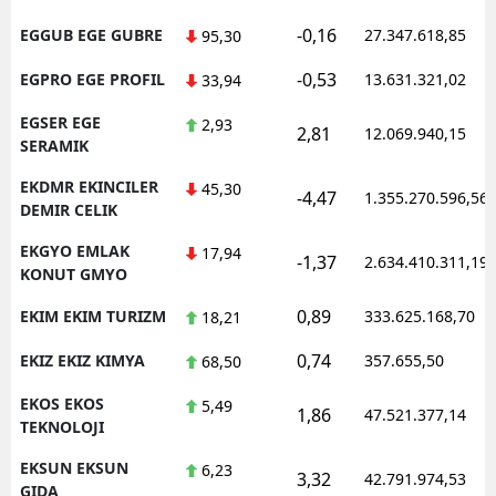
-0,16
EGGUB EGE GUBRE
27.347.618,85
95,30
-0,53
EGPRO EGE PROFIL
13.631.321,02
33,94
EGSER EGE
2,93
2,81
12.069.940,15
SERAMIK
EKDMR EKINCILER
45,30
-4,47
1.355.270.596,56
DEMIR CELIK
EKGYO EMLAK
17,94
-1,37
2.634.410.311,19
KONUT GMYO
0,89
EKIM EKIM TURIZM
333.625.168,70
18,21
0,74
EKIZ EKIZ KIMYA
357.655,50
68,50
EKOS EKOS
5,49
1,86
47.521.377,14
TEKNOLOJI
EKSUN EKSUN
6,23
3,32
42.791.974,53
GIDA