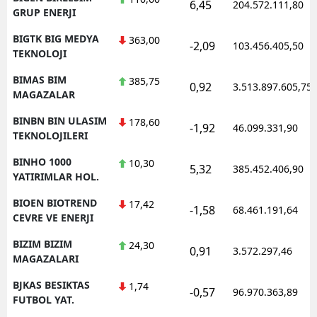
6,45
204.572.111,80
GRUP ENERJI
BIGTK BIG MEDYA
363,00
-2,09
103.456.405,50
TEKNOLOJI
BIMAS BIM
385,75
0,92
3.513.897.605,75
MAGAZALAR
BINBN BIN ULASIM
178,60
-1,92
46.099.331,90
TEKNOLOJILERI
BINHO 1000
10,30
5,32
385.452.406,90
YATIRIMLAR HOL.
BIOEN BIOTREND
17,42
-1,58
68.461.191,64
CEVRE VE ENERJI
BIZIM BIZIM
24,30
0,91
3.572.297,46
MAGAZALARI
BJKAS BESIKTAS
1,74
-0,57
96.970.363,89
FUTBOL YAT.