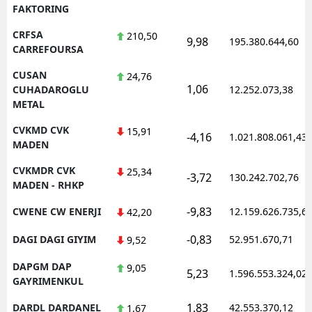
FAKTORING
CRFSA
210,50
9,98
195.380.644,60
CARREFOURSA
CUSAN
24,76
1,06
CUHADAROGLU
12.252.073,38
METAL
CVKMD CVK
15,91
-4,16
1.021.808.061,43
MADEN
CVKMDR CVK
25,34
-3,72
130.242.702,76
MADEN - RHKP
-9,83
CWENE CW ENERJI
12.159.626.735,6
42,20
-0,83
DAGI DAGI GIYIM
52.951.670,71
9,52
DAPGM DAP
9,05
5,23
1.596.553.324,02
GAYRIMENKUL
1,83
DARDL DARDANEL
42.553.370,12
1,67