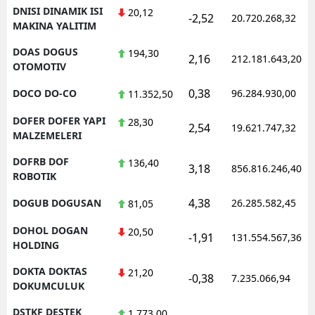
DNISI DINAMIK ISI
20,12
-2,52
20.720.268,32
MAKINA YALITIM
DOAS DOGUS
194,30
2,16
212.181.643,20
OTOMOTIV
0,38
DOCO DO-CO
96.284.930,00
11.352,50
DOFER DOFER YAPI
28,30
2,54
19.621.747,32
MALZEMELERI
DOFRB DOF
136,40
3,18
856.816.246,40
ROBOTIK
4,38
DOGUB DOGUSAN
26.285.582,45
81,05
DOHOL DOGAN
20,50
-1,91
131.554.567,36
HOLDING
DOKTA DOKTAS
21,20
-0,38
7.235.066,94
DOKUMCULUK
DSTKF DESTEK
1.773,00