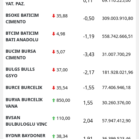
0,11
69.110.225,00
YAT. PAZ.
BSOKE BATICIM
35,88
-0,50
309.003.910,80
CIMENTO
BTCIM BATICIM
4,98
-1,19
558.742.666,51
BATI ANADOLU
BUCIM BURSA
5,07
-3,43
31.007.700,29
CIMENTO
BULGS BULLS
37,00
-2,17
181.928.021,96
GSYO
-1,55
BURCE BURCELIK
77.406.946,18
35,54
BURVA BURCELIK
850,00
1,55
30.260.376,00
VANA
BVSAN
110,00
2,04
57.947.412,90
BULBULOGLU VINC
BYDNR BAYDONER
38,34
1,91
36.399.523,46