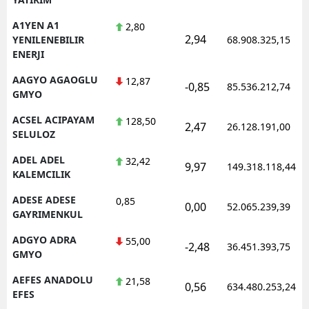
A1YEN A1
2,80
2,94
YENILENEBILIR
68.908.325,15
ENERJI
AAGYO AGAOGLU
12,87
-0,85
85.536.212,74
GMYO
ACSEL ACIPAYAM
128,50
2,47
26.128.191,00
SELULOZ
ADEL ADEL
32,42
9,97
149.318.118,44
KALEMCILIK
ADESE ADESE
0,85
0,00
52.065.239,39
GAYRIMENKUL
ADGYO ADRA
55,00
-2,48
36.451.393,75
GMYO
AEFES ANADOLU
21,58
0,56
634.480.253,24
EFES