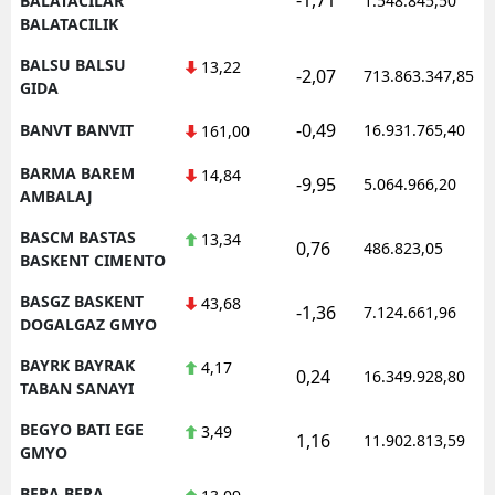
BALATACILAR
1.548.845,50
BALATACILIK
BALSU BALSU
13,22
-2,07
713.863.347,85
GIDA
-0,49
BANVT BANVIT
16.931.765,40
161,00
BARMA BAREM
14,84
-9,95
5.064.966,20
AMBALAJ
BASCM BASTAS
13,34
0,76
486.823,05
BASKENT CIMENTO
BASGZ BASKENT
43,68
-1,36
7.124.661,96
DOGALGAZ GMYO
BAYRK BAYRAK
4,17
0,24
16.349.928,80
TABAN SANAYI
BEGYO BATI EGE
3,49
1,16
11.902.813,59
GMYO
BERA BERA