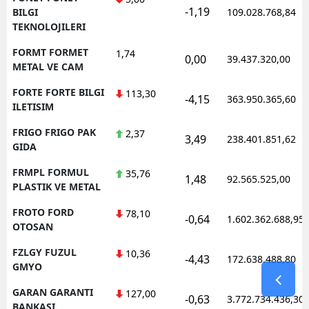
-1,19
BILGI
109.028.768,84
TEKNOLOJILERI
FORMT FORMET
1,74
0,00
39.437.320,00
METAL VE CAM
FORTE FORTE BILGI
113,30
-4,15
363.950.365,60
ILETISIM
FRIGO FRIGO PAK
2,37
3,49
238.401.851,62
GIDA
FRMPL FORMUL
35,76
1,48
92.565.525,00
PLASTIK VE METAL
FROTO FORD
78,10
-0,64
1.602.362.688,95
OTOSAN
FZLGY FUZUL
10,36
-4,43
172.638.488,80
GMYO
GARAN GARANTI
127,00
-0,63
3.772.734.436,30
BANKASI