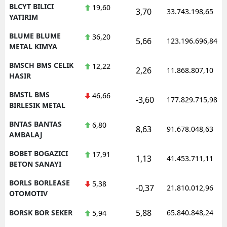
BLCYT BILICI
19,60
3,70
33.743.198,65
YATIRIM
BLUME BLUME
36,20
5,66
123.196.696,84
METAL KIMYA
BMSCH BMS CELIK
12,22
2,26
11.868.807,10
HASIR
BMSTL BMS
46,66
-3,60
177.829.715,98
BIRLESIK METAL
BNTAS BANTAS
6,80
8,63
91.678.048,63
AMBALAJ
BOBET BOGAZICI
17,91
1,13
41.453.711,11
BETON SANAYI
BORLS BORLEASE
5,38
-0,37
21.810.012,96
OTOMOTIV
5,88
BORSK BOR SEKER
65.840.848,24
5,94