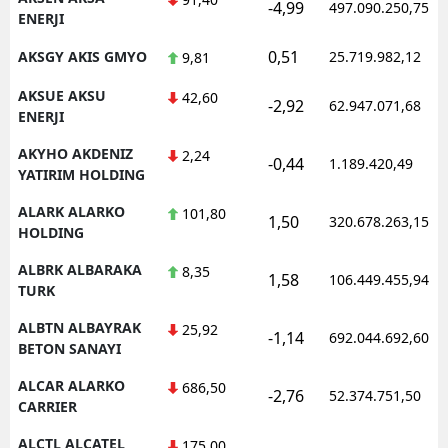
-4,99
497.090.250,75
ENERJI
0,51
AKSGY AKIS GMYO
25.719.982,12
9,81
AKSUE AKSU
42,60
-2,92
62.947.071,68
ENERJI
AKYHO AKDENIZ
2,24
-0,44
1.189.420,49
YATIRIM HOLDING
ALARK ALARKO
101,80
1,50
320.678.263,15
HOLDING
ALBRK ALBARAKA
8,35
1,58
106.449.455,94
TURK
ALBTN ALBAYRAK
25,92
-1,14
692.044.692,60
BETON SANAYI
ALCAR ALARKO
686,50
-2,76
52.374.751,50
CARRIER
ALCTL ALCATEL
175,00