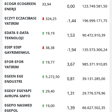
ECOGR ECOGREEN
33,94
0,00
123.749.581,50
ENERJI
ECZYT ECZACIBASI
324,25
-1,44
196.999.171,75
YATIRIM
EDATA E-DATA
19,19
1,53
90.472.910,39
TEKNOLOJI
EDIP EDIP
38,38
-1,94
135.573.300,24
GAYRIMENKUL
EFOR EFOR
19,77
3,67
985.371.910,85
YATIRIM
EGEEN EGE
5.272,50
0,81
39.131.285,00
ENDUSTRI
EGEGY EGEYAPI
29,40
1,31
29.776.579,96
AVRUPA GMYO
EGEPO NASMED
19,00
1,39
66.627.502,35
EGEPOL