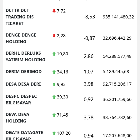
DCTTR DCT
7,72
-8,53
TRADING DIS
935.141.480,32
TICARET
DENGE DENGE
2,28
-0,87
32.696.442,29
HOLDING
DERHL DERLUKS
10,80
2,86
54.288.577,48
YATIRIM HOLDING
1,07
DERIM DERIMOD
5.189.445,68
34,16
3,98
DESA DESA DERI
92.715.206,17
9,93
DESPC DESPEC
39,30
0,92
36.201.759,66
BILGISAYAR
DEVA DEVA
71,45
3,78
33.764.732,60
HOLDING
DGATE DATAGATE
107,20
0,94
17.207.648,00
BILGISAYAR