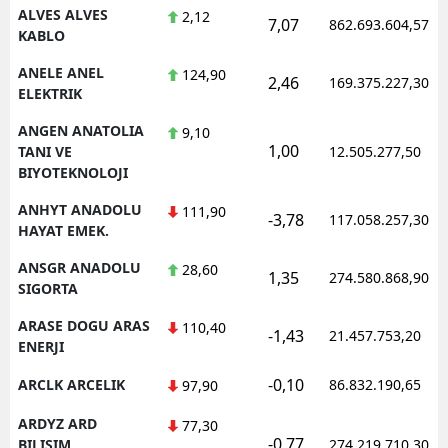
ALVES ALVES
2,12
7,07
862.693.604,57
KABLO
ANELE ANEL
124,90
2,46
169.375.227,30
ELEKTRIK
ANGEN ANATOLIA
9,10
1,00
TANI VE
12.505.277,50
BIYOTEKNOLOJI
ANHYT ANADOLU
111,90
-3,78
117.058.257,30
HAYAT EMEK.
ANSGR ANADOLU
28,60
1,35
274.580.868,90
SIGORTA
ARASE DOGU ARAS
110,40
-1,43
21.457.753,20
ENERJI
-0,10
ARCLK ARCELIK
86.832.190,65
97,90
ARDYZ ARD
77,30
-0,77
BILISIM
274.219.710,30