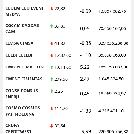
CEOEM CEO EVENT
22,82
-0,09
13.057.682,76
MEDYA
CGCAM CAGDAS
39,80
0,05
70.456.162,06
CAM
-0,36
CIMSA CIMSA
329.636.288,88
44,82
-1,10
CLEBI CELEBI
35.898.068,00
1.437,00
5,22
CMBTN CIMBETON
185.153.083,00
1.614,00
2,47
CMENT CIMENTAS
1.045.824,50
279,50
CONSE CONSUS
2,25
0,45
18.969.734,97
ENERJI
COSMO COSMOS
114,70
-1,38
4.216.401,10
YAT. HOLDING
CRDFA
30,64
-9,99
CREDITWEST
220.906.756,38