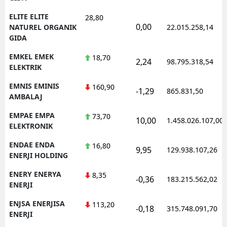
ELITE ELITE
28,80
0,00
NATUREL ORGANIK
22.015.258,14
GIDA
EMKEL EMEK
18,70
2,24
98.795.318,54
ELEKTRIK
EMNIS EMINIS
160,90
-1,29
865.831,50
AMBALAJ
EMPAE EMPA
73,70
10,00
1.458.026.107,00
ELEKTRONIK
ENDAE ENDA
16,80
9,95
129.938.107,26
ENERJI HOLDING
ENERY ENERYA
8,35
-0,36
183.215.562,02
ENERJI
ENJSA ENERJISA
113,20
-0,18
315.748.091,70
ENERJI