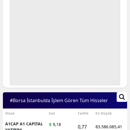
#Borsa İstanbulda İşlem Gören Tüm Hisseler
Hisse
Son
Fark%
En Düşük
A1CAP A1 CAPITAL
9,18
0,77
83.586.085,41
YATIRIM