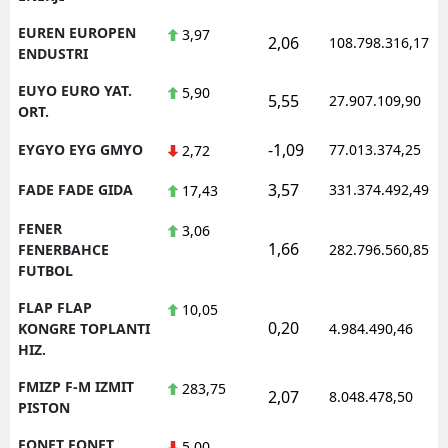
EUREN EUROPEN
3,97
2,06
108.798.316,17
ENDUSTRI
EUYO EURO YAT.
5,90
5,55
27.907.109,90
ORT.
-1,09
EYGYO EYG GMYO
77.013.374,25
2,72
3,57
FADE FADE GIDA
331.374.492,49
17,43
FENER
3,06
1,66
FENERBAHCE
282.796.560,85
FUTBOL
FLAP FLAP
10,05
0,20
KONGRE TOPLANTI
4.984.490,46
HIZ.
FMIZP F-M IZMIT
283,75
2,07
8.048.478,50
PISTON
FONET FONET
5,00