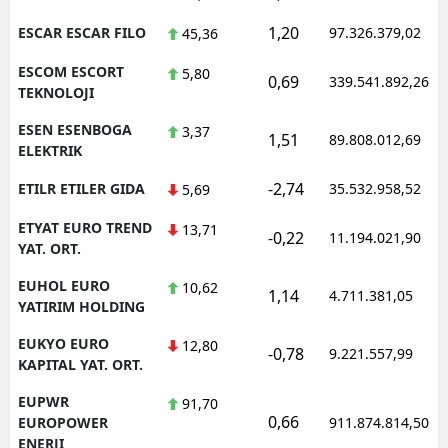
1,20
ESCAR ESCAR FILO
97.326.379,02
45,36
ESCOM ESCORT
5,80
0,69
339.541.892,26
TEKNOLOJI
ESEN ESENBOGA
3,37
1,51
89.808.012,69
ELEKTRIK
-2,74
ETILR ETILER GIDA
35.532.958,52
5,69
ETYAT EURO TREND
13,71
-0,22
11.194.021,90
YAT. ORT.
EUHOL EURO
10,62
1,14
4.711.381,05
YATIRIM HOLDING
EUKYO EURO
12,80
-0,78
9.221.557,99
KAPITAL YAT. ORT.
EUPWR
91,70
0,66
EUROPOWER
911.874.814,50
ENERJI