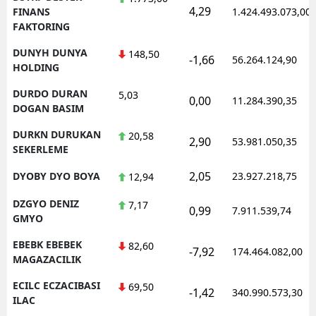
4,29
FINANS
1.424.493.073,00
FAKTORING
DUNYH DUNYA
148,50
-1,66
56.264.124,90
HOLDING
DURDO DURAN
5,03
0,00
11.284.390,35
DOGAN BASIM
DURKN DURUKAN
20,58
2,90
53.981.050,35
SEKERLEME
2,05
DYOBY DYO BOYA
23.927.218,75
12,94
DZGYO DENIZ
7,17
0,99
7.911.539,74
GMYO
EBEBK EBEBEK
82,60
-7,92
174.464.082,00
MAGAZACILIK
ECILC ECZACIBASI
69,50
-1,42
340.990.573,30
ILAC