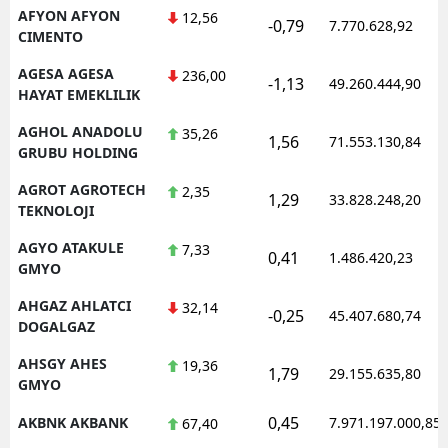
AFYON AFYON
12,56
-0,79
7.770.628,92
CIMENTO
AGESA AGESA
236,00
-1,13
49.260.444,90
HAYAT EMEKLILIK
AGHOL ANADOLU
35,26
1,56
71.553.130,84
GRUBU HOLDING
AGROT AGROTECH
2,35
1,29
33.828.248,20
TEKNOLOJI
AGYO ATAKULE
7,33
0,41
1.486.420,23
GMYO
AHGAZ AHLATCI
32,14
-0,25
45.407.680,74
DOGALGAZ
AHSGY AHES
19,36
1,79
29.155.635,80
GMYO
0,45
AKBNK AKBANK
7.971.197.000,85
67,40