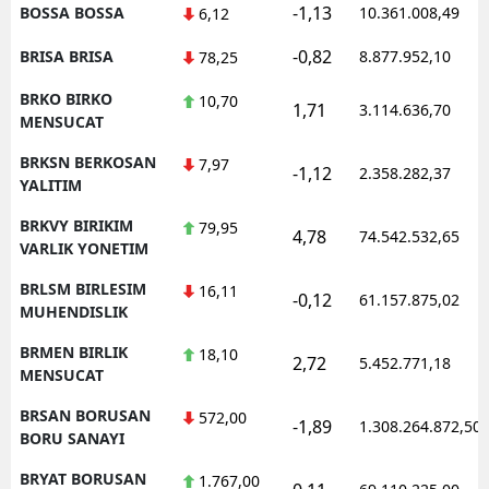
-1,13
BOSSA BOSSA
10.361.008,49
6,12
-0,82
BRISA BRISA
8.877.952,10
78,25
BRKO BIRKO
10,70
1,71
3.114.636,70
MENSUCAT
BRKSN BERKOSAN
7,97
-1,12
2.358.282,37
YALITIM
BRKVY BIRIKIM
79,95
4,78
74.542.532,65
VARLIK YONETIM
BRLSM BIRLESIM
16,11
-0,12
61.157.875,02
MUHENDISLIK
BRMEN BIRLIK
18,10
2,72
5.452.771,18
MENSUCAT
BRSAN BORUSAN
572,00
-1,89
1.308.264.872,50
BORU SANAYI
BRYAT BORUSAN
1.767,00