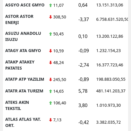
0,64
ASGYO ASCE GMYO
13.151.313,06
11,07
ASTOR ASTOR
308,50
-3,37
6.758.631.520,50
ENERJI
ASUZU ANADOLU
50,45
0,10
13.200.122,86
ISUZU
-0,09
ATAGY ATA GMYO
1.232.154,23
10,59
ATAKP ATAKEY
48,24
-2,74
16.377.723,46
PATATES
-0,89
ATATP ATP YAZILIM
198.883.050,55
245,50
5,78
ATATR ATA TURIZM
481.141.203,37
14,65
ATEKS AKIN
106,40
3,80
1.010.973,30
TEKSTIL
ATLAS ATLAS YAT.
7,13
-0,42
3.382.035,72
ORT.