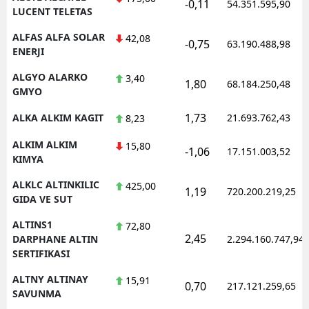
-0,11
54.351.595,90
LUCENT TELETAS
ALFAS ALFA SOLAR
42,08
-0,75
63.190.488,98
ENERJI
ALGYO ALARKO
3,40
1,80
68.184.250,48
GMYO
1,73
ALKA ALKIM KAGIT
21.693.762,43
8,23
ALKIM ALKIM
15,80
-1,06
17.151.003,52
KIMYA
ALKLC ALTINKILIC
425,00
1,19
720.200.219,25
GIDA VE SUT
ALTINS1
72,80
2,45
DARPHANE ALTIN
2.294.160.747,94
SERTIFIKASI
ALTNY ALTINAY
15,91
0,70
217.121.259,65
SAVUNMA