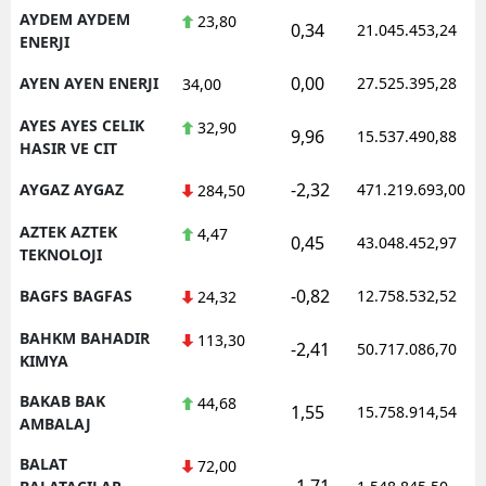
AYDEM AYDEM
23,80
0,34
21.045.453,24
ENERJI
0,00
AYEN AYEN ENERJI
27.525.395,28
34,00
AYES AYES CELIK
32,90
9,96
15.537.490,88
HASIR VE CIT
-2,32
AYGAZ AYGAZ
471.219.693,00
284,50
AZTEK AZTEK
4,47
0,45
43.048.452,97
TEKNOLOJI
-0,82
BAGFS BAGFAS
12.758.532,52
24,32
BAHKM BAHADIR
113,30
-2,41
50.717.086,70
KIMYA
BAKAB BAK
44,68
1,55
15.758.914,54
AMBALAJ
BALAT
72,00
-1,71