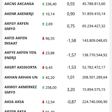
0,55
AKCNS AKCANSA
45.788.813,60
236,40
0,90
AKENR AKENERJI
51.859.410,14
10,14
AKFGY AKFEN
2,69
0,75
65.234.427,32
GMYO
AKFIS AKFEN
96,55
-1,58
143.809.048,65
INSAAT
AKFYE AKFEN YEN.
23,88
-1,57
138.770.544,92
ENERJI
-1,53
AKGRT AKSIGORTA
52.782.472,17
6,43
1,01
AKHAN AKHAN UN
208.501.289,64
42,20
AKMGY AKMERKEZ
258,00
3,20
15.894.575,15
GMYO
-0,87
AKSA AKSA
224.740.006,90
12,54
AKSEN AKSA
91,40