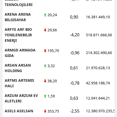
TEKNOLOJILERI
ARENA ARENA
20,24
0,90
16.381.449,10
BILGISAYAR
ARFYE ARF BIO
29,66
-4,20
YENILENEBILIR
518.871.666,06
ENERJI
ARMGD ARMADA
195,70
-0,96
214.302.490,60
GIDA
ARSAN ARSAN
3,32
0,61
21.970.628,13
HOLDING
ARTMS ARTEMIS
38,20
-0,78
42.958.188,74
HALI
ARZUM ARZUM EV
1,59
0,63
12.041.644,21
ALETLERI
-2,55
ASELS ASELSAN
12.380.970.235,5
353,75