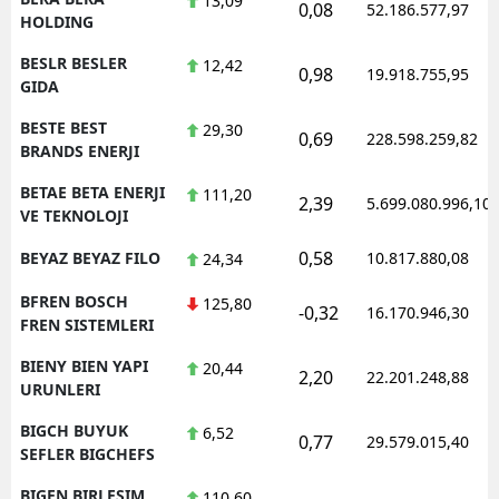
13,09
0,08
52.186.577,97
HOLDING
BESLR BESLER
12,42
0,98
19.918.755,95
GIDA
BESTE BEST
29,30
0,69
228.598.259,82
BRANDS ENERJI
BETAE BETA ENERJI
111,20
2,39
5.699.080.996,10
VE TEKNOLOJI
0,58
BEYAZ BEYAZ FILO
10.817.880,08
24,34
BFREN BOSCH
125,80
-0,32
16.170.946,30
FREN SISTEMLERI
BIENY BIEN YAPI
20,44
2,20
22.201.248,88
URUNLERI
BIGCH BUYUK
6,52
0,77
29.579.015,40
SEFLER BIGCHEFS
BIGEN BIRLESIM
110,60