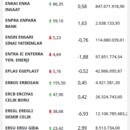
ENKAI ENKA
86,35
0,58
847.671.918,90
INSAAT
ENPRA ENPARA
59,10
1,63
2.038.133,95
BANK
ENSRI ENSARI
5,23
-0,76
114.680.039,61
SINAI YATIRIMLAR
ENTRA IC ENTERRA
4,69
-1,88
97.851.774,54
YEN. ENERJI
-0,52
EPLAS EGEPLAST
42.866.095,87
5,76
0,45
ERBOS ERBOSAN
4.921.581,30
155,50
ERCB ERCIYAS
47,90
0,42
26.324.743,60
CELIK BORU
EREGL EREGLI
38,68
-6,93
12.106.785.683,2
DEMIR CELIK
2,99
ERSU ERSU GIDA
8.513.734,00
23,42