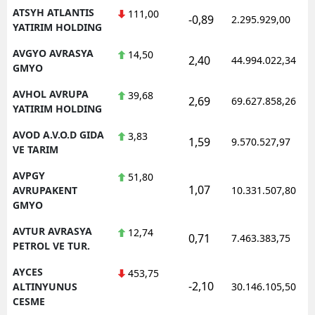
ATSYH ATLANTIS
111,00
-0,89
2.295.929,00
YATIRIM HOLDING
AVGYO AVRASYA
14,50
2,40
44.994.022,34
GMYO
AVHOL AVRUPA
39,68
2,69
69.627.858,26
YATIRIM HOLDING
AVOD A.V.O.D GIDA
3,83
1,59
9.570.527,97
VE TARIM
AVPGY
51,80
1,07
AVRUPAKENT
10.331.507,80
GMYO
AVTUR AVRASYA
12,74
0,71
7.463.383,75
PETROL VE TUR.
AYCES
453,75
-2,10
ALTINYUNUS
30.146.105,50
CESME