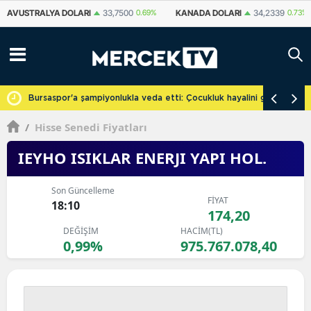
KANADA DOLARI
34,2339
0.73%
İSVIÇRE FRANKI
59,1179
0.82%
YU
cretsiz
Bursaspor'a şampiyonlukla veda etti: Çocukluk hayalini gerçekleşti
/
Hisse Senedi Fiyatları
IEYHO ISIKLAR ENERJI YAPI HOL.
Son Güncelleme
FİYAT
18:10
174,20
DEĞİŞİM
HACİM(TL)
0,99%
975.767.078,40