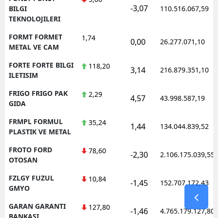
-3,07
BILGI
110.516.067,59
TEKNOLOJILERI
FORMT FORMET
1,74
0,00
26.277.071,10
METAL VE CAM
FORTE FORTE BILGI
118,20
3,14
216.879.351,10
ILETISIM
FRIGO FRIGO PAK
2,29
4,57
43.998.587,19
GIDA
FRMPL FORMUL
35,24
1,44
134.044.839,52
PLASTIK VE METAL
FROTO FORD
78,60
-2,30
2.106.175.039,55
OTOSAN
FZLGY FUZUL
10,84
-1,45
152.707.172,43
GMYO
GARAN GARANTI
127,80
-1,46
4.765.179.127,80
BANKASI