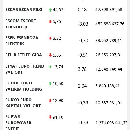
0,18
ESCAR ESCAR FILO
67.898.891,58
44,82
ESCOM ESCORT
5,76
-3,03
452.688.637,76
TEKNOLOJI
ESEN ESENBOGA
3,32
-0,30
83.952.739,11
ELEKTRIK
-0,51
ETILR ETILER GIDA
26.259.297,31
5,85
ETYAT EURO TREND
13,74
3,78
12.848.146,44
YAT. ORT.
EUHOL EURO
10,50
2,04
5.840.188,41
YATIRIM HOLDING
EUKYO EURO
12,90
-0,39
10.337.981,91
KAPITAL YAT. ORT.
EUPWR
91,10
-0,33
EUROPOWER
1.274.003.441,75
ENERJI