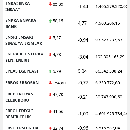
ENKAI ENKA
85,85
-1,44
1.406.379.320,00
INSAAT
ENPRA ENPARA
58,15
4,77
4.500.206,15
BANK
ENSRI ENSARI
5,27
-0,94
93.523.737,63
SINAI YATIRIMLAR
ENTRA IC ENTERRA
4,78
-3,04
192.305.165,29
YEN. ENERJI
9,04
EPLAS EGEPLAST
86.342.398,24
5,79
-0,77
ERBOS ERBOSAN
6.250.772,60
154,80
ERCB ERCIYAS
47,70
-0,21
30.743.990,60
CELIK BORU
EREGL EREGLI
41,56
-1,00
4.601.925.734,44
DEMIR CELIK
-0,96
ERSU ERSU GIDA
5.516.582,04
22,74