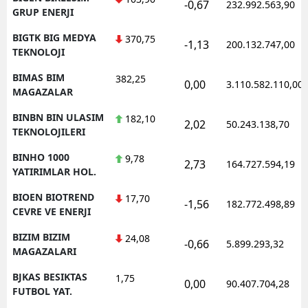
-0,67
232.992.563,90
GRUP ENERJI
BIGTK BIG MEDYA
370,75
-1,13
200.132.747,00
TEKNOLOJI
BIMAS BIM
382,25
0,00
3.110.582.110,00
MAGAZALAR
BINBN BIN ULASIM
182,10
2,02
50.243.138,70
TEKNOLOJILERI
BINHO 1000
9,78
2,73
164.727.594,19
YATIRIMLAR HOL.
BIOEN BIOTREND
17,70
-1,56
182.772.498,89
CEVRE VE ENERJI
BIZIM BIZIM
24,08
-0,66
5.899.293,32
MAGAZALARI
BJKAS BESIKTAS
1,75
0,00
90.407.704,28
FUTBOL YAT.