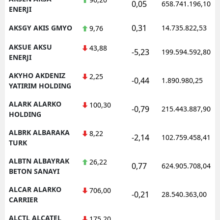
0,05
658.741.196,10
ENERJI
0,31
AKSGY AKIS GMYO
14.735.822,53
9,76
AKSUE AKSU
43,88
-5,23
199.594.592,80
ENERJI
AKYHO AKDENIZ
2,25
-0,44
1.890.980,25
YATIRIM HOLDING
ALARK ALARKO
100,30
-0,79
215.443.887,90
HOLDING
ALBRK ALBARAKA
8,22
-2,14
102.759.458,41
TURK
ALBTN ALBAYRAK
26,22
0,77
624.905.708,04
BETON SANAYI
ALCAR ALARKO
706,00
-0,21
28.540.363,00
CARRIER
ALCTL ALCATEL
175,20