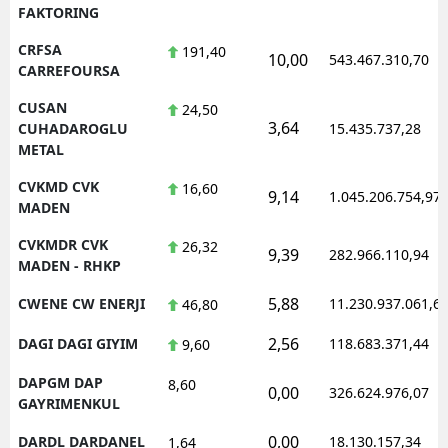
FAKTORING
CRFSA
191,40
10,00
543.467.310,70
CARREFOURSA
CUSAN
24,50
3,64
CUHADAROGLU
15.435.737,28
METAL
CVKMD CVK
16,60
9,14
1.045.206.754,97
MADEN
CVKMDR CVK
26,32
9,39
282.966.110,94
MADEN - RHKP
5,88
CWENE CW ENERJI
11.230.937.061,6
46,80
2,56
DAGI DAGI GIYIM
118.683.371,44
9,60
DAPGM DAP
8,60
0,00
326.624.976,07
GAYRIMENKUL
0,00
DARDL DARDANEL
18.130.157,34
1,64