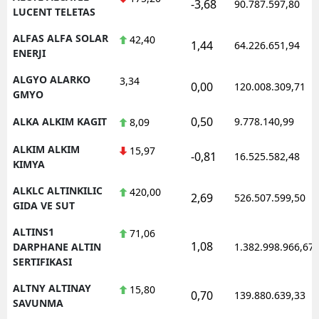
-3,68
90.787.597,80
LUCENT TELETAS
ALFAS ALFA SOLAR
42,40
1,44
64.226.651,94
ENERJI
ALGYO ALARKO
3,34
0,00
120.008.309,71
GMYO
0,50
ALKA ALKIM KAGIT
9.778.140,99
8,09
ALKIM ALKIM
15,97
-0,81
16.525.582,48
KIMYA
ALKLC ALTINKILIC
420,00
2,69
526.507.599,50
GIDA VE SUT
ALTINS1
71,06
1,08
DARPHANE ALTIN
1.382.998.966,67
SERTIFIKASI
ALTNY ALTINAY
15,80
0,70
139.880.639,33
SAVUNMA