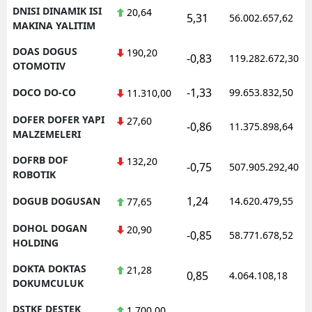
DNISI DINAMIK ISI
20,64
5,31
56.002.657,62
MAKINA YALITIM
DOAS DOGUS
190,20
-0,83
119.282.672,30
OTOMOTIV
-1,33
DOCO DO-CO
99.653.832,50
11.310,00
DOFER DOFER YAPI
27,60
-0,86
11.375.898,64
MALZEMELERI
DOFRB DOF
132,20
-0,75
507.905.292,40
ROBOTIK
1,24
DOGUB DOGUSAN
14.620.479,55
77,65
DOHOL DOGAN
20,90
-0,85
58.771.678,52
HOLDING
DOKTA DOKTAS
21,28
0,85
4.064.108,18
DOKUMCULUK
DSTKF DESTEK
1.700,00