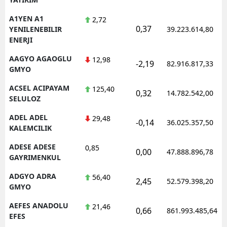
A1YEN A1
2,72
0,37
YENILENEBILIR
39.223.614,80
ENERJI
AAGYO AGAOGLU
12,98
-2,19
82.916.817,33
GMYO
ACSEL ACIPAYAM
125,40
0,32
14.782.542,00
SELULOZ
ADEL ADEL
29,48
-0,14
36.025.357,50
KALEMCILIK
ADESE ADESE
0,85
0,00
47.888.896,78
GAYRIMENKUL
ADGYO ADRA
56,40
2,45
52.579.398,20
GMYO
AEFES ANADOLU
21,46
0,66
861.993.485,64
EFES