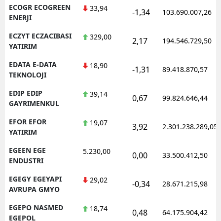
ECOGR ECOGREEN
33,94
-1,34
103.690.007,26
ENERJI
ECZYT ECZACIBASI
329,00
2,17
194.546.729,50
YATIRIM
EDATA E-DATA
18,90
-1,31
89.418.870,57
TEKNOLOJI
EDIP EDIP
39,14
0,67
99.824.646,44
GAYRIMENKUL
EFOR EFOR
19,07
3,92
2.301.238.289,05
YATIRIM
EGEEN EGE
5.230,00
0,00
33.500.412,50
ENDUSTRI
EGEGY EGEYAPI
29,02
-0,34
28.671.215,98
AVRUPA GMYO
EGEPO NASMED
18,74
0,48
64.175.904,42
EGEPOL