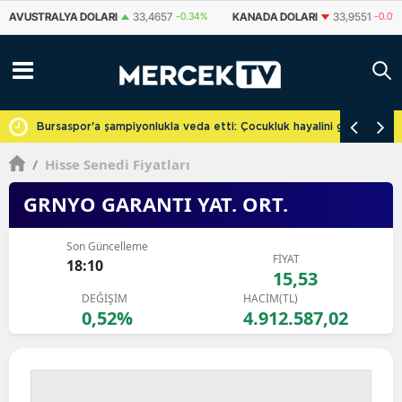
KANADA DOLARI
33,9551
-0.01%
İSVIÇRE FRANKI
58,5742
-0.65%
cretsiz
Bursaspor'a şampiyonlukla veda etti: Çocukluk hayalini gerçekleşti
/
Hisse Senedi Fiyatları
GRNYO GARANTI YAT. ORT.
Son Güncelleme
FİYAT
18:10
15,53
DEĞİŞİM
HACİM(TL)
0,52%
4.912.587,02