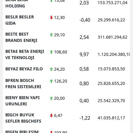
13,08
2,03
153.753.271,04
HOLDING
BESLR BESLER
12,30
-0,40
29.299.616,22
GIDA
BESTE BEST
29,10
2,54
311.681.294,62
BRANDS ENERJI
BETAE BETA ENERJI
108,60
9,97
1.120.204.380,10
VE TEKNOLOJI
0,58
BEYAZ BEYAZ FILO
15.073.853,50
24,20
BFREN BOSCH
126,20
0,80
25.826.655,20
FREN SISTEMLERI
BIENY BIEN YAPI
20,00
0,40
25.542.329,70
URUNLERI
BIGCH BUYUK
6,47
-1,22
41.035.812,17
SEFLER BIGCHEFS
BIGEN BIRLESIM
103,90