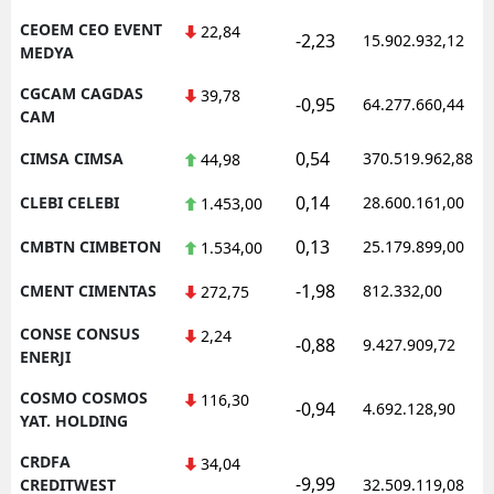
CEOEM CEO EVENT
22,84
-2,23
15.902.932,12
MEDYA
CGCAM CAGDAS
39,78
-0,95
64.277.660,44
CAM
0,54
CIMSA CIMSA
370.519.962,88
44,98
0,14
CLEBI CELEBI
28.600.161,00
1.453,00
0,13
CMBTN CIMBETON
25.179.899,00
1.534,00
-1,98
CMENT CIMENTAS
812.332,00
272,75
CONSE CONSUS
2,24
-0,88
9.427.909,72
ENERJI
COSMO COSMOS
116,30
-0,94
4.692.128,90
YAT. HOLDING
CRDFA
34,04
-9,99
CREDITWEST
32.509.119,08