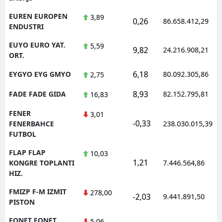
EUREN EUROPEN
3,89
0,26
86.658.412,29
ENDUSTRI
EUYO EURO YAT.
5,59
9,82
24.216.908,21
ORT.
6,18
EYGYO EYG GMYO
80.092.305,86
2,75
8,93
FADE FADE GIDA
82.152.795,81
16,83
FENER
3,01
-0,33
FENERBAHCE
238.030.015,39
FUTBOL
FLAP FLAP
10,03
1,21
KONGRE TOPLANTI
7.446.564,86
HIZ.
FMIZP F-M IZMIT
278,00
-2,03
9.441.891,50
PISTON
FONET FONET
5,06