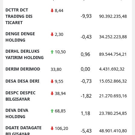
DCTTR DCT
8,44
-9,93
TRADING DIS
90.392.235,48
TICARET
DENGE DENGE
2,30
-0,43
34.252.223,88
HOLDING
DERHL DERLUKS
10,50
0,96
89.544.754,21
YATIRIM HOLDING
0,00
DERIM DERIMOD
4.431.692,32
33,80
-0,73
DESA DESA DERI
15.052.866,32
9,55
DESPC DESPEC
38,94
-1,82
21.270.693,16
BILGISAYAR
DEVA DEVA
68,85
1,18
23.780.254,85
HOLDING
DGATE DATAGATE
106,20
-5,43
48.901.410,80
BILGISAYAR