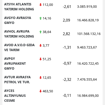
ATSYH ATLANTIS
112,00
-2,61
3.085.919,00
YATIRIM HOLDING
AVGYO AVRASYA
14,16
2,09
16.466.828,19
GMYO
AVHOL AVRUPA
38,64
2,82
101.568.132,16
YATIRIM HOLDING
AVOD A.V.O.D GIDA
3,77
-1,31
9.463.723,67
VE TARIM
AVPGY
51,25
-0,97
AVRUPAKENT
16.420.722,45
GMYO
AVTUR AVRASYA
12,65
-2,32
7.476.555,64
PETROL VE TUR.
AYCES
463,50
-0,11
ALTINYUNUS
16.984.699,00
CESME