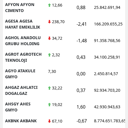
AFYON AFYON
12,66
0,88
25.842.691,94
CIMENTO
AGESA AGESA
238,70
-2,41
166.209.655,25
HAYAT EMEKLILIK
AGHOL ANADOLU
34,72
-1,48
91.358.768,56
GRUBU HOLDING
AGROT AGROTECH
2,32
0,43
34.100.258,91
TEKNOLOJI
AGYO ATAKULE
7,30
0,00
2.450.814,57
GMYO
AHGAZ AHLATCI
32,22
0,37
92.934.703,20
DOGALGAZ
AHSGY AHES
19,02
1,60
42.930.943,63
GMYO
-0,67
AKBNK AKBANK
8.774.651.783,65
67,10