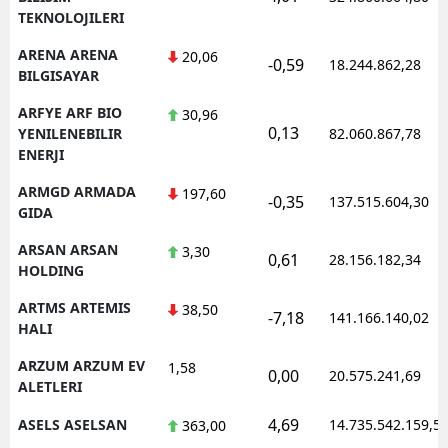
TEKNOLOJILERI
ARENA ARENA
20,06
-0,59
18.244.862,28
BILGISAYAR
ARFYE ARF BIO
30,96
0,13
YENILENEBILIR
82.060.867,78
ENERJI
ARMGD ARMADA
197,60
-0,35
137.515.604,30
GIDA
ARSAN ARSAN
3,30
0,61
28.156.182,34
HOLDING
ARTMS ARTEMIS
38,50
-7,18
141.166.140,02
HALI
ARZUM ARZUM EV
1,58
0,00
20.575.241,69
ALETLERI
4,69
ASELS ASELSAN
14.735.542.159,5
363,00