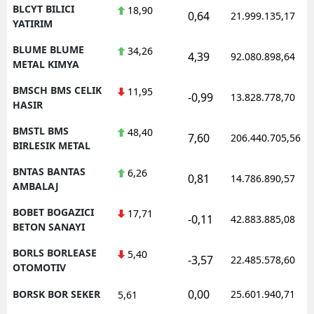
BLCYT BILICI
18,90
0,64
21.999.135,17
YATIRIM
BLUME BLUME
34,26
4,39
92.080.898,64
METAL KIMYA
BMSCH BMS CELIK
11,95
-0,99
13.828.778,70
HASIR
BMSTL BMS
48,40
7,60
206.440.705,56
BIRLESIK METAL
BNTAS BANTAS
6,26
0,81
14.786.890,57
AMBALAJ
BOBET BOGAZICI
17,71
-0,11
42.883.885,08
BETON SANAYI
BORLS BORLEASE
5,40
-3,57
22.485.578,60
OTOMOTIV
0,00
BORSK BOR SEKER
25.601.940,71
5,61