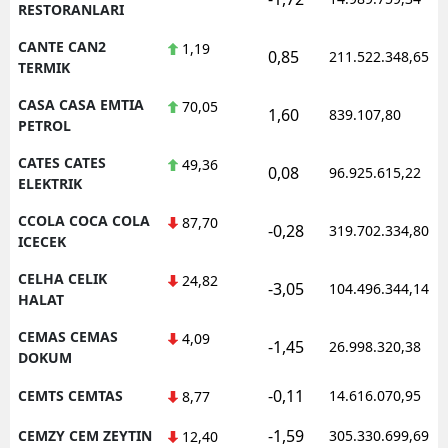
RESTORANLARI
CANTE CAN2
1,19
0,85
211.522.348,65
TERMIK
CASA CASA EMTIA
70,05
1,60
839.107,80
PETROL
CATES CATES
49,36
0,08
96.925.615,22
ELEKTRIK
CCOLA COCA COLA
87,70
-0,28
319.702.334,80
ICECEK
CELHA CELIK
24,82
-3,05
104.496.344,14
HALAT
CEMAS CEMAS
4,09
-1,45
26.998.320,38
DOKUM
-0,11
CEMTS CEMTAS
14.616.070,95
8,77
-1,59
CEMZY CEM ZEYTIN
305.330.699,69
12,40