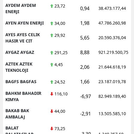
AYDEM AYDEM
23,72
0,94
38.473.177,44
ENERJI
1,98
AYEN AYEN ENERJI
47.786.260,98
34,00
AYES AYES CELIK
29,92
5,65
20.590.376,04
HASIR VE CIT
8,88
AYGAZ AYGAZ
921.219.500,75
291,25
AZTEK AZTEK
4,45
2,06
21.644.618,19
TEKNOLOJI
1,66
BAGFS BAGFAS
23.187.019,78
24,52
BAHKM BAHADIR
116,10
-6,97
82.949.189,40
KIMYA
BAKAB BAK
44,00
-2,91
13.505.585,10
AMBALAJ
BALAT
73,25
-3,30