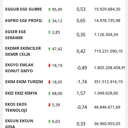
0,53
EGGUB EGE GUBRE
19.929.684,50
95,45
0,65
EGPRO EGE PROFIL
14.978.735,98
34,12
EGSER EGE
2,85
0,35
7.126.304,54
SERAMIK
EKDMR EKINCILER
47,42
0,42
719.231.090,10
DEMIR CELIK
EKGYO EMLAK
18,19
-0,49
1.805.208.458,95
KONUT GMYO
-1,74
EKIM EKIM TURIZM
351.512.916,19
18,05
1,57
EKIZ EKIZ KIMYA
1.049.628,60
68,00
EKOS EKOS
5,39
-0,74
46.846.671,69
TEKNOLOJI
EKSUN EKSUN
6,03
0,33
36.960.955,05
GIDA