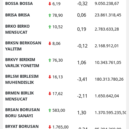
-0,32
BOSSA BOSSA
9.050.238,67
6,19
0,06
BRISA BRISA
23.861.318,45
78,90
BRKO BIRKO
10,52
0,19
2.783.633,28
MENSUCAT
BRKSN BERKOSAN
8,06
-0,12
2.168.912,01
YALITIM
BRKVY BIRIKIM
76,30
1,06
10.343.761,05
VARLIK YONETIM
BRLSM BIRLESIM
16,13
-3,41
180.313.780,26
MUHENDISLIK
BRMEN BIRLIK
17,62
-2,11
1.650.642,04
MENSUCAT
BRSAN BORUSAN
583,00
1,30
1.370.595.235,50
BORU SANAYI
BRYAT BORUSAN
1.765,00