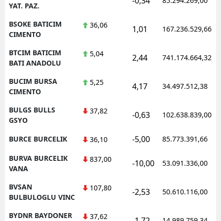
-0,34
85.294.269,00
YAT. PAZ.
BSOKE BATICIM
36,06
1,01
167.236.529,66
CIMENTO
BTCIM BATICIM
5,04
2,44
741.174.664,32
BATI ANADOLU
BUCIM BURSA
5,25
4,17
34.497.512,38
CIMENTO
BULGS BULLS
37,82
-0,63
102.638.839,00
GSYO
-5,00
BURCE BURCELIK
85.773.391,66
36,10
BURVA BURCELIK
837,00
-10,00
53.091.336,00
VANA
BVSAN
107,80
-2,53
50.610.116,00
BULBULOGLU VINC
BYDNR BAYDONER
37,62
-1,72
14.989.759,34