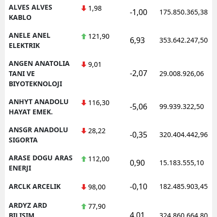
ALVES ALVES
1,98
-1,00
175.850.365,38
KABLO
ANELE ANEL
121,90
6,93
353.642.247,50
ELEKTRIK
ANGEN ANATOLIA
9,01
-2,07
TANI VE
29.008.926,06
BIYOTEKNOLOJI
ANHYT ANADOLU
116,30
-5,06
99.939.322,50
HAYAT EMEK.
ANSGR ANADOLU
28,22
-0,35
320.404.442,96
SIGORTA
ARASE DOGU ARAS
112,00
0,90
15.183.555,10
ENERJI
-0,10
ARCLK ARCELIK
182.485.903,45
98,00
ARDYZ ARD
77,90
4,01
BILISIM
324.860.664,80