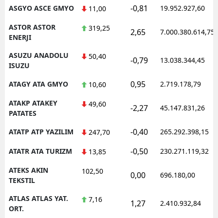
-0,81
ASGYO ASCE GMYO
19.952.927,60
11,00
ASTOR ASTOR
319,25
2,65
7.000.380.614,75
ENERJI
ASUZU ANADOLU
50,40
-0,79
13.038.344,45
ISUZU
0,95
ATAGY ATA GMYO
2.719.178,79
10,60
ATAKP ATAKEY
49,60
-2,27
45.147.831,26
PATATES
-0,40
ATATP ATP YAZILIM
265.292.398,15
247,70
-0,50
ATATR ATA TURIZM
230.271.119,32
13,85
ATEKS AKIN
102,50
0,00
696.180,00
TEKSTIL
ATLAS ATLAS YAT.
7,16
1,27
2.410.932,84
ORT.