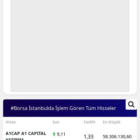
#Borsa İstanbulda İşlem Gören Tüm Hisseler
Hisse
Son
Fark%
En Düşük
A1CAP A1 CAPITAL
9,11
1,33
58.306.130,60
YATIRIM