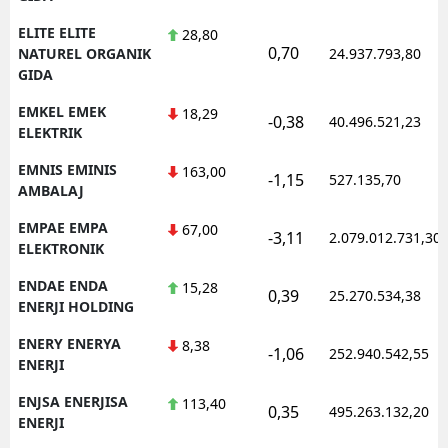
ELITE ELITE
28,80
0,70
NATUREL ORGANIK
24.937.793,80
GIDA
EMKEL EMEK
18,29
-0,38
40.496.521,23
ELEKTRIK
EMNIS EMINIS
163,00
-1,15
527.135,70
AMBALAJ
EMPAE EMPA
67,00
-3,11
2.079.012.731,30
ELEKTRONIK
ENDAE ENDA
15,28
0,39
25.270.534,38
ENERJI HOLDING
ENERY ENERYA
8,38
-1,06
252.940.542,55
ENERJI
ENJSA ENERJISA
113,40
0,35
495.263.132,20
ENERJI