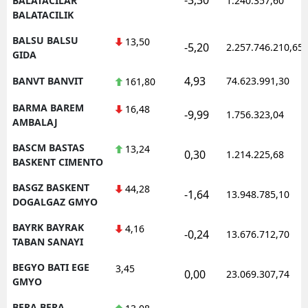
BALATACILAR
1.240.357,60
BALATACILIK
BALSU BALSU
13,50
-5,20
2.257.746.210,65
GIDA
4,93
BANVT BANVIT
74.623.991,30
161,80
BARMA BAREM
16,48
-9,99
1.756.323,04
AMBALAJ
BASCM BASTAS
13,24
0,30
1.214.225,68
BASKENT CIMENTO
BASGZ BASKENT
44,28
-1,64
13.948.785,10
DOGALGAZ GMYO
BAYRK BAYRAK
4,16
-0,24
13.676.712,70
TABAN SANAYI
BEGYO BATI EGE
3,45
0,00
23.069.307,74
GMYO
BERA BERA