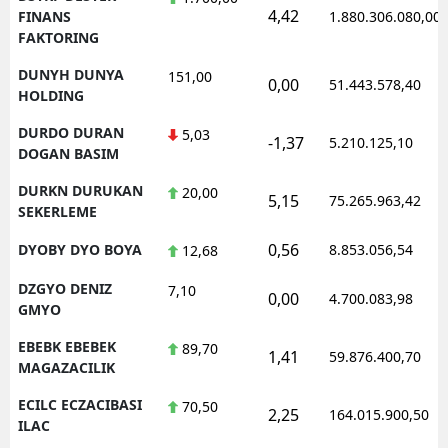
4,42
FINANS
1.880.306.080,00
FAKTORING
DUNYH DUNYA
151,00
0,00
51.443.578,40
HOLDING
DURDO DURAN
5,03
-1,37
5.210.125,10
DOGAN BASIM
DURKN DURUKAN
20,00
5,15
75.265.963,42
SEKERLEME
0,56
DYOBY DYO BOYA
8.853.056,54
12,68
DZGYO DENIZ
7,10
0,00
4.700.083,98
GMYO
EBEBK EBEBEK
89,70
1,41
59.876.400,70
MAGAZACILIK
ECILC ECZACIBASI
70,50
2,25
164.015.900,50
ILAC