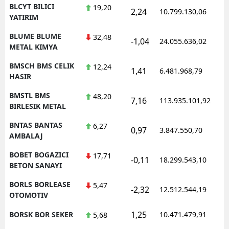
BLCYT BILICI
19,20
2,24
10.799.130,06
1
YATIRIM
BLUME BLUME
32,48
-1,04
24.055.636,02
1
METAL KIMYA
BMSCH BMS CELIK
12,24
1,41
6.481.968,79
1
HASIR
BMSTL BMS
48,20
7,16
113.935.101,92
1
BIRLESIK METAL
BNTAS BANTAS
6,27
0,97
3.847.550,70
1
AMBALAJ
BOBET BOGAZICI
17,71
-0,11
18.299.543,10
1
BETON SANAYI
BORLS BORLEASE
5,47
-2,32
12.512.544,19
1
OTOMOTIV
1,25
BORSK BOR SEKER
10.471.479,91
1
5,68