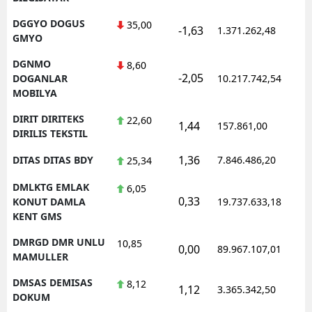
DGGYO DOGUS
35,00
-1,63
1.371.262,48
1
GMYO
DGNMO
8,60
-2,05
1
DOGANLAR
10.217.742,54
MOBILYA
DIRIT DIRITEKS
22,60
1,44
157.861,00
0
DIRILIS TEKSTIL
1,36
DITAS DITAS BDY
7.846.486,20
1
25,34
DMLKTG EMLAK
6,05
0,33
1
KONUT DAMLA
19.737.633,18
KENT GMS
DMRGD DMR UNLU
10,85
0,00
89.967.107,01
1
MAMULLER
DMSAS DEMISAS
8,12
1,12
3.365.342,50
1
DOKUM