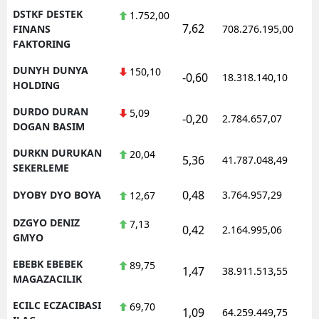
DSTKF DESTEK
1.752,00
7,62
1
FINANS
708.276.195,00
FAKTORING
DUNYH DUNYA
150,10
-0,60
18.318.140,10
1
HOLDING
DURDO DURAN
5,09
-0,20
2.784.657,07
1
DOGAN BASIM
DURKN DURUKAN
20,04
5,36
41.787.048,49
1
SEKERLEME
0,48
DYOBY DYO BOYA
3.764.957,29
1
12,67
DZGYO DENIZ
7,13
0,42
2.164.995,06
1
GMYO
EBEBK EBEBEK
89,75
1,47
38.911.513,55
1
MAGAZACILIK
ECILC ECZACIBASI
69,70
1,09
64.259.449,75
1