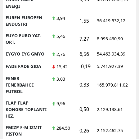
ENERJI
EUREN EUROPEN
3,94
1,55
36.419.532,12
1
ENDUSTRI
EUYO EURO YAT.
5,46
7,27
8.993.430,90
1
ORT.
6,56
EYGYO EYG GMYO
54.463.934,39
1
2,76
-0,19
FADE FADE GIDA
5.741.927,39
1
15,42
FENER
3,03
0,33
1
FENERBAHCE
165.979.811,02
FUTBOL
FLAP FLAP
9,96
0,50
1
KONGRE TOPLANTI
2.129.138,61
HIZ.
FMIZP F-M IZMIT
284,50
0,26
2.152.462,75
1
PISTON