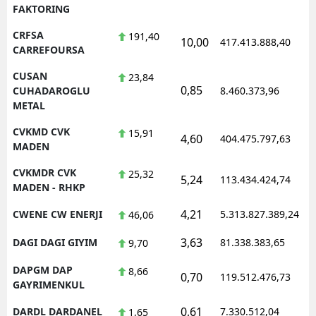
FAKTORING
CRFSA
191,40
10,00
417.413.888,40
1
CARREFOURSA
CUSAN
23,84
0,85
1
CUHADAROGLU
8.460.373,96
METAL
CVKMD CVK
15,91
4,60
404.475.797,63
1
MADEN
CVKMDR CVK
25,32
5,24
113.434.424,74
1
MADEN - RHKP
4,21
CWENE CW ENERJI
5.313.827.389,24
1
46,06
3,63
DAGI DAGI GIYIM
81.338.383,65
1
9,70
DAPGM DAP
8,66
0,70
119.512.476,73
1
GAYRIMENKUL
0,61
DARDL DARDANEL
7.330.512,04
1
1,65