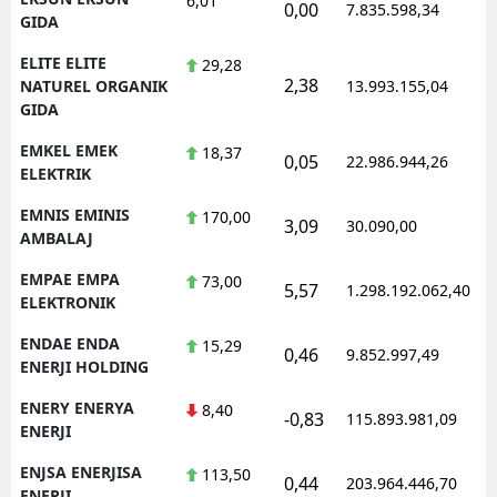
6,01
0,00
7.835.598,34
1
GIDA
ELITE ELITE
29,28
2,38
1
NATUREL ORGANIK
13.993.155,04
GIDA
EMKEL EMEK
18,37
0,05
22.986.944,26
1
ELEKTRIK
EMNIS EMINIS
170,00
3,09
30.090,00
0
AMBALAJ
EMPAE EMPA
73,00
5,57
1.298.192.062,40
1
ELEKTRONIK
ENDAE ENDA
15,29
0,46
9.852.997,49
1
ENERJI HOLDING
ENERY ENERYA
8,40
-0,83
115.893.981,09
1
ENERJI
ENJSA ENERJISA
113,50
0,44
203.964.446,70
1
ENERJI