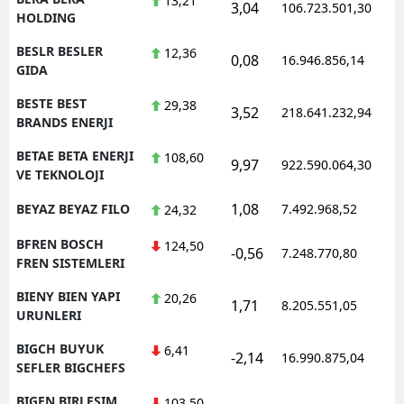
13,21
3,04
106.723.501,30
1
HOLDING
BESLR BESLER
12,36
0,08
16.946.856,14
1
GIDA
BESTE BEST
29,38
3,52
218.641.232,94
1
BRANDS ENERJI
BETAE BETA ENERJI
108,60
9,97
922.590.064,30
1
VE TEKNOLOJI
1,08
BEYAZ BEYAZ FILO
7.492.968,52
1
24,32
BFREN BOSCH
124,50
-0,56
7.248.770,80
1
FREN SISTEMLERI
BIENY BIEN YAPI
20,26
1,71
8.205.551,05
1
URUNLERI
BIGCH BUYUK
6,41
-2,14
16.990.875,04
1
SEFLER BIGCHEFS
BIGEN BIRLESIM
103,50