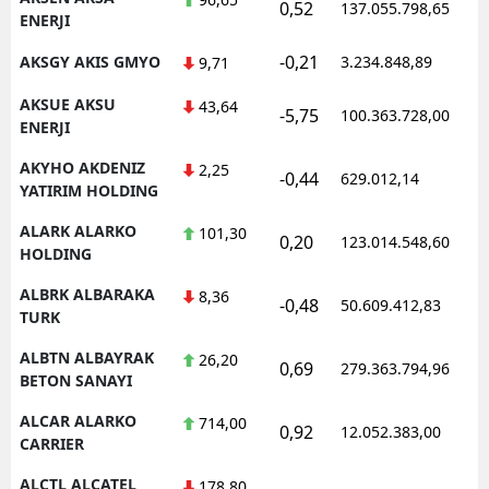
0,52
137.055.798,65
1
ENERJI
-0,21
AKSGY AKIS GMYO
3.234.848,89
1
9,71
AKSUE AKSU
43,64
-5,75
100.363.728,00
1
ENERJI
AKYHO AKDENIZ
2,25
-0,44
629.012,14
1
YATIRIM HOLDING
ALARK ALARKO
101,30
0,20
123.014.548,60
1
HOLDING
ALBRK ALBARAKA
8,36
-0,48
50.609.412,83
1
TURK
ALBTN ALBAYRAK
26,20
0,69
279.363.794,96
1
BETON SANAYI
ALCAR ALARKO
714,00
0,92
12.052.383,00
1
CARRIER
ALCTL ALCATEL
178,80