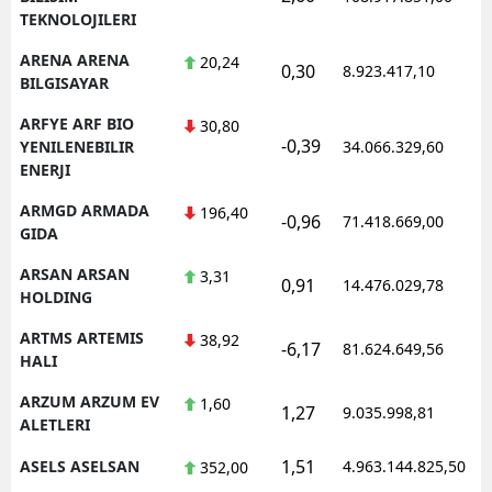
TEKNOLOJILERI
ARENA ARENA
20,24
0,30
8.923.417,10
1
BILGISAYAR
ARFYE ARF BIO
30,80
-0,39
1
YENILENEBILIR
34.066.329,60
ENERJI
ARMGD ARMADA
196,40
-0,96
71.418.669,00
1
GIDA
ARSAN ARSAN
3,31
0,91
14.476.029,78
1
HOLDING
ARTMS ARTEMIS
38,92
-6,17
81.624.649,56
1
HALI
ARZUM ARZUM EV
1,60
1,27
9.035.998,81
1
ALETLERI
1,51
ASELS ASELSAN
4.963.144.825,50
1
352,00