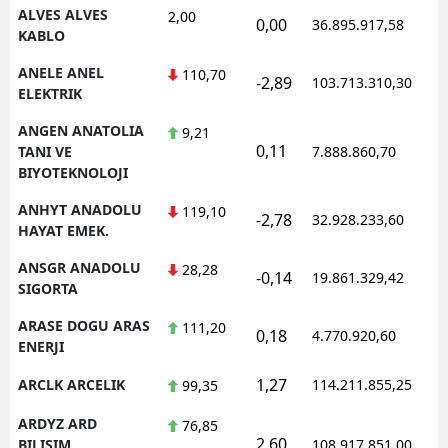
ALVES ALVES
2,00
0,00
36.895.917,58
1
KABLO
ANELE ANEL
110,70
-2,89
103.713.310,30
1
ELEKTRIK
ANGEN ANATOLIA
9,21
0,11
1
TANI VE
7.888.860,70
BIYOTEKNOLOJI
ANHYT ANADOLU
119,10
-2,78
32.928.233,60
1
HAYAT EMEK.
ANSGR ANADOLU
28,28
-0,14
19.861.329,42
1
SIGORTA
ARASE DOGU ARAS
111,20
0,18
4.770.920,60
1
ENERJI
1,27
ARCLK ARCELIK
114.211.855,25
1
99,35
ARDYZ ARD
76,85
2,60
1
BILISIM
108.917.851,00