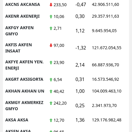
-0,47
AKCNS AKCANSA
42.906.511,60
1
233,50
0,30
AKENR AKENERJI
29.357.911,63
1
10,06
AKFGY AKFEN
2,71
1,12
9.645.954,05
1
GMYO
AKFIS AKFEN
97,00
-1,32
121.672.054,55
1
INSAAT
AKFYE AKFEN YEN.
23,90
2,14
66.887.936,70
1
ENERJI
0,31
AKGRT AKSIGORTA
16.573.546,92
1
6,54
1,00
AKHAN AKHAN UN
104.009.463,10
1
40,42
AKMGY AKMERKEZ
242,20
0,25
2.341.973,70
1
GMYO
1,36
AKSA AKSA
129.176.982,48
1
12,70
AKSEN AKSA
96,65