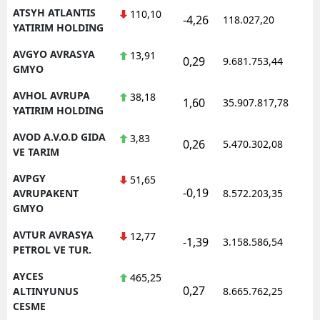
ATSYH ATLANTIS
110,10
-4,26
118.027,20
0
YATIRIM HOLDING
AVGYO AVRASYA
13,91
0,29
9.681.753,44
1
GMYO
AVHOL AVRUPA
38,18
1,60
35.907.817,78
1
YATIRIM HOLDING
AVOD A.V.O.D GIDA
3,83
0,26
5.470.302,08
1
VE TARIM
AVPGY
51,65
-0,19
1
AVRUPAKENT
8.572.203,35
GMYO
AVTUR AVRASYA
12,77
-1,39
3.158.586,54
1
PETROL VE TUR.
AYCES
465,25
0,27
1
ALTINYUNUS
8.665.762,25
CESME