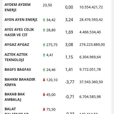
AYDEM AYDEM
23,50
0,00
10.554.421,72
1
ENERJI
3,24
AYEN AYEN ENERJI
28.476.593,42
1
34,42
AYES AYES CELIK
28,80
1,69
4.466.534,40
0
HASIR VE CIT
3,08
AYGAZ AYGAZ
274.223.889,00
1
275,75
AZTEK AZTEK
4,41
1,15
6.304.969,64
1
TEKNOLOJI
1,41
BAGFS BAGFAS
9.772.051,78
1
24,46
BAHKM BAHADIR
120,10
-3,77
37.543.360,50
1
KIMYA
BAKAB BAK
45,00
-0,71
6.704.585,98
1
AMBALAJ
BALAT
75,50
-0,33
0