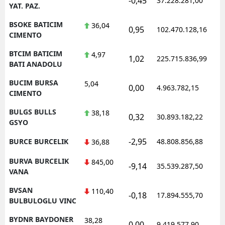
-0,45
37.228.281,00
1
YAT. PAZ.
BSOKE BATICIM
36,04
0,95
102.470.128,16
1
CIMENTO
BTCIM BATICIM
4,97
1,02
225.715.836,99
1
BATI ANADOLU
BUCIM BURSA
5,04
0,00
4.963.782,15
1
CIMENTO
BULGS BULLS
38,18
0,32
30.893.182,22
1
GSYO
-2,95
BURCE BURCELIK
48.808.856,88
1
36,88
BURVA BURCELIK
845,00
-9,14
35.539.287,50
1
VANA
BVSAN
110,40
-0,18
17.894.555,70
1
BULBULOGLU VINC
BYDNR BAYDONER
38,28
0,00
9.419.577,90
1