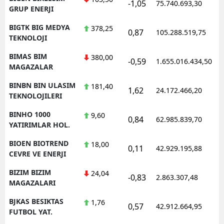
-1,05
75.740.693,30
1
GRUP ENERJI
BIGTK BIG MEDYA
378,25
0,87
105.288.519,75
1
TEKNOLOJI
BIMAS BIM
380,00
-0,59
1.655.016.434,50
1
MAGAZALAR
BINBN BIN ULASIM
181,40
1,62
24.172.466,20
1
TEKNOLOJILERI
BINHO 1000
9,60
0,84
62.985.839,70
1
YATIRIMLAR HOL.
BIOEN BIOTREND
18,00
0,11
42.929.195,88
1
CEVRE VE ENERJI
BIZIM BIZIM
24,04
-0,83
2.863.307,48
1
MAGAZALARI
BJKAS BESIKTAS
1,76
0,57
42.912.664,95
1
FUTBOL YAT.