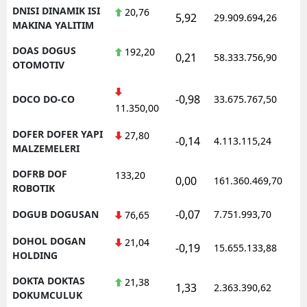
DNISI DINAMIK ISI
20,76
5,92
29.909.694,26
1
MAKINA YALITIM
DOAS DOGUS
192,20
0,21
58.333.756,90
1
OTOMOTIV
-0,98
DOCO DO-CO
33.675.767,50
1
11.350,00
DOFER DOFER YAPI
27,80
-0,14
4.113.115,24
1
MALZEMELERI
DOFRB DOF
133,20
0,00
161.360.469,70
1
ROBOTIK
-0,07
DOGUB DOGUSAN
7.751.993,70
1
76,65
DOHOL DOGAN
21,04
-0,19
15.655.133,88
1
HOLDING
DOKTA DOKTAS
21,38
1,33
2.363.390,62
1
DOKUMCULUK