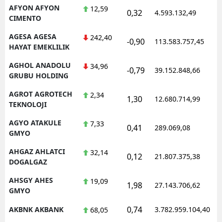
AFYON AFYON
12,59
0,32
4.593.132,49
1
CIMENTO
AGESA AGESA
242,40
-0,90
113.583.757,45
1
HAYAT EMEKLILIK
AGHOL ANADOLU
34,96
-0,79
39.152.848,66
1
GRUBU HOLDING
AGROT AGROTECH
2,34
1,30
12.680.714,99
1
TEKNOLOJI
AGYO ATAKULE
7,33
0,41
289.069,08
1
GMYO
AHGAZ AHLATCI
32,14
0,12
21.807.375,38
1
DOGALGAZ
AHSGY AHES
19,09
1,98
27.143.706,62
1
GMYO
0,74
AKBNK AKBANK
3.782.959.104,40
1
68,05