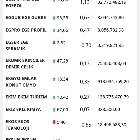
1,13
32.772.482,19
1
EGEPOL
0,63
EGGUB EGE GUBRE
8.044.743,80
1
95,55
0,47
EGPRO EGE PROFIL
8.056.782,98
1
34,06
EGSER EGE
2,82
-0,70
3.219.821,95
1
SERAMIK
EKDMR EKINCILER
47,28
0,13
75.356.403,04
1
DEMIR CELIK
EKGYO EMLAK
18,34
0,33
913.034.759,20
1
KONUT GMYO
0,27
EKIM EKIM TURIZM
138.775.470,79
1
18,42
0,07
EKIZ EKIZ KIMYA
328.300,00
0
67,00
EKOS EKOS
5,40
-0,55
18.496.588,30
1
TEKNOLOJI
EKSUN EKSUN