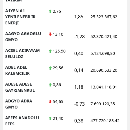
A1YEN A1
2,76
1,85
1
YENILENEBILIR
25.323.367,62
ENERJI
AAGYO AGAOGLU
13,10
-1,28
52.370.421,40
1
GMYO
ACSEL ACIPAYAM
125,50
0,40
5.124.698,80
1
SELULOZ
ADEL ADEL
29,56
0,14
20.690.533,20
1
KALEMCILIK
ADESE ADESE
0,86
1,18
13.041.118,91
1
GAYRIMENKUL
ADGYO ADRA
54,65
-0,73
7.699.120,35
1
GMYO
AEFES ANADOLU
21,40
0,38
477.720.183,42
1
EFES