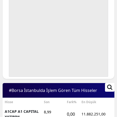
#Borsa İstanbulda İşlem Gören Tüm Hisseler
Hisse
Son
Fark%
En Düşük
A1CAP A1 CAPITAL
8,99
0,00
11.882.251,00
1
YATIRIM