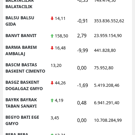
BALATACILAR
149.414,50
BALATACILIK
BALSU BALSU
14,11
-0,91
353.836.552,62
1
GIDA
2,79
BANVT BANVIT
23.959.154,90
1
158,50
BARMA BAREM
16,48
-9,99
441.828,80
0
AMBALAJ
BASCM BASTAS
13,20
0,00
75.952,80
0
BASKENT CIMENTO
BASGZ BASKENT
44,26
-1,69
5.419.208,46
1
DOGALGAZ GMYO
BAYRK BAYRAK
4,19
0,48
6.941.291,40
1
TABAN SANAYI
BEGYO BATI EGE
3,45
0,00
10.708.284,99
1
GMYO
BERA BERA