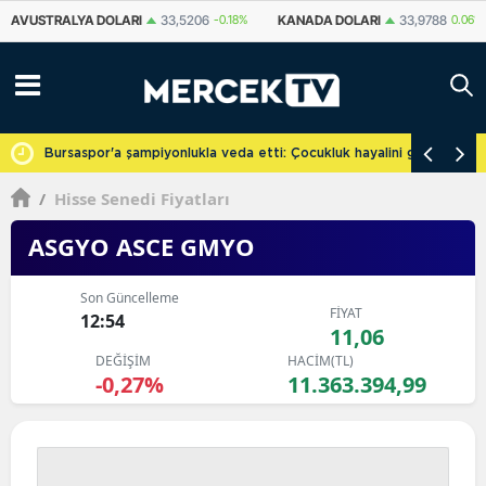
KANADA DOLARI
33,9788
0.06%
İSVIÇRE FRANKI
58,8246
-0.23%
cretsiz
Bursaspor'a şampiyonlukla veda etti: Çocukluk hayalini gerçekleşti
/
Hisse Senedi Fiyatları
ASGYO ASCE GMYO
Son Güncelleme
FİYAT
12:54
11,06
DEĞİŞİM
HACİM(TL)
-0,27%
11.363.394,99