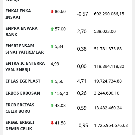
ENKAI ENKA
86,60
-0,57
692.290.066,15
1
INSAAT
ENPRA ENPARA
57,00
2,70
538.023,00
0
BANK
ENSRI ENSARI
5,34
0,38
51.781.373,88
1
SINAI YATIRIMLAR
ENTRA IC ENTERRA
4,93
0,00
118.894.118,80
1
YEN. ENERJI
4,71
EPLAS EGEPLAST
19.724.734,88
1
5,56
0,26
ERBOS ERBOSAN
3.244.600,10
1
156,40
ERCB ERCIYAS
48,08
0,59
13.482.460,24
1
CELIK BORU
EREGL EREGLI
41,58
-0,95
1.725.954.676,68
1
DEMIR CELIK