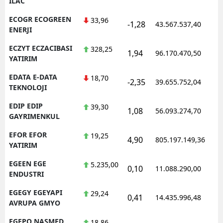
ILAC
ECOGR ECOGREEN
33,96
-1,28
43.567.537,40
1
ENERJI
ECZYT ECZACIBASI
328,25
1,94
96.170.470,50
1
YATIRIM
EDATA E-DATA
18,70
-2,35
39.655.752,04
1
TEKNOLOJI
EDIP EDIP
39,30
1,08
56.093.274,70
1
GAYRIMENKUL
EFOR EFOR
19,25
4,90
805.197.149,36
1
YATIRIM
EGEEN EGE
5.235,00
0,10
11.088.290,00
1
ENDUSTRI
EGEGY EGEYAPI
29,24
0,41
14.435.996,48
1
AVRUPA GMYO
EGEPO NASMED
18,86