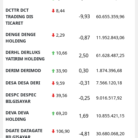
DCTTR DCT
8,44
-9,93
1
TRADING DIS
60.655.359,96
TICARET
DENGE DENGE
2,29
-0,87
11.952.843,06
1
HOLDING
DERHL DERLUKS
10,66
2,50
61.628.487,25
1
YATIRIM HOLDING
0,30
DERIM DERIMOD
1.874.396,68
1
33,90
-0,31
DESA DESA DERI
7.566.120,18
1
9,59
DESPC DESPEC
39,56
-0,25
9.016.517,92
1
BILGISAYAR
DEVA DEVA
69,20
1,69
10.855.421,15
1
HOLDING
DGATE DATAGATE
106,90
-4,81
30.680.068,20
1
BILGISAYAR