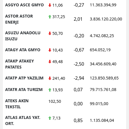
-0,27
ASGYO ASCE GMYO
11.363.394,99
1
11,06
ASTOR ASTOR
317,25
2,01
3.836.120.220,00
1
ENERJI
ASUZU ANADOLU
50,70
-0,20
4.742.082,25
1
ISUZU
-0,67
ATAGY ATA GMYO
654.052,19
1
10,43
ATAKP ATAKEY
49,48
-2,50
34.456.609,40
1
PATATES
-2,94
ATATP ATP YAZILIM
123.850.589,65
1
241,40
0,07
ATATR ATA TURIZM
79.715.761,08
1
13,93
ATEKS AKIN
102,50
0,00
99.015,00
0
TEKSTIL
ATLAS ATLAS YAT.
7,13
0,85
1.135.084,04
1
ORT.