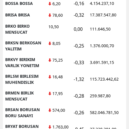
-0,16
BOSSA BOSSA
4.154.237,10
1
6,20
-0,32
BRISA BRISA
17.387.547,80
1
78,60
BRKO BIRKO
10,50
0,00
111.646,50
0
MENSUCAT
BRKSN BERKOSAN
8,05
-0,25
1.376.000,70
1
YALITIM
BRKVY BIRIKIM
75,25
-0,33
3.691.591,15
1
VARLIK YONETIM
BRLSM BIRLESIM
16,48
-1,32
115.723.442,62
1
MUHENDISLIK
BRMEN BIRLIK
17,95
-0,28
259.987,80
0
MENSUCAT
BRSAN BORUSAN
574,00
-0,26
582.046.781,50
1
BORU SANAYI
BRYAT BORUSAN
1.763,00