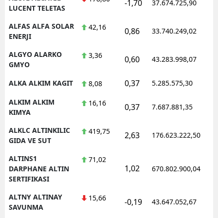
-1,70
37.674.725,90
1
LUCENT TELETAS
ALFAS ALFA SOLAR
42,16
0,86
33.740.249,02
1
ENERJI
ALGYO ALARKO
3,36
0,60
43.283.998,07
1
GMYO
0,37
ALKA ALKIM KAGIT
5.285.575,30
1
8,08
ALKIM ALKIM
16,16
0,37
7.687.881,35
1
KIMYA
ALKLC ALTINKILIC
419,75
2,63
176.623.222,50
1
GIDA VE SUT
ALTINS1
71,02
1,02
1
DARPHANE ALTIN
670.802.900,04
SERTIFIKASI
ALTNY ALTINAY
15,66
-0,19
43.647.052,67
1
SAVUNMA