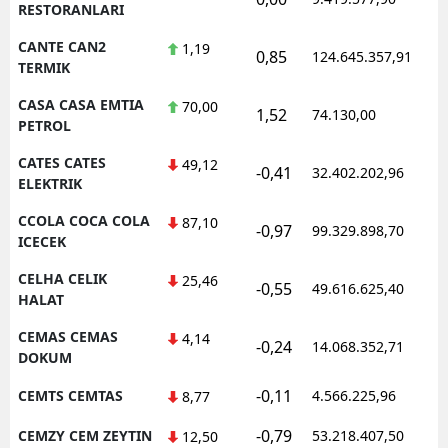
RESTORANLARI
CANTE CAN2
1,19
0,85
124.645.357,91
1
TERMIK
CASA CASA EMTIA
70,00
1,52
74.130,00
0
PETROL
CATES CATES
49,12
-0,41
32.402.202,96
1
ELEKTRIK
CCOLA COCA COLA
87,10
-0,97
99.329.898,70
1
ICECEK
CELHA CELIK
25,46
-0,55
49.616.625,40
1
HALAT
CEMAS CEMAS
4,14
-0,24
14.068.352,71
1
DOKUM
-0,11
CEMTS CEMTAS
4.566.225,96
1
8,77
-0,79
CEMZY CEM ZEYTIN
53.218.407,50
1
12,50