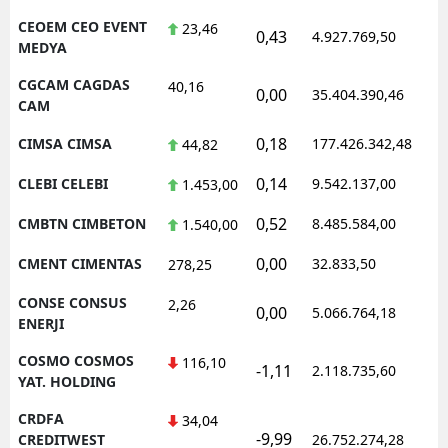
CEOEM CEO EVENT
23,46
0,43
4.927.769,50
1
MEDYA
CGCAM CAGDAS
40,16
0,00
35.404.390,46
1
CAM
0,18
CIMSA CIMSA
177.426.342,48
1
44,82
0,14
CLEBI CELEBI
9.542.137,00
1
1.453,00
0,52
CMBTN CIMBETON
8.485.584,00
1
1.540,00
0,00
CMENT CIMENTAS
32.833,50
0
278,25
CONSE CONSUS
2,26
0,00
5.066.764,18
1
ENERJI
COSMO COSMOS
116,10
-1,11
2.118.735,60
1
YAT. HOLDING
CRDFA
34,04
-9,99
1
CREDITWEST
26.752.274,28