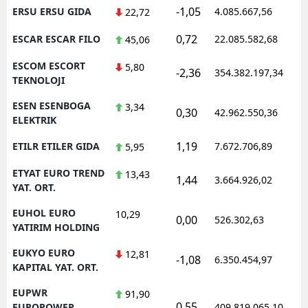
-1,05
ERSU ERSU GIDA
4.085.667,56
1
22,72
0,72
ESCAR ESCAR FILO
22.085.582,68
1
45,06
ESCOM ESCORT
5,80
-2,36
354.382.197,34
1
TEKNOLOJI
ESEN ESENBOGA
3,34
0,30
42.962.550,36
1
ELEKTRIK
1,19
ETILR ETILER GIDA
7.672.706,89
1
5,95
ETYAT EURO TREND
13,43
1,44
3.664.926,02
1
YAT. ORT.
EUHOL EURO
10,29
0,00
526.302,63
0
YATIRIM HOLDING
EUKYO EURO
12,81
-1,08
6.350.454,97
1
KAPITAL YAT. ORT.
EUPWR
91,90
0,55
1
EUROPOWER
409.819.065,10