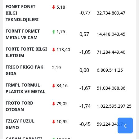
FONET FONET
5,18
-0,77
1
BILGI
32.734.809,47
TEKNOLOJILERI
FORMT FORMET
1,75
0,57
14.418.043,45
1
METAL VE CAM
FORTE FORTE BILGI
113,40
-1,05
71.284.449,40
1
ILETISIM
FRIGO FRIGO PAK
2,19
0,00
6.809.511,25
1
GIDA
FRMPL FORMUL
34,16
-1,67
51.034.088,86
1
PLASTIK VE METAL
FROTO FORD
79,05
-1,74
1.022.595.297,25
1
OTOSAN
FZLGY FUZUL
10,95
-0,45
59.224.340,71
1
GMYO
GARAN GARANTI