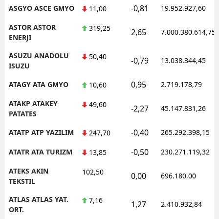
-0,81
ASGYO ASCE GMYO
19.952.927,60
11,00
ASTOR ASTOR
319,25
2,65
7.000.380.614,75
ENERJI
ASUZU ANADOLU
50,40
-0,79
13.038.344,45
ISUZU
0,95
ATAGY ATA GMYO
2.719.178,79
10,60
ATAKP ATAKEY
49,60
-2,27
45.147.831,26
PATATES
-0,40
ATATP ATP YAZILIM
265.292.398,15
247,70
-0,50
ATATR ATA TURIZM
230.271.119,32
13,85
ATEKS AKIN
102,50
0,00
696.180,00
TEKSTIL
ATLAS ATLAS YAT.
7,16
1,27
2.410.932,84
ORT.