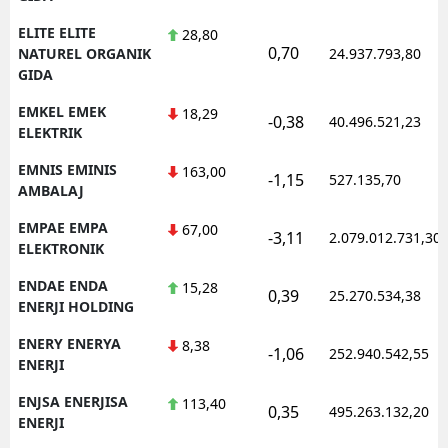
ELITE ELITE
28,80
0,70
NATUREL ORGANIK
24.937.793,80
GIDA
EMKEL EMEK
18,29
-0,38
40.496.521,23
ELEKTRIK
EMNIS EMINIS
163,00
-1,15
527.135,70
AMBALAJ
EMPAE EMPA
67,00
-3,11
2.079.012.731,30
ELEKTRONIK
ENDAE ENDA
15,28
0,39
25.270.534,38
ENERJI HOLDING
ENERY ENERYA
8,38
-1,06
252.940.542,55
ENERJI
ENJSA ENERJISA
113,40
0,35
495.263.132,20
ENERJI