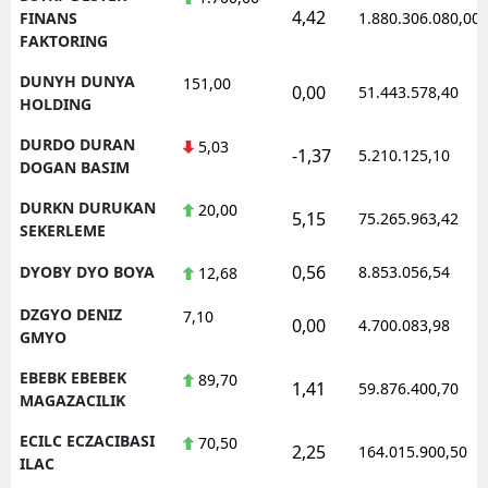
4,42
FINANS
1.880.306.080,00
FAKTORING
DUNYH DUNYA
151,00
0,00
51.443.578,40
HOLDING
DURDO DURAN
5,03
-1,37
5.210.125,10
DOGAN BASIM
DURKN DURUKAN
20,00
5,15
75.265.963,42
SEKERLEME
0,56
DYOBY DYO BOYA
8.853.056,54
12,68
DZGYO DENIZ
7,10
0,00
4.700.083,98
GMYO
EBEBK EBEBEK
89,70
1,41
59.876.400,70
MAGAZACILIK
ECILC ECZACIBASI
70,50
2,25
164.015.900,50
ILAC