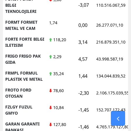
-3,07
BILGI
110.516.067,59
TEKNOLOJILERI
FORMT FORMET
1,74
0,00
26.277.071,10
METAL VE CAM
FORTE FORTE BILGI
118,20
3,14
216.879.351,10
ILETISIM
FRIGO FRIGO PAK
2,29
4,57
43.998.587,19
GIDA
FRMPL FORMUL
35,24
1,44
134.044.839,52
PLASTIK VE METAL
FROTO FORD
78,60
-2,30
2.106.175.039,55
OTOSAN
FZLGY FUZUL
10,84
-1,45
152.707.172,43
GMYO
GARAN GARANTI
127,80
-1,46
4.765.179.127,80
BANKASI