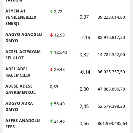
A1YEN A1
2,72
0,37
YENILENEBILIR
39.223.614,80
ENERJI
AAGYO AGAOGLU
12,98
-2,19
82.916.817,33
GMYO
ACSEL ACIPAYAM
125,40
0,32
14.782.542,00
SELULOZ
ADEL ADEL
29,48
-0,14
36.025.357,50
KALEMCILIK
ADESE ADESE
0,85
0,00
47.888.896,78
GAYRIMENKUL
ADGYO ADRA
56,40
2,45
52.579.398,20
GMYO
AEFES ANADOLU
21,46
0,66
861.993.485,64
EFES