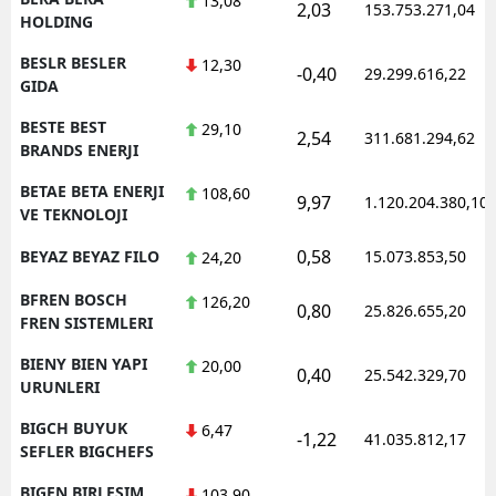
13,08
2,03
153.753.271,04
HOLDING
BESLR BESLER
12,30
-0,40
29.299.616,22
GIDA
BESTE BEST
29,10
2,54
311.681.294,62
BRANDS ENERJI
BETAE BETA ENERJI
108,60
9,97
1.120.204.380,10
VE TEKNOLOJI
0,58
BEYAZ BEYAZ FILO
15.073.853,50
24,20
BFREN BOSCH
126,20
0,80
25.826.655,20
FREN SISTEMLERI
BIENY BIEN YAPI
20,00
0,40
25.542.329,70
URUNLERI
BIGCH BUYUK
6,47
-1,22
41.035.812,17
SEFLER BIGCHEFS
BIGEN BIRLESIM
103,90