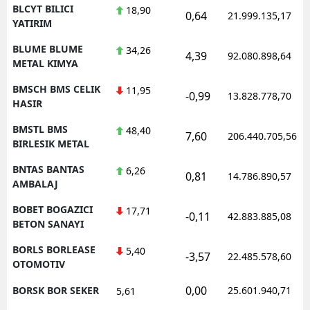
BLCYT BILICI
18,90
0,64
21.999.135,17
YATIRIM
BLUME BLUME
34,26
4,39
92.080.898,64
METAL KIMYA
BMSCH BMS CELIK
11,95
-0,99
13.828.778,70
HASIR
BMSTL BMS
48,40
7,60
206.440.705,56
BIRLESIK METAL
BNTAS BANTAS
6,26
0,81
14.786.890,57
AMBALAJ
BOBET BOGAZICI
17,71
-0,11
42.883.885,08
BETON SANAYI
BORLS BORLEASE
5,40
-3,57
22.485.578,60
OTOMOTIV
0,00
BORSK BOR SEKER
25.601.940,71
5,61