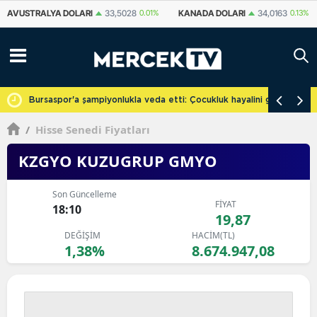
KANADA DOLARI
34,0163
0.13%
İSVIÇRE FRANKI
58,6809
0.14%
YU
cretsiz
Bursaspor'a şampiyonlukla veda etti: Çocukluk hayalini gerçekleşti
/
Hisse Senedi Fiyatları
KZGYO KUZUGRUP GMYO
Son Güncelleme
FİYAT
18:10
19,87
DEĞİŞİM
HACİM(TL)
1,38%
8.674.947,08