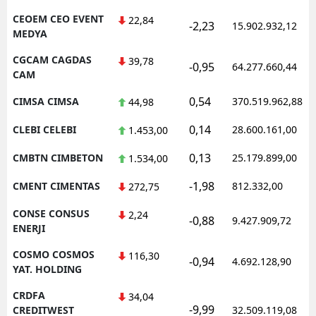
CEOEM CEO EVENT
22,84
-2,23
15.902.932,12
MEDYA
CGCAM CAGDAS
39,78
-0,95
64.277.660,44
CAM
0,54
CIMSA CIMSA
370.519.962,88
44,98
0,14
CLEBI CELEBI
28.600.161,00
1.453,00
0,13
CMBTN CIMBETON
25.179.899,00
1.534,00
-1,98
CMENT CIMENTAS
812.332,00
272,75
CONSE CONSUS
2,24
-0,88
9.427.909,72
ENERJI
COSMO COSMOS
116,30
-0,94
4.692.128,90
YAT. HOLDING
CRDFA
34,04
-9,99
CREDITWEST
32.509.119,08