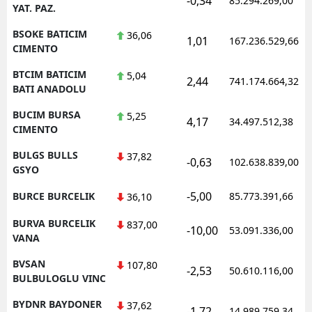
-0,34
85.294.269,00
YAT. PAZ.
BSOKE BATICIM
36,06
1,01
167.236.529,66
CIMENTO
BTCIM BATICIM
5,04
2,44
741.174.664,32
BATI ANADOLU
BUCIM BURSA
5,25
4,17
34.497.512,38
CIMENTO
BULGS BULLS
37,82
-0,63
102.638.839,00
GSYO
-5,00
BURCE BURCELIK
85.773.391,66
36,10
BURVA BURCELIK
837,00
-10,00
53.091.336,00
VANA
BVSAN
107,80
-2,53
50.610.116,00
BULBULOGLU VINC
BYDNR BAYDONER
37,62
-1,72
14.989.759,34