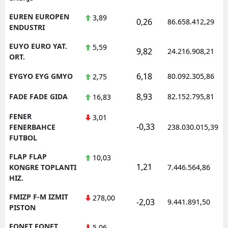
EUREN EUROPEN
3,89
0,26
86.658.412,29
ENDUSTRI
EUYO EURO YAT.
5,59
9,82
24.216.908,21
ORT.
6,18
EYGYO EYG GMYO
80.092.305,86
2,75
8,93
FADE FADE GIDA
82.152.795,81
16,83
FENER
3,01
-0,33
FENERBAHCE
238.030.015,39
FUTBOL
FLAP FLAP
10,03
1,21
KONGRE TOPLANTI
7.446.564,86
HIZ.
FMIZP F-M IZMIT
278,00
-2,03
9.441.891,50
PISTON
FONET FONET
5,06