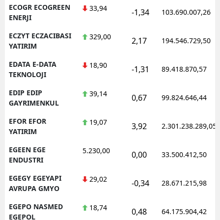
ECOGR ECOGREEN
33,94
-1,34
103.690.007,26
ENERJI
ECZYT ECZACIBASI
329,00
2,17
194.546.729,50
YATIRIM
EDATA E-DATA
18,90
-1,31
89.418.870,57
TEKNOLOJI
EDIP EDIP
39,14
0,67
99.824.646,44
GAYRIMENKUL
EFOR EFOR
19,07
3,92
2.301.238.289,05
YATIRIM
EGEEN EGE
5.230,00
0,00
33.500.412,50
ENDUSTRI
EGEGY EGEYAPI
29,02
-0,34
28.671.215,98
AVRUPA GMYO
EGEPO NASMED
18,74
0,48
64.175.904,42
EGEPOL