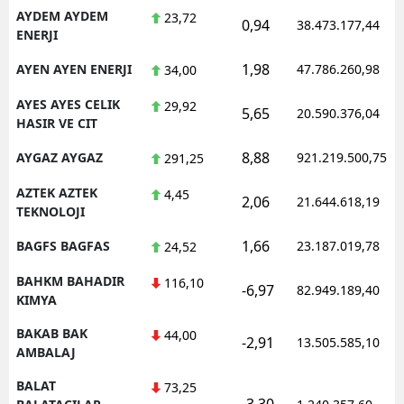
AYDEM AYDEM
23,72
0,94
38.473.177,44
ENERJI
1,98
AYEN AYEN ENERJI
47.786.260,98
34,00
AYES AYES CELIK
29,92
5,65
20.590.376,04
HASIR VE CIT
8,88
AYGAZ AYGAZ
921.219.500,75
291,25
AZTEK AZTEK
4,45
2,06
21.644.618,19
TEKNOLOJI
1,66
BAGFS BAGFAS
23.187.019,78
24,52
BAHKM BAHADIR
116,10
-6,97
82.949.189,40
KIMYA
BAKAB BAK
44,00
-2,91
13.505.585,10
AMBALAJ
BALAT
73,25
-3,30