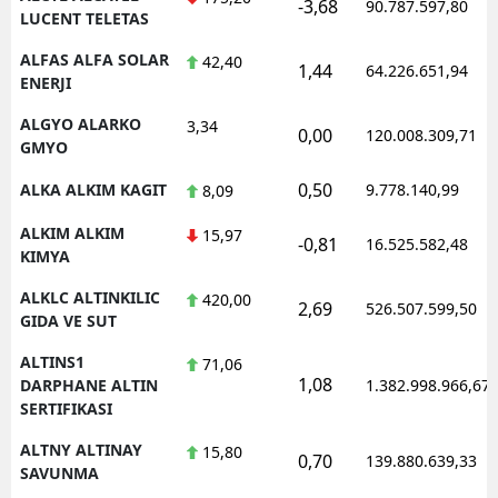
-3,68
90.787.597,80
LUCENT TELETAS
ALFAS ALFA SOLAR
42,40
1,44
64.226.651,94
ENERJI
ALGYO ALARKO
3,34
0,00
120.008.309,71
GMYO
0,50
ALKA ALKIM KAGIT
9.778.140,99
8,09
ALKIM ALKIM
15,97
-0,81
16.525.582,48
KIMYA
ALKLC ALTINKILIC
420,00
2,69
526.507.599,50
GIDA VE SUT
ALTINS1
71,06
1,08
DARPHANE ALTIN
1.382.998.966,67
SERTIFIKASI
ALTNY ALTINAY
15,80
0,70
139.880.639,33
SAVUNMA