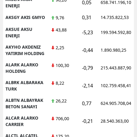
0,05
658.741.196,10
ENERJI
0,31
AKSGY AKIS GMYO
14.735.822,53
9,76
AKSUE AKSU
43,88
-5,23
199.594.592,80
ENERJI
AKYHO AKDENIZ
2,25
-0,44
1.890.980,25
YATIRIM HOLDING
ALARK ALARKO
100,30
-0,79
215.443.887,90
HOLDING
ALBRK ALBARAKA
8,22
-2,14
102.759.458,41
TURK
ALBTN ALBAYRAK
26,22
0,77
624.905.708,04
BETON SANAYI
ALCAR ALARKO
706,00
-0,21
28.540.363,00
CARRIER
ALCTL ALCATEL
175,20