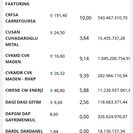
FAKTORING
CRFSA
191,40
10,00
543.467.310,70
CARREFOURSA
CUSAN
24,50
3,64
CUHADAROGLU
15.435.737,28
METAL
CVKMD CVK
16,60
9,14
1.045.206.754,97
MADEN
CVKMDR CVK
26,32
9,39
282.966.110,94
MADEN - RHKP
5,88
CWENE CW ENERJI
11.230.937.061,6
46,80
2,56
DAGI DAGI GIYIM
118.683.371,44
9,60
DAPGM DAP
8,60
0,00
326.624.976,07
GAYRIMENKUL
0,00
DARDL DARDANEL
18.130.157,34
1,64