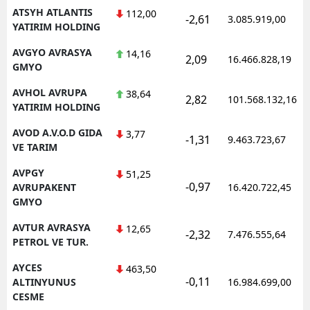
ATSYH ATLANTIS
112,00
-2,61
3.085.919,00
YATIRIM HOLDING
AVGYO AVRASYA
14,16
2,09
16.466.828,19
GMYO
AVHOL AVRUPA
38,64
2,82
101.568.132,16
YATIRIM HOLDING
AVOD A.V.O.D GIDA
3,77
-1,31
9.463.723,67
VE TARIM
AVPGY
51,25
-0,97
AVRUPAKENT
16.420.722,45
GMYO
AVTUR AVRASYA
12,65
-2,32
7.476.555,64
PETROL VE TUR.
AYCES
463,50
-0,11
ALTINYUNUS
16.984.699,00
CESME