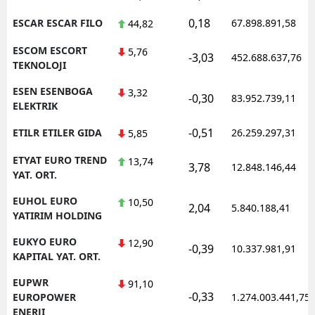
0,18
ESCAR ESCAR FILO
67.898.891,58
44,82
ESCOM ESCORT
5,76
-3,03
452.688.637,76
TEKNOLOJI
ESEN ESENBOGA
3,32
-0,30
83.952.739,11
ELEKTRIK
-0,51
ETILR ETILER GIDA
26.259.297,31
5,85
ETYAT EURO TREND
13,74
3,78
12.848.146,44
YAT. ORT.
EUHOL EURO
10,50
2,04
5.840.188,41
YATIRIM HOLDING
EUKYO EURO
12,90
-0,39
10.337.981,91
KAPITAL YAT. ORT.
EUPWR
91,10
-0,33
EUROPOWER
1.274.003.441,75
ENERJI