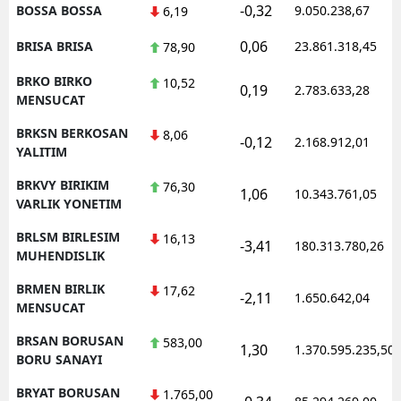
-0,32
BOSSA BOSSA
9.050.238,67
6,19
0,06
BRISA BRISA
23.861.318,45
78,90
BRKO BIRKO
10,52
0,19
2.783.633,28
MENSUCAT
BRKSN BERKOSAN
8,06
-0,12
2.168.912,01
YALITIM
BRKVY BIRIKIM
76,30
1,06
10.343.761,05
VARLIK YONETIM
BRLSM BIRLESIM
16,13
-3,41
180.313.780,26
MUHENDISLIK
BRMEN BIRLIK
17,62
-2,11
1.650.642,04
MENSUCAT
BRSAN BORUSAN
583,00
1,30
1.370.595.235,50
BORU SANAYI
BRYAT BORUSAN
1.765,00