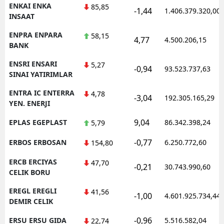
ENKAI ENKA
85,85
-1,44
1.406.379.320,00
INSAAT
ENPRA ENPARA
58,15
4,77
4.500.206,15
BANK
ENSRI ENSARI
5,27
-0,94
93.523.737,63
SINAI YATIRIMLAR
ENTRA IC ENTERRA
4,78
-3,04
192.305.165,29
YEN. ENERJI
9,04
EPLAS EGEPLAST
86.342.398,24
5,79
-0,77
ERBOS ERBOSAN
6.250.772,60
154,80
ERCB ERCIYAS
47,70
-0,21
30.743.990,60
CELIK BORU
EREGL EREGLI
41,56
-1,00
4.601.925.734,44
DEMIR CELIK
-0,96
ERSU ERSU GIDA
5.516.582,04
22,74