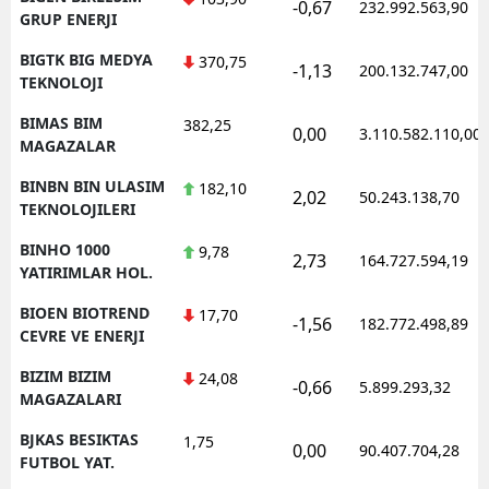
-0,67
232.992.563,90
GRUP ENERJI
BIGTK BIG MEDYA
370,75
-1,13
200.132.747,00
TEKNOLOJI
BIMAS BIM
382,25
0,00
3.110.582.110,00
MAGAZALAR
BINBN BIN ULASIM
182,10
2,02
50.243.138,70
TEKNOLOJILERI
BINHO 1000
9,78
2,73
164.727.594,19
YATIRIMLAR HOL.
BIOEN BIOTREND
17,70
-1,56
182.772.498,89
CEVRE VE ENERJI
BIZIM BIZIM
24,08
-0,66
5.899.293,32
MAGAZALARI
BJKAS BESIKTAS
1,75
0,00
90.407.704,28
FUTBOL YAT.