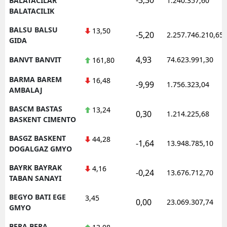
BALATACILAR
1.240.357,60
BALATACILIK
BALSU BALSU
13,50
-5,20
2.257.746.210,65
GIDA
4,93
BANVT BANVIT
74.623.991,30
161,80
BARMA BAREM
16,48
-9,99
1.756.323,04
AMBALAJ
BASCM BASTAS
13,24
0,30
1.214.225,68
BASKENT CIMENTO
BASGZ BASKENT
44,28
-1,64
13.948.785,10
DOGALGAZ GMYO
BAYRK BAYRAK
4,16
-0,24
13.676.712,70
TABAN SANAYI
BEGYO BATI EGE
3,45
0,00
23.069.307,74
GMYO
BERA BERA