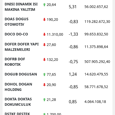
DNISI DINAMIK ISI
20,64
5,31
56.002.657,62
MAKINA YALITIM
DOAS DOGUS
190,20
-0,83
119.282.672,30
OTOMOTIV
-1,33
DOCO DO-CO
99.653.832,50
11.310,00
DOFER DOFER YAPI
27,60
-0,86
11.375.898,64
MALZEMELERI
DOFRB DOF
132,20
-0,75
507.905.292,40
ROBOTIK
1,24
DOGUB DOGUSAN
14.620.479,55
77,65
DOHOL DOGAN
20,90
-0,85
58.771.678,52
HOLDING
DOKTA DOKTAS
21,28
0,85
4.064.108,18
DOKUMCULUK
DSTKF DESTEK
1.700,00