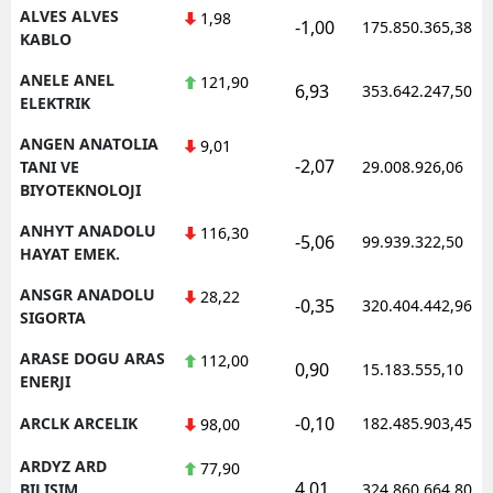
ALVES ALVES
1,98
-1,00
175.850.365,38
KABLO
ANELE ANEL
121,90
6,93
353.642.247,50
ELEKTRIK
ANGEN ANATOLIA
9,01
-2,07
TANI VE
29.008.926,06
BIYOTEKNOLOJI
ANHYT ANADOLU
116,30
-5,06
99.939.322,50
HAYAT EMEK.
ANSGR ANADOLU
28,22
-0,35
320.404.442,96
SIGORTA
ARASE DOGU ARAS
112,00
0,90
15.183.555,10
ENERJI
-0,10
ARCLK ARCELIK
182.485.903,45
98,00
ARDYZ ARD
77,90
4,01
BILISIM
324.860.664,80