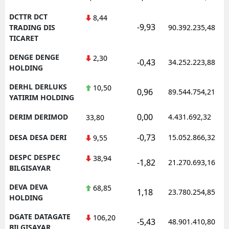
DCTTR DCT
8,44
-9,93
TRADING DIS
90.392.235,48
TICARET
DENGE DENGE
2,30
-0,43
34.252.223,88
HOLDING
DERHL DERLUKS
10,50
0,96
89.544.754,21
YATIRIM HOLDING
0,00
DERIM DERIMOD
4.431.692,32
33,80
-0,73
DESA DESA DERI
15.052.866,32
9,55
DESPC DESPEC
38,94
-1,82
21.270.693,16
BILGISAYAR
DEVA DEVA
68,85
1,18
23.780.254,85
HOLDING
DGATE DATAGATE
106,20
-5,43
48.901.410,80
BILGISAYAR