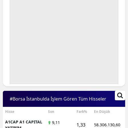
#Borsa İstanbulda İşlem Gören Tüm Hisseler
Hisse
Son
Fark%
En Düşük
A1CAP A1 CAPITAL
9,11
1,33
58.306.130,60
YATIRIM