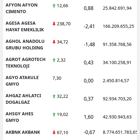
AFYON AFYON
12,66
0,88
25.842.691,94
CIMENTO
AGESA AGESA
238,70
-2,41
166.209.655,25
HAYAT EMEKLILIK
AGHOL ANADOLU
34,72
-1,48
91.358.768,56
GRUBU HOLDING
AGROT AGROTECH
2,32
0,43
34.100.258,91
TEKNOLOJI
AGYO ATAKULE
7,30
0,00
2.450.814,57
GMYO
AHGAZ AHLATCI
32,22
0,37
92.934.703,20
DOGALGAZ
AHSGY AHES
19,02
1,60
42.930.943,63
GMYO
-0,67
AKBNK AKBANK
8.774.651.783,65
67,10