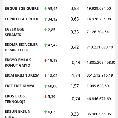
0,53
EGGUB EGE GUBRE
19.929.684,50
95,45
0,65
EGPRO EGE PROFIL
14.978.735,98
34,12
EGSER EGE
2,85
0,35
7.126.304,54
SERAMIK
EKDMR EKINCILER
47,42
0,42
719.231.090,10
DEMIR CELIK
EKGYO EMLAK
18,19
-0,49
1.805.208.458,95
KONUT GMYO
-1,74
EKIM EKIM TURIZM
351.512.916,19
18,05
1,57
EKIZ EKIZ KIMYA
1.049.628,60
68,00
EKOS EKOS
5,39
-0,74
46.846.671,69
TEKNOLOJI
EKSUN EKSUN
6,03
0,33
36.960.955,05
GIDA