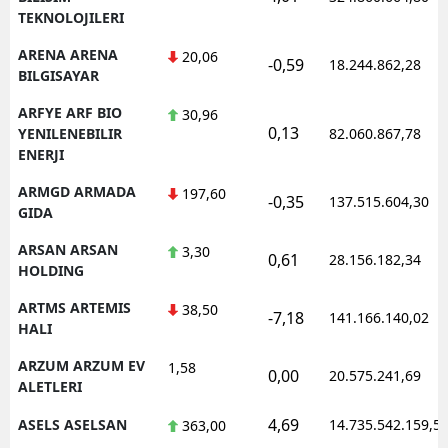
TEKNOLOJILERI
ARENA ARENA
20,06
-0,59
18.244.862,28
BILGISAYAR
ARFYE ARF BIO
30,96
0,13
YENILENEBILIR
82.060.867,78
ENERJI
ARMGD ARMADA
197,60
-0,35
137.515.604,30
GIDA
ARSAN ARSAN
3,30
0,61
28.156.182,34
HOLDING
ARTMS ARTEMIS
38,50
-7,18
141.166.140,02
HALI
ARZUM ARZUM EV
1,58
0,00
20.575.241,69
ALETLERI
4,69
ASELS ASELSAN
14.735.542.159,5
363,00