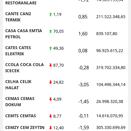
RESTORANLARI
CANTE CAN2
1,19
0,85
211.522.348,65
TERMIK
CASA CASA EMTIA
70,05
1,60
839.107,80
PETROL
CATES CATES
49,36
0,08
96.925.615,22
ELEKTRIK
CCOLA COCA COLA
87,70
-0,28
319.702.334,80
ICECEK
CELHA CELIK
24,82
-3,05
104.496.344,14
HALAT
CEMAS CEMAS
4,09
-1,45
26.998.320,38
DOKUM
-0,11
CEMTS CEMTAS
14.616.070,95
8,77
-1,59
CEMZY CEM ZEYTIN
305.330.699,69
12,40