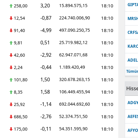
GIPT
3,20
15.894.575,15
18:10
258,00
-0,87
224.740.006,90
18:10
12,54
MRS
-4,99
497.090.250,75
18:10
91,40
CRFS
0,51
25.719.982,12
18:10
9,81
KARC
-2,92
62.947.071,68
18:10
42,60
ADEL
-0,44
1.189.420,49
18:10
2,24
Tümün
1,50
320.678.263,15
18:10
101,80
Hisse
1,58
106.449.455,94
18:10
8,35
ADGY
-1,14
692.044.692,60
18:10
25,92
-2,76
52.374.751,50
18:10
686,50
AEFE
-0,11
54.351.595,90
18:10
175,00
AFYO