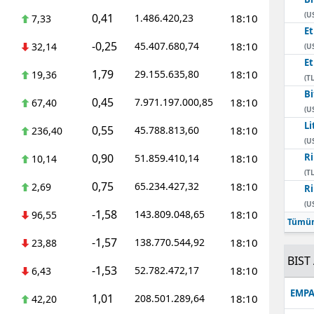
(U
0,41
1.486.420,23
18:10
7,33
E
-0,25
45.407.680,74
18:10
32,14
(U
E
1,79
29.155.635,80
18:10
19,36
(TL
Bi
0,45
7.971.197.000,85
18:10
67,40
(U
Li
0,55
45.788.813,60
18:10
236,40
(U
0,90
Ri
51.859.410,14
18:10
10,14
(TL
0,75
65.234.427,32
18:10
2,69
Ri
(U
-1,58
143.809.048,65
18:10
96,55
Tümün
-1,57
138.770.544,92
18:10
23,88
BIST 
-1,53
52.782.472,17
18:10
6,43
EMPA
1,01
208.501.289,64
18:10
42,20