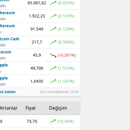
65.067,62
(0.055%)
SDT)
thereum
1.922,23
(0.105%)
SDT)
thereum
91.549
(0.129%)
)
tcoin Cash
217,7
(0.508%)
SDT)
tecoin
45,9
(-0.261%)
SDT)
pple
49,700
(1.553%)
)
pple
1,0435
(1.547%)
SDT)
ü Göster
Son Güncellenme: 18:43
Artanlar
Fiyat
Değişim
73,70
(10,00%)
E