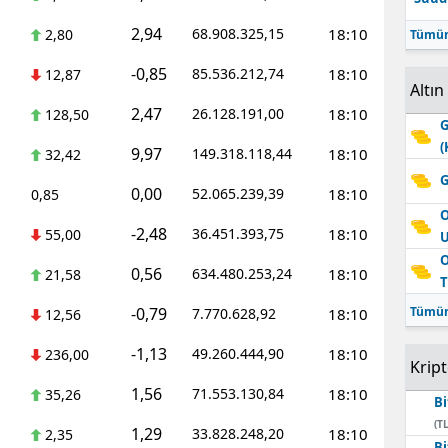
2,94
68.908.325,15
18:10
2,80
Tümün
-0,85
85.536.212,74
18:10
12,87
Altın
2,47
26.128.191,00
18:10
128,50
G
(
9,97
149.318.118,44
18:10
32,42
G
0,00
52.065.239,39
18:10
0,85
O
-2,48
36.451.393,75
18:10
55,00
O
0,56
634.480.253,24
18:10
21,58
T
-0,79
Tümün
7.770.628,92
18:10
12,56
-1,13
49.260.444,90
18:10
236,00
Krip
1,56
71.553.130,84
18:10
35,26
Bi
(TL
1,29
33.828.248,20
18:10
2,35
Bi