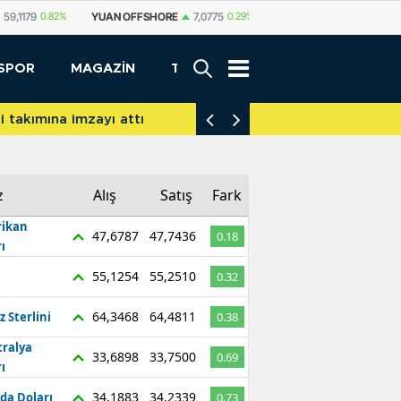
SHORE
7,0775
0.29%
YUAN
7,0812
0.29%
RUBLE
0,5825
0.65%
SPOR
MAGAZİN
TEKNOLOJİ
akımına imzayı attı
İniş takımları yere d
z
Alış
Satış
Fark
ikan
47,6787
47,7436
0.18
ı
55,1254
55,2510
0.32
64,3468
64,4811
z Sterlini
0.38
tralya
33,6898
33,7500
0.69
ı
34,1883
34,2339
da Doları
0.73