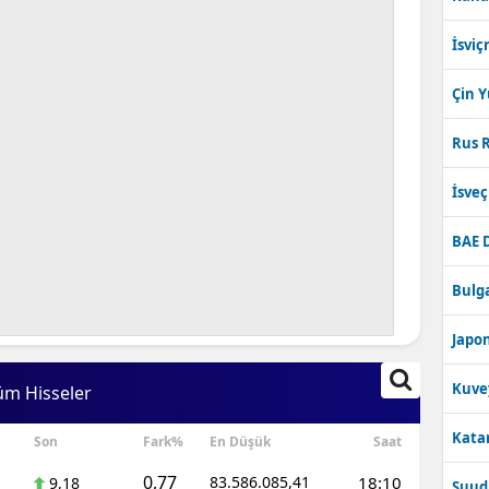
İsviç
Çin 
Rus R
İsve
BAE 
Bulga
Japon
Kuve
üm Hisseler
Katar
Son
Fark%
En Düşük
Saat
0,77
83.586.085,41
18:10
9,18
Suudi