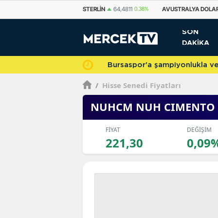
STERLIN
64,4811
0.38%
AVUSTRALYA DOLARI
33,7500
0.69%
KANA
SON
DAKİKA
Bursaspor'a şampiyonlukla veda 
/
Hisse Senedi Fiyatları
NUHCM NUH CIMENTO
FİYAT
DEĞİŞİM
221,30
0,09