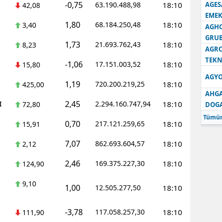
-0,75
63.190.488,98
18:10
AGES
42,08
EMEK
1,80
68.184.250,48
18:10
3,40
AGH
GRU
1,73
21.693.762,43
18:10
8,23
AGRO
TEKN
-1,06
17.151.003,52
18:10
15,80
AGYO
1,19
720.200.219,25
18:10
425,00
AHGA
2,45
I
2.294.160.747,94
18:10
72,80
DOG
Tümün
0,70
217.121.259,65
18:10
15,91
7,07
862.693.604,57
18:10
2,12
2,46
169.375.227,30
18:10
124,90
9,10
1,00
12.505.277,50
18:10
-3,78
117.058.257,30
18:10
111,90