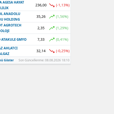
A AGESA HAYAT
236,00
(-1,13%)
LILIK
OL ANADOLU
35,26
(1,56%)
BU HOLDING
T AGROTECH
2,35
(1,29%)
OLOJI
7,33
(0,41%)
 ATAKULE GMYO
Z AHLATCI
32,14
(-0,25%)
ALGAZ
ü Göster
Son Güncellenme: 08.08.2026 18:10