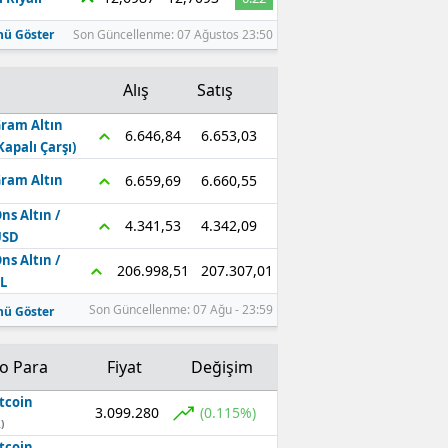
ü Göster
Son Güncellenme: 07 Ağustos 23:50
Alış
Satış
ram Altın
6.653,03
6.646,84
Kapalı Çarşı)
6.660,55
6.659,69
ram Altın
ns Altın /
4.342,09
4.341,53
USD
ns Altın /
207.307,01
206.998,51
L
Son Güncellenme: 07 Ağu - 23:59
ü Göster
to Para
Fiyat
Değişim
tcoin
3.099.280
(0.115%)
)
tcoin