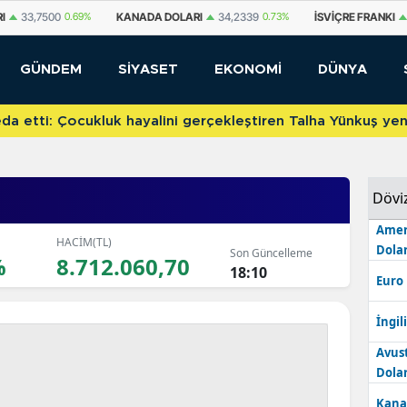
DA DOLARI
34,2339
0.73%
İSVIÇRE FRANKI
59,1179
0.82%
YUAN OFF
GÜNDEM
SİYASET
EKONOMİ
DÜNYA
etti: Çocukluk hayalini gerçekleştiren Talha Yünkuş yeni t
Dövi
Amer
HACİM(TL)
Dolar
Son Güncelleme
%
8.712.060,70
18:10
Euro
İngili
Avus
Dolar
Kana