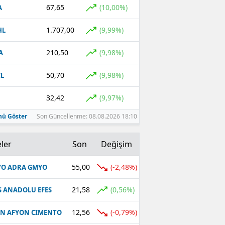
67,65
(10,00%)
A
1.707,00
(9,99%)
HL
210,50
(9,98%)
A
50,70
(9,98%)
L
32,42
(9,97%)
ü Göster
Son Güncellenme: 08.08.2026 18:10
ler
Son
Değişim
55,00
(-2,48%)
O ADRA GMYO
21,58
(0,56%)
S ANADOLU EFES
12,56
(-0,79%)
N AFYON CIMENTO