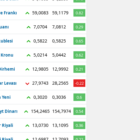
59,0083
59,1179
re Frankı
0.82
7,0704
7,0812
Yuanı
0.29
0,5822
0,5825
ublesi
0.65
5,0214
5,0442
ç Kronu
0.62
12,9805
12,9992
Dirhemi
0.21
27,9743
28,2565
r Levası
-0.22
0,3020
0,3036
 Yeni
0.6
154,2465
154,7974
yt Dinarı
0.54
13,0730
13,1095
 Riyali
0.36
12,6987
12,7093
 Riyali
0.22