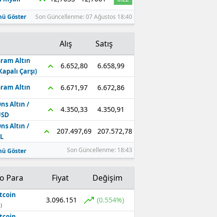
ü Göster
Son Güncellenme: 07 Ağustos 18:40
Alış
Satış
ram Altın
6.658,99
6.652,80
Kapalı Çarşı)
6.672,86
6.671,97
ram Altın
ns Altın /
4.350,91
4.350,33
USD
ns Altın /
207.572,78
207.497,69
L
Son Güncellenme: 18:43
ü Göster
to Para
Fiyat
Değişim
tcoin
3.096.151
(0.554%)
)
tcoin