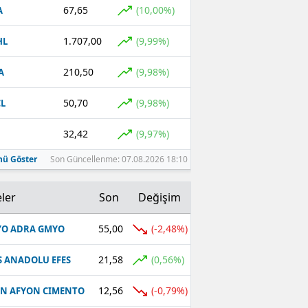
67,65
(10,00%)
A
1.707,00
(9,99%)
HL
210,50
(9,98%)
A
50,70
(9,98%)
L
32,42
(9,97%)
ü Göster
Son Güncellenme: 07.08.2026 18:10
ler
Son
Değişim
55,00
(-2,48%)
O ADRA GMYO
21,58
(0,56%)
S ANADOLU EFES
12,56
(-0,79%)
N AFYON CIMENTO