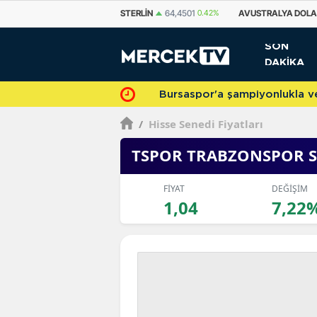
STERLIN
64,4501
0.42%
AVUSTRALYA DOLARI
33,7011
0.61%
KANAD
SON
DAKİKA
Bursaspor'a şampiyonlukla veda 
/
Hisse Senedi Fiyatları
TSPOR TRABZONSPOR S
FİYAT
DEĞİŞİM
1,04
7,22