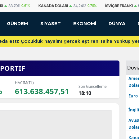
A DOLARI
34,2412
0.79%
İSVIÇRE FRANKI
59,0960
0.85%
YUAN OFF
GÜNDEM
SİYASET
EKONOMİ
DÜNYA
etti: Çocukluk hayalini gerçekleştiren Talha Yünkuş yeni t
PORTIF
Dövi
Amer
HACİM(TL)
Dolar
Son Güncelleme
%
613.638.457,51
18:10
Euro
İngili
Avus
Dolar
Kana