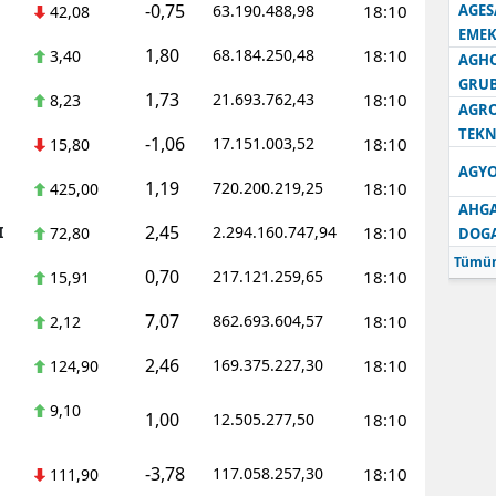
-0,75
63.190.488,98
18:10
AGES
42,08
EMEK
1,80
68.184.250,48
18:10
3,40
AGH
GRU
1,73
21.693.762,43
18:10
8,23
AGRO
TEKN
-1,06
17.151.003,52
18:10
15,80
AGYO
1,19
720.200.219,25
18:10
425,00
AHGA
2,45
I
2.294.160.747,94
18:10
72,80
DOG
Tümün
0,70
217.121.259,65
18:10
15,91
7,07
862.693.604,57
18:10
2,12
2,46
169.375.227,30
18:10
124,90
9,10
1,00
12.505.277,50
18:10
-3,78
117.058.257,30
18:10
111,90