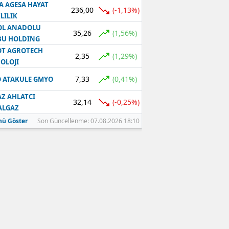
A AGESA HAYAT
236,00
(-1,13%)
LILIK
OL ANADOLU
35,26
(1,56%)
BU HOLDING
T AGROTECH
2,35
(1,29%)
OLOJI
7,33
(0,41%)
 ATAKULE GMYO
Z AHLATCI
32,14
(-0,25%)
ALGAZ
ü Göster
Son Güncellenme: 07.08.2026 18:10