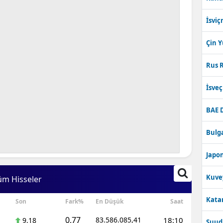
İsviç
Çin 
Rus R
İsve
BAE 
Bulga
Japon
Kuve
üm Hisseler
Katar
Son
Fark%
En Düşük
Saat
0,77
83.586.085,41
18:10
9,18
Suudi