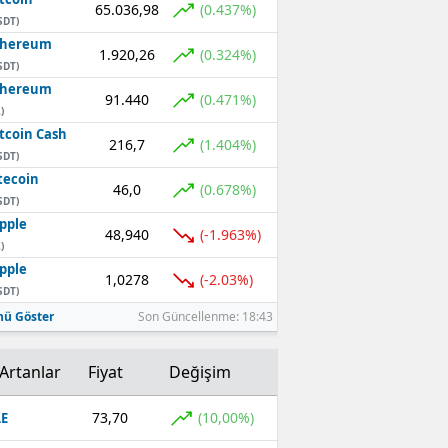
65.036,98
(0.437%)
SDT)
thereum
1.920,26
(0.324%)
SDT)
thereum
91.440
(0.471%)
)
tcoin Cash
216,7
(1.404%)
SDT)
tecoin
46,0
(0.678%)
SDT)
pple
48,940
(-1.963%)
)
pple
1,0278
(-2.03%)
SDT)
ü Göster
Son Güncellenme: 18:43
Artanlar
Fiyat
Değişim
73,70
(10,00%)
E