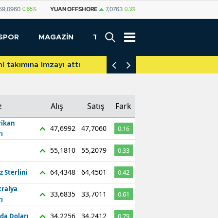
SHORE
7,0763
0.3%
YUAN
7,0756
0.27%
RUBLE
0,5856
1.07%
İ
SPOR
MAGAZİN
TEKNOLOJİ
akımına imzayı attı
İniş takımları yere d
z
Alış
Satış
Fark
ikan
47,6992
47,7060
0.16
ı
55,1810
55,2079
0.33
64,4348
64,4501
z Sterlini
0.42
tralya
33,6835
33,7011
0.61
ı
34,2256
34,2412
da Doları
0.79