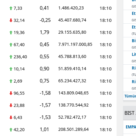
(U
0,41
1.486.420,23
18:10
7,33
E
-0,25
45.407.680,74
18:10
32,14
(U
E
1,79
29.155.635,80
18:10
19,36
(TL
Bi
0,45
7.971.197.000,85
18:10
67,40
(U
Li
0,55
45.788.813,60
18:10
236,40
(U
0,90
Ri
51.859.410,14
18:10
10,14
(TL
0,75
65.234.427,32
18:10
2,69
Ri
(U
-1,58
143.809.048,65
18:10
96,55
Tümün
-1,57
138.770.544,92
18:10
23,88
BIST 
-1,53
52.782.472,17
18:10
6,43
EMPA
1,01
208.501.289,64
18:10
42,20