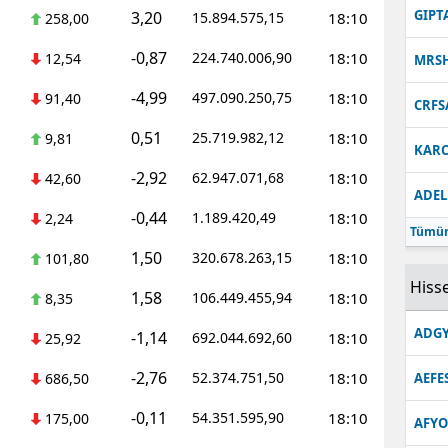
GIPT
3,20
15.894.575,15
18:10
258,00
-0,87
224.740.006,90
18:10
12,54
MRS
-4,99
497.090.250,75
18:10
91,40
CRFS
0,51
25.719.982,12
18:10
9,81
KARC
-2,92
62.947.071,68
18:10
42,60
ADEL
-0,44
1.189.420,49
18:10
2,24
Tümün
1,50
320.678.263,15
18:10
101,80
Hisse
1,58
106.449.455,94
18:10
8,35
ADGY
-1,14
692.044.692,60
18:10
25,92
-2,76
52.374.751,50
18:10
686,50
AEFE
-0,11
54.351.595,90
18:10
175,00
AFYO