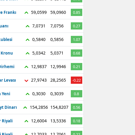
59,0599
59,0960
re Frankı
0.85
7,0731
7,0756
Yuanı
0.27
0,5840
0,5856
ublesi
1.07
5,0342
5,0371
ç Kronu
0.68
12,9837
12,9946
Dirhemi
0.21
27,9743
28,2565
r Levası
-0.22
0,3030
0,3039
 Yeni
0.8
154,2856
154,8207
yt Dinarı
0.56
12,6004
13,5336
 Riyali
0.18
12,7033
12,7061
 Riyali
0.22