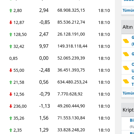
2,94
68.908.325,15
18:10
2,80
Tümün
-0,85
85.536.212,74
18:10
12,87
Altın
2,47
26.128.191,00
18:10
128,50
G
(
9,97
149.318.118,44
18:10
32,42
G
0,00
52.065.239,39
18:10
0,85
O
-2,48
36.451.393,75
18:10
55,00
O
0,56
634.480.253,24
18:10
21,58
T
-0,79
Tümün
7.770.628,92
18:10
12,56
-1,13
49.260.444,90
18:10
236,00
Krip
1,56
71.553.130,84
18:10
35,26
Bi
(TL
1,29
33.828.248,20
18:10
2,35
Bi