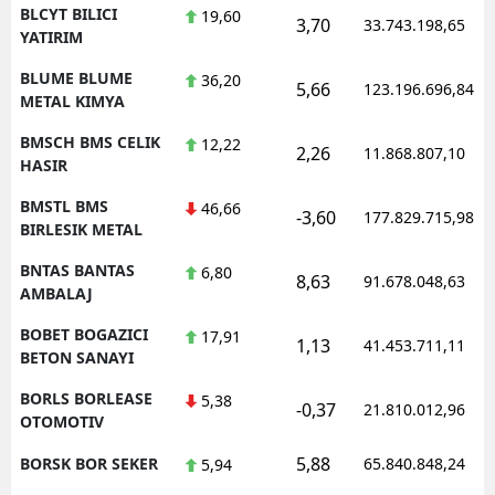
BLCYT BILICI
19,60
3,70
33.743.198,65
YATIRIM
BLUME BLUME
36,20
5,66
123.196.696,84
METAL KIMYA
BMSCH BMS CELIK
12,22
2,26
11.868.807,10
HASIR
BMSTL BMS
46,66
-3,60
177.829.715,98
BIRLESIK METAL
BNTAS BANTAS
6,80
8,63
91.678.048,63
AMBALAJ
BOBET BOGAZICI
17,91
1,13
41.453.711,11
BETON SANAYI
BORLS BORLEASE
5,38
-0,37
21.810.012,96
OTOMOTIV
5,88
BORSK BOR SEKER
65.840.848,24
5,94