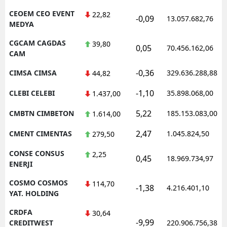
CEOEM CEO EVENT
22,82
-0,09
13.057.682,76
MEDYA
CGCAM CAGDAS
39,80
0,05
70.456.162,06
CAM
-0,36
CIMSA CIMSA
329.636.288,88
44,82
-1,10
CLEBI CELEBI
35.898.068,00
1.437,00
5,22
CMBTN CIMBETON
185.153.083,00
1.614,00
2,47
CMENT CIMENTAS
1.045.824,50
279,50
CONSE CONSUS
2,25
0,45
18.969.734,97
ENERJI
COSMO COSMOS
114,70
-1,38
4.216.401,10
YAT. HOLDING
CRDFA
30,64
-9,99
CREDITWEST
220.906.756,38