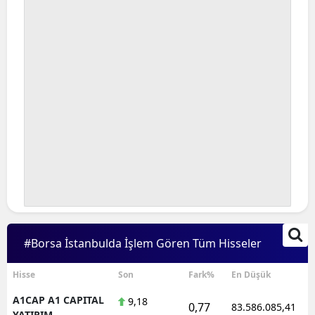
#Borsa İstanbulda İşlem Gören Tüm Hisseler
Hisse
Son
Fark%
En Düşük
A1CAP A1 CAPITAL
9,18
0,77
83.586.085,41
YATIRIM