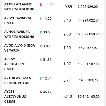
ATSYH ATLANTIS
111,00
-0,89
2.295.929,00
YATIRIM HOLDING
AVGYO AVRASYA
14,50
2,40
44.994.022,34
GMYO
AVHOL AVRUPA
39,68
2,69
69.627.858,26
YATIRIM HOLDING
AVOD A.V.O.D GIDA
3,83
1,59
9.570.527,97
VE TARIM
AVPGY
51,80
1,07
AVRUPAKENT
10.331.507,80
GMYO
AVTUR AVRASYA
12,74
0,71
7.463.383,75
PETROL VE TUR.
AYCES
453,75
-2,10
ALTINYUNUS
30.146.105,50
CESME