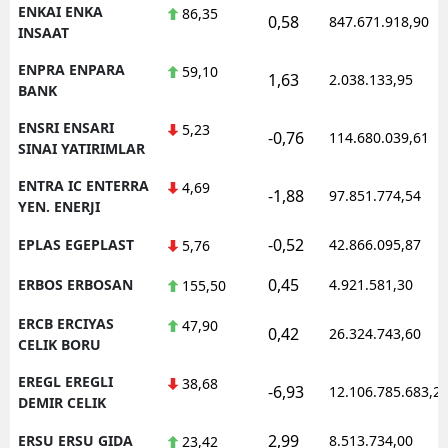
ENKAI ENKA
86,35
0,58
847.671.918,90
INSAAT
ENPRA ENPARA
59,10
1,63
2.038.133,95
BANK
ENSRI ENSARI
5,23
-0,76
114.680.039,61
SINAI YATIRIMLAR
ENTRA IC ENTERRA
4,69
-1,88
97.851.774,54
YEN. ENERJI
-0,52
EPLAS EGEPLAST
42.866.095,87
5,76
0,45
ERBOS ERBOSAN
4.921.581,30
155,50
ERCB ERCIYAS
47,90
0,42
26.324.743,60
CELIK BORU
EREGL EREGLI
38,68
-6,93
12.106.785.683,2
DEMIR CELIK
2,99
ERSU ERSU GIDA
8.513.734,00
23,42