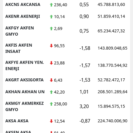
0,55
AKCNS AKCANSA
45.788.813,60
236,40
0,90
AKENR AKENERJI
51.859.410,14
10,14
AKFGY AKFEN
2,69
0,75
65.234.427,32
GMYO
AKFIS AKFEN
96,55
-1,58
143.809.048,65
INSAAT
AKFYE AKFEN YEN.
23,88
-1,57
138.770.544,92
ENERJI
-1,53
AKGRT AKSIGORTA
52.782.472,17
6,43
1,01
AKHAN AKHAN UN
208.501.289,64
42,20
AKMGY AKMERKEZ
258,00
3,20
15.894.575,15
GMYO
-0,87
AKSA AKSA
224.740.006,90
12,54
AKSEN AKSA
91,40