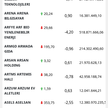
TEKNOLOJILERI
ARENA ARENA
20,24
0,90
16.381.449,10
BILGISAYAR
ARFYE ARF BIO
29,66
-4,20
YENILENEBILIR
518.871.666,06
ENERJI
ARMGD ARMADA
195,70
-0,96
214.302.490,60
GIDA
ARSAN ARSAN
3,32
0,61
21.970.628,13
HOLDING
ARTMS ARTEMIS
38,20
-0,78
42.958.188,74
HALI
ARZUM ARZUM EV
1,59
0,63
12.041.644,21
ALETLERI
-2,55
ASELS ASELSAN
12.380.970.235,5
353,75