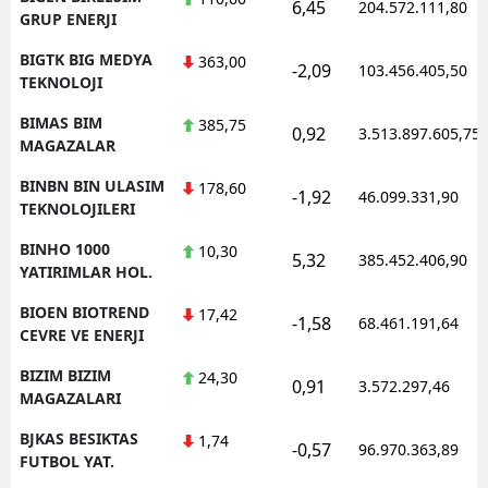
6,45
204.572.111,80
GRUP ENERJI
BIGTK BIG MEDYA
363,00
-2,09
103.456.405,50
TEKNOLOJI
BIMAS BIM
385,75
0,92
3.513.897.605,75
MAGAZALAR
BINBN BIN ULASIM
178,60
-1,92
46.099.331,90
TEKNOLOJILERI
BINHO 1000
10,30
5,32
385.452.406,90
YATIRIMLAR HOL.
BIOEN BIOTREND
17,42
-1,58
68.461.191,64
CEVRE VE ENERJI
BIZIM BIZIM
24,30
0,91
3.572.297,46
MAGAZALARI
BJKAS BESIKTAS
1,74
-0,57
96.970.363,89
FUTBOL YAT.