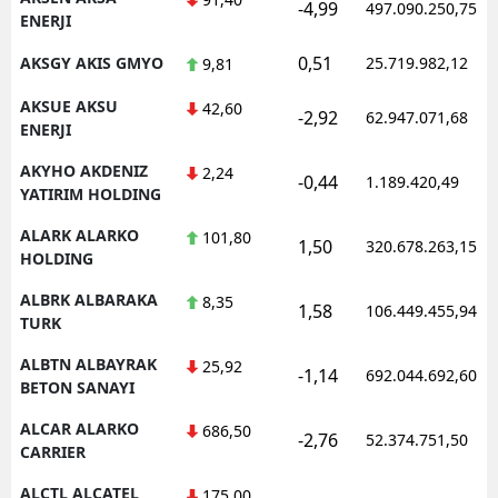
-4,99
497.090.250,75
ENERJI
0,51
AKSGY AKIS GMYO
25.719.982,12
9,81
AKSUE AKSU
42,60
-2,92
62.947.071,68
ENERJI
AKYHO AKDENIZ
2,24
-0,44
1.189.420,49
YATIRIM HOLDING
ALARK ALARKO
101,80
1,50
320.678.263,15
HOLDING
ALBRK ALBARAKA
8,35
1,58
106.449.455,94
TURK
ALBTN ALBAYRAK
25,92
-1,14
692.044.692,60
BETON SANAYI
ALCAR ALARKO
686,50
-2,76
52.374.751,50
CARRIER
ALCTL ALCATEL
175,00