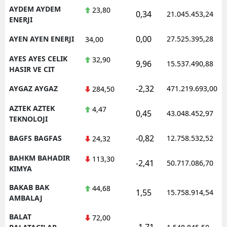
AYDEM AYDEM
23,80
0,34
21.045.453,24
ENERJI
0,00
AYEN AYEN ENERJI
27.525.395,28
34,00
AYES AYES CELIK
32,90
9,96
15.537.490,88
HASIR VE CIT
-2,32
AYGAZ AYGAZ
471.219.693,00
284,50
AZTEK AZTEK
4,47
0,45
43.048.452,97
TEKNOLOJI
-0,82
BAGFS BAGFAS
12.758.532,52
24,32
BAHKM BAHADIR
113,30
-2,41
50.717.086,70
KIMYA
BAKAB BAK
44,68
1,55
15.758.914,54
AMBALAJ
BALAT
72,00
-1,71