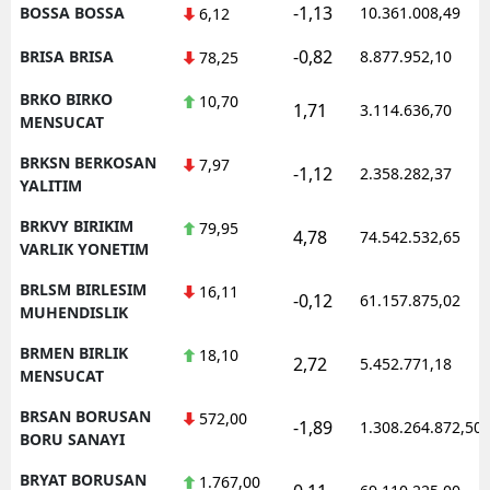
-1,13
BOSSA BOSSA
10.361.008,49
6,12
-0,82
BRISA BRISA
8.877.952,10
78,25
BRKO BIRKO
10,70
1,71
3.114.636,70
MENSUCAT
BRKSN BERKOSAN
7,97
-1,12
2.358.282,37
YALITIM
BRKVY BIRIKIM
79,95
4,78
74.542.532,65
VARLIK YONETIM
BRLSM BIRLESIM
16,11
-0,12
61.157.875,02
MUHENDISLIK
BRMEN BIRLIK
18,10
2,72
5.452.771,18
MENSUCAT
BRSAN BORUSAN
572,00
-1,89
1.308.264.872,50
BORU SANAYI
BRYAT BORUSAN
1.767,00