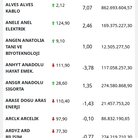
ALVES ALVES
2,12
7,07
862.693.604,57
KABLO
ANELE ANEL
124,90
2,46
169.375.227,30
ELEKTRIK
ANGEN ANATOLIA
9,10
1,00
TANI VE
12.505.277,50
BIYOTEKNOLOJI
ANHYT ANADOLU
111,90
-3,78
117.058.257,30
HAYAT EMEK.
ANSGR ANADOLU
28,60
1,35
274.580.868,90
SIGORTA
ARASE DOGU ARAS
110,40
-1,43
21.457.753,20
ENERJI
-0,10
ARCLK ARCELIK
86.832.190,65
97,90
ARDYZ ARD
77,30
-0,77
BILISIM
274.219.710,30