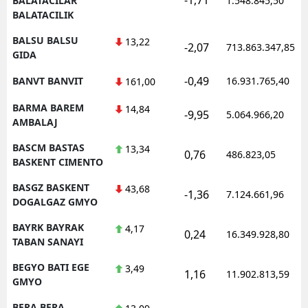
BALATACILAR
1.548.845,50
BALATACILIK
BALSU BALSU
13,22
-2,07
713.863.347,85
GIDA
-0,49
BANVT BANVIT
16.931.765,40
161,00
BARMA BAREM
14,84
-9,95
5.064.966,20
AMBALAJ
BASCM BASTAS
13,34
0,76
486.823,05
BASKENT CIMENTO
BASGZ BASKENT
43,68
-1,36
7.124.661,96
DOGALGAZ GMYO
BAYRK BAYRAK
4,17
0,24
16.349.928,80
TABAN SANAYI
BEGYO BATI EGE
3,49
1,16
11.902.813,59
GMYO
BERA BERA