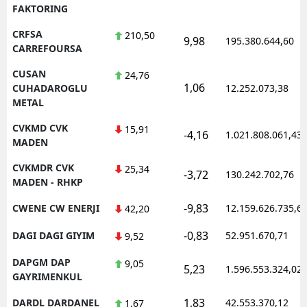
FAKTORING
CRFSA
210,50
9,98
195.380.644,60
CARREFOURSA
CUSAN
24,76
1,06
CUHADAROGLU
12.252.073,38
METAL
CVKMD CVK
15,91
-4,16
1.021.808.061,43
MADEN
CVKMDR CVK
25,34
-3,72
130.242.702,76
MADEN - RHKP
-9,83
CWENE CW ENERJI
12.159.626.735,6
42,20
-0,83
DAGI DAGI GIYIM
52.951.670,71
9,52
DAPGM DAP
9,05
5,23
1.596.553.324,02
GAYRIMENKUL
1,83
DARDL DARDANEL
42.553.370,12
1,67