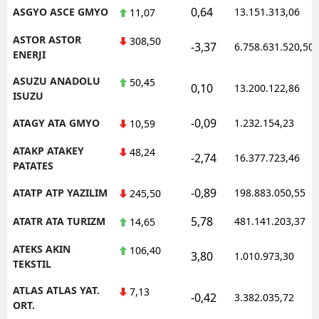
0,64
ASGYO ASCE GMYO
13.151.313,06
11,07
ASTOR ASTOR
308,50
-3,37
6.758.631.520,50
ENERJI
ASUZU ANADOLU
50,45
0,10
13.200.122,86
ISUZU
-0,09
ATAGY ATA GMYO
1.232.154,23
10,59
ATAKP ATAKEY
48,24
-2,74
16.377.723,46
PATATES
-0,89
ATATP ATP YAZILIM
198.883.050,55
245,50
5,78
ATATR ATA TURIZM
481.141.203,37
14,65
ATEKS AKIN
106,40
3,80
1.010.973,30
TEKSTIL
ATLAS ATLAS YAT.
7,13
-0,42
3.382.035,72
ORT.