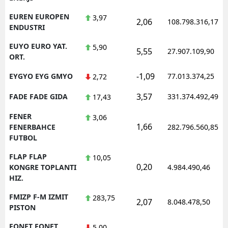
EUREN EUROPEN
3,97
2,06
108.798.316,17
ENDUSTRI
EUYO EURO YAT.
5,90
5,55
27.907.109,90
ORT.
-1,09
EYGYO EYG GMYO
77.013.374,25
2,72
3,57
FADE FADE GIDA
331.374.492,49
17,43
FENER
3,06
1,66
FENERBAHCE
282.796.560,85
FUTBOL
FLAP FLAP
10,05
0,20
KONGRE TOPLANTI
4.984.490,46
HIZ.
FMIZP F-M IZMIT
283,75
2,07
8.048.478,50
PISTON
FONET FONET
5,00