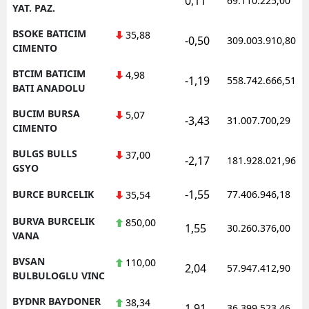
0,11
69.110.225,00
YAT. PAZ.
BSOKE BATICIM
35,88
-0,50
309.003.910,80
CIMENTO
BTCIM BATICIM
4,98
-1,19
558.742.666,51
BATI ANADOLU
BUCIM BURSA
5,07
-3,43
31.007.700,29
CIMENTO
BULGS BULLS
37,00
-2,17
181.928.021,96
GSYO
-1,55
BURCE BURCELIK
77.406.946,18
35,54
BURVA BURCELIK
850,00
1,55
30.260.376,00
VANA
BVSAN
110,00
2,04
57.947.412,90
BULBULOGLU VINC
BYDNR BAYDONER
38,34
1,91
36.399.523,46