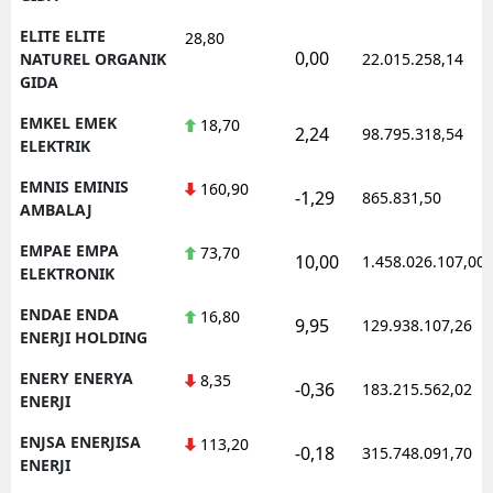
ELITE ELITE
28,80
0,00
NATUREL ORGANIK
22.015.258,14
GIDA
EMKEL EMEK
18,70
2,24
98.795.318,54
ELEKTRIK
EMNIS EMINIS
160,90
-1,29
865.831,50
AMBALAJ
EMPAE EMPA
73,70
10,00
1.458.026.107,00
ELEKTRONIK
ENDAE ENDA
16,80
9,95
129.938.107,26
ENERJI HOLDING
ENERY ENERYA
8,35
-0,36
183.215.562,02
ENERJI
ENJSA ENERJISA
113,20
-0,18
315.748.091,70
ENERJI