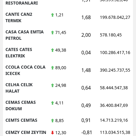
RESTORANLARI
CANTE CAN2
1,21
1,68
199.678.042,27
TERMIK
CASA CASA EMTIA
71,45
2,00
578.180,45
PETROL
CATES CATES
49,38
0,04
100.286.417,16
ELEKTRIK
CCOLA COCA COLA
89,00
1,48
390.245.737,55
ICECEK
CELHA CELIK
24,98
0,64
58.444.547,38
HALAT
CEMAS CEMAS
4,11
0,49
36.400.847,69
DOKUM
0,91
CEMTS CEMTAS
14.713.219,16
8,85
-0,81
CEMZY CEM ZEYTIN
113.034.515,38
12,30