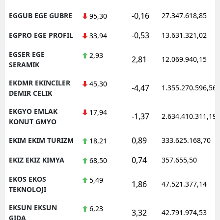
-0,16
EGGUB EGE GUBRE
27.347.618,85
95,30
-0,53
EGPRO EGE PROFIL
13.631.321,02
33,94
EGSER EGE
2,93
2,81
12.069.940,15
SERAMIK
EKDMR EKINCILER
45,30
-4,47
1.355.270.596,56
DEMIR CELIK
EKGYO EMLAK
17,94
-1,37
2.634.410.311,19
KONUT GMYO
0,89
EKIM EKIM TURIZM
333.625.168,70
18,21
0,74
EKIZ EKIZ KIMYA
357.655,50
68,50
EKOS EKOS
5,49
1,86
47.521.377,14
TEKNOLOJI
EKSUN EKSUN
6,23
3,32
42.791.974,53
GIDA