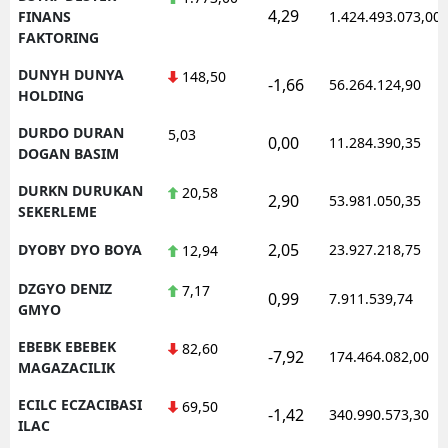
4,29
FINANS
1.424.493.073,00
FAKTORING
DUNYH DUNYA
148,50
-1,66
56.264.124,90
HOLDING
DURDO DURAN
5,03
0,00
11.284.390,35
DOGAN BASIM
DURKN DURUKAN
20,58
2,90
53.981.050,35
SEKERLEME
2,05
DYOBY DYO BOYA
23.927.218,75
12,94
DZGYO DENIZ
7,17
0,99
7.911.539,74
GMYO
EBEBK EBEBEK
82,60
-7,92
174.464.082,00
MAGAZACILIK
ECILC ECZACIBASI
69,50
-1,42
340.990.573,30
ILAC