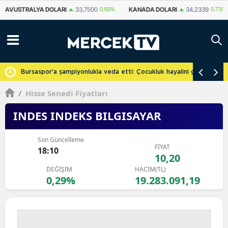
KANADA DOLARI
34,2339
0.73%
İSVIÇRE FRANKI
59,1179
0.82%
YU
cretsiz
Bursaspor'a şampiyonlukla veda etti: Çocukluk hayalini gerçekleşti
/
Hisse Senedi Fiyatları
INDES INDEKS BILGISAYAR
Son Güncelleme
FİYAT
18:10
10,20
DEĞİŞİM
HACİM(TL)
0,29%
19.283.091,19