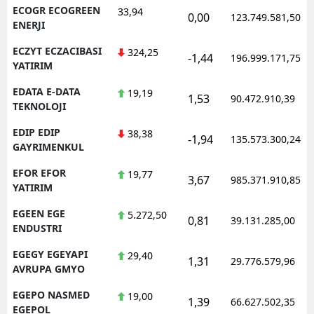
ECOGR ECOGREEN
33,94
0,00
123.749.581,50
ENERJI
ECZYT ECZACIBASI
324,25
-1,44
196.999.171,75
YATIRIM
EDATA E-DATA
19,19
1,53
90.472.910,39
TEKNOLOJI
EDIP EDIP
38,38
-1,94
135.573.300,24
GAYRIMENKUL
EFOR EFOR
19,77
3,67
985.371.910,85
YATIRIM
EGEEN EGE
5.272,50
0,81
39.131.285,00
ENDUSTRI
EGEGY EGEYAPI
29,40
1,31
29.776.579,96
AVRUPA GMYO
EGEPO NASMED
19,00
1,39
66.627.502,35
EGEPOL