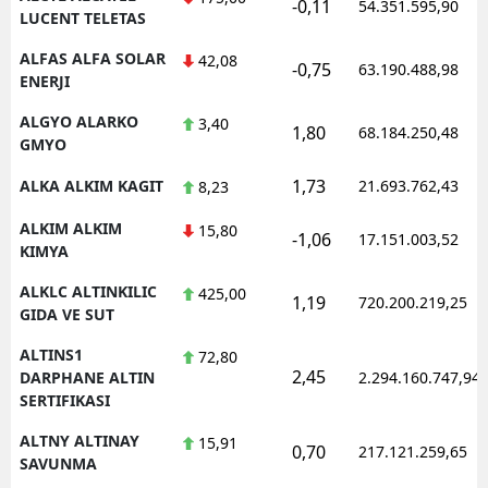
-0,11
54.351.595,90
LUCENT TELETAS
ALFAS ALFA SOLAR
42,08
-0,75
63.190.488,98
ENERJI
ALGYO ALARKO
3,40
1,80
68.184.250,48
GMYO
1,73
ALKA ALKIM KAGIT
21.693.762,43
8,23
ALKIM ALKIM
15,80
-1,06
17.151.003,52
KIMYA
ALKLC ALTINKILIC
425,00
1,19
720.200.219,25
GIDA VE SUT
ALTINS1
72,80
2,45
DARPHANE ALTIN
2.294.160.747,94
SERTIFIKASI
ALTNY ALTINAY
15,91
0,70
217.121.259,65
SAVUNMA