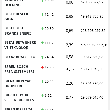
13,09
0,08
52.186.577,97
HOLDING
BESLR BESLER
12,42
0,98
19.918.755,95
GIDA
BESTE BEST
29,30
0,69
228.598.259,82
BRANDS ENERJI
BETAE BETA ENERJI
111,20
2,39
5.699.080.996,10
VE TEKNOLOJI
0,58
BEYAZ BEYAZ FILO
10.817.880,08
24,34
BFREN BOSCH
125,80
-0,32
16.170.946,30
FREN SISTEMLERI
BIENY BIEN YAPI
20,44
2,20
22.201.248,88
URUNLERI
BIGCH BUYUK
6,52
0,77
29.579.015,40
SEFLER BIGCHEFS
BIGEN BIRLESIM
110,60