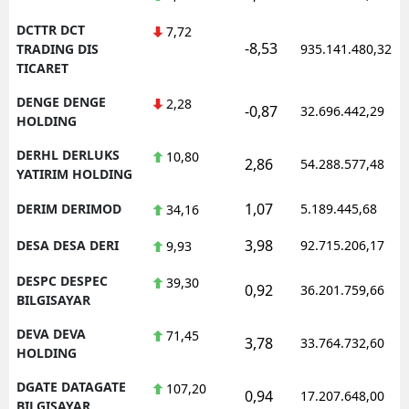
DCTTR DCT
7,72
-8,53
TRADING DIS
935.141.480,32
TICARET
DENGE DENGE
2,28
-0,87
32.696.442,29
HOLDING
DERHL DERLUKS
10,80
2,86
54.288.577,48
YATIRIM HOLDING
1,07
DERIM DERIMOD
5.189.445,68
34,16
3,98
DESA DESA DERI
92.715.206,17
9,93
DESPC DESPEC
39,30
0,92
36.201.759,66
BILGISAYAR
DEVA DEVA
71,45
3,78
33.764.732,60
HOLDING
DGATE DATAGATE
107,20
0,94
17.207.648,00
BILGISAYAR