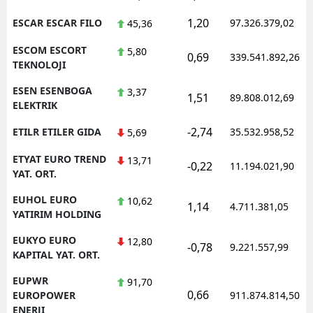
1,20
ESCAR ESCAR FILO
97.326.379,02
45,36
ESCOM ESCORT
5,80
0,69
339.541.892,26
TEKNOLOJI
ESEN ESENBOGA
3,37
1,51
89.808.012,69
ELEKTRIK
-2,74
ETILR ETILER GIDA
35.532.958,52
5,69
ETYAT EURO TREND
13,71
-0,22
11.194.021,90
YAT. ORT.
EUHOL EURO
10,62
1,14
4.711.381,05
YATIRIM HOLDING
EUKYO EURO
12,80
-0,78
9.221.557,99
KAPITAL YAT. ORT.
EUPWR
91,70
0,66
EUROPOWER
911.874.814,50
ENERJI