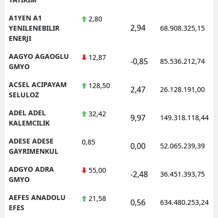
A1YEN A1
2,80
2,94
YENILENEBILIR
68.908.325,15
ENERJI
AAGYO AGAOGLU
12,87
-0,85
85.536.212,74
GMYO
ACSEL ACIPAYAM
128,50
2,47
26.128.191,00
SELULOZ
ADEL ADEL
32,42
9,97
149.318.118,44
KALEMCILIK
ADESE ADESE
0,85
0,00
52.065.239,39
GAYRIMENKUL
ADGYO ADRA
55,00
-2,48
36.451.393,75
GMYO
AEFES ANADOLU
21,58
0,56
634.480.253,24
EFES