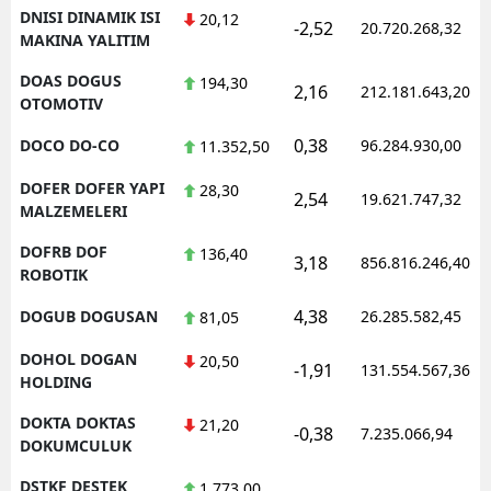
DNISI DINAMIK ISI
20,12
-2,52
20.720.268,32
MAKINA YALITIM
DOAS DOGUS
194,30
2,16
212.181.643,20
OTOMOTIV
0,38
DOCO DO-CO
96.284.930,00
11.352,50
DOFER DOFER YAPI
28,30
2,54
19.621.747,32
MALZEMELERI
DOFRB DOF
136,40
3,18
856.816.246,40
ROBOTIK
4,38
DOGUB DOGUSAN
26.285.582,45
81,05
DOHOL DOGAN
20,50
-1,91
131.554.567,36
HOLDING
DOKTA DOKTAS
21,20
-0,38
7.235.066,94
DOKUMCULUK
DSTKF DESTEK
1.773,00