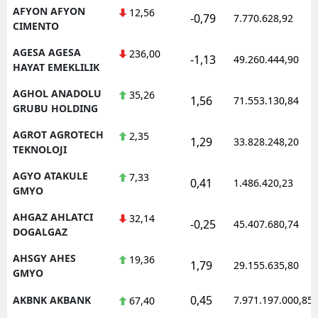
AFYON AFYON
12,56
-0,79
7.770.628,92
CIMENTO
AGESA AGESA
236,00
-1,13
49.260.444,90
HAYAT EMEKLILIK
AGHOL ANADOLU
35,26
1,56
71.553.130,84
GRUBU HOLDING
AGROT AGROTECH
2,35
1,29
33.828.248,20
TEKNOLOJI
AGYO ATAKULE
7,33
0,41
1.486.420,23
GMYO
AHGAZ AHLATCI
32,14
-0,25
45.407.680,74
DOGALGAZ
AHSGY AHES
19,36
1,79
29.155.635,80
GMYO
0,45
AKBNK AKBANK
7.971.197.000,85
67,40