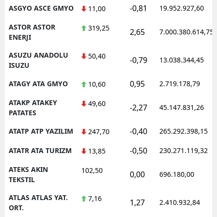
-0,81
ASGYO ASCE GMYO
19.952.927,60
11,00
ASTOR ASTOR
319,25
2,65
7.000.380.614,75
ENERJI
ASUZU ANADOLU
50,40
-0,79
13.038.344,45
ISUZU
0,95
ATAGY ATA GMYO
2.719.178,79
10,60
ATAKP ATAKEY
49,60
-2,27
45.147.831,26
PATATES
-0,40
ATATP ATP YAZILIM
265.292.398,15
247,70
-0,50
ATATR ATA TURIZM
230.271.119,32
13,85
ATEKS AKIN
102,50
0,00
696.180,00
TEKSTIL
ATLAS ATLAS YAT.
7,16
1,27
2.410.932,84
ORT.