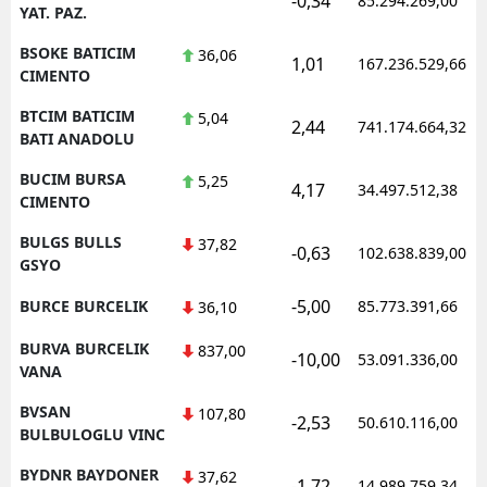
-0,34
85.294.269,00
YAT. PAZ.
BSOKE BATICIM
36,06
1,01
167.236.529,66
CIMENTO
BTCIM BATICIM
5,04
2,44
741.174.664,32
BATI ANADOLU
BUCIM BURSA
5,25
4,17
34.497.512,38
CIMENTO
BULGS BULLS
37,82
-0,63
102.638.839,00
GSYO
-5,00
BURCE BURCELIK
85.773.391,66
36,10
BURVA BURCELIK
837,00
-10,00
53.091.336,00
VANA
BVSAN
107,80
-2,53
50.610.116,00
BULBULOGLU VINC
BYDNR BAYDONER
37,62
-1,72
14.989.759,34