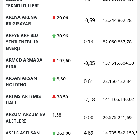
TEKNOLOJILERI
ARENA ARENA
20,06
-0,59
18.244.862,28
BILGISAYAR
ARFYE ARF BIO
30,96
0,13
YENILENEBILIR
82.060.867,78
ENERJI
ARMGD ARMADA
197,60
-0,35
137.515.604,30
GIDA
ARSAN ARSAN
3,30
0,61
28.156.182,34
HOLDING
ARTMS ARTEMIS
38,50
-7,18
141.166.140,02
HALI
ARZUM ARZUM EV
1,58
0,00
20.575.241,69
ALETLERI
4,69
ASELS ASELSAN
14.735.542.159,5
363,00