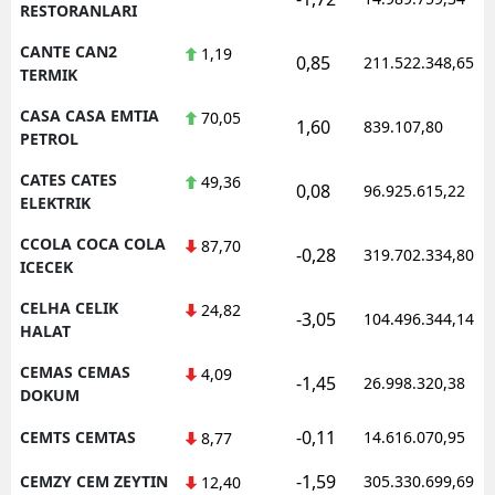
RESTORANLARI
CANTE CAN2
1,19
0,85
211.522.348,65
TERMIK
CASA CASA EMTIA
70,05
1,60
839.107,80
PETROL
CATES CATES
49,36
0,08
96.925.615,22
ELEKTRIK
CCOLA COCA COLA
87,70
-0,28
319.702.334,80
ICECEK
CELHA CELIK
24,82
-3,05
104.496.344,14
HALAT
CEMAS CEMAS
4,09
-1,45
26.998.320,38
DOKUM
-0,11
CEMTS CEMTAS
14.616.070,95
8,77
-1,59
CEMZY CEM ZEYTIN
305.330.699,69
12,40