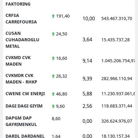
FAKTORING
CRFSA
191,40
10,00
543.467.310,70
CARREFOURSA
CUSAN
24,50
3,64
CUHADAROGLU
15.435.737,28
METAL
CVKMD CVK
16,60
9,14
1.045.206.754,97
MADEN
CVKMDR CVK
26,32
9,39
282.966.110,94
MADEN - RHKP
5,88
CWENE CW ENERJI
11.230.937.061,6
46,80
2,56
DAGI DAGI GIYIM
118.683.371,44
9,60
DAPGM DAP
8,60
0,00
326.624.976,07
GAYRIMENKUL
0,00
DARDL DARDANEL
18.130.157,34
1,64