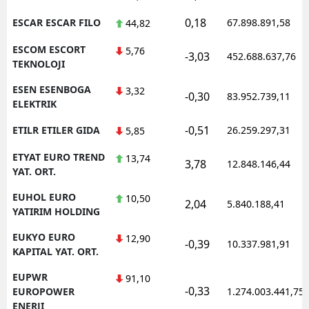
0,18
ESCAR ESCAR FILO
67.898.891,58
44,82
ESCOM ESCORT
5,76
-3,03
452.688.637,76
TEKNOLOJI
ESEN ESENBOGA
3,32
-0,30
83.952.739,11
ELEKTRIK
-0,51
ETILR ETILER GIDA
26.259.297,31
5,85
ETYAT EURO TREND
13,74
3,78
12.848.146,44
YAT. ORT.
EUHOL EURO
10,50
2,04
5.840.188,41
YATIRIM HOLDING
EUKYO EURO
12,90
-0,39
10.337.981,91
KAPITAL YAT. ORT.
EUPWR
91,10
-0,33
EUROPOWER
1.274.003.441,75
ENERJI