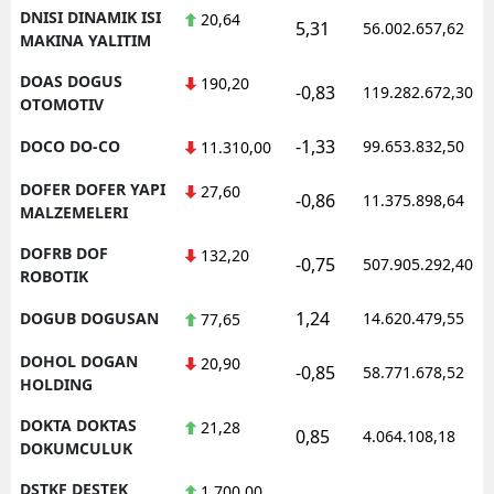
DNISI DINAMIK ISI
20,64
5,31
56.002.657,62
MAKINA YALITIM
DOAS DOGUS
190,20
-0,83
119.282.672,30
OTOMOTIV
-1,33
DOCO DO-CO
99.653.832,50
11.310,00
DOFER DOFER YAPI
27,60
-0,86
11.375.898,64
MALZEMELERI
DOFRB DOF
132,20
-0,75
507.905.292,40
ROBOTIK
1,24
DOGUB DOGUSAN
14.620.479,55
77,65
DOHOL DOGAN
20,90
-0,85
58.771.678,52
HOLDING
DOKTA DOKTAS
21,28
0,85
4.064.108,18
DOKUMCULUK
DSTKF DESTEK
1.700,00