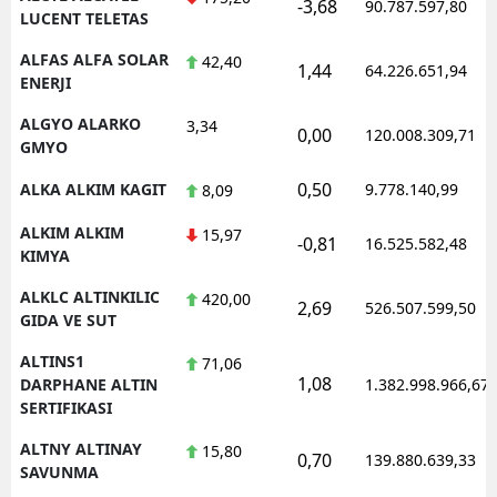
-3,68
90.787.597,80
LUCENT TELETAS
ALFAS ALFA SOLAR
42,40
1,44
64.226.651,94
ENERJI
ALGYO ALARKO
3,34
0,00
120.008.309,71
GMYO
0,50
ALKA ALKIM KAGIT
9.778.140,99
8,09
ALKIM ALKIM
15,97
-0,81
16.525.582,48
KIMYA
ALKLC ALTINKILIC
420,00
2,69
526.507.599,50
GIDA VE SUT
ALTINS1
71,06
1,08
DARPHANE ALTIN
1.382.998.966,67
SERTIFIKASI
ALTNY ALTINAY
15,80
0,70
139.880.639,33
SAVUNMA