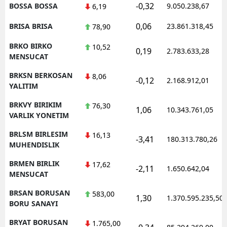
-0,32
BOSSA BOSSA
9.050.238,67
6,19
0,06
BRISA BRISA
23.861.318,45
78,90
BRKO BIRKO
10,52
0,19
2.783.633,28
MENSUCAT
BRKSN BERKOSAN
8,06
-0,12
2.168.912,01
YALITIM
BRKVY BIRIKIM
76,30
1,06
10.343.761,05
VARLIK YONETIM
BRLSM BIRLESIM
16,13
-3,41
180.313.780,26
MUHENDISLIK
BRMEN BIRLIK
17,62
-2,11
1.650.642,04
MENSUCAT
BRSAN BORUSAN
583,00
1,30
1.370.595.235,50
BORU SANAYI
BRYAT BORUSAN
1.765,00