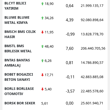
BLCYT BILICI
18,90
0,64
21.999.135,17
YATIRIM
BLUME BLUME
34,26
4,39
92.080.898,64
METAL KIMYA
BMSCH BMS CELIK
11,95
-0,99
13.828.778,70
HASIR
BMSTL BMS
48,40
7,60
206.440.705,56
BIRLESIK METAL
BNTAS BANTAS
6,26
0,81
14.786.890,57
AMBALAJ
BOBET BOGAZICI
17,71
-0,11
42.883.885,08
BETON SANAYI
BORLS BORLEASE
5,40
-3,57
22.485.578,60
OTOMOTIV
0,00
BORSK BOR SEKER
25.601.940,71
5,61