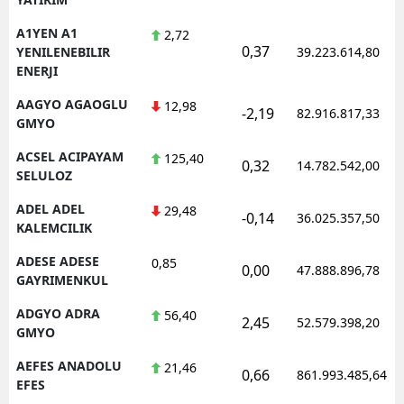
A1YEN A1
2,72
0,37
YENILENEBILIR
39.223.614,80
ENERJI
AAGYO AGAOGLU
12,98
-2,19
82.916.817,33
GMYO
ACSEL ACIPAYAM
125,40
0,32
14.782.542,00
SELULOZ
ADEL ADEL
29,48
-0,14
36.025.357,50
KALEMCILIK
ADESE ADESE
0,85
0,00
47.888.896,78
GAYRIMENKUL
ADGYO ADRA
56,40
2,45
52.579.398,20
GMYO
AEFES ANADOLU
21,46
0,66
861.993.485,64
EFES