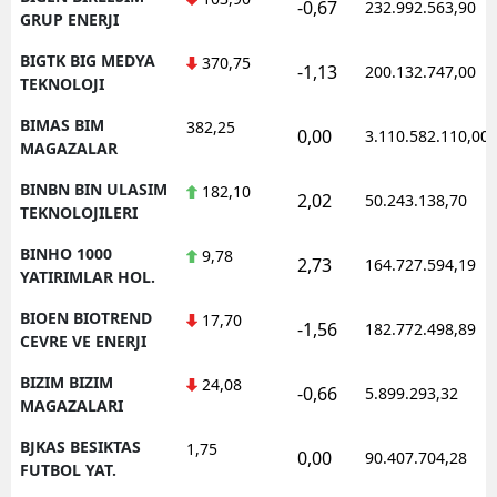
-0,67
232.992.563,90
GRUP ENERJI
BIGTK BIG MEDYA
370,75
-1,13
200.132.747,00
TEKNOLOJI
BIMAS BIM
382,25
0,00
3.110.582.110,00
MAGAZALAR
BINBN BIN ULASIM
182,10
2,02
50.243.138,70
TEKNOLOJILERI
BINHO 1000
9,78
2,73
164.727.594,19
YATIRIMLAR HOL.
BIOEN BIOTREND
17,70
-1,56
182.772.498,89
CEVRE VE ENERJI
BIZIM BIZIM
24,08
-0,66
5.899.293,32
MAGAZALARI
BJKAS BESIKTAS
1,75
0,00
90.407.704,28
FUTBOL YAT.