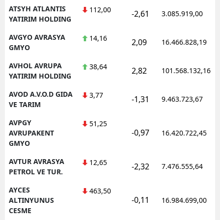
ATSYH ATLANTIS
112,00
-2,61
3.085.919,00
YATIRIM HOLDING
AVGYO AVRASYA
14,16
2,09
16.466.828,19
GMYO
AVHOL AVRUPA
38,64
2,82
101.568.132,16
YATIRIM HOLDING
AVOD A.V.O.D GIDA
3,77
-1,31
9.463.723,67
VE TARIM
AVPGY
51,25
-0,97
AVRUPAKENT
16.420.722,45
GMYO
AVTUR AVRASYA
12,65
-2,32
7.476.555,64
PETROL VE TUR.
AYCES
463,50
-0,11
ALTINYUNUS
16.984.699,00
CESME