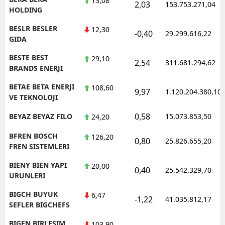
13,08
2,03
153.753.271,04
HOLDING
BESLR BESLER
12,30
-0,40
29.299.616,22
GIDA
BESTE BEST
29,10
2,54
311.681.294,62
BRANDS ENERJI
BETAE BETA ENERJI
108,60
9,97
1.120.204.380,10
VE TEKNOLOJI
0,58
BEYAZ BEYAZ FILO
15.073.853,50
24,20
BFREN BOSCH
126,20
0,80
25.826.655,20
FREN SISTEMLERI
BIENY BIEN YAPI
20,00
0,40
25.542.329,70
URUNLERI
BIGCH BUYUK
6,47
-1,22
41.035.812,17
SEFLER BIGCHEFS
BIGEN BIRLESIM
103,90