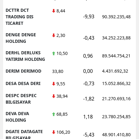
DCTTR DCT
8,44
-9,93
TRADING DIS
90.392.235,48
TICARET
DENGE DENGE
2,30
-0,43
34.252.223,88
HOLDING
DERHL DERLUKS
10,50
0,96
89.544.754,21
YATIRIM HOLDING
0,00
DERIM DERIMOD
4.431.692,32
33,80
-0,73
DESA DESA DERI
15.052.866,32
9,55
DESPC DESPEC
38,94
-1,82
21.270.693,16
BILGISAYAR
DEVA DEVA
68,85
1,18
23.780.254,85
HOLDING
DGATE DATAGATE
106,20
-5,43
48.901.410,80
BILGISAYAR