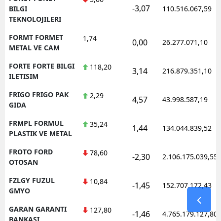
-3,07
BILGI
110.516.067,59
TEKNOLOJILERI
FORMT FORMET
1,74
0,00
26.277.071,10
METAL VE CAM
FORTE FORTE BILGI
118,20
3,14
216.879.351,10
ILETISIM
FRIGO FRIGO PAK
2,29
4,57
43.998.587,19
GIDA
FRMPL FORMUL
35,24
1,44
134.044.839,52
PLASTIK VE METAL
FROTO FORD
78,60
-2,30
2.106.175.039,55
OTOSAN
FZLGY FUZUL
10,84
-1,45
152.707.172,43
GMYO
GARAN GARANTI
127,80
-1,46
4.765.179.127,80
BANKASI