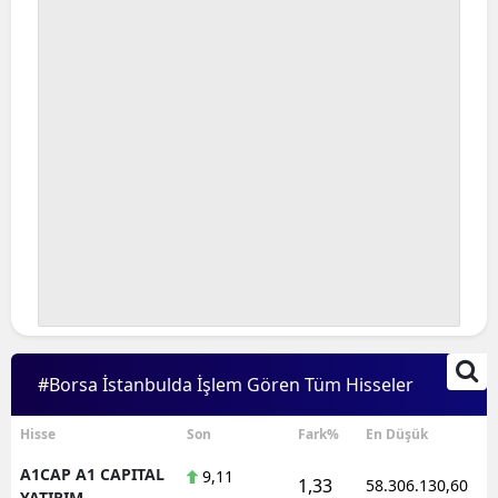
#Borsa İstanbulda İşlem Gören Tüm Hisseler
Hisse
Son
Fark%
En Düşük
A1CAP A1 CAPITAL
9,11
1,33
58.306.130,60
YATIRIM