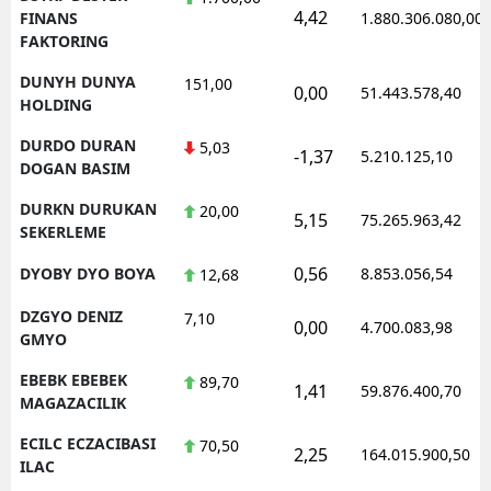
4,42
FINANS
1.880.306.080,00
FAKTORING
DUNYH DUNYA
151,00
0,00
51.443.578,40
HOLDING
DURDO DURAN
5,03
-1,37
5.210.125,10
DOGAN BASIM
DURKN DURUKAN
20,00
5,15
75.265.963,42
SEKERLEME
0,56
DYOBY DYO BOYA
8.853.056,54
12,68
DZGYO DENIZ
7,10
0,00
4.700.083,98
GMYO
EBEBK EBEBEK
89,70
1,41
59.876.400,70
MAGAZACILIK
ECILC ECZACIBASI
70,50
2,25
164.015.900,50
ILAC