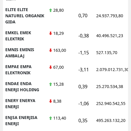
ELITE ELITE
28,80
0,70
NATUREL ORGANIK
24.937.793,80
GIDA
EMKEL EMEK
18,29
-0,38
40.496.521,23
ELEKTRIK
EMNIS EMINIS
163,00
-1,15
527.135,70
AMBALAJ
EMPAE EMPA
67,00
-3,11
2.079.012.731,30
ELEKTRONIK
ENDAE ENDA
15,28
0,39
25.270.534,38
ENERJI HOLDING
ENERY ENERYA
8,38
-1,06
252.940.542,55
ENERJI
ENJSA ENERJISA
113,40
0,35
495.263.132,20
ENERJI