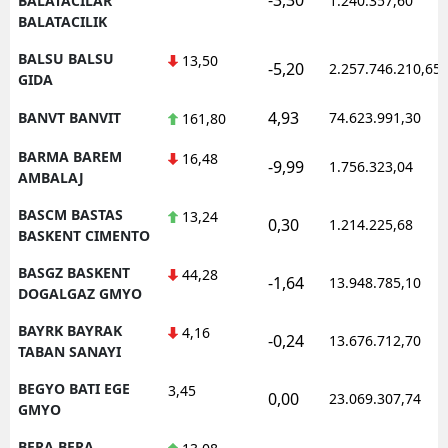
BALATACILAR
1.240.357,60
BALATACILIK
BALSU BALSU
13,50
-5,20
2.257.746.210,65
GIDA
4,93
BANVT BANVIT
74.623.991,30
161,80
BARMA BAREM
16,48
-9,99
1.756.323,04
AMBALAJ
BASCM BASTAS
13,24
0,30
1.214.225,68
BASKENT CIMENTO
BASGZ BASKENT
44,28
-1,64
13.948.785,10
DOGALGAZ GMYO
BAYRK BAYRAK
4,16
-0,24
13.676.712,70
TABAN SANAYI
BEGYO BATI EGE
3,45
0,00
23.069.307,74
GMYO
BERA BERA