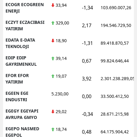
ECOGR ECOGREEN
33,94
-1,34
103.690.007,26
ENERJI
ECZYT ECZACIBASI
329,00
2,17
194.546.729,50
YATIRIM
EDATA E-DATA
18,90
-1,31
89.418.870,57
TEKNOLOJI
EDIP EDIP
39,14
0,67
99.824.646,44
GAYRIMENKUL
EFOR EFOR
19,07
3,92
2.301.238.289,05
YATIRIM
EGEEN EGE
5.230,00
0,00
33.500.412,50
ENDUSTRI
EGEGY EGEYAPI
29,02
-0,34
28.671.215,98
AVRUPA GMYO
EGEPO NASMED
18,74
0,48
64.175.904,42
EGEPOL