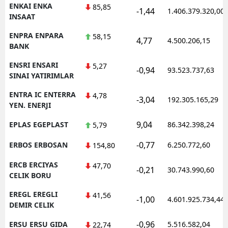
ENKAI ENKA
85,85
-1,44
1.406.379.320,00
INSAAT
ENPRA ENPARA
58,15
4,77
4.500.206,15
BANK
ENSRI ENSARI
5,27
-0,94
93.523.737,63
SINAI YATIRIMLAR
ENTRA IC ENTERRA
4,78
-3,04
192.305.165,29
YEN. ENERJI
9,04
EPLAS EGEPLAST
86.342.398,24
5,79
-0,77
ERBOS ERBOSAN
6.250.772,60
154,80
ERCB ERCIYAS
47,70
-0,21
30.743.990,60
CELIK BORU
EREGL EREGLI
41,56
-1,00
4.601.925.734,44
DEMIR CELIK
-0,96
ERSU ERSU GIDA
5.516.582,04
22,74