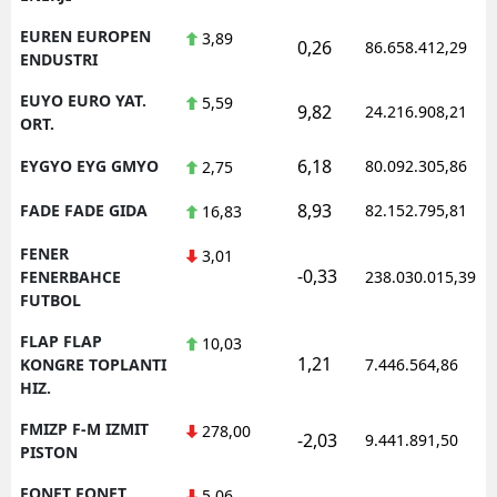
EUREN EUROPEN
3,89
0,26
86.658.412,29
ENDUSTRI
EUYO EURO YAT.
5,59
9,82
24.216.908,21
ORT.
6,18
EYGYO EYG GMYO
80.092.305,86
2,75
8,93
FADE FADE GIDA
82.152.795,81
16,83
FENER
3,01
-0,33
FENERBAHCE
238.030.015,39
FUTBOL
FLAP FLAP
10,03
1,21
KONGRE TOPLANTI
7.446.564,86
HIZ.
FMIZP F-M IZMIT
278,00
-2,03
9.441.891,50
PISTON
FONET FONET
5,06