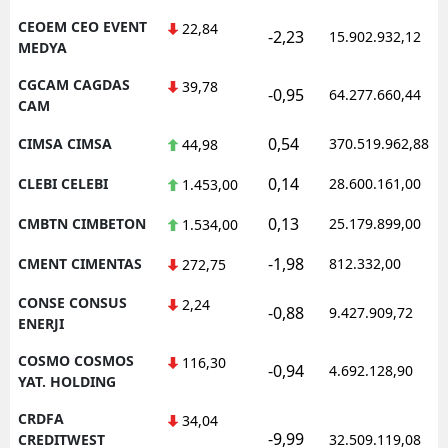
CEOEM CEO EVENT
22,84
-2,23
15.902.932,12
MEDYA
CGCAM CAGDAS
39,78
-0,95
64.277.660,44
CAM
0,54
CIMSA CIMSA
370.519.962,88
44,98
0,14
CLEBI CELEBI
28.600.161,00
1.453,00
0,13
CMBTN CIMBETON
25.179.899,00
1.534,00
-1,98
CMENT CIMENTAS
812.332,00
272,75
CONSE CONSUS
2,24
-0,88
9.427.909,72
ENERJI
COSMO COSMOS
116,30
-0,94
4.692.128,90
YAT. HOLDING
CRDFA
34,04
-9,99
CREDITWEST
32.509.119,08