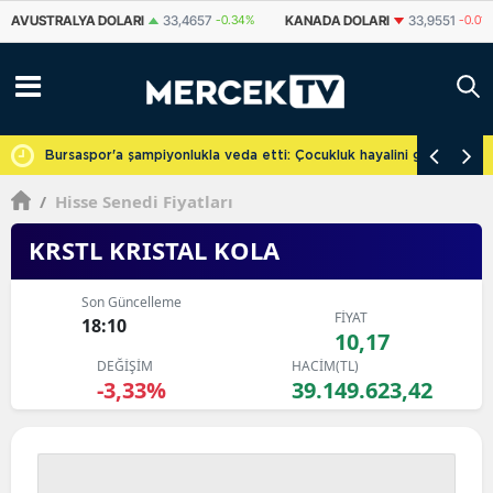
KANADA DOLARI
33,9551
-0.01%
İSVIÇRE FRANKI
58,5742
-0.65%
cretsiz
Bursaspor'a şampiyonlukla veda etti: Çocukluk hayalini gerçekleşti
/
Hisse Senedi Fiyatları
KRSTL KRISTAL KOLA
Son Güncelleme
FİYAT
18:10
10,17
DEĞİŞİM
HACİM(TL)
-3,33%
39.149.623,42