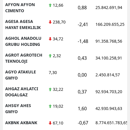
AFYON AFYON
12,66
0,88
25.842.691,94
CIMENTO
AGESA AGESA
238,70
-2,41
166.209.655,25
HAYAT EMEKLILIK
AGHOL ANADOLU
34,72
-1,48
91.358.768,56
GRUBU HOLDING
AGROT AGROTECH
2,32
0,43
34.100.258,91
TEKNOLOJI
AGYO ATAKULE
7,30
0,00
2.450.814,57
GMYO
AHGAZ AHLATCI
32,22
0,37
92.934.703,20
DOGALGAZ
AHSGY AHES
19,02
1,60
42.930.943,63
GMYO
-0,67
AKBNK AKBANK
8.774.651.783,65
67,10