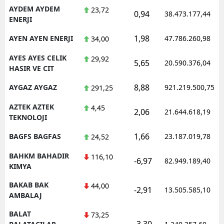
AYDEM AYDEM
23,72
0,94
38.473.177,44
ENERJI
1,98
AYEN AYEN ENERJI
47.786.260,98
34,00
AYES AYES CELIK
29,92
5,65
20.590.376,04
HASIR VE CIT
8,88
AYGAZ AYGAZ
921.219.500,75
291,25
AZTEK AZTEK
4,45
2,06
21.644.618,19
TEKNOLOJI
1,66
BAGFS BAGFAS
23.187.019,78
24,52
BAHKM BAHADIR
116,10
-6,97
82.949.189,40
KIMYA
BAKAB BAK
44,00
-2,91
13.505.585,10
AMBALAJ
BALAT
73,25
-3,30