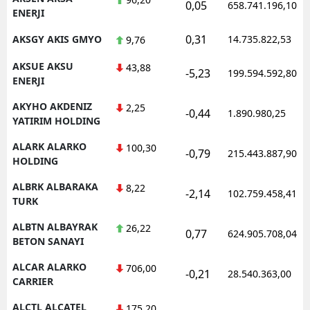
0,05
658.741.196,10
ENERJI
0,31
AKSGY AKIS GMYO
14.735.822,53
9,76
AKSUE AKSU
43,88
-5,23
199.594.592,80
ENERJI
AKYHO AKDENIZ
2,25
-0,44
1.890.980,25
YATIRIM HOLDING
ALARK ALARKO
100,30
-0,79
215.443.887,90
HOLDING
ALBRK ALBARAKA
8,22
-2,14
102.759.458,41
TURK
ALBTN ALBAYRAK
26,22
0,77
624.905.708,04
BETON SANAYI
ALCAR ALARKO
706,00
-0,21
28.540.363,00
CARRIER
ALCTL ALCATEL
175,20