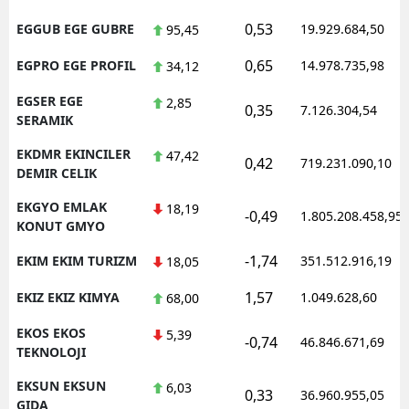
0,53
EGGUB EGE GUBRE
19.929.684,50
95,45
0,65
EGPRO EGE PROFIL
14.978.735,98
34,12
EGSER EGE
2,85
0,35
7.126.304,54
SERAMIK
EKDMR EKINCILER
47,42
0,42
719.231.090,10
DEMIR CELIK
EKGYO EMLAK
18,19
-0,49
1.805.208.458,95
KONUT GMYO
-1,74
EKIM EKIM TURIZM
351.512.916,19
18,05
1,57
EKIZ EKIZ KIMYA
1.049.628,60
68,00
EKOS EKOS
5,39
-0,74
46.846.671,69
TEKNOLOJI
EKSUN EKSUN
6,03
0,33
36.960.955,05
GIDA