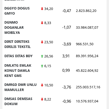
DGGYO DOGUS
34,20
-0,47
2.823.862,20
1
GMYO
DGNMO
8,33
-1,07
1
DOGANLAR
33.984.087,07
MOBILYA
DIRIT DIRITEKS
23,50
-3,69
966.531,50
1
DIRILIS TEKSTIL
3,91
DITAS DITAS BDY
89.391.956,24
1
26,56
DMLKTG EMLAK
6,15
0,99
1
KONUT DAMLA
45.822.604,92
KENT GMS
DMRGD DMR UNLU
10,50
-3,76
255.003.517,16
1
MAMULLER
DMSAS DEMISAS
8,22
-0,96
10.576.937,04
1
DOKUM