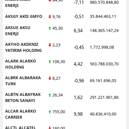
-7,11
980.570.848,80
1
ENERJI
-0,51
AKSGY AKIS GMYO
35.844.463,11
1
9,76
AKSUE AKSU
45,30
6,34
148.365.147,24
1
ENERJI
AKYHO AKDENIZ
2,23
-0,45
1.772.998,08
1
YATIRIM HOLDING
ALARK ALARKO
106,30
4,42
563.788.030,70
1
HOLDING
ALBRK ALBARAKA
8,27
-0,96
69.161.696,05
1
TURK
ALBTN ALBAYRAK
26,34
1,62
291.221.961,86
1
BETON SANAYI
ALCAR ALARKO
755,00
9,98
40.836.410,00
1
CARRIER
ALCTL ALCATEL
160,00