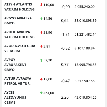
ATSYH ATLANTIS
110,00
-0,90
2.055.240,00
1
YATIRIM HOLDING
AVGYO AVRASYA
14,59
0,62
38.010.898,39
1
GMYO
AVHOL AVRUPA
38,96
-1,81
51.221.482,14
1
YATIRIM HOLDING
AVOD A.V.O.D GIDA
3,81
-0,52
8.107.188,84
1
VE TARIM
AVPGY
52,20
0,77
1
AVRUPAKENT
15.995.796,35
GMYO
AVTUR AVRASYA
12,68
-0,47
3.312.507,56
1
PETROL VE TUR.
AYCES
464,00
2,26
1
ALTINYUNUS
43.019.804,25
CESME