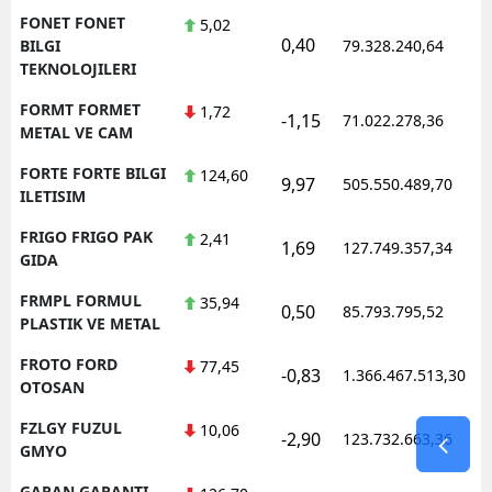
FONET FONET
5,02
0,40
1
BILGI
79.328.240,64
TEKNOLOJILERI
FORMT FORMET
1,72
-1,15
71.022.278,36
1
METAL VE CAM
FORTE FORTE BILGI
124,60
9,97
505.550.489,70
1
ILETISIM
FRIGO FRIGO PAK
2,41
1,69
127.749.357,34
1
GIDA
FRMPL FORMUL
35,94
0,50
85.793.795,52
1
PLASTIK VE METAL
FROTO FORD
77,45
-0,83
1.366.467.513,30
1
OTOSAN
FZLGY FUZUL
10,06
-2,90
123.732.663,36
1
GMYO
GARAN GARANTI