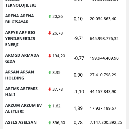
TEKNOLOJILERI
ARENA ARENA
20,26
0,10
20.034.863,40
1
BILGISAYAR
ARFYE ARF BIO
26,78
-9,71
1
YENILENEBILIR
645.993.776,32
ENERJI
ARMGD ARMADA
194,20
-0,77
199.944.409,90
1
GIDA
ARSAN ARSAN
3,35
0,90
27.410.798,29
1
HOLDING
ARTMS ARTEMIS
37,78
-1,10
44.157.843,90
1
HALI
ARZUM ARZUM EV
1,62
1,89
17.937.189,67
1
ALETLERI
0,78
ASELS ASELSAN
7.147.800.392,25
1
356,50