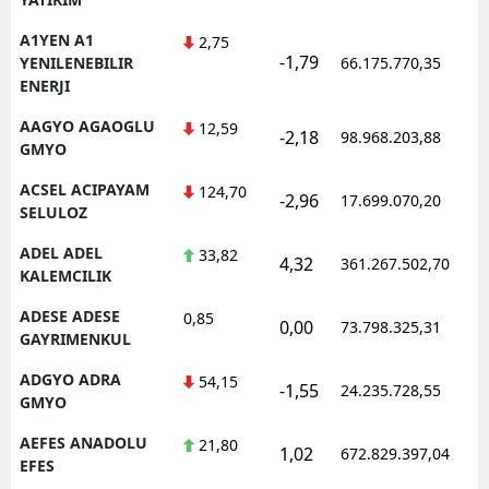
A1YEN A1
2,75
-1,79
1
YENILENEBILIR
66.175.770,35
ENERJI
AAGYO AGAOGLU
12,59
-2,18
98.968.203,88
1
GMYO
ACSEL ACIPAYAM
124,70
-2,96
17.699.070,20
1
SELULOZ
ADEL ADEL
33,82
4,32
361.267.502,70
1
KALEMCILIK
ADESE ADESE
0,85
0,00
73.798.325,31
1
GAYRIMENKUL
ADGYO ADRA
54,15
-1,55
24.235.728,55
1
GMYO
AEFES ANADOLU
21,80
1,02
672.829.397,04
1
EFES