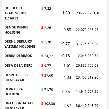
DCTTR DCT
7,82
1,30
1
TRADING DIS
235.270.731,10
TICARET
DENGE DENGE
2,26
-0,88
22.072.968,96
1
HOLDING
DERHL DERLUKS
2,36
9,77
31.715.503,29
1
YATIRIM HOLDING
0,18
DERIM DERIMOD
12.043.952,84
1
34,22
-1,61
DESA DESA DERI
26.835.755,68
1
9,77
DESPC DESPEC
37,60
-4,33
23.405.319,26
1
BILGISAYAR
DEVA DEVA
71,70
0,35
14.941.057,25
1
HOLDING
DGATE DATAGATE
102,30
-4,57
36.449.548,20
1
BILGISAYAR