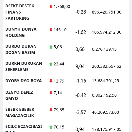
DSTKF DESTEK
1.768,00
-0,28
1
FINANS
896.420.751,00
FAKTORING
DUNYH DUNYA
146,10
-1,62
106.974.212,30
1
HOLDING
DURDO DURAN
5,06
0,60
6.276.139,15
1
DOGAN BASIM
DURKN DURUKAN
22,44
9,04
200.382.667,52
1
SEKERLEME
-1,16
DYOBY DYO BOYA
13.684.701,25
1
12,79
DZGYO DENIZ
7,14
-0,42
6.802.192,50
1
GMYO
EBEBK EBEBEK
79,65
-3,57
46.269.573,00
1
MAGAZACILIK
ECILC ECZACIBASI
70,15
0,94
178.175.917,05
1