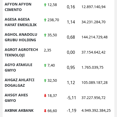
AFYON AFYON
12,58
0,16
12.897.140,94
1
CIMENTO
AGESA AGESA
238,70
1,14
34.231.284,70
1
HAYAT EMEKLILIK
AGHOL ANADOLU
35,50
0,68
144.214.729,48
1
GRUBU HOLDING
AGROT AGROTECH
2,35
0,00
37.154.642,42
1
TEKNOLOJI
AGYO ATAKULE
7,40
0,95
1.765.039,75
1
GMYO
AHGAZ AHLATCI
32,50
1,12
105.089.187,28
1
DOGALGAZ
AHSGY AHES
18,37
-5,11
37.227.956,72
1
GMYO
-1,19
AKBNK AKBANK
4.949.392.384,25
1
66,60