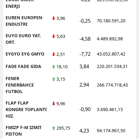
ENERJI
EUREN EUROPEN
3,96
-0,25
70.180.591,20
1
ENDUSTRI
EUYO EURO YAT.
5,63
-4,58
4.489.892,98
1
ORT.
-7,72
EYGYO EYG GMYO
43.052.807,42
1
2,51
3,84
FADE FADE GIDA
220.201.534,31
1
18,10
FENER
3,15
2,94
1
FENERBAHCE
266.774.718,43
FUTBOL
FLAP FLAP
9,96
-0,90
1
KONGRE TOPLANTI
3.690.461,15
HIZ.
FMIZP F-M IZMIT
295,75
4,23
94.174.967,50
1
PISTON