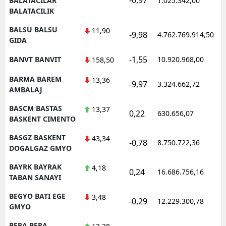
BALATACILAR
1.025.342,00
BALATACILIK
BALSU BALSU
11,90
-9,98
4.762.769.914,50
1
GIDA
-1,55
BANVT BANVIT
10.920.968,00
1
158,50
BARMA BAREM
13,36
-9,97
3.324.662,72
1
AMBALAJ
BASCM BASTAS
13,37
0,22
630.656,07
1
BASKENT CIMENTO
BASGZ BASKENT
43,34
-0,78
8.750.722,36
1
DOGALGAZ GMYO
BAYRK BAYRAK
4,18
0,24
16.686.756,16
1
TABAN SANAYI
BEGYO BATI EGE
3,48
-0,29
12.229.300,78
1
GMYO
BERA BERA