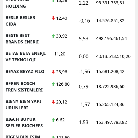
13,38
2,22
95.391.733,31
1
HOLDING
BESLR BESLER
12,40
-0,16
14.576.851,32
1
GIDA
BESTE BEST
30,92
5,53
498.195.461,54
1
BRANDS ENERJI
BETAE BETA ENERJI
111,20
0,00
4.613.513.510,20
1
VE TEKNOLOJI
-1,56
BEYAZ BEYAZ FILO
15.681.208,42
1
23,96
BFREN BOSCH
126,80
0,79
18.722.936,60
1
FREN SISTEMLERI
BIENY BIEN YAPI
20,12
-1,57
15.265.124,36
1
URUNLERI
BIGCH BUYUK
6,62
1,53
153.497.783,82
1
SEFLER BIGCHEFS
BIGEN BIRLESIM
121,60