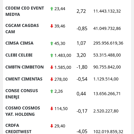
CEOEM CEO EVENT
23,44
2,72
11.443.132,32
1
MEDYA
CGCAM CAGDAS
39,46
-0,85
41.049.732,86
1
CAM
1,07
CIMSA CIMSA
295.956.619,36
1
45,30
3,20
CLEBI CELEBI
53.315.488,00
1
1.483,00
-1,80
CMBTN CIMBETON
90.755.842,00
1
1.585,00
-0,54
CMENT CIMENTAS
1.129.514,00
1
278,00
CONSE CONSUS
2,26
0,44
13.656.266,71
1
ENERJI
COSMO COSMOS
114,50
-0,17
2.520.227,80
1
YAT. HOLDING
CRDFA
29,40
-4,05
1
CREDITWEST
102.019.859,32