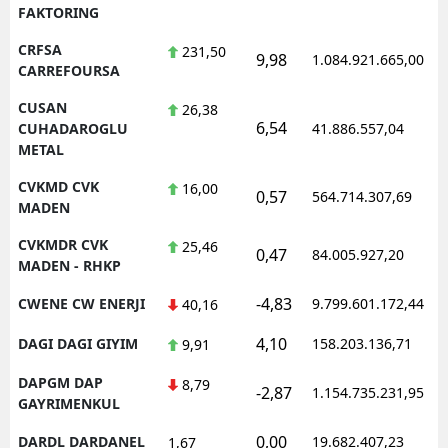
FAKTORING
CRFSA
231,50
9,98
1.084.921.665,00
1
CARREFOURSA
CUSAN
26,38
6,54
1
CUHADAROGLU
41.886.557,04
METAL
CVKMD CVK
16,00
0,57
564.714.307,69
1
MADEN
CVKMDR CVK
25,46
0,47
84.005.927,20
1
MADEN - RHKP
-4,83
CWENE CW ENERJI
9.799.601.172,44
1
40,16
4,10
DAGI DAGI GIYIM
158.203.136,71
1
9,91
DAPGM DAP
8,79
-2,87
1.154.735.231,95
1
GAYRIMENKUL
0,00
DARDL DARDANEL
19.682.407,23
1
1,67