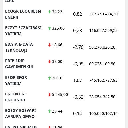
ILAC
ECOGR ECOGREEN
34,22
0,82
312.759.414,30
1
ENERJI
ECZYT ECZACIBASI
325,00
0,23
116.027.299,25
1
YATIRIM
EDATA E-DATA
18,66
-2,76
50.276.826,28
1
TEKNOLOJI
EDIP EDIP
38,00
-0,99
69.058.169,36
1
GAYRIMENKUL
EFOR EFOR
20,10
1,67
745.162.787,93
1
YATIRIM
EGEEN EGE
5.245,00
-0,52
38.054.342,50
1
ENDUSTRI
EGEGY EGEYAPI
29,44
0,14
105.020.102,14
1
AVRUPA GMYO
EGEPO NASMED
18,59