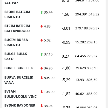
8,15
344.811.757,00
1
YAT. PAZ.
BSOKE BATICIM
36,44
1,56
294.391.513,32
1
CIMENTO
BTCIM BATICIM
4,83
-3,01
379.188.370,37
1
BATI ANADOLU
BUCIM BURSA
5,02
-0,99
15.282.209,15
1
CIMENTO
BULGS BULLS
37,10
0,27
64.456.775,32
1
GSYO
-1,80
BURCE BURCELIK
35.628.839,50
1
34,90
BURVA BURCELIK
805,00
-5,29
13.931.805,50
1
VANA
BVSAN
108,00
-1,82
40.621.635,00
1
BULBULOGLU VINC
BYDNR BAYDONER
38,04
-0,78
16.886.062,06
1