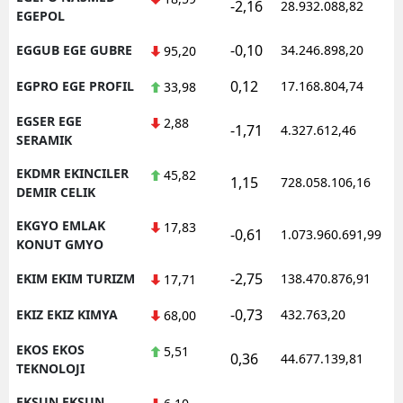
-2,16
28.932.088,82
1
EGEPOL
-0,10
EGGUB EGE GUBRE
34.246.898,20
1
95,20
0,12
EGPRO EGE PROFIL
17.168.804,74
1
33,98
EGSER EGE
2,88
-1,71
4.327.612,46
1
SERAMIK
EKDMR EKINCILER
45,82
1,15
728.058.106,16
1
DEMIR CELIK
EKGYO EMLAK
17,83
-0,61
1.073.960.691,99
1
KONUT GMYO
-2,75
EKIM EKIM TURIZM
138.470.876,91
1
17,71
-0,73
EKIZ EKIZ KIMYA
432.763,20
1
68,00
EKOS EKOS
5,51
0,36
44.677.139,81
1
TEKNOLOJI
EKSUN EKSUN