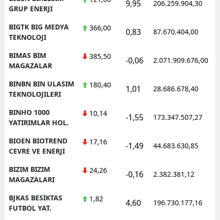
9,95
206.259.904,30
1
GRUP ENERJI
BIGTK BIG MEDYA
366,00
0,83
87.670.404,00
1
TEKNOLOJI
BIMAS BIM
385,50
-0,06
2.071.909.676,00
1
MAGAZALAR
BINBN BIN ULASIM
180,40
1,01
28.686.678,40
1
TEKNOLOJILERI
BINHO 1000
10,14
-1,55
173.347.507,27
1
YATIRIMLAR HOL.
BIOEN BIOTREND
17,16
-1,49
44.683.630,85
1
CEVRE VE ENERJI
BIZIM BIZIM
24,26
-0,16
2.382.381,12
1
MAGAZALARI
BJKAS BESIKTAS
1,82
4,60
196.730.177,16
1
FUTBOL YAT.