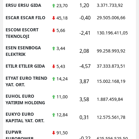
1,20
ERSU ERSU GIDA
3.371.733,92
1
23,70
-0,40
ESCAR ESCAR FILO
29.505.006,66
1
45,18
ESCOM ESCORT
5,66
-2,41
130.196.411,05
1
TEKNOLOJI
ESEN ESENBOGA
3,44
2,08
99.258.993,92
1
ELEKTRIK
-4,57
ETILR ETILER GIDA
37.333.873,51
1
5,43
ETYAT EURO TREND
14,24
3,87
15.002.168,19
1
YAT. ORT.
EUHOL EURO
11,00
3,58
1.887.459,84
1
YATIRIM HOLDING
EUKYO EURO
12,84
0,31
12.575.561,78
1
KAPITAL YAT. ORT.
EUPWR
91,50
-0,22
1
EUROPOWER
625.556.525,50