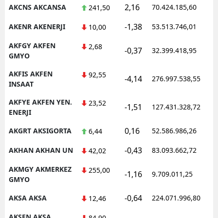
2,16
AKCNS AKCANSA
70.424.185,60
1
241,50
-1,38
AKENR AKENERJI
53.513.746,01
1
10,00
AKFGY AKFEN
2,68
-0,37
32.399.418,95
1
GMYO
AKFIS AKFEN
92,55
-4,14
276.997.538,55
1
INSAAT
AKFYE AKFEN YEN.
23,52
-1,51
127.431.328,72
1
ENERJI
0,16
AKGRT AKSIGORTA
52.586.986,26
1
6,44
-0,43
AKHAN AKHAN UN
83.093.662,72
1
42,02
AKMGY AKMERKEZ
255,00
-1,16
9.709.011,25
1
GMYO
-0,64
AKSA AKSA
224.071.996,80
1
12,46
AKSEN AKSA
84,90