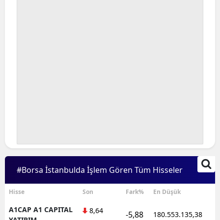
#Borsa İstanbulda İşlem Gören Tüm Hisseler
Hisse
Son
Fark%
En Düşük
A1CAP A1 CAPITAL
8,64
-5,88
180.553.135,38
1
YATIRIM