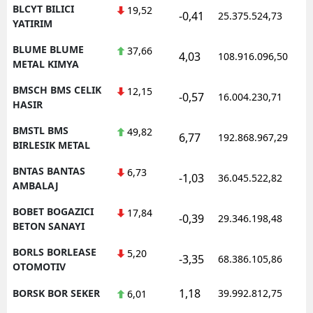
BLCYT BILICI
19,52
-0,41
25.375.524,73
1
YATIRIM
BLUME BLUME
37,66
4,03
108.916.096,50
1
METAL KIMYA
BMSCH BMS CELIK
12,15
-0,57
16.004.230,71
1
HASIR
BMSTL BMS
49,82
6,77
192.868.967,29
1
BIRLESIK METAL
BNTAS BANTAS
6,73
-1,03
36.045.522,82
1
AMBALAJ
BOBET BOGAZICI
17,84
-0,39
29.346.198,48
1
BETON SANAYI
BORLS BORLEASE
5,20
-3,35
68.386.105,86
1
OTOMOTIV
1,18
BORSK BOR SEKER
39.992.812,75
1
6,01