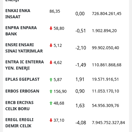
ENKAI ENKA
86,35
0,00
726.804.261,45
1
INSAAT
ENPRA ENPARA
58,80
-0,51
1.902.894,20
1
BANK
ENSRI ENSARI
5,12
-2,10
99.902.050,40
1
SINAI YATIRIMLAR
ENTRA IC ENTERRA
4,62
-1,49
110.861.868,68
1
YEN. ENERJI
1,91
EPLAS EGEPLAST
19.571.916,51
1
5,87
0,90
ERBOS ERBOSAN
11.053.170,10
1
156,90
ERCB ERCIYAS
48,68
1,63
54.956.309,76
1
CELIK BORU
EREGL EREGLI
37,10
-4,08
7.945.752.327,84
1
DEMIR CELIK