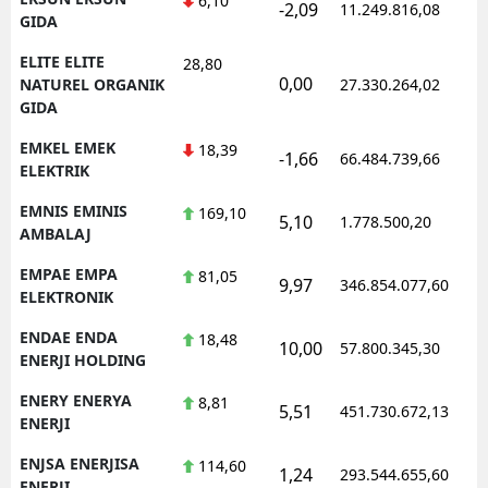
6,10
-2,09
11.249.816,08
1
GIDA
ELITE ELITE
28,80
0,00
1
NATUREL ORGANIK
27.330.264,02
GIDA
EMKEL EMEK
18,39
-1,66
66.484.739,66
1
ELEKTRIK
EMNIS EMINIS
169,10
5,10
1.778.500,20
1
AMBALAJ
EMPAE EMPA
81,05
9,97
346.854.077,60
1
ELEKTRONIK
ENDAE ENDA
18,48
10,00
57.800.345,30
1
ENERJI HOLDING
ENERY ENERYA
8,81
5,51
451.730.672,13
1
ENERJI
ENJSA ENERJISA
114,60
1,24
293.544.655,60
1
ENERJI