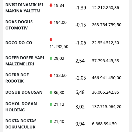
DNISI DINAMIK ISI
19,84
-1,39
12.212.850,86
1
MAKINA YALITIM
DOAS DOGUS
194,00
-0,15
263.754.759,50
1
OTOMOTIV
-1,06
DOCO DO-CO
22.354.512,50
1
11.232,50
DOFER DOFER YAPI
29,02
2,54
37.795.445,58
1
MALZEMELERI
DOFRB DOF
133,60
-2,05
466.941.430,00
1
ROBOTIK
6,48
DOGUB DOGUSAN
36.005.242,85
1
86,30
DOHOL DOGAN
21,12
3,02
137.715.964,20
1
HOLDING
DOKTA DOKTAS
21,40
0,94
6.668.394,50
1
DOKUMCULUK