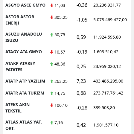
-0,36
ASGYO ASCE GMYO
20.236.931,77
1
11,03
ASTOR ASTOR
305,25
-1,05
5.078.469.427,00
1
ENERJI
ASUZU ANADOLU
50,75
0,59
11.924.595,80
1
ISUZU
-0,19
ATAGY ATA GMYO
1.603.510,42
1
10,57
ATAKP ATAKEY
48,36
0,25
23.959.020,12
1
PATATES
7,23
ATATP ATP YAZILIM
403.486.295,00
1
263,25
0,68
ATATR ATA TURIZM
273.717.761,42
1
14,75
ATEKS AKIN
106,10
-0,28
339.503,80
1
TEKSTIL
ATLAS ATLAS YAT.
7,16
0,42
1.901.577,10
1
ORT.