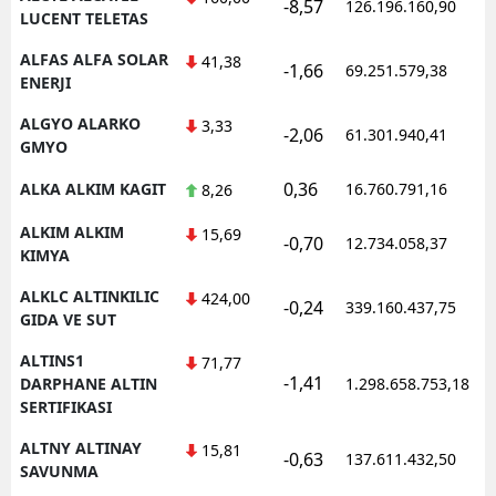
-8,57
126.196.160,90
1
LUCENT TELETAS
ALFAS ALFA SOLAR
41,38
-1,66
69.251.579,38
1
ENERJI
ALGYO ALARKO
3,33
-2,06
61.301.940,41
1
GMYO
0,36
ALKA ALKIM KAGIT
16.760.791,16
1
8,26
ALKIM ALKIM
15,69
-0,70
12.734.058,37
1
KIMYA
ALKLC ALTINKILIC
424,00
-0,24
339.160.437,75
1
GIDA VE SUT
ALTINS1
71,77
-1,41
1
DARPHANE ALTIN
1.298.658.753,18
SERTIFIKASI
ALTNY ALTINAY
15,81
-0,63
137.611.432,50
1
SAVUNMA