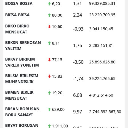
1,31
BOSSA BOSSA
99.329.085,31
1
6,20
2,24
BRISA BRISA
23.220.709,95
1
80,00
BRKO BIRKO
10,60
-0,93
3.041.150,45
1
MENSUCAT
BRKSN BERKOSAN
8,11
1,76
2.283.151,81
1
YALITIM
BRKVY BIRIKIM
77,15
-3,50
25.896.626,80
1
VARLIK YONETIM
BRLSM BIRLESIM
15,83
-1,74
39.224.765,65
1
MUHENDISLIK
BRMEN BIRLIK
19,20
6,08
4.812.614,60
1
MENSUCAT
BRSAN BORUSAN
629,00
9,97
2.744.532.567,50
1
BORU SANAYI
BRYAT BORUSAN
1.911,00