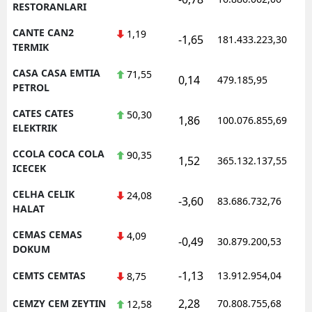
RESTORANLARI
CANTE CAN2
1,19
-1,65
181.433.223,30
1
TERMIK
CASA CASA EMTIA
71,55
0,14
479.185,95
1
PETROL
CATES CATES
50,30
1,86
100.076.855,69
1
ELEKTRIK
CCOLA COCA COLA
90,35
1,52
365.132.137,55
1
ICECEK
CELHA CELIK
24,08
-3,60
83.686.732,76
1
HALAT
CEMAS CEMAS
4,09
-0,49
30.879.200,53
1
DOKUM
-1,13
CEMTS CEMTAS
13.912.954,04
1
8,75
2,28
CEMZY CEM ZEYTIN
70.808.755,68
1
12,58