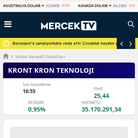
KANADA DOLARI
34,2083
-0.03%
İSVIÇRE FRANKI
58,9871
-0.16%
cretsiz
Bursaspor'a şampiyonlukla veda etti: Çocukluk hayalini gerçekleşti
/
Hisse Senedi Fiyatları
KRONT KRON TEKNOLOJI
Son Güncelleme
FİYAT
16:55
25,44
DEĞİŞİM
HACİM(TL)
0,95%
35.170.291,34