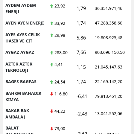
AYDEM AYDEM
23,92
1,79
36.351.971,46
ENERJI
1,74
AYEN AYEN ENERJI
47.288.358,60
33,92
AYES AYES CELIK
29,98
5,86
19.808.925,48
HASIR VE CIT
7,66
AYGAZ AYGAZ
903.696.150,50
288,00
AZTEK AZTEK
4,41
1,15
21.045.147,63
TEKNOLOJI
1,74
BAGFS BAGFAS
22.169.142,20
24,54
BAHKM BAHADIR
116,80
-6,41
79.813.451,20
KIMYA
BAKAB BAK
44,22
-2,43
13.041.552,06
AMBALAJ
BALAT
73,00
-3,63