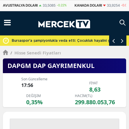
KANADA DOLARI
33,9254
-0.09%
İSVIÇRE FRANKI
58,6969
-0.43%
cretsiz
Bursaspor'a şampiyonlukla veda etti: Çocukluk hayalini gerçekleşti
/
Hisse Senedi Fiyatları
DAPGM DAP GAYRIMENKUL
Son Güncelleme
FİYAT
17:56
8,63
DEĞİŞİM
HACİM(TL)
0,35%
299.880.053,76