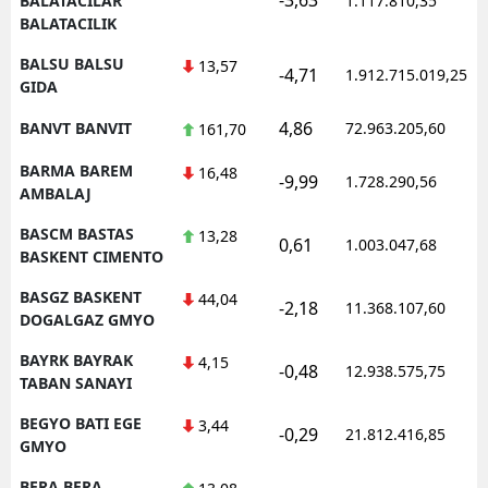
BALATACILAR
1.117.810,35
BALATACILIK
BALSU BALSU
13,57
-4,71
1.912.715.019,25
GIDA
4,86
BANVT BANVIT
72.963.205,60
161,70
BARMA BAREM
16,48
-9,99
1.728.290,56
AMBALAJ
BASCM BASTAS
13,28
0,61
1.003.047,68
BASKENT CIMENTO
BASGZ BASKENT
44,04
-2,18
11.368.107,60
DOGALGAZ GMYO
BAYRK BAYRAK
4,15
-0,48
12.938.575,75
TABAN SANAYI
BEGYO BATI EGE
3,44
-0,29
21.812.416,85
GMYO
BERA BERA