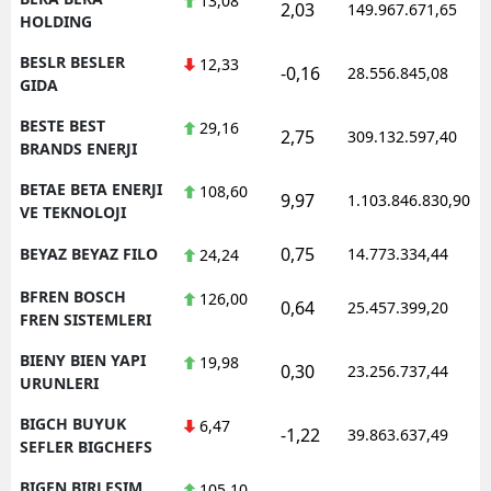
13,08
2,03
149.967.671,65
HOLDING
BESLR BESLER
12,33
-0,16
28.556.845,08
GIDA
BESTE BEST
29,16
2,75
309.132.597,40
BRANDS ENERJI
BETAE BETA ENERJI
108,60
9,97
1.103.846.830,90
VE TEKNOLOJI
0,75
BEYAZ BEYAZ FILO
14.773.334,44
24,24
BFREN BOSCH
126,00
0,64
25.457.399,20
FREN SISTEMLERI
BIENY BIEN YAPI
19,98
0,30
23.256.737,44
URUNLERI
BIGCH BUYUK
6,47
-1,22
39.863.637,49
SEFLER BIGCHEFS
BIGEN BIRLESIM
105,10