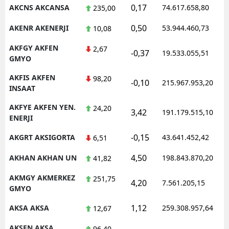
0,17
AKCNS AKCANSA
74.617.658,80
235,00
0,50
AKENR AKENERJI
53.944.460,73
10,08
AKFGY AKFEN
2,67
-0,37
19.533.055,51
GMYO
AKFIS AKFEN
98,20
-0,10
215.967.953,20
INSAAT
AKFYE AKFEN YEN.
24,20
3,42
191.179.515,10
ENERJI
-0,15
AKGRT AKSIGORTA
43.641.452,42
6,51
4,50
AKHAN AKHAN UN
198.843.870,20
41,82
AKMGY AKMERKEZ
251,75
4,20
7.561.205,15
GMYO
1,12
AKSA AKSA
259.308.957,64
12,67
AKSEN AKSA
96,40