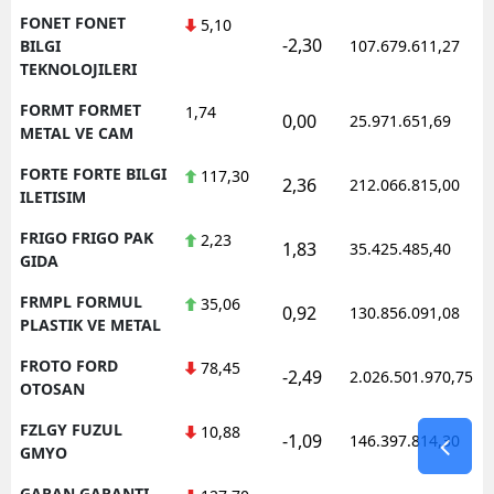
FONET FONET
5,10
-2,30
BILGI
107.679.611,27
TEKNOLOJILERI
FORMT FORMET
1,74
0,00
25.971.651,69
METAL VE CAM
FORTE FORTE BILGI
117,30
2,36
212.066.815,00
ILETISIM
FRIGO FRIGO PAK
2,23
1,83
35.425.485,40
GIDA
FRMPL FORMUL
35,06
0,92
130.856.091,08
PLASTIK VE METAL
FROTO FORD
78,45
-2,49
2.026.501.970,75
OTOSAN
FZLGY FUZUL
10,88
-1,09
146.397.814,30
GMYO
GARAN GARANTI