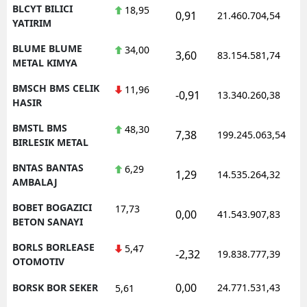
BLCYT BILICI
18,95
0,91
21.460.704,54
YATIRIM
BLUME BLUME
34,00
3,60
83.154.581,74
METAL KIMYA
BMSCH BMS CELIK
11,96
-0,91
13.340.260,38
HASIR
BMSTL BMS
48,30
7,38
199.245.063,54
BIRLESIK METAL
BNTAS BANTAS
6,29
1,29
14.535.264,32
AMBALAJ
BOBET BOGAZICI
17,73
0,00
41.543.907,83
BETON SANAYI
BORLS BORLEASE
5,47
-2,32
19.838.777,39
OTOMOTIV
0,00
BORSK BOR SEKER
24.771.531,43
5,61