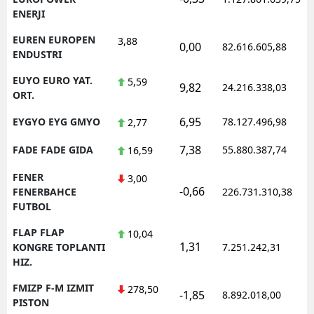
ENERJI
EUREN EUROPEN
3,88
0,00
82.616.605,88
ENDUSTRI
EUYO EURO YAT.
5,59
9,82
24.216.338,03
ORT.
6,95
EYGYO EYG GMYO
78.127.496,98
2,77
7,38
FADE FADE GIDA
55.880.387,74
16,59
FENER
3,00
-0,66
FENERBAHCE
226.731.310,38
FUTBOL
FLAP FLAP
10,04
1,31
KONGRE TOPLANTI
7.251.242,31
HIZ.
FMIZP F-M IZMIT
278,50
-1,85
8.892.018,00
PISTON