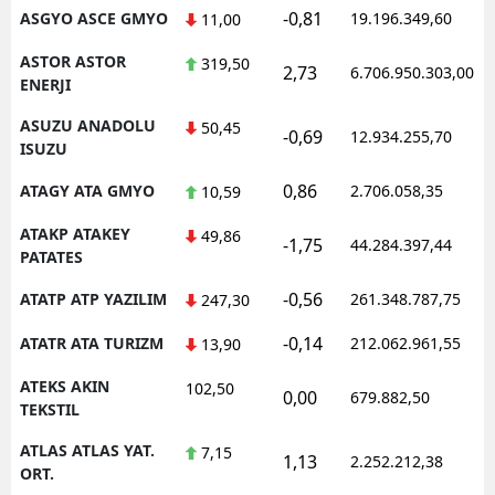
-0,81
ASGYO ASCE GMYO
19.196.349,60
11,00
ASTOR ASTOR
319,50
2,73
6.706.950.303,00
ENERJI
ASUZU ANADOLU
50,45
-0,69
12.934.255,70
ISUZU
0,86
ATAGY ATA GMYO
2.706.058,35
10,59
ATAKP ATAKEY
49,86
-1,75
44.284.397,44
PATATES
-0,56
ATATP ATP YAZILIM
261.348.787,75
247,30
-0,14
ATATR ATA TURIZM
212.062.961,55
13,90
ATEKS AKIN
102,50
0,00
679.882,50
TEKSTIL
ATLAS ATLAS YAT.
7,15
1,13
2.252.212,38
ORT.