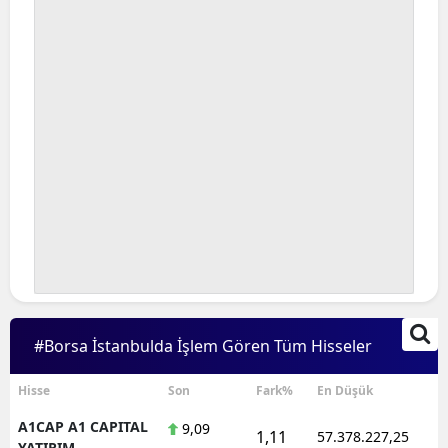
#Borsa İstanbulda İşlem Gören Tüm Hisseler
Hisse
Son
Fark%
En Düşük
A1CAP A1 CAPITAL
9,09
1,11
57.378.227,25
YATIRIM