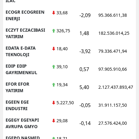
ILAC
ECOGR ECOGREEN
33,68
-2,09
95.366.611,38
ENERJI
ECZYT ECZACIBASI
326,75
1,48
182.536.014,25
YATIRIM
EDATA E-DATA
18,40
-3,92
79.336.471,94
TEKNOLOJI
EDIP EDIP
39,10
0,57
97.905.910,66
GAYRIMENKUL
EFOR EFOR
19,34
5,40
2.127.437.893,47
YATIRIM
EGEEN EGE
5.227,50
-0,05
31.911.157,50
ENDUSTRI
EGEGY EGEYAPI
29,08
-0,14
27.576.424,00
AVRUPA GMYO
EGEPO NASMED
18,71