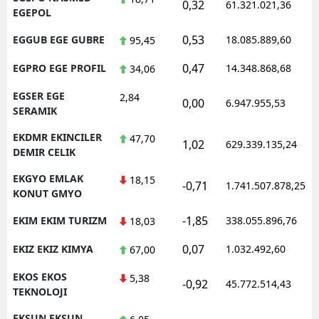
0,32
61.321.021,36
EGEPOL
0,53
EGGUB EGE GUBRE
18.085.889,60
95,45
0,47
EGPRO EGE PROFIL
14.348.868,68
34,06
EGSER EGE
2,84
0,00
6.947.955,53
SERAMIK
EKDMR EKINCILER
47,70
1,02
629.339.135,24
DEMIR CELIK
EKGYO EMLAK
18,15
-0,71
1.741.507.878,25
KONUT GMYO
-1,85
EKIM EKIM TURIZM
338.055.896,76
18,03
0,07
EKIZ EKIZ KIMYA
1.032.492,60
67,00
EKOS EKOS
5,38
-0,92
45.772.514,43
TEKNOLOJI
EKSUN EKSUN