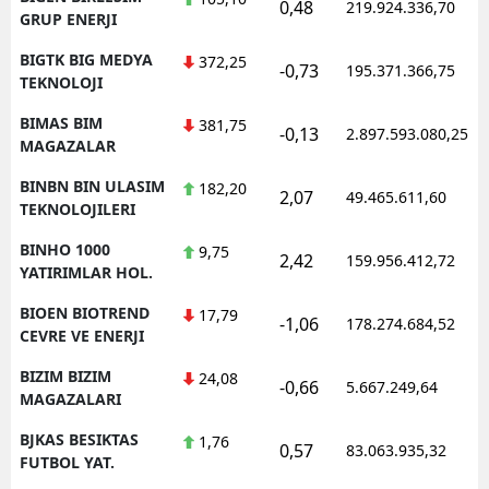
0,48
219.924.336,70
GRUP ENERJI
BIGTK BIG MEDYA
372,25
-0,73
195.371.366,75
TEKNOLOJI
BIMAS BIM
381,75
-0,13
2.897.593.080,25
MAGAZALAR
BINBN BIN ULASIM
182,20
2,07
49.465.611,60
TEKNOLOJILERI
BINHO 1000
9,75
2,42
159.956.412,72
YATIRIMLAR HOL.
BIOEN BIOTREND
17,79
-1,06
178.274.684,52
CEVRE VE ENERJI
BIZIM BIZIM
24,08
-0,66
5.667.249,64
MAGAZALARI
BJKAS BESIKTAS
1,76
0,57
83.063.935,32
FUTBOL YAT.