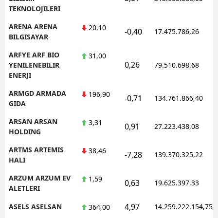
TEKNOLOJILERI
ARENA ARENA
20,10
-0,40
17.475.786,26
BILGISAYAR
ARFYE ARF BIO
31,00
0,26
YENILENEBILIR
79.510.698,68
ENERJI
ARMGD ARMADA
196,90
-0,71
134.761.866,40
GIDA
ARSAN ARSAN
3,31
0,91
27.223.438,08
HOLDING
ARTMS ARTEMIS
38,46
-7,28
139.370.325,22
HALI
ARZUM ARZUM EV
1,59
0,63
19.625.397,33
ALETLERI
4,97
ASELS ASELSAN
14.259.222.154,75
364,00