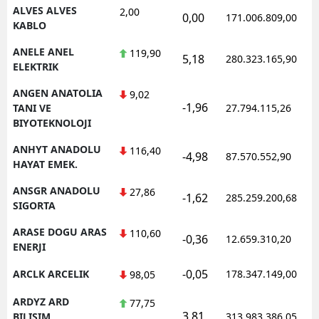
ALVES ALVES
2,00
0,00
171.006.809,00
KABLO
ANELE ANEL
119,90
5,18
280.323.165,90
ELEKTRIK
ANGEN ANATOLIA
9,02
-1,96
TANI VE
27.794.115,26
BIYOTEKNOLOJI
ANHYT ANADOLU
116,40
-4,98
87.570.552,90
HAYAT EMEK.
ANSGR ANADOLU
27,86
-1,62
285.259.200,68
SIGORTA
ARASE DOGU ARAS
110,60
-0,36
12.659.310,20
ENERJI
-0,05
ARCLK ARCELIK
178.347.149,00
98,05
ARDYZ ARD
77,75
3,81
BILISIM
313.983.386,05