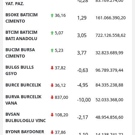
-0,28
83.169.274,00
YAT. PAZ.
BSOKE BATICIM
36,16
1,29
161.066.390,20
CIMENTO
BTCIM BATICIM
5,07
3,05
722.126.558,62
BATI ANADOLU
BUCIM BURSA
5,23
3,77
32.823.689,99
CIMENTO
BULGS BULLS
37,82
-0,63
96.789.379,44
GSYO
-4,95
BURCE BURCELIK
84.335.238,88
36,12
BURVA BURCELIK
837,00
-10,00
52.033.368,00
VANA
BVSAN
108,20
-2,17
48.954.856,60
BULBULOGLU VINC
BYDNR BAYDONER
37,86
-1,10
14.138.741,72