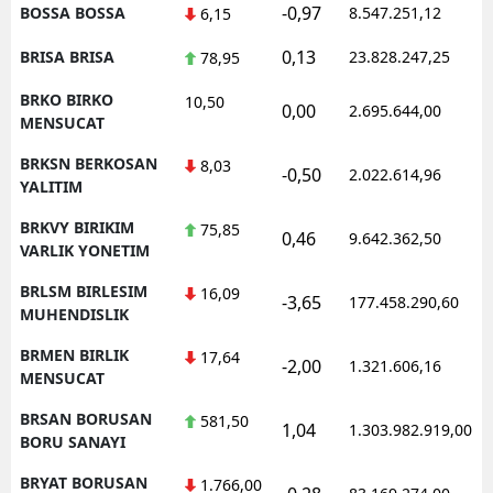
-0,97
BOSSA BOSSA
8.547.251,12
6,15
0,13
BRISA BRISA
23.828.247,25
78,95
BRKO BIRKO
10,50
0,00
2.695.644,00
MENSUCAT
BRKSN BERKOSAN
8,03
-0,50
2.022.614,96
YALITIM
BRKVY BIRIKIM
75,85
0,46
9.642.362,50
VARLIK YONETIM
BRLSM BIRLESIM
16,09
-3,65
177.458.290,60
MUHENDISLIK
BRMEN BIRLIK
17,64
-2,00
1.321.606,16
MENSUCAT
BRSAN BORUSAN
581,50
1,04
1.303.982.919,00
BORU SANAYI
BRYAT BORUSAN
1.766,00