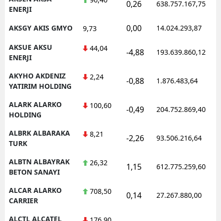
0,26
638.757.167,75
ENERJI
0,00
AKSGY AKIS GMYO
14.024.293,87
9,73
AKSUE AKSU
44,04
-4,88
193.639.860,12
ENERJI
AKYHO AKDENIZ
2,24
-0,88
1.876.483,64
YATIRIM HOLDING
ALARK ALARKO
100,60
-0,49
204.752.869,40
HOLDING
ALBRK ALBARAKA
8,21
-2,26
93.506.216,64
TURK
ALBTN ALBAYRAK
26,32
1,15
612.775.259,60
BETON SANAYI
ALCAR ALARKO
708,50
0,14
27.267.880,00
CARRIER
ALCTL ALCATEL
176,90