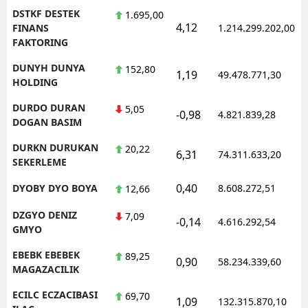
DSTKF DESTEK
1.695,00
4,12
FINANS
1.214.299.202,00
FAKTORING
DUNYH DUNYA
152,80
1,19
49.478.771,30
HOLDING
DURDO DURAN
5,05
-0,98
4.821.839,28
DOGAN BASIM
DURKN DURUKAN
20,22
6,31
74.311.633,20
SEKERLEME
0,40
DYOBY DYO BOYA
8.608.272,51
12,66
DZGYO DENIZ
7,09
-0,14
4.616.292,54
GMYO
EBEBK EBEBEK
89,25
0,90
58.234.339,60
MAGAZACILIK
ECILC ECZACIBASI
69,70
1,09
132.315.870,10