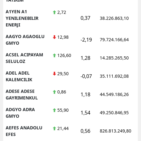
A1YEN A1
2,72
0,37
YENILENEBILIR
38.226.863,10
ENERJI
AAGYO AGAOGLU
12,98
-2,19
79.724.166,64
GMYO
ACSEL ACIPAYAM
126,60
1,28
14.285.265,50
SELULOZ
ADEL ADEL
29,50
-0,07
35.111.692,08
KALEMCILIK
ADESE ADESE
0,86
1,18
44.549.186,26
GAYRIMENKUL
ADGYO ADRA
55,90
1,54
49.250.846,95
GMYO
AEFES ANADOLU
21,44
0,56
826.813.249,80
EFES