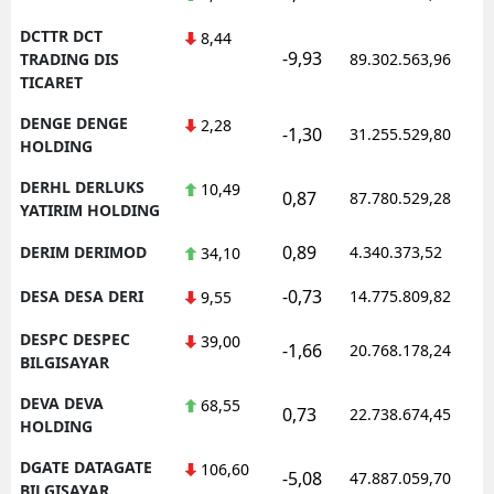
DCTTR DCT
8,44
-9,93
TRADING DIS
89.302.563,96
TICARET
DENGE DENGE
2,28
-1,30
31.255.529,80
HOLDING
DERHL DERLUKS
10,49
0,87
87.780.529,28
YATIRIM HOLDING
0,89
DERIM DERIMOD
4.340.373,52
34,10
-0,73
DESA DESA DERI
14.775.809,82
9,55
DESPC DESPEC
39,00
-1,66
20.768.178,24
BILGISAYAR
DEVA DEVA
68,55
0,73
22.738.674,45
HOLDING
DGATE DATAGATE
106,60
-5,08
47.887.059,70
BILGISAYAR