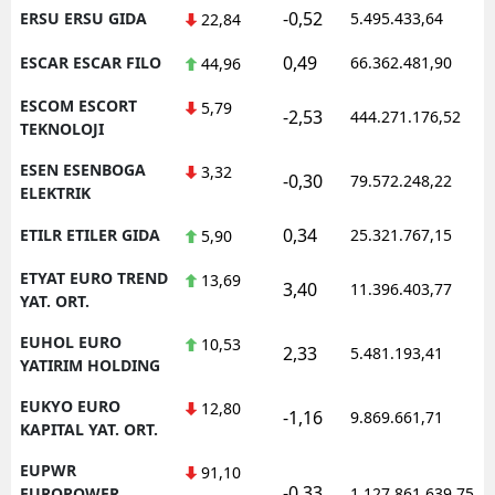
-0,52
ERSU ERSU GIDA
5.495.433,64
22,84
0,49
ESCAR ESCAR FILO
66.362.481,90
44,96
ESCOM ESCORT
5,79
-2,53
444.271.176,52
TEKNOLOJI
ESEN ESENBOGA
3,32
-0,30
79.572.248,22
ELEKTRIK
0,34
ETILR ETILER GIDA
25.321.767,15
5,90
ETYAT EURO TREND
13,69
3,40
11.396.403,77
YAT. ORT.
EUHOL EURO
10,53
2,33
5.481.193,41
YATIRIM HOLDING
EUKYO EURO
12,80
-1,16
9.869.661,71
KAPITAL YAT. ORT.
EUPWR
91,10
-0,33
EUROPOWER
1.127.861.639,75