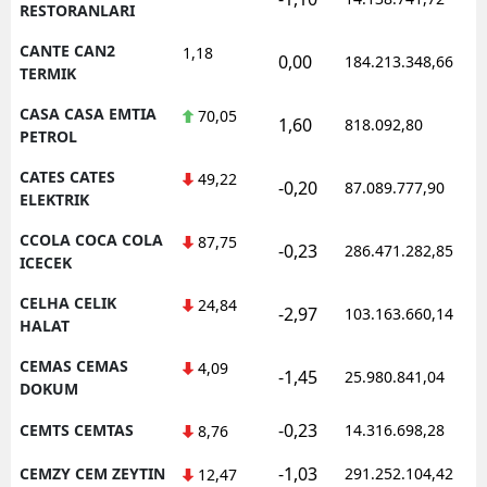
RESTORANLARI
CANTE CAN2
1,18
0,00
184.213.348,66
TERMIK
CASA CASA EMTIA
70,05
1,60
818.092,80
PETROL
CATES CATES
49,22
-0,20
87.089.777,90
ELEKTRIK
CCOLA COCA COLA
87,75
-0,23
286.471.282,85
ICECEK
CELHA CELIK
24,84
-2,97
103.163.660,14
HALAT
CEMAS CEMAS
4,09
-1,45
25.980.841,04
DOKUM
-0,23
CEMTS CEMTAS
14.316.698,28
8,76
-1,03
CEMZY CEM ZEYTIN
291.252.104,42
12,47