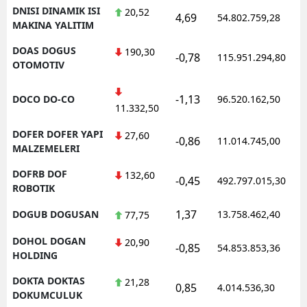
DNISI DINAMIK ISI
20,52
4,69
54.802.759,28
MAKINA YALITIM
DOAS DOGUS
190,30
-0,78
115.951.294,80
OTOMOTIV
-1,13
DOCO DO-CO
96.520.162,50
11.332,50
DOFER DOFER YAPI
27,60
-0,86
11.014.745,00
MALZEMELERI
DOFRB DOF
132,60
-0,45
492.797.015,30
ROBOTIK
1,37
DOGUB DOGUSAN
13.758.462,40
77,75
DOHOL DOGAN
20,90
-0,85
54.853.853,36
HOLDING
DOKTA DOKTAS
21,28
0,85
4.014.536,30
DOKUMCULUK