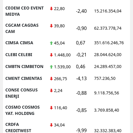
CEOEM CEO EVENT
22,80
-2,40
15.216.354,04
MEDYA
CGCAM CAGDAS
39,80
-0,90
62.373.778,74
CAM
0,67
CIMSA CIMSA
351.616.246,76
45,04
-0,21
CLEBI CELEBI
28.044.624,00
1.448,00
0,46
CMBTN CIMBETON
24.289.457,00
1.539,00
-4,13
CMENT CIMENTAS
757.236,50
266,75
CONSE CONSUS
2,24
-0,88
9.118.756,56
ENERJI
COSMO COSMOS
116,40
-0,85
3.769.858,40
YAT. HOLDING
CRDFA
34,04
-9,99
CREDITWEST
32.332.383,40