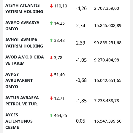
ATSYH ATLANTIS
110,10
-4,26
2.707.359,00
YATIRIM HOLDING
AVGYO AVRASYA
14,25
2,74
15.845.008,89
GMYO
AVHOL AVRUPA
38,48
2,39
99.853.251,68
YATIRIM HOLDING
AVOD A.V.O.D GIDA
3,78
-1,05
9.270.404,98
VE TARIM
AVPGY
51,40
-0,68
AVRUPAKENT
16.042.651,65
GMYO
AVTUR AVRASYA
12,71
-1,85
7.233.438,78
PETROL VE TUR.
AYCES
464,25
0,05
ALTINYUNUS
16.547.399,50
CESME