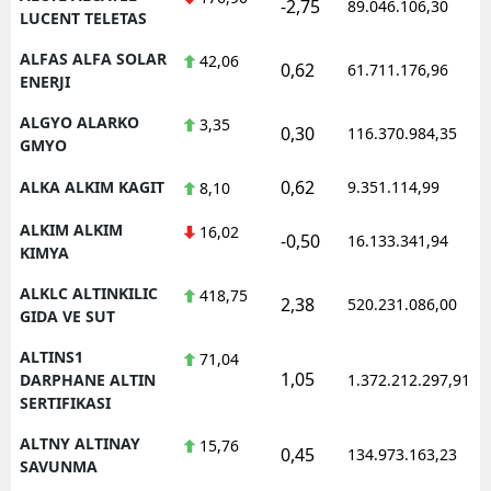
-2,75
89.046.106,30
LUCENT TELETAS
ALFAS ALFA SOLAR
42,06
0,62
61.711.176,96
ENERJI
ALGYO ALARKO
3,35
0,30
116.370.984,35
GMYO
0,62
ALKA ALKIM KAGIT
9.351.114,99
8,10
ALKIM ALKIM
16,02
-0,50
16.133.341,94
KIMYA
ALKLC ALTINKILIC
418,75
2,38
520.231.086,00
GIDA VE SUT
ALTINS1
71,04
1,05
DARPHANE ALTIN
1.372.212.297,91
SERTIFIKASI
ALTNY ALTINAY
15,76
0,45
134.973.163,23
SAVUNMA