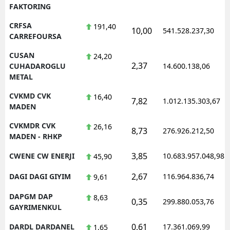
FAKTORING
CRFSA
191,40
10,00
541.528.237,30
CARREFOURSA
CUSAN
24,20
2,37
CUHADAROGLU
14.600.138,06
METAL
CVKMD CVK
16,40
7,82
1.012.135.303,67
MADEN
CVKMDR CVK
26,16
8,73
276.926.212,50
MADEN - RHKP
3,85
CWENE CW ENERJI
10.683.957.048,98
45,90
2,67
DAGI DAGI GIYIM
116.964.836,74
9,61
DAPGM DAP
8,63
0,35
299.880.053,76
GAYRIMENKUL
0,61
DARDL DARDANEL
17.361.069,99
1,65