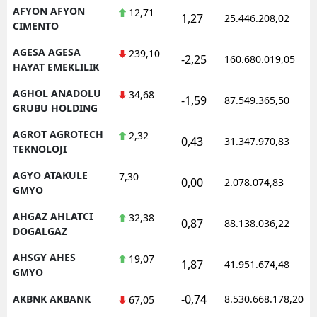
AFYON AFYON
12,71
1,27
25.446.208,02
CIMENTO
AGESA AGESA
239,10
-2,25
160.680.019,05
HAYAT EMEKLILIK
AGHOL ANADOLU
34,68
-1,59
87.549.365,50
GRUBU HOLDING
AGROT AGROTECH
2,32
0,43
31.347.970,83
TEKNOLOJI
AGYO ATAKULE
7,30
0,00
2.078.074,83
GMYO
AHGAZ AHLATCI
32,38
0,87
88.138.036,22
DOGALGAZ
AHSGY AHES
19,07
1,87
41.951.674,48
GMYO
-0,74
AKBNK AKBANK
8.530.668.178,20
67,05