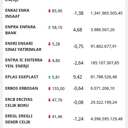
ENKAI ENKA
85,90
-1,38
1.341.965.505,45
INSAAT
ENPRA ENPARA
58,10
4,68
3.986.567,20
BANK
ENSRI ENSARI
5,28
-0,75
91.862.677,91
SINAI YATIRIMLAR
ENTRA IC ENTERRA
4,80
-2,64
185.107.307,85
YEN. ENERJI
9,42
EPLAS EGEPLAST
81.788.526,48
5,81
-0,64
ERBOS ERBOSAN
6.071.206,10
155,00
ERCB ERCIYAS
47,76
-0,08
29.322.199,24
CELIK BORU
EREGL EREGLI
41,46
-1,24
4.396.595.129,48
DEMIR CELIK