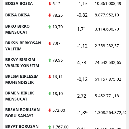
-1,13
BOSSA BOSSA
10.361.008,49
6,12
-0,82
BRISA BRISA
8.877.952,10
78,25
BRKO BIRKO
10,70
1,71
3.114.636,70
MENSUCAT
BRKSN BERKOSAN
7,97
-1,12
2.358.282,37
YALITIM
BRKVY BIRIKIM
79,95
4,78
74.542.532,65
VARLIK YONETIM
BRLSM BIRLESIM
16,11
-0,12
61.157.875,02
MUHENDISLIK
BRMEN BIRLIK
18,10
2,72
5.452.771,18
MENSUCAT
BRSAN BORUSAN
572,00
-1,89
1.308.264.872,50
BORU SANAYI
BRYAT BORUSAN
1.767,00