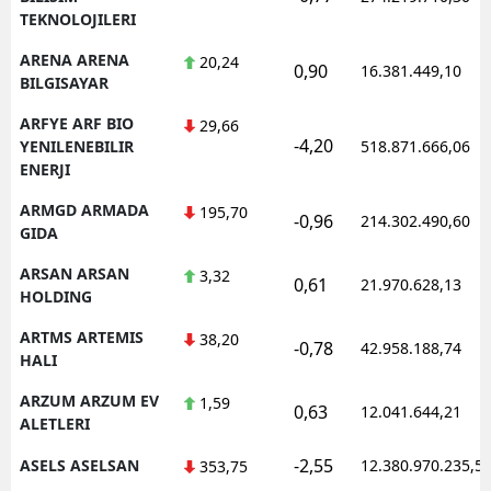
TEKNOLOJILERI
ARENA ARENA
20,24
0,90
16.381.449,10
BILGISAYAR
ARFYE ARF BIO
29,66
-4,20
YENILENEBILIR
518.871.666,06
ENERJI
ARMGD ARMADA
195,70
-0,96
214.302.490,60
GIDA
ARSAN ARSAN
3,32
0,61
21.970.628,13
HOLDING
ARTMS ARTEMIS
38,20
-0,78
42.958.188,74
HALI
ARZUM ARZUM EV
1,59
0,63
12.041.644,21
ALETLERI
-2,55
ASELS ASELSAN
12.380.970.235,5
353,75