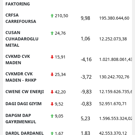
FAKTORING
CRFSA
210,50
9,98
195.380.644,60
CARREFOURSA
CUSAN
24,76
1,06
CUHADAROGLU
12.252.073,38
METAL
CVKMD CVK
15,91
-4,16
1.021.808.061,43
MADEN
CVKMDR CVK
25,34
-3,72
130.242.702,76
MADEN - RHKP
-9,83
CWENE CW ENERJI
12.159.626.735,6
42,20
-0,83
DAGI DAGI GIYIM
52.951.670,71
9,52
DAPGM DAP
9,05
5,23
1.596.553.324,02
GAYRIMENKUL
1,83
DARDL DARDANEL
42.553.370,12
1,67