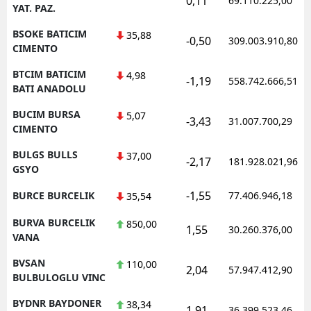
0,11
69.110.225,00
YAT. PAZ.
BSOKE BATICIM
35,88
-0,50
309.003.910,80
CIMENTO
BTCIM BATICIM
4,98
-1,19
558.742.666,51
BATI ANADOLU
BUCIM BURSA
5,07
-3,43
31.007.700,29
CIMENTO
BULGS BULLS
37,00
-2,17
181.928.021,96
GSYO
-1,55
BURCE BURCELIK
77.406.946,18
35,54
BURVA BURCELIK
850,00
1,55
30.260.376,00
VANA
BVSAN
110,00
2,04
57.947.412,90
BULBULOGLU VINC
BYDNR BAYDONER
38,34
1,91
36.399.523,46