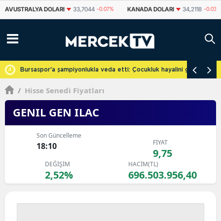
KANADA DOLARI
34,2118
-0.03%
İSVIÇRE FRANKI
59,0151
-0.12%
Y
cretsiz
Bursaspor'a şampiyonlukla veda etti: Çocukluk hayalini gerçekleşti
/
Hisse Senedi Fiyatları
GENIL GEN ILAC
Son Güncelleme
FİYAT
18:10
9,75
DEĞİŞİM
HACİM(TL)
2,52%
696.503.956,40