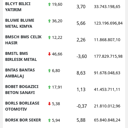
BLCYT BILICI
19,60
3,70
33.743.198,65
YATIRIM
BLUME BLUME
36,20
5,66
123.196.696,84
METAL KIMYA
BMSCH BMS CELIK
12,22
2,26
11.868.807,10
HASIR
BMSTL BMS
46,66
-3,60
177.829.715,98
BIRLESIK METAL
BNTAS BANTAS
6,80
8,63
91.678.048,63
AMBALAJ
BOBET BOGAZICI
17,91
1,13
41.453.711,11
BETON SANAYI
BORLS BORLEASE
5,38
-0,37
21.810.012,96
OTOMOTIV
5,88
BORSK BOR SEKER
65.840.848,24
5,94