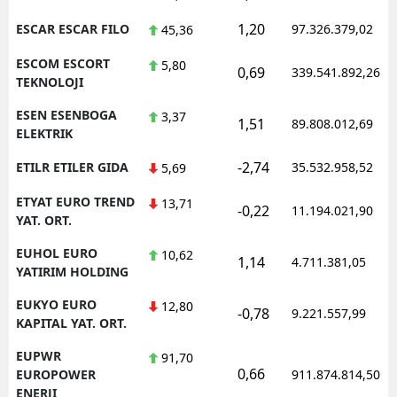
1,20
ESCAR ESCAR FILO
97.326.379,02
45,36
ESCOM ESCORT
5,80
0,69
339.541.892,26
TEKNOLOJI
ESEN ESENBOGA
3,37
1,51
89.808.012,69
ELEKTRIK
-2,74
ETILR ETILER GIDA
35.532.958,52
5,69
ETYAT EURO TREND
13,71
-0,22
11.194.021,90
YAT. ORT.
EUHOL EURO
10,62
1,14
4.711.381,05
YATIRIM HOLDING
EUKYO EURO
12,80
-0,78
9.221.557,99
KAPITAL YAT. ORT.
EUPWR
91,70
0,66
EUROPOWER
911.874.814,50
ENERJI