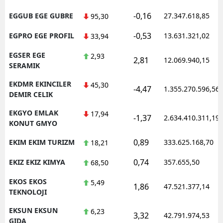
-0,16
EGGUB EGE GUBRE
27.347.618,85
95,30
-0,53
EGPRO EGE PROFIL
13.631.321,02
33,94
EGSER EGE
2,93
2,81
12.069.940,15
SERAMIK
EKDMR EKINCILER
45,30
-4,47
1.355.270.596,56
DEMIR CELIK
EKGYO EMLAK
17,94
-1,37
2.634.410.311,19
KONUT GMYO
0,89
EKIM EKIM TURIZM
333.625.168,70
18,21
0,74
EKIZ EKIZ KIMYA
357.655,50
68,50
EKOS EKOS
5,49
1,86
47.521.377,14
TEKNOLOJI
EKSUN EKSUN
6,23
3,32
42.791.974,53
GIDA