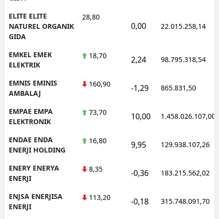
ELITE ELITE
28,80
0,00
NATUREL ORGANIK
22.015.258,14
GIDA
EMKEL EMEK
18,70
2,24
98.795.318,54
ELEKTRIK
EMNIS EMINIS
160,90
-1,29
865.831,50
AMBALAJ
EMPAE EMPA
73,70
10,00
1.458.026.107,00
ELEKTRONIK
ENDAE ENDA
16,80
9,95
129.938.107,26
ENERJI HOLDING
ENERY ENERYA
8,35
-0,36
183.215.562,02
ENERJI
ENJSA ENERJISA
113,20
-0,18
315.748.091,70
ENERJI