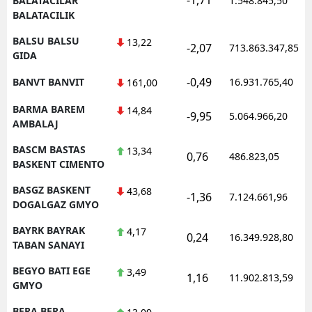
BALATACILAR
1.548.845,50
BALATACILIK
BALSU BALSU
13,22
-2,07
713.863.347,85
GIDA
-0,49
BANVT BANVIT
16.931.765,40
161,00
BARMA BAREM
14,84
-9,95
5.064.966,20
AMBALAJ
BASCM BASTAS
13,34
0,76
486.823,05
BASKENT CIMENTO
BASGZ BASKENT
43,68
-1,36
7.124.661,96
DOGALGAZ GMYO
BAYRK BAYRAK
4,17
0,24
16.349.928,80
TABAN SANAYI
BEGYO BATI EGE
3,49
1,16
11.902.813,59
GMYO
BERA BERA