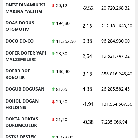
DNISI DINAMIK ISI
20,12
-2,52
20.720.268,32
MAKINA YALITIM
DOAS DOGUS
194,30
2,16
212.181.643,20
OTOMOTIV
0,38
DOCO DO-CO
96.284.930,00
11.352,50
DOFER DOFER YAPI
28,30
2,54
19.621.747,32
MALZEMELERI
DOFRB DOF
136,40
3,18
856.816.246,40
ROBOTIK
4,38
DOGUB DOGUSAN
26.285.582,45
81,05
DOHOL DOGAN
20,50
-1,91
131.554.567,36
HOLDING
DOKTA DOKTAS
21,20
-0,38
7.235.066,94
DOKUMCULUK
DSTKF DESTEK
1.773,00