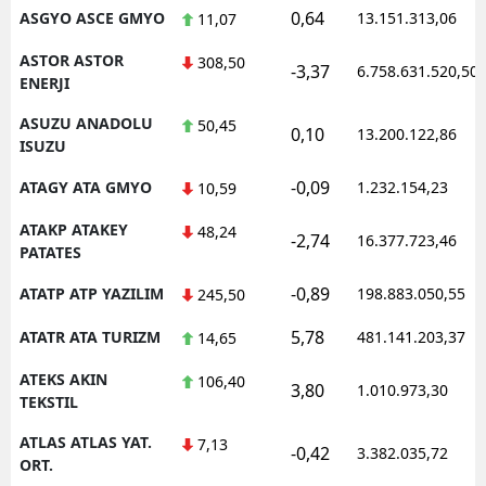
0,64
ASGYO ASCE GMYO
13.151.313,06
11,07
ASTOR ASTOR
308,50
-3,37
6.758.631.520,50
ENERJI
ASUZU ANADOLU
50,45
0,10
13.200.122,86
ISUZU
-0,09
ATAGY ATA GMYO
1.232.154,23
10,59
ATAKP ATAKEY
48,24
-2,74
16.377.723,46
PATATES
-0,89
ATATP ATP YAZILIM
198.883.050,55
245,50
5,78
ATATR ATA TURIZM
481.141.203,37
14,65
ATEKS AKIN
106,40
3,80
1.010.973,30
TEKSTIL
ATLAS ATLAS YAT.
7,13
-0,42
3.382.035,72
ORT.