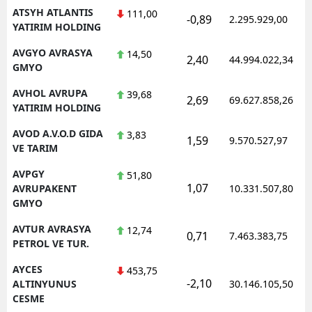
ATSYH ATLANTIS
111,00
-0,89
2.295.929,00
YATIRIM HOLDING
AVGYO AVRASYA
14,50
2,40
44.994.022,34
GMYO
AVHOL AVRUPA
39,68
2,69
69.627.858,26
YATIRIM HOLDING
AVOD A.V.O.D GIDA
3,83
1,59
9.570.527,97
VE TARIM
AVPGY
51,80
1,07
AVRUPAKENT
10.331.507,80
GMYO
AVTUR AVRASYA
12,74
0,71
7.463.383,75
PETROL VE TUR.
AYCES
453,75
-2,10
ALTINYUNUS
30.146.105,50
CESME