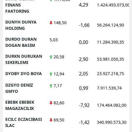
4,29
FINANS
1.424.493.073,00
FAKTORING
DUNYH DUNYA
148,50
-1,66
56.264.124,90
HOLDING
DURDO DURAN
5,03
0,00
11.284.390,35
DOGAN BASIM
DURKN DURUKAN
20,58
2,90
53.981.050,35
SEKERLEME
2,05
DYOBY DYO BOYA
23.927.218,75
12,94
DZGYO DENIZ
7,17
0,99
7.911.539,74
GMYO
EBEBK EBEBEK
82,60
-7,92
174.464.082,00
MAGAZACILIK
ECILC ECZACIBASI
69,50
-1,42
340.990.573,30
ILAC