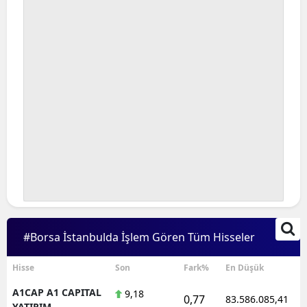
#Borsa İstanbulda İşlem Gören Tüm Hisseler
Hisse
Son
Fark%
En Düşük
A1CAP A1 CAPITAL
9,18
0,77
83.586.085,41
YATIRIM