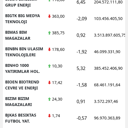
6,45
204.572.111,80
GRUP ENERJI
BIGTK BIG MEDYA
363,00
-2,09
103.456.405,50
TEKNOLOJI
BIMAS BIM
385,75
0,92
3.513.897.605,75
MAGAZALAR
BINBN BIN ULASIM
178,60
-1,92
46.099.331,90
TEKNOLOJILERI
BINHO 1000
10,30
5,32
385.452.406,90
YATIRIMLAR HOL.
BIOEN BIOTREND
17,42
-1,58
68.461.191,64
CEVRE VE ENERJI
BIZIM BIZIM
24,30
0,91
3.572.297,46
MAGAZALARI
BJKAS BESIKTAS
1,74
-0,57
96.970.363,89
FUTBOL YAT.