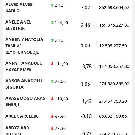
ALVES ALVES
2,12
7,07
862.693.604,57
KABLO
ANELE ANEL
124,90
2,46
169.375.227,30
ELEKTRIK
ANGEN ANATOLIA
9,10
1,00
TANI VE
12.505.277,50
BIYOTEKNOLOJI
ANHYT ANADOLU
111,90
-3,78
117.058.257,30
HAYAT EMEK.
ANSGR ANADOLU
28,60
1,35
274.580.868,90
SIGORTA
ARASE DOGU ARAS
110,40
-1,43
21.457.753,20
ENERJI
-0,10
ARCLK ARCELIK
86.832.190,65
97,90
ARDYZ ARD
77,30
-0,77
BILISIM
274.219.710,30