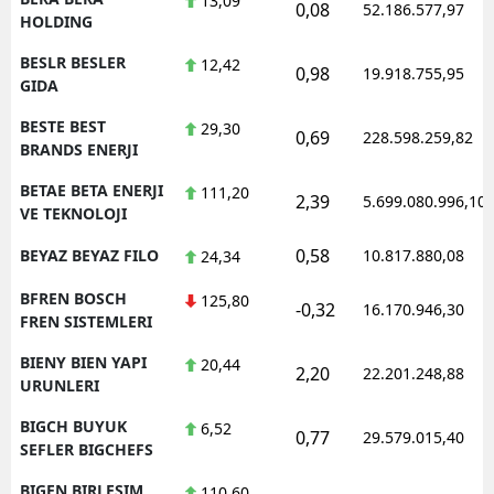
13,09
0,08
52.186.577,97
HOLDING
BESLR BESLER
12,42
0,98
19.918.755,95
GIDA
BESTE BEST
29,30
0,69
228.598.259,82
BRANDS ENERJI
BETAE BETA ENERJI
111,20
2,39
5.699.080.996,10
VE TEKNOLOJI
0,58
BEYAZ BEYAZ FILO
10.817.880,08
24,34
BFREN BOSCH
125,80
-0,32
16.170.946,30
FREN SISTEMLERI
BIENY BIEN YAPI
20,44
2,20
22.201.248,88
URUNLERI
BIGCH BUYUK
6,52
0,77
29.579.015,40
SEFLER BIGCHEFS
BIGEN BIRLESIM
110,60