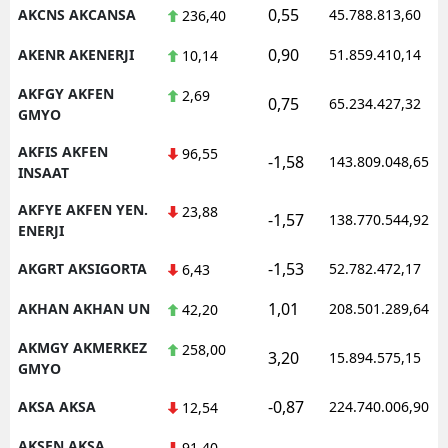
0,55
AKCNS AKCANSA
45.788.813,60
236,40
0,90
AKENR AKENERJI
51.859.410,14
10,14
AKFGY AKFEN
2,69
0,75
65.234.427,32
GMYO
AKFIS AKFEN
96,55
-1,58
143.809.048,65
INSAAT
AKFYE AKFEN YEN.
23,88
-1,57
138.770.544,92
ENERJI
-1,53
AKGRT AKSIGORTA
52.782.472,17
6,43
1,01
AKHAN AKHAN UN
208.501.289,64
42,20
AKMGY AKMERKEZ
258,00
3,20
15.894.575,15
GMYO
-0,87
AKSA AKSA
224.740.006,90
12,54
AKSEN AKSA
91,40