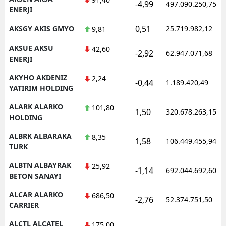
-4,99
497.090.250,75
ENERJI
0,51
AKSGY AKIS GMYO
25.719.982,12
9,81
AKSUE AKSU
42,60
-2,92
62.947.071,68
ENERJI
AKYHO AKDENIZ
2,24
-0,44
1.189.420,49
YATIRIM HOLDING
ALARK ALARKO
101,80
1,50
320.678.263,15
HOLDING
ALBRK ALBARAKA
8,35
1,58
106.449.455,94
TURK
ALBTN ALBAYRAK
25,92
-1,14
692.044.692,60
BETON SANAYI
ALCAR ALARKO
686,50
-2,76
52.374.751,50
CARRIER
ALCTL ALCATEL
175,00