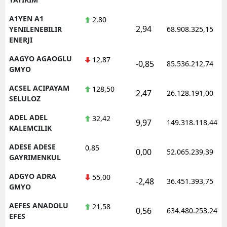
A1YEN A1
2,80
2,94
YENILENEBILIR
68.908.325,15
ENERJI
AAGYO AGAOGLU
12,87
-0,85
85.536.212,74
GMYO
ACSEL ACIPAYAM
128,50
2,47
26.128.191,00
SELULOZ
ADEL ADEL
32,42
9,97
149.318.118,44
KALEMCILIK
ADESE ADESE
0,85
0,00
52.065.239,39
GAYRIMENKUL
ADGYO ADRA
55,00
-2,48
36.451.393,75
GMYO
AEFES ANADOLU
21,58
0,56
634.480.253,24
EFES