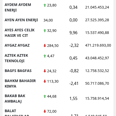
AYDEM AYDEM
23,80
0,34
21.045.453,24
ENERJI
0,00
AYEN AYEN ENERJI
27.525.395,28
34,00
AYES AYES CELIK
32,90
9,96
15.537.490,88
HASIR VE CIT
-2,32
AYGAZ AYGAZ
471.219.693,00
284,50
AZTEK AZTEK
4,47
0,45
43.048.452,97
TEKNOLOJI
-0,82
BAGFS BAGFAS
12.758.532,52
24,32
BAHKM BAHADIR
113,30
-2,41
50.717.086,70
KIMYA
BAKAB BAK
44,68
1,55
15.758.914,54
AMBALAJ
BALAT
72,00
-1,71