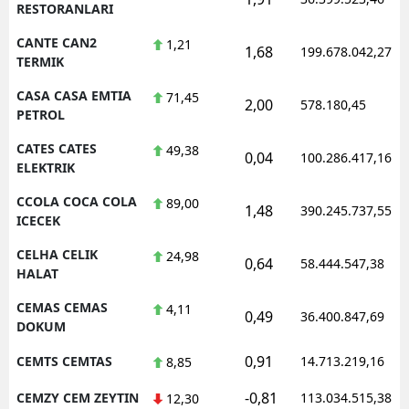
RESTORANLARI
CANTE CAN2
1,21
1,68
199.678.042,27
TERMIK
CASA CASA EMTIA
71,45
2,00
578.180,45
PETROL
CATES CATES
49,38
0,04
100.286.417,16
ELEKTRIK
CCOLA COCA COLA
89,00
1,48
390.245.737,55
ICECEK
CELHA CELIK
24,98
0,64
58.444.547,38
HALAT
CEMAS CEMAS
4,11
0,49
36.400.847,69
DOKUM
0,91
CEMTS CEMTAS
14.713.219,16
8,85
-0,81
CEMZY CEM ZEYTIN
113.034.515,38
12,30