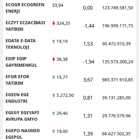
ECOGR ECOGREEN
33,94
0,00
123.749.581,50
ENERJI
ECZYT ECZACIBASI
324,25
-1,44
196.999.171,75
YATIRIM
EDATA E-DATA
19,19
1,53
90.472.910,39
TEKNOLOJI
EDIP EDIP
38,38
-1,94
135.573.300,24
GAYRIMENKUL
EFOR EFOR
19,77
3,67
985.371.910,85
YATIRIM
EGEEN EGE
5.272,50
0,81
39.131.285,00
ENDUSTRI
EGEGY EGEYAPI
29,40
1,31
29.776.579,96
AVRUPA GMYO
EGEPO NASMED
19,00
1,39
66.627.502,35
EGEPOL