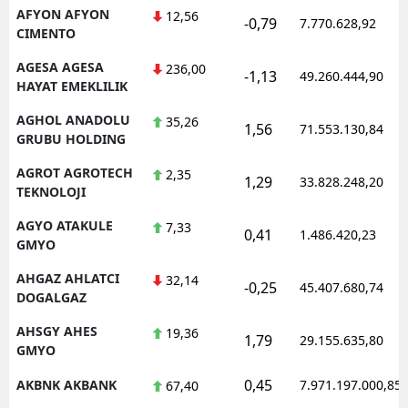
AFYON AFYON
12,56
-0,79
7.770.628,92
CIMENTO
AGESA AGESA
236,00
-1,13
49.260.444,90
HAYAT EMEKLILIK
AGHOL ANADOLU
35,26
1,56
71.553.130,84
GRUBU HOLDING
AGROT AGROTECH
2,35
1,29
33.828.248,20
TEKNOLOJI
AGYO ATAKULE
7,33
0,41
1.486.420,23
GMYO
AHGAZ AHLATCI
32,14
-0,25
45.407.680,74
DOGALGAZ
AHSGY AHES
19,36
1,79
29.155.635,80
GMYO
0,45
AKBNK AKBANK
7.971.197.000,85
67,40