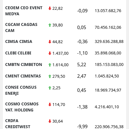
CEOEM CEO EVENT
22,82
-0,09
13.057.682,76
MEDYA
CGCAM CAGDAS
39,80
0,05
70.456.162,06
CAM
-0,36
CIMSA CIMSA
329.636.288,88
44,82
-1,10
CLEBI CELEBI
35.898.068,00
1.437,00
5,22
CMBTN CIMBETON
185.153.083,00
1.614,00
2,47
CMENT CIMENTAS
1.045.824,50
279,50
CONSE CONSUS
2,25
0,45
18.969.734,97
ENERJI
COSMO COSMOS
114,70
-1,38
4.216.401,10
YAT. HOLDING
CRDFA
30,64
-9,99
CREDITWEST
220.906.756,38