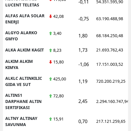
-0,11
54.351.595,90
LUCENT TELETAS
ALFAS ALFA SOLAR
42,08
-0,75
63.190.488,98
ENERJI
ALGYO ALARKO
3,40
1,80
68.184.250,48
GMYO
1,73
ALKA ALKIM KAGIT
21.693.762,43
8,23
ALKIM ALKIM
15,80
-1,06
17.151.003,52
KIMYA
ALKLC ALTINKILIC
425,00
1,19
720.200.219,25
GIDA VE SUT
ALTINS1
72,80
2,45
DARPHANE ALTIN
2.294.160.747,94
SERTIFIKASI
ALTNY ALTINAY
15,91
0,70
217.121.259,65
SAVUNMA