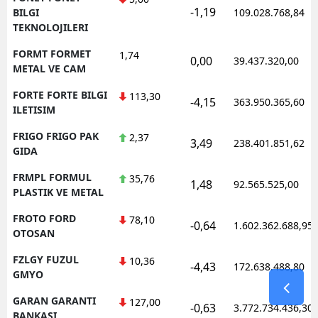
-1,19
BILGI
109.028.768,84
TEKNOLOJILERI
FORMT FORMET
1,74
0,00
39.437.320,00
METAL VE CAM
FORTE FORTE BILGI
113,30
-4,15
363.950.365,60
ILETISIM
FRIGO FRIGO PAK
2,37
3,49
238.401.851,62
GIDA
FRMPL FORMUL
35,76
1,48
92.565.525,00
PLASTIK VE METAL
FROTO FORD
78,10
-0,64
1.602.362.688,95
OTOSAN
FZLGY FUZUL
10,36
-4,43
172.638.488,80
GMYO
GARAN GARANTI
127,00
-0,63
3.772.734.436,30
BANKASI