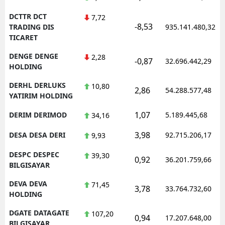
DCTTR DCT
7,72
-8,53
TRADING DIS
935.141.480,32
TICARET
DENGE DENGE
2,28
-0,87
32.696.442,29
HOLDING
DERHL DERLUKS
10,80
2,86
54.288.577,48
YATIRIM HOLDING
1,07
DERIM DERIMOD
5.189.445,68
34,16
3,98
DESA DESA DERI
92.715.206,17
9,93
DESPC DESPEC
39,30
0,92
36.201.759,66
BILGISAYAR
DEVA DEVA
71,45
3,78
33.764.732,60
HOLDING
DGATE DATAGATE
107,20
0,94
17.207.648,00
BILGISAYAR