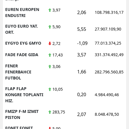
EUREN EUROPEN
3,97
2,06
108.798.316,17
ENDUSTRI
EUYO EURO YAT.
5,90
5,55
27.907.109,90
ORT.
-1,09
EYGYO EYG GMYO
77.013.374,25
2,72
3,57
FADE FADE GIDA
331.374.492,49
17,43
FENER
3,06
1,66
FENERBAHCE
282.796.560,85
FUTBOL
FLAP FLAP
10,05
0,20
KONGRE TOPLANTI
4.984.490,46
HIZ.
FMIZP F-M IZMIT
283,75
2,07
8.048.478,50
PISTON
FONET FONET
5,00