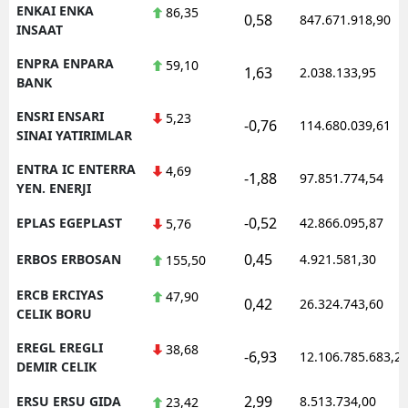
ENKAI ENKA
86,35
0,58
847.671.918,90
INSAAT
ENPRA ENPARA
59,10
1,63
2.038.133,95
BANK
ENSRI ENSARI
5,23
-0,76
114.680.039,61
SINAI YATIRIMLAR
ENTRA IC ENTERRA
4,69
-1,88
97.851.774,54
YEN. ENERJI
-0,52
EPLAS EGEPLAST
42.866.095,87
5,76
0,45
ERBOS ERBOSAN
4.921.581,30
155,50
ERCB ERCIYAS
47,90
0,42
26.324.743,60
CELIK BORU
EREGL EREGLI
38,68
-6,93
12.106.785.683,2
DEMIR CELIK
2,99
ERSU ERSU GIDA
8.513.734,00
23,42