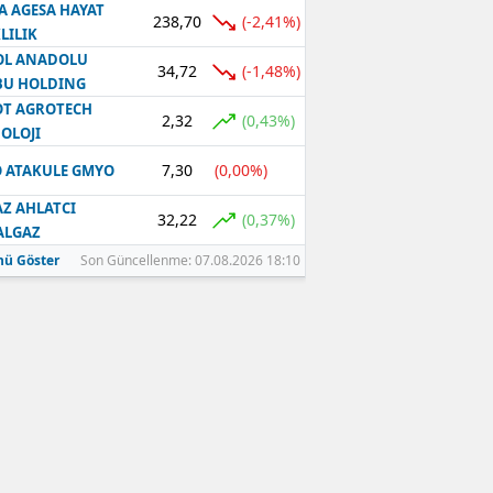
A AGESA HAYAT
238,70
(-2,41%)
LILIK
OL ANADOLU
34,72
(-1,48%)
BU HOLDING
T AGROTECH
2,32
(0,43%)
OLOJI
7,30
(0,00%)
 ATAKULE GMYO
Z AHLATCI
32,22
(0,37%)
ALGAZ
ü Göster
Son Güncellenme: 07.08.2026 18:10