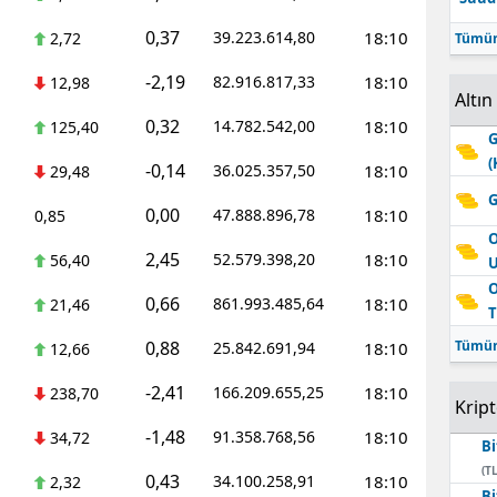
0,37
39.223.614,80
18:10
2,72
Tümün
-2,19
82.916.817,33
18:10
12,98
Altın
0,32
14.782.542,00
18:10
125,40
G
(
-0,14
36.025.357,50
18:10
29,48
G
0,00
47.888.896,78
18:10
0,85
O
2,45
52.579.398,20
18:10
56,40
O
0,66
861.993.485,64
18:10
21,46
T
0,88
Tümün
25.842.691,94
18:10
12,66
-2,41
166.209.655,25
18:10
238,70
Krip
-1,48
91.358.768,56
18:10
34,72
Bi
(TL
0,43
34.100.258,91
18:10
2,32
Bi