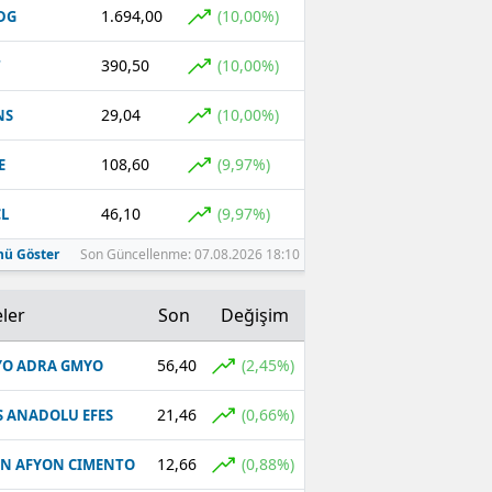
1.694,00
(10,00%)
DG
390,50
(10,00%)
T
29,04
(10,00%)
NS
108,60
(9,97%)
E
46,10
(9,97%)
L
ü Göster
Son Güncellenme: 07.08.2026 18:10
ler
Son
Değişim
56,40
(2,45%)
O ADRA GMYO
21,46
(0,66%)
S ANADOLU EFES
12,66
(0,88%)
N AFYON CIMENTO