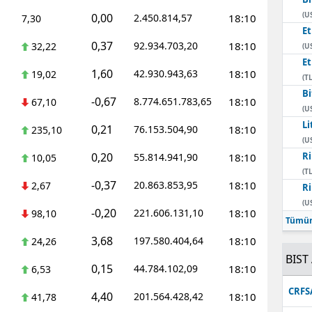
(U
0,00
2.450.814,57
18:10
7,30
E
0,37
92.934.703,20
18:10
32,22
(U
E
1,60
42.930.943,63
18:10
19,02
(TL
Bi
-0,67
8.774.651.783,65
18:10
67,10
(U
Li
0,21
76.153.504,90
18:10
235,10
(U
0,20
Ri
55.814.941,90
18:10
10,05
(TL
-0,37
20.863.853,95
18:10
2,67
Ri
(U
-0,20
221.606.131,10
18:10
98,10
Tümün
3,68
197.580.404,64
18:10
24,26
BIST 
0,15
44.784.102,09
18:10
6,53
CRFS
4,40
201.564.428,42
18:10
41,78