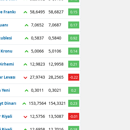
58,6495
58,6827
re Frankı
0.15
7,0652
7,0687
Yuanı
0.17
0,5837
0,5840
ublesi
0.92
5,0066
5,0106
ç Kronu
0.14
12,9823
12,9958
Dirhemi
0.21
27,9743
28,2565
r Levası
-0.22
0,3011
0,3021
 Yeni
0.2
153,7564
154,3321
yt Dinarı
0.23
12,5756
13,5087
 Riyali
-0.01
12,6958
12,7016
 Riyali
0.18