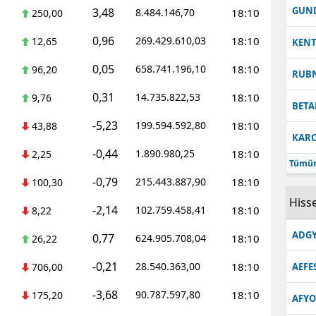
GUN
3,48
8.484.146,70
18:10
250,00
0,96
269.429.610,03
18:10
12,65
KEN
0,05
658.741.196,10
18:10
96,20
RUB
0,31
14.735.822,53
18:10
9,76
BETA
-5,23
199.594.592,80
18:10
43,88
KARC
-0,44
1.890.980,25
18:10
2,25
Tümün
-0,79
215.443.887,90
18:10
100,30
Hisse
-2,14
102.759.458,41
18:10
8,22
ADGY
0,77
624.905.708,04
18:10
26,22
-0,21
28.540.363,00
18:10
706,00
AEFE
-3,68
90.787.597,80
18:10
175,20
AFYO