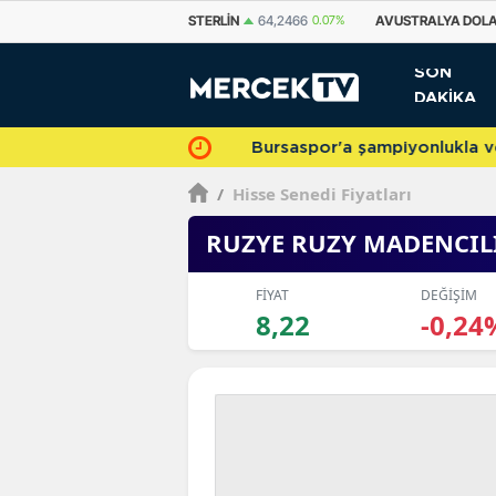
STERLIN
64,2466
0.07%
AVUSTRALYA DOLARI
33,5028
0.01%
KANA
SON
DAKİKA
Bursaspor'a şampiyonlukla veda 
/
Hisse Senedi Fiyatları
RUZYE RUZY MADENCILI
FİYAT
DEĞİŞİM
8,22
-0,24