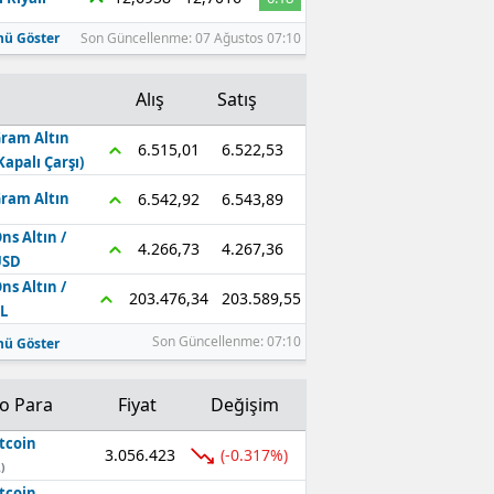
ü Göster
Son Güncellenme: 07 Ağustos 07:10
Alış
Satış
ram Altın
6.522,53
6.515,01
Kapalı Çarşı)
6.543,89
6.542,92
ram Altın
ns Altın /
4.267,36
4.266,73
USD
ns Altın /
203.589,55
203.476,34
L
Son Güncellenme: 07:10
ü Göster
to Para
Fiyat
Değişim
tcoin
3.056.423
(-0.317%)
)
tcoin