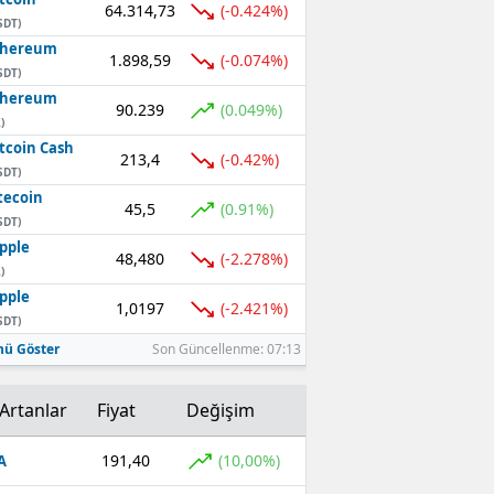
64.314,73
(-0.424%)
SDT)
thereum
1.898,59
(-0.074%)
SDT)
thereum
90.239
(0.049%)
)
tcoin Cash
213,4
(-0.42%)
SDT)
tecoin
45,5
(0.91%)
SDT)
pple
48,480
(-2.278%)
)
pple
1,0197
(-2.421%)
SDT)
ü Göster
Son Güncellenme: 07:13
Artanlar
Fiyat
Değişim
191,40
(10,00%)
A