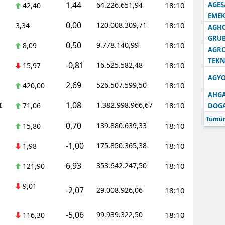
1,44
64.226.651,94
18:10
AGES
42,40
EMEK
0,00
120.008.309,71
18:10
3,34
AGH
GRU
0,50
9.778.140,99
18:10
8,09
AGRO
TEKN
-0,81
16.525.582,48
18:10
15,97
AGYO
2,69
526.507.599,50
18:10
420,00
AHGA
1,08
I
1.382.998.966,67
18:10
71,06
DOG
Tümün
0,70
139.880.639,33
18:10
15,80
-1,00
175.850.365,38
18:10
1,98
6,93
353.642.247,50
18:10
121,90
9,01
-2,07
29.008.926,06
18:10
-5,06
99.939.322,50
18:10
116,30