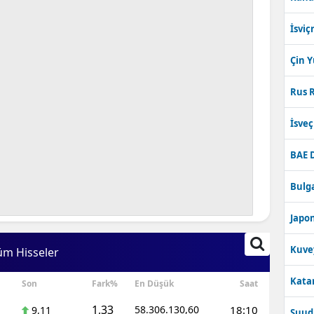
İsviç
Çin 
Rus R
İsve
BAE 
Bulga
Japon
Kuve
üm Hisseler
Katar
Son
Fark%
En Düşük
Saat
1,33
58.306.130,60
18:10
9,11
Suudi