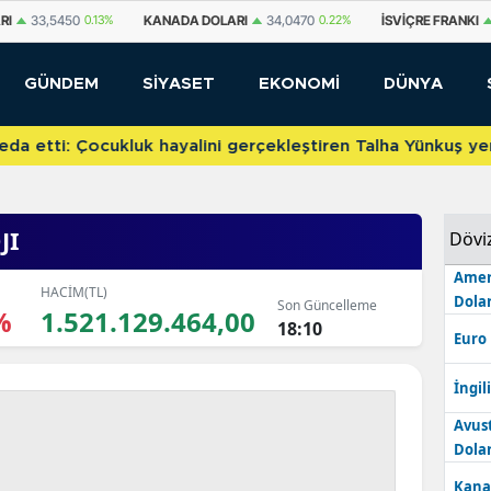
A DOLARI
34,0470
0.22%
İSVIÇRE FRANKI
58,7057
0.18%
YUAN OFF
GÜNDEM
SİYASET
EKONOMİ
DÜNYA
etti: Çocukluk hayalini gerçekleştiren Talha Yünkuş yeni t
JI
Dövi
Amer
HACİM(TL)
Dolar
Son Güncelleme
%
1.521.129.464,00
18:10
Euro
İngili
Avus
Dolar
Kana