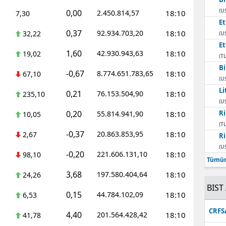
(U
0,00
2.450.814,57
18:10
7,30
E
0,37
92.934.703,20
18:10
32,22
(U
E
1,60
42.930.943,63
18:10
19,02
(TL
Bi
-0,67
8.774.651.783,65
18:10
67,10
(U
Li
0,21
76.153.504,90
18:10
235,10
(U
0,20
Ri
55.814.941,90
18:10
10,05
(TL
-0,37
20.863.853,95
18:10
2,67
Ri
(U
-0,20
221.606.131,10
18:10
98,10
Tümün
3,68
197.580.404,64
18:10
24,26
BIST 
0,15
44.784.102,09
18:10
6,53
CRFS
4,40
201.564.428,42
18:10
41,78