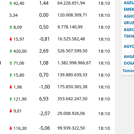
1,44
64.226.651,94
18:10
AGES
42,40
EMEK
0,00
120.008.309,71
18:10
3,34
AGH
GRU
0,50
9.778.140,99
18:10
8,09
AGRO
TEKN
-0,81
16.525.582,48
18:10
15,97
AGYO
2,69
526.507.599,50
18:10
420,00
AHGA
1,08
I
1.382.998.966,67
18:10
71,06
DOG
Tümün
0,70
139.880.639,33
18:10
15,80
-1,00
175.850.365,38
18:10
1,98
6,93
353.642.247,50
18:10
121,90
9,01
-2,07
29.008.926,06
18:10
-5,06
99.939.322,50
18:10
116,30