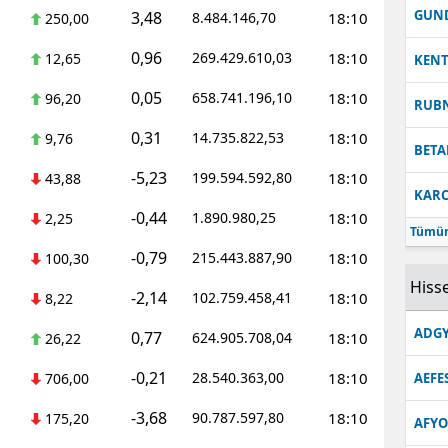
GUN
3,48
8.484.146,70
18:10
250,00
0,96
269.429.610,03
18:10
12,65
KEN
0,05
658.741.196,10
18:10
96,20
RUB
0,31
14.735.822,53
18:10
9,76
BETA
-5,23
199.594.592,80
18:10
43,88
KARC
-0,44
1.890.980,25
18:10
2,25
Tümün
-0,79
215.443.887,90
18:10
100,30
Hisse
-2,14
102.759.458,41
18:10
8,22
ADGY
0,77
624.905.708,04
18:10
26,22
-0,21
28.540.363,00
18:10
706,00
AEFE
-3,68
90.787.597,80
18:10
175,20
AFYO