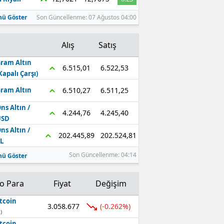
ü Göster
Son Güncellenme: 07 Ağustos 04:00
Alış
Satış
ram Altın
6.522,53
6.515,01
Kapalı Çarşı)
6.511,25
6.510,27
ram Altın
ns Altın /
4.245,40
4.244,76
USD
ns Altın /
202.524,81
202.445,89
L
Son Güncellenme: 04:14
ü Göster
to Para
Fiyat
Değişim
tcoin
3.058.677
(-0.262%)
)
tcoin