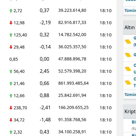
0,37
39.223.614,80
18:10
2,72
Tümün
-2,19
82.916.817,33
18:10
12,98
Altın
0,32
14.782.542,00
18:10
125,40
G
(
-0,14
36.025.357,50
18:10
29,48
G
0,00
47.888.896,78
18:10
0,85
O
2,45
52.579.398,20
18:10
56,40
O
0,66
861.993.485,64
18:10
21,46
T
0,88
Tümün
25.842.691,94
18:10
12,66
-2,41
166.209.655,25
18:10
238,70
Krip
-1,48
91.358.768,56
18:10
34,72
Bi
(TL
0,43
34.100.258,91
18:10
2,32
Bi