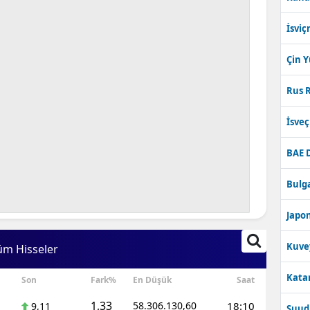
İsviç
Çin 
Rus R
İsve
BAE 
Bulga
Japon
Kuve
üm Hisseler
Katar
Son
Fark%
En Düşük
Saat
1,33
58.306.130,60
18:10
9,11
Suudi