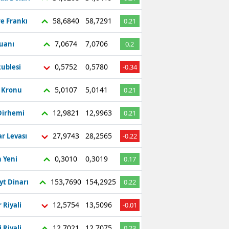
58,6840
58,7291
re Frankı
0.21
7,0674
7,0706
Yuanı
0.2
0,5752
0,5780
ublesi
-0.34
5,0107
5,0141
ç Kronu
0.21
12,9821
12,9963
Dirhemi
0.21
27,9743
28,2565
r Levası
-0.22
0,3010
0,3019
 Yeni
0.17
153,7690
154,2925
yt Dinarı
0.22
12,5754
13,5096
 Riyali
-0.01
12,7021
12,7075
 Riyali
0.23