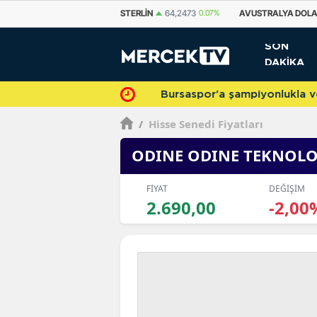
STERLIN
64,2473
0.07%
AVUSTRALYA DOLARI
33,5450
0.13%
KANAD
SON
DAKİKA
Bursaspor'a şampiyonlukla veda 
/
Hisse Senedi Fiyatları
ODINE ODINE TEKNOLO
FİYAT
DEĞİŞİM
2.690,00
-2,00