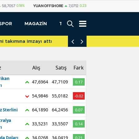
SHORE
7,0712
0.23%
YUAN
7,0704
0.19%
RUBLE
0,5780
-0.34%
SPOR
MAGAZİN
TEKNOLOJİ
akımına imzayı attı
İniş takımları yere d
z
Alış
Satış
Fark
ikan
47,6964
47,7109
0.17
ı
54,9846
55,0182
-0.02
64,1890
64,2456
z Sterlini
0.07
tralya
33,5231
33,5507
0.14
ı
34,0268
34,0419
da Doları
0.21