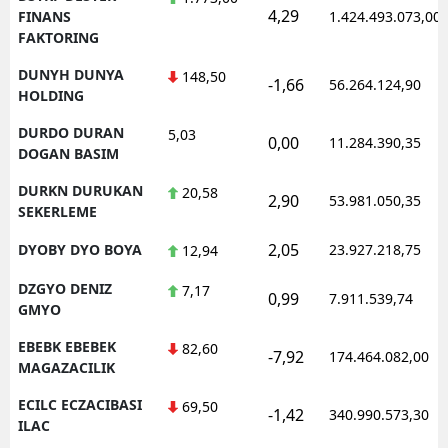
4,29
FINANS
1.424.493.073,00
FAKTORING
DUNYH DUNYA
148,50
-1,66
56.264.124,90
HOLDING
DURDO DURAN
5,03
0,00
11.284.390,35
DOGAN BASIM
DURKN DURUKAN
20,58
2,90
53.981.050,35
SEKERLEME
2,05
DYOBY DYO BOYA
23.927.218,75
12,94
DZGYO DENIZ
7,17
0,99
7.911.539,74
GMYO
EBEBK EBEBEK
82,60
-7,92
174.464.082,00
MAGAZACILIK
ECILC ECZACIBASI
69,50
-1,42
340.990.573,30
ILAC