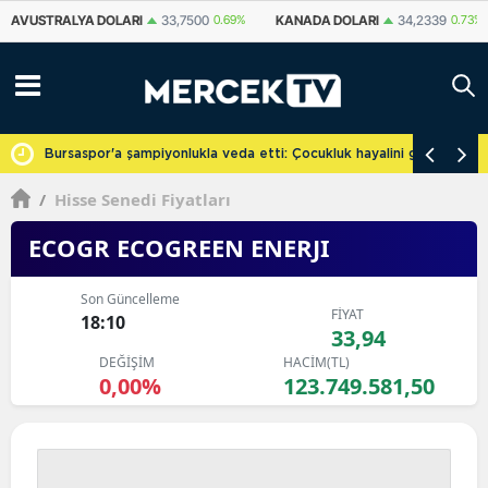
KANADA DOLARI
34,2339
0.73%
İSVIÇRE FRANKI
59,1179
0.82%
YU
cretsiz
Bursaspor'a şampiyonlukla veda etti: Çocukluk hayalini gerçekleşti
/
Hisse Senedi Fiyatları
ECOGR ECOGREEN ENERJI
Son Güncelleme
FİYAT
18:10
33,94
DEĞİŞİM
HACİM(TL)
0,00%
123.749.581,50