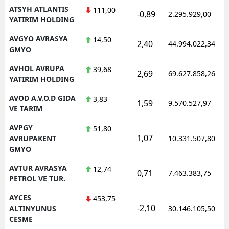
ATSYH ATLANTIS
111,00
-0,89
2.295.929,00
YATIRIM HOLDING
AVGYO AVRASYA
14,50
2,40
44.994.022,34
GMYO
AVHOL AVRUPA
39,68
2,69
69.627.858,26
YATIRIM HOLDING
AVOD A.V.O.D GIDA
3,83
1,59
9.570.527,97
VE TARIM
AVPGY
51,80
1,07
AVRUPAKENT
10.331.507,80
GMYO
AVTUR AVRASYA
12,74
0,71
7.463.383,75
PETROL VE TUR.
AYCES
453,75
-2,10
ALTINYUNUS
30.146.105,50
CESME