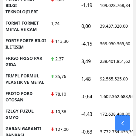
-1,19
BILGI
109.028.768,84
TEKNOLOJILERI
FORMT FORMET
1,74
0,00
39.437.320,00
METAL VE CAM
FORTE FORTE BILGI
113,30
-4,15
363.950.365,60
ILETISIM
FRIGO FRIGO PAK
2,37
3,49
238.401.851,62
GIDA
FRMPL FORMUL
35,76
1,48
92.565.525,00
PLASTIK VE METAL
FROTO FORD
78,10
-0,64
1.602.362.688,95
OTOSAN
FZLGY FUZUL
10,36
-4,43
172.638.488,80
GMYO
GARAN GARANTI
127,00
-0,63
3.772.734.436,30
BANKASI