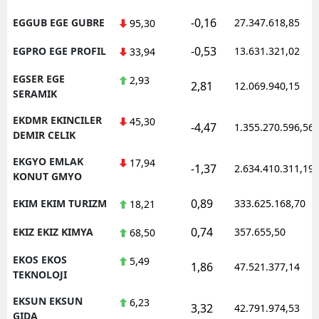
-0,16
EGGUB EGE GUBRE
27.347.618,85
95,30
-0,53
EGPRO EGE PROFIL
13.631.321,02
33,94
EGSER EGE
2,93
2,81
12.069.940,15
SERAMIK
EKDMR EKINCILER
45,30
-4,47
1.355.270.596,56
DEMIR CELIK
EKGYO EMLAK
17,94
-1,37
2.634.410.311,19
KONUT GMYO
0,89
EKIM EKIM TURIZM
333.625.168,70
18,21
0,74
EKIZ EKIZ KIMYA
357.655,50
68,50
EKOS EKOS
5,49
1,86
47.521.377,14
TEKNOLOJI
EKSUN EKSUN
6,23
3,32
42.791.974,53
GIDA