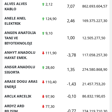
ALVES ALVES
2,12
7,07
862.693.604,57
KABLO
ANELE ANEL
124,90
2,46
169.375.227,30
ELEKTRIK
ANGEN ANATOLIA
9,10
1,00
TANI VE
12.505.277,50
BIYOTEKNOLOJI
ANHYT ANADOLU
111,90
-3,78
117.058.257,30
HAYAT EMEK.
ANSGR ANADOLU
28,60
1,35
274.580.868,90
SIGORTA
ARASE DOGU ARAS
110,40
-1,43
21.457.753,20
ENERJI
-0,10
ARCLK ARCELIK
86.832.190,65
97,90
ARDYZ ARD
77,30
-0,77
BILISIM
274.219.710,30