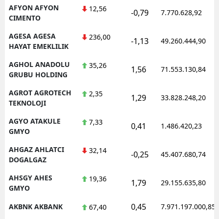
AFYON AFYON
12,56
-0,79
7.770.628,92
CIMENTO
AGESA AGESA
236,00
-1,13
49.260.444,90
HAYAT EMEKLILIK
AGHOL ANADOLU
35,26
1,56
71.553.130,84
GRUBU HOLDING
AGROT AGROTECH
2,35
1,29
33.828.248,20
TEKNOLOJI
AGYO ATAKULE
7,33
0,41
1.486.420,23
GMYO
AHGAZ AHLATCI
32,14
-0,25
45.407.680,74
DOGALGAZ
AHSGY AHES
19,36
1,79
29.155.635,80
GMYO
0,45
AKBNK AKBANK
7.971.197.000,85
67,40