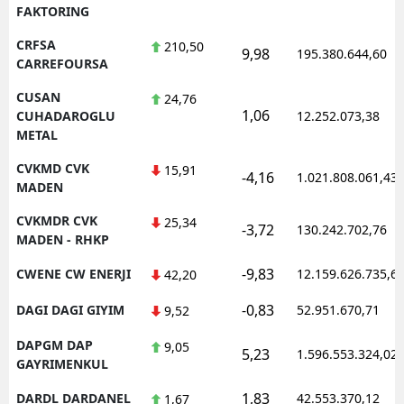
FAKTORING
CRFSA
210,50
9,98
195.380.644,60
CARREFOURSA
CUSAN
24,76
1,06
CUHADAROGLU
12.252.073,38
METAL
CVKMD CVK
15,91
-4,16
1.021.808.061,43
MADEN
CVKMDR CVK
25,34
-3,72
130.242.702,76
MADEN - RHKP
-9,83
CWENE CW ENERJI
12.159.626.735,6
42,20
-0,83
DAGI DAGI GIYIM
52.951.670,71
9,52
DAPGM DAP
9,05
5,23
1.596.553.324,02
GAYRIMENKUL
1,83
DARDL DARDANEL
42.553.370,12
1,67