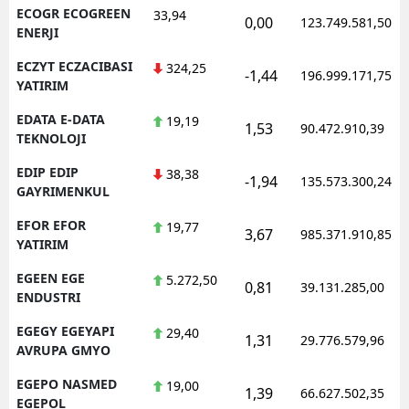
ECOGR ECOGREEN
33,94
0,00
123.749.581,50
ENERJI
ECZYT ECZACIBASI
324,25
-1,44
196.999.171,75
YATIRIM
EDATA E-DATA
19,19
1,53
90.472.910,39
TEKNOLOJI
EDIP EDIP
38,38
-1,94
135.573.300,24
GAYRIMENKUL
EFOR EFOR
19,77
3,67
985.371.910,85
YATIRIM
EGEEN EGE
5.272,50
0,81
39.131.285,00
ENDUSTRI
EGEGY EGEYAPI
29,40
1,31
29.776.579,96
AVRUPA GMYO
EGEPO NASMED
19,00
1,39
66.627.502,35
EGEPOL