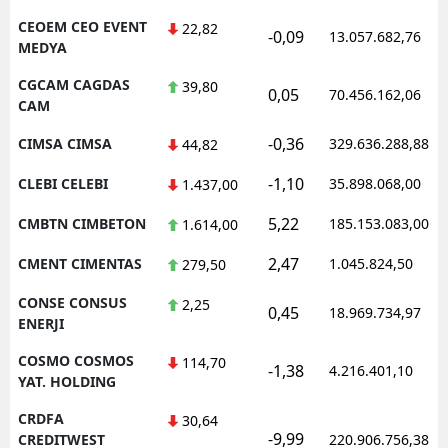
CEOEM CEO EVENT
22,82
-0,09
13.057.682,76
MEDYA
CGCAM CAGDAS
39,80
0,05
70.456.162,06
CAM
-0,36
CIMSA CIMSA
329.636.288,88
44,82
-1,10
CLEBI CELEBI
35.898.068,00
1.437,00
5,22
CMBTN CIMBETON
185.153.083,00
1.614,00
2,47
CMENT CIMENTAS
1.045.824,50
279,50
CONSE CONSUS
2,25
0,45
18.969.734,97
ENERJI
COSMO COSMOS
114,70
-1,38
4.216.401,10
YAT. HOLDING
CRDFA
30,64
-9,99
CREDITWEST
220.906.756,38