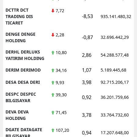
DCTTR DCT
7,72
-8,53
TRADING DIS
935.141.480,32
TICARET
DENGE DENGE
2,28
-0,87
32.696.442,29
HOLDING
DERHL DERLUKS
10,80
2,86
54.288.577,48
YATIRIM HOLDING
1,07
DERIM DERIMOD
5.189.445,68
34,16
3,98
DESA DESA DERI
92.715.206,17
9,93
DESPC DESPEC
39,30
0,92
36.201.759,66
BILGISAYAR
DEVA DEVA
71,45
3,78
33.764.732,60
HOLDING
DGATE DATAGATE
107,20
0,94
17.207.648,00
BILGISAYAR