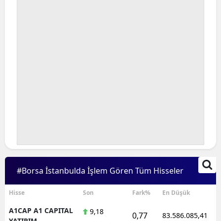
#Borsa İstanbulda İşlem Gören Tüm Hisseler
Hisse
Son
Fark%
En Düşük
A1CAP A1 CAPITAL
9,18
0,77
83.586.085,41
YATIRIM