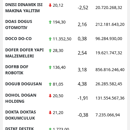
DNISI DINAMIK ISI
20,12
-2,52
20.720.268,32
MAKINA YALITIM
DOAS DOGUS
194,30
2,16
212.181.643,20
OTOMOTIV
0,38
DOCO DO-CO
96.284.930,00
11.352,50
DOFER DOFER YAPI
28,30
2,54
19.621.747,32
MALZEMELERI
DOFRB DOF
136,40
3,18
856.816.246,40
ROBOTIK
4,38
DOGUB DOGUSAN
26.285.582,45
81,05
DOHOL DOGAN
20,50
-1,91
131.554.567,36
HOLDING
DOKTA DOKTAS
21,20
-0,38
7.235.066,94
DOKUMCULUK
DSTKF DESTEK
1.773,00