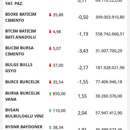
0,11
69.110.225,00
YAT. PAZ.
BSOKE BATICIM
35,88
-0,50
309.003.910,80
CIMENTO
BTCIM BATICIM
4,98
-1,19
558.742.666,51
BATI ANADOLU
BUCIM BURSA
5,07
-3,43
31.007.700,29
CIMENTO
BULGS BULLS
37,00
-2,17
181.928.021,96
GSYO
-1,55
BURCE BURCELIK
77.406.946,18
35,54
BURVA BURCELIK
850,00
1,55
30.260.376,00
VANA
BVSAN
110,00
2,04
57.947.412,90
BULBULOGLU VINC
BYDNR BAYDONER
38,34
1,91
36.399.523,46