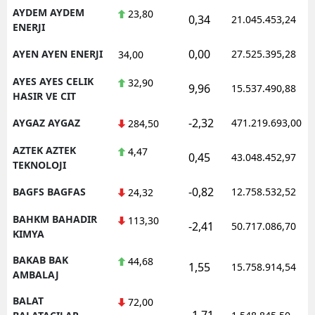
AYDEM AYDEM
23,80
0,34
21.045.453,24
ENERJI
0,00
AYEN AYEN ENERJI
27.525.395,28
34,00
AYES AYES CELIK
32,90
9,96
15.537.490,88
HASIR VE CIT
-2,32
AYGAZ AYGAZ
471.219.693,00
284,50
AZTEK AZTEK
4,47
0,45
43.048.452,97
TEKNOLOJI
-0,82
BAGFS BAGFAS
12.758.532,52
24,32
BAHKM BAHADIR
113,30
-2,41
50.717.086,70
KIMYA
BAKAB BAK
44,68
1,55
15.758.914,54
AMBALAJ
BALAT
72,00
-1,71