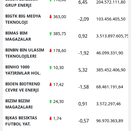
6,45
204.572.111,80
GRUP ENERJI
BIGTK BIG MEDYA
363,00
-2,09
103.456.405,50
TEKNOLOJI
BIMAS BIM
385,75
0,92
3.513.897.605,75
MAGAZALAR
BINBN BIN ULASIM
178,60
-1,92
46.099.331,90
TEKNOLOJILERI
BINHO 1000
10,30
5,32
385.452.406,90
YATIRIMLAR HOL.
BIOEN BIOTREND
17,42
-1,58
68.461.191,64
CEVRE VE ENERJI
BIZIM BIZIM
24,30
0,91
3.572.297,46
MAGAZALARI
BJKAS BESIKTAS
1,74
-0,57
96.970.363,89
FUTBOL YAT.