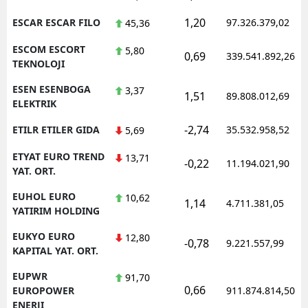
1,20
ESCAR ESCAR FILO
97.326.379,02
45,36
ESCOM ESCORT
5,80
0,69
339.541.892,26
TEKNOLOJI
ESEN ESENBOGA
3,37
1,51
89.808.012,69
ELEKTRIK
-2,74
ETILR ETILER GIDA
35.532.958,52
5,69
ETYAT EURO TREND
13,71
-0,22
11.194.021,90
YAT. ORT.
EUHOL EURO
10,62
1,14
4.711.381,05
YATIRIM HOLDING
EUKYO EURO
12,80
-0,78
9.221.557,99
KAPITAL YAT. ORT.
EUPWR
91,70
0,66
EUROPOWER
911.874.814,50
ENERJI