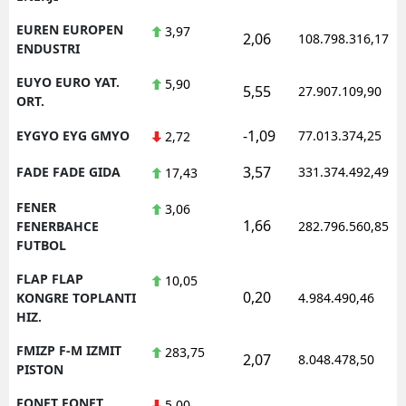
EUREN EUROPEN
3,97
2,06
108.798.316,17
ENDUSTRI
EUYO EURO YAT.
5,90
5,55
27.907.109,90
ORT.
-1,09
EYGYO EYG GMYO
77.013.374,25
2,72
3,57
FADE FADE GIDA
331.374.492,49
17,43
FENER
3,06
1,66
FENERBAHCE
282.796.560,85
FUTBOL
FLAP FLAP
10,05
0,20
KONGRE TOPLANTI
4.984.490,46
HIZ.
FMIZP F-M IZMIT
283,75
2,07
8.048.478,50
PISTON
FONET FONET
5,00