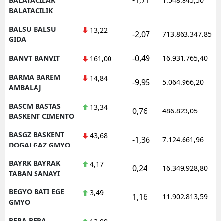
BALATACILAR
1.548.845,50
BALATACILIK
BALSU BALSU
13,22
-2,07
713.863.347,85
GIDA
-0,49
BANVT BANVIT
16.931.765,40
161,00
BARMA BAREM
14,84
-9,95
5.064.966,20
AMBALAJ
BASCM BASTAS
13,34
0,76
486.823,05
BASKENT CIMENTO
BASGZ BASKENT
43,68
-1,36
7.124.661,96
DOGALGAZ GMYO
BAYRK BAYRAK
4,17
0,24
16.349.928,80
TABAN SANAYI
BEGYO BATI EGE
3,49
1,16
11.902.813,59
GMYO
BERA BERA