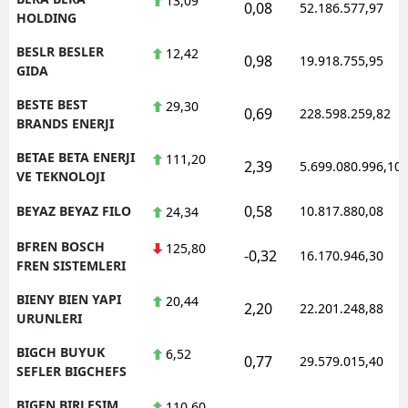
13,09
0,08
52.186.577,97
HOLDING
BESLR BESLER
12,42
0,98
19.918.755,95
GIDA
BESTE BEST
29,30
0,69
228.598.259,82
BRANDS ENERJI
BETAE BETA ENERJI
111,20
2,39
5.699.080.996,10
VE TEKNOLOJI
0,58
BEYAZ BEYAZ FILO
10.817.880,08
24,34
BFREN BOSCH
125,80
-0,32
16.170.946,30
FREN SISTEMLERI
BIENY BIEN YAPI
20,44
2,20
22.201.248,88
URUNLERI
BIGCH BUYUK
6,52
0,77
29.579.015,40
SEFLER BIGCHEFS
BIGEN BIRLESIM
110,60