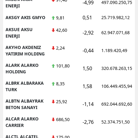
-4,99
497.090.250,75
ENERJI
0,51
AKSGY AKIS GMYO
25.719.982,12
9,81
AKSUE AKSU
42,60
-2,92
62.947.071,68
ENERJI
AKYHO AKDENIZ
2,24
-0,44
1.189.420,49
YATIRIM HOLDING
ALARK ALARKO
101,80
1,50
320.678.263,15
HOLDING
ALBRK ALBARAKA
8,35
1,58
106.449.455,94
TURK
ALBTN ALBAYRAK
25,92
-1,14
692.044.692,60
BETON SANAYI
ALCAR ALARKO
686,50
-2,76
52.374.751,50
CARRIER
ALCTL ALCATEL
175,00