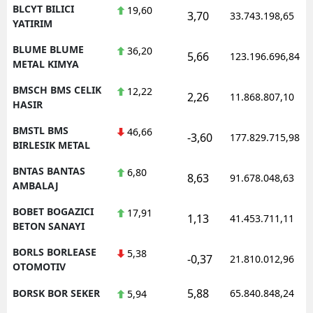
BLCYT BILICI
19,60
3,70
33.743.198,65
YATIRIM
BLUME BLUME
36,20
5,66
123.196.696,84
METAL KIMYA
BMSCH BMS CELIK
12,22
2,26
11.868.807,10
HASIR
BMSTL BMS
46,66
-3,60
177.829.715,98
BIRLESIK METAL
BNTAS BANTAS
6,80
8,63
91.678.048,63
AMBALAJ
BOBET BOGAZICI
17,91
1,13
41.453.711,11
BETON SANAYI
BORLS BORLEASE
5,38
-0,37
21.810.012,96
OTOMOTIV
5,88
BORSK BOR SEKER
65.840.848,24
5,94