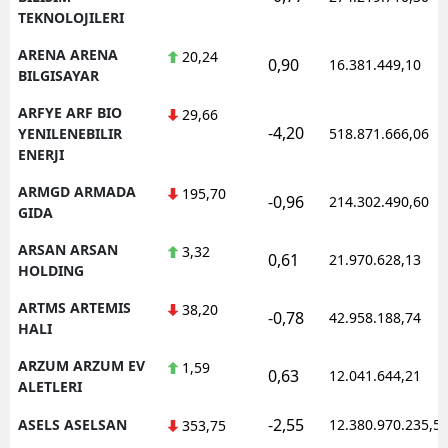
TEKNOLOJILERI
ARENA ARENA
20,24
0,90
16.381.449,10
BILGISAYAR
ARFYE ARF BIO
29,66
-4,20
YENILENEBILIR
518.871.666,06
ENERJI
ARMGD ARMADA
195,70
-0,96
214.302.490,60
GIDA
ARSAN ARSAN
3,32
0,61
21.970.628,13
HOLDING
ARTMS ARTEMIS
38,20
-0,78
42.958.188,74
HALI
ARZUM ARZUM EV
1,59
0,63
12.041.644,21
ALETLERI
-2,55
ASELS ASELSAN
12.380.970.235,5
353,75