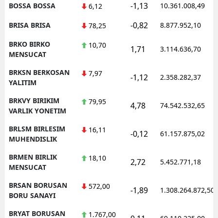
-1,13
BOSSA BOSSA
10.361.008,49
6,12
-0,82
BRISA BRISA
8.877.952,10
78,25
BRKO BIRKO
10,70
1,71
3.114.636,70
MENSUCAT
BRKSN BERKOSAN
7,97
-1,12
2.358.282,37
YALITIM
BRKVY BIRIKIM
79,95
4,78
74.542.532,65
VARLIK YONETIM
BRLSM BIRLESIM
16,11
-0,12
61.157.875,02
MUHENDISLIK
BRMEN BIRLIK
18,10
2,72
5.452.771,18
MENSUCAT
BRSAN BORUSAN
572,00
-1,89
1.308.264.872,50
BORU SANAYI
BRYAT BORUSAN
1.767,00