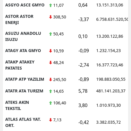
0,64
ASGYO ASCE GMYO
13.151.313,06
11,07
ASTOR ASTOR
308,50
-3,37
6.758.631.520,50
ENERJI
ASUZU ANADOLU
50,45
0,10
13.200.122,86
ISUZU
-0,09
ATAGY ATA GMYO
1.232.154,23
10,59
ATAKP ATAKEY
48,24
-2,74
16.377.723,46
PATATES
-0,89
ATATP ATP YAZILIM
198.883.050,55
245,50
5,78
ATATR ATA TURIZM
481.141.203,37
14,65
ATEKS AKIN
106,40
3,80
1.010.973,30
TEKSTIL
ATLAS ATLAS YAT.
7,13
-0,42
3.382.035,72
ORT.