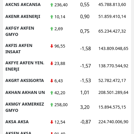
0,55
AKCNS AKCANSA
45.788.813,60
236,40
0,90
AKENR AKENERJI
51.859.410,14
10,14
AKFGY AKFEN
2,69
0,75
65.234.427,32
GMYO
AKFIS AKFEN
96,55
-1,58
143.809.048,65
INSAAT
AKFYE AKFEN YEN.
23,88
-1,57
138.770.544,92
ENERJI
-1,53
AKGRT AKSIGORTA
52.782.472,17
6,43
1,01
AKHAN AKHAN UN
208.501.289,64
42,20
AKMGY AKMERKEZ
258,00
3,20
15.894.575,15
GMYO
-0,87
AKSA AKSA
224.740.006,90
12,54
AKSEN AKSA
91,40