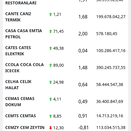
RESTORANLARI
CANTE CAN2
1,21
1,68
199.678.042,27
TERMIK
CASA CASA EMTIA
71,45
2,00
578.180,45
PETROL
CATES CATES
49,38
0,04
100.286.417,16
ELEKTRIK
CCOLA COCA COLA
89,00
1,48
390.245.737,55
ICECEK
CELHA CELIK
24,98
0,64
58.444.547,38
HALAT
CEMAS CEMAS
4,11
0,49
36.400.847,69
DOKUM
0,91
CEMTS CEMTAS
14.713.219,16
8,85
-0,81
CEMZY CEM ZEYTIN
113.034.515,38
12,30