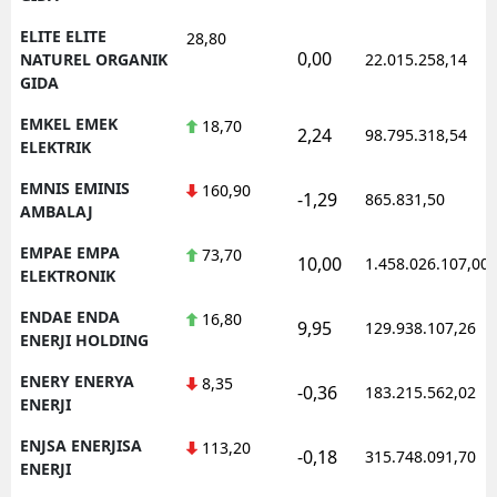
ELITE ELITE
28,80
0,00
NATUREL ORGANIK
22.015.258,14
GIDA
EMKEL EMEK
18,70
2,24
98.795.318,54
ELEKTRIK
EMNIS EMINIS
160,90
-1,29
865.831,50
AMBALAJ
EMPAE EMPA
73,70
10,00
1.458.026.107,00
ELEKTRONIK
ENDAE ENDA
16,80
9,95
129.938.107,26
ENERJI HOLDING
ENERY ENERYA
8,35
-0,36
183.215.562,02
ENERJI
ENJSA ENERJISA
113,20
-0,18
315.748.091,70
ENERJI