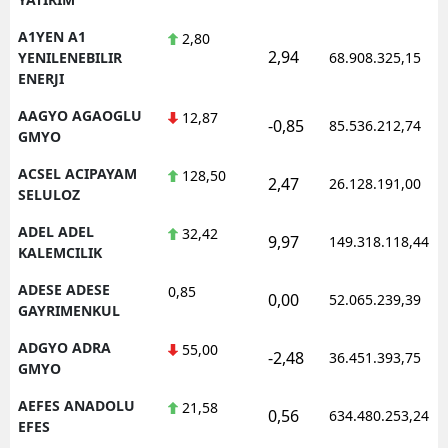
A1YEN A1
2,80
2,94
YENILENEBILIR
68.908.325,15
ENERJI
AAGYO AGAOGLU
12,87
-0,85
85.536.212,74
GMYO
ACSEL ACIPAYAM
128,50
2,47
26.128.191,00
SELULOZ
ADEL ADEL
32,42
9,97
149.318.118,44
KALEMCILIK
ADESE ADESE
0,85
0,00
52.065.239,39
GAYRIMENKUL
ADGYO ADRA
55,00
-2,48
36.451.393,75
GMYO
AEFES ANADOLU
21,58
0,56
634.480.253,24
EFES