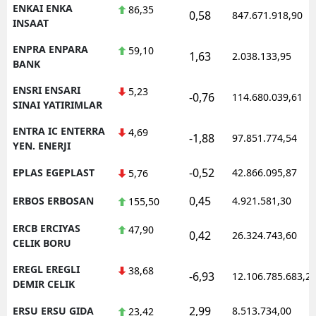
ENKAI ENKA
86,35
0,58
847.671.918,90
INSAAT
ENPRA ENPARA
59,10
1,63
2.038.133,95
BANK
ENSRI ENSARI
5,23
-0,76
114.680.039,61
SINAI YATIRIMLAR
ENTRA IC ENTERRA
4,69
-1,88
97.851.774,54
YEN. ENERJI
-0,52
EPLAS EGEPLAST
42.866.095,87
5,76
0,45
ERBOS ERBOSAN
4.921.581,30
155,50
ERCB ERCIYAS
47,90
0,42
26.324.743,60
CELIK BORU
EREGL EREGLI
38,68
-6,93
12.106.785.683,2
DEMIR CELIK
2,99
ERSU ERSU GIDA
8.513.734,00
23,42