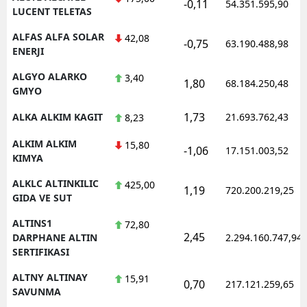
-0,11
54.351.595,90
LUCENT TELETAS
ALFAS ALFA SOLAR
42,08
-0,75
63.190.488,98
ENERJI
ALGYO ALARKO
3,40
1,80
68.184.250,48
GMYO
1,73
ALKA ALKIM KAGIT
21.693.762,43
8,23
ALKIM ALKIM
15,80
-1,06
17.151.003,52
KIMYA
ALKLC ALTINKILIC
425,00
1,19
720.200.219,25
GIDA VE SUT
ALTINS1
72,80
2,45
DARPHANE ALTIN
2.294.160.747,94
SERTIFIKASI
ALTNY ALTINAY
15,91
0,70
217.121.259,65
SAVUNMA