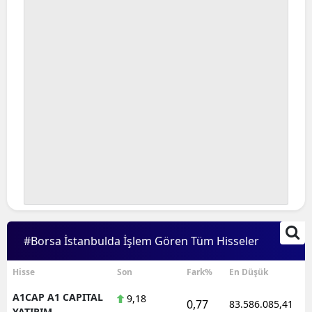
#Borsa İstanbulda İşlem Gören Tüm Hisseler
Hisse
Son
Fark%
En Düşük
A1CAP A1 CAPITAL
9,18
0,77
83.586.085,41
YATIRIM