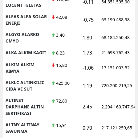
-0,11
54.351.595,90
LUCENT TELETAS
ALFAS ALFA SOLAR
42,08
-0,75
63.190.488,98
ENERJI
ALGYO ALARKO
3,40
1,80
68.184.250,48
GMYO
1,73
ALKA ALKIM KAGIT
21.693.762,43
8,23
ALKIM ALKIM
15,80
-1,06
17.151.003,52
KIMYA
ALKLC ALTINKILIC
425,00
1,19
720.200.219,25
GIDA VE SUT
ALTINS1
72,80
2,45
DARPHANE ALTIN
2.294.160.747,94
SERTIFIKASI
ALTNY ALTINAY
15,91
0,70
217.121.259,65
SAVUNMA