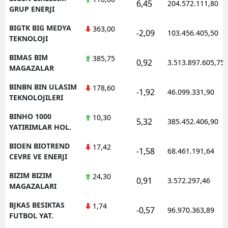
6,45
204.572.111,80
GRUP ENERJI
BIGTK BIG MEDYA
363,00
-2,09
103.456.405,50
TEKNOLOJI
BIMAS BIM
385,75
0,92
3.513.897.605,75
MAGAZALAR
BINBN BIN ULASIM
178,60
-1,92
46.099.331,90
TEKNOLOJILERI
BINHO 1000
10,30
5,32
385.452.406,90
YATIRIMLAR HOL.
BIOEN BIOTREND
17,42
-1,58
68.461.191,64
CEVRE VE ENERJI
BIZIM BIZIM
24,30
0,91
3.572.297,46
MAGAZALARI
BJKAS BESIKTAS
1,74
-0,57
96.970.363,89
FUTBOL YAT.