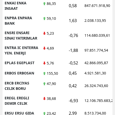
ENKAI ENKA
86,35
0,58
847.671.918,90
INSAAT
ENPRA ENPARA
59,10
1,63
2.038.133,95
BANK
ENSRI ENSARI
5,23
-0,76
114.680.039,61
SINAI YATIRIMLAR
ENTRA IC ENTERRA
4,69
-1,88
97.851.774,54
YEN. ENERJI
-0,52
EPLAS EGEPLAST
42.866.095,87
5,76
0,45
ERBOS ERBOSAN
4.921.581,30
155,50
ERCB ERCIYAS
47,90
0,42
26.324.743,60
CELIK BORU
EREGL EREGLI
38,68
-6,93
12.106.785.683,2
DEMIR CELIK
2,99
ERSU ERSU GIDA
8.513.734,00
23,42