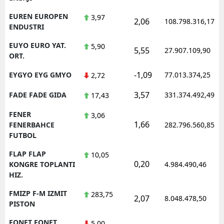
EUREN EUROPEN
3,97
2,06
108.798.316,17
ENDUSTRI
EUYO EURO YAT.
5,90
5,55
27.907.109,90
ORT.
-1,09
EYGYO EYG GMYO
77.013.374,25
2,72
3,57
FADE FADE GIDA
331.374.492,49
17,43
FENER
3,06
1,66
FENERBAHCE
282.796.560,85
FUTBOL
FLAP FLAP
10,05
0,20
KONGRE TOPLANTI
4.984.490,46
HIZ.
FMIZP F-M IZMIT
283,75
2,07
8.048.478,50
PISTON
FONET FONET
5,00