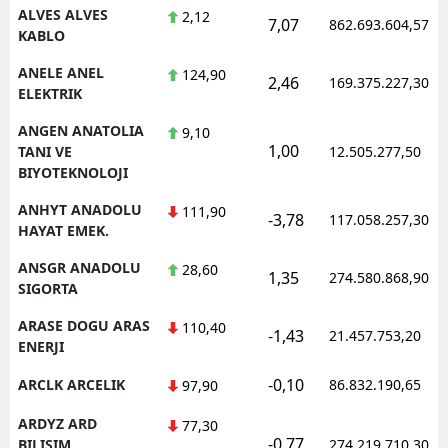
ALVES ALVES
2,12
7,07
862.693.604,57
KABLO
ANELE ANEL
124,90
2,46
169.375.227,30
ELEKTRIK
ANGEN ANATOLIA
9,10
1,00
TANI VE
12.505.277,50
BIYOTEKNOLOJI
ANHYT ANADOLU
111,90
-3,78
117.058.257,30
HAYAT EMEK.
ANSGR ANADOLU
28,60
1,35
274.580.868,90
SIGORTA
ARASE DOGU ARAS
110,40
-1,43
21.457.753,20
ENERJI
-0,10
ARCLK ARCELIK
86.832.190,65
97,90
ARDYZ ARD
77,30
-0,77
BILISIM
274.219.710,30