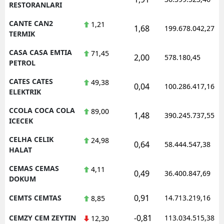
RESTORANLARI
CANTE CAN2
1,21
1,68
199.678.042,27
TERMIK
CASA CASA EMTIA
71,45
2,00
578.180,45
PETROL
CATES CATES
49,38
0,04
100.286.417,16
ELEKTRIK
CCOLA COCA COLA
89,00
1,48
390.245.737,55
ICECEK
CELHA CELIK
24,98
0,64
58.444.547,38
HALAT
CEMAS CEMAS
4,11
0,49
36.400.847,69
DOKUM
0,91
CEMTS CEMTAS
14.713.219,16
8,85
-0,81
CEMZY CEM ZEYTIN
113.034.515,38
12,30