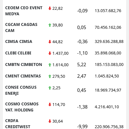
CEOEM CEO EVENT
22,82
-0,09
13.057.682,76
MEDYA
CGCAM CAGDAS
39,80
0,05
70.456.162,06
CAM
-0,36
CIMSA CIMSA
329.636.288,88
44,82
-1,10
CLEBI CELEBI
35.898.068,00
1.437,00
5,22
CMBTN CIMBETON
185.153.083,00
1.614,00
2,47
CMENT CIMENTAS
1.045.824,50
279,50
CONSE CONSUS
2,25
0,45
18.969.734,97
ENERJI
COSMO COSMOS
114,70
-1,38
4.216.401,10
YAT. HOLDING
CRDFA
30,64
-9,99
CREDITWEST
220.906.756,38