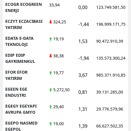
ECOGR ECOGREEN
33,94
0,00
123.749.581,50
ENERJI
ECZYT ECZACIBASI
324,25
-1,44
196.999.171,75
YATIRIM
EDATA E-DATA
19,19
1,53
90.472.910,39
TEKNOLOJI
EDIP EDIP
38,38
-1,94
135.573.300,24
GAYRIMENKUL
EFOR EFOR
19,77
3,67
985.371.910,85
YATIRIM
EGEEN EGE
5.272,50
0,81
39.131.285,00
ENDUSTRI
EGEGY EGEYAPI
29,40
1,31
29.776.579,96
AVRUPA GMYO
EGEPO NASMED
19,00
1,39
66.627.502,35
EGEPOL