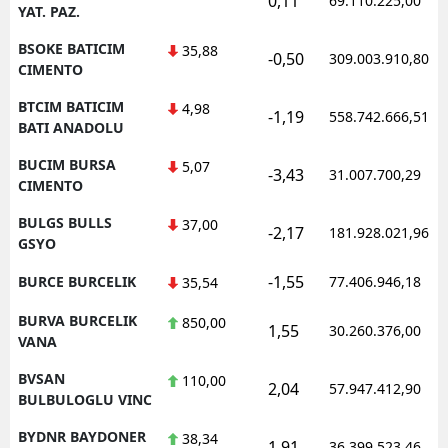
0,11
69.110.225,00
YAT. PAZ.
BSOKE BATICIM
35,88
-0,50
309.003.910,80
CIMENTO
BTCIM BATICIM
4,98
-1,19
558.742.666,51
BATI ANADOLU
BUCIM BURSA
5,07
-3,43
31.007.700,29
CIMENTO
BULGS BULLS
37,00
-2,17
181.928.021,96
GSYO
-1,55
BURCE BURCELIK
77.406.946,18
35,54
BURVA BURCELIK
850,00
1,55
30.260.376,00
VANA
BVSAN
110,00
2,04
57.947.412,90
BULBULOGLU VINC
BYDNR BAYDONER
38,34
1,91
36.399.523,46