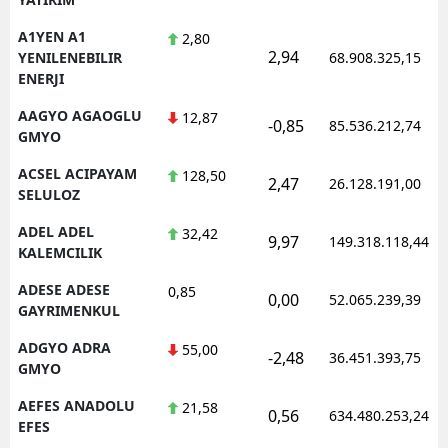
A1YEN A1
2,80
2,94
YENILENEBILIR
68.908.325,15
ENERJI
AAGYO AGAOGLU
12,87
-0,85
85.536.212,74
GMYO
ACSEL ACIPAYAM
128,50
2,47
26.128.191,00
SELULOZ
ADEL ADEL
32,42
9,97
149.318.118,44
KALEMCILIK
ADESE ADESE
0,85
0,00
52.065.239,39
GAYRIMENKUL
ADGYO ADRA
55,00
-2,48
36.451.393,75
GMYO
AEFES ANADOLU
21,58
0,56
634.480.253,24
EFES