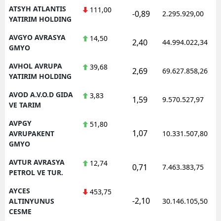
ATSYH ATLANTIS
111,00
-0,89
2.295.929,00
YATIRIM HOLDING
AVGYO AVRASYA
14,50
2,40
44.994.022,34
GMYO
AVHOL AVRUPA
39,68
2,69
69.627.858,26
YATIRIM HOLDING
AVOD A.V.O.D GIDA
3,83
1,59
9.570.527,97
VE TARIM
AVPGY
51,80
1,07
AVRUPAKENT
10.331.507,80
GMYO
AVTUR AVRASYA
12,74
0,71
7.463.383,75
PETROL VE TUR.
AYCES
453,75
-2,10
ALTINYUNUS
30.146.105,50
CESME