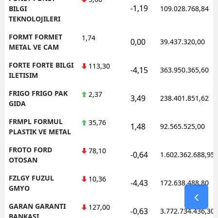
-1,19
BILGI
109.028.768,84
TEKNOLOJILERI
FORMT FORMET
1,74
0,00
39.437.320,00
METAL VE CAM
FORTE FORTE BILGI
113,30
-4,15
363.950.365,60
ILETISIM
FRIGO FRIGO PAK
2,37
3,49
238.401.851,62
GIDA
FRMPL FORMUL
35,76
1,48
92.565.525,00
PLASTIK VE METAL
FROTO FORD
78,10
-0,64
1.602.362.688,95
OTOSAN
FZLGY FUZUL
10,36
-4,43
172.638.488,80
GMYO
GARAN GARANTI
127,00
-0,63
3.772.734.436,30
BANKASI