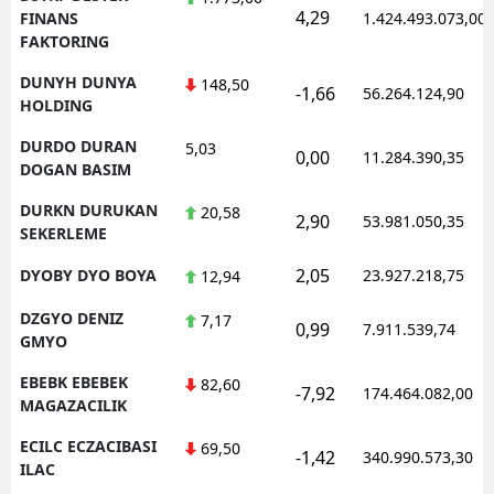
4,29
FINANS
1.424.493.073,00
FAKTORING
DUNYH DUNYA
148,50
-1,66
56.264.124,90
HOLDING
DURDO DURAN
5,03
0,00
11.284.390,35
DOGAN BASIM
DURKN DURUKAN
20,58
2,90
53.981.050,35
SEKERLEME
2,05
DYOBY DYO BOYA
23.927.218,75
12,94
DZGYO DENIZ
7,17
0,99
7.911.539,74
GMYO
EBEBK EBEBEK
82,60
-7,92
174.464.082,00
MAGAZACILIK
ECILC ECZACIBASI
69,50
-1,42
340.990.573,30
ILAC