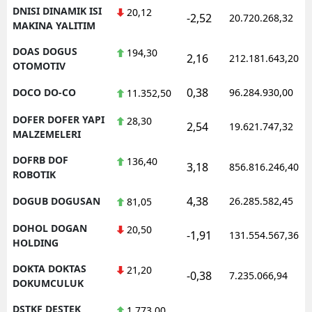
DNISI DINAMIK ISI
20,12
-2,52
20.720.268,32
MAKINA YALITIM
DOAS DOGUS
194,30
2,16
212.181.643,20
OTOMOTIV
0,38
DOCO DO-CO
96.284.930,00
11.352,50
DOFER DOFER YAPI
28,30
2,54
19.621.747,32
MALZEMELERI
DOFRB DOF
136,40
3,18
856.816.246,40
ROBOTIK
4,38
DOGUB DOGUSAN
26.285.582,45
81,05
DOHOL DOGAN
20,50
-1,91
131.554.567,36
HOLDING
DOKTA DOKTAS
21,20
-0,38
7.235.066,94
DOKUMCULUK
DSTKF DESTEK
1.773,00