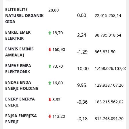
ELITE ELITE
28,80
0,00
NATUREL ORGANIK
22.015.258,14
GIDA
EMKEL EMEK
18,70
2,24
98.795.318,54
ELEKTRIK
EMNIS EMINIS
160,90
-1,29
865.831,50
AMBALAJ
EMPAE EMPA
73,70
10,00
1.458.026.107,00
ELEKTRONIK
ENDAE ENDA
16,80
9,95
129.938.107,26
ENERJI HOLDING
ENERY ENERYA
8,35
-0,36
183.215.562,02
ENERJI
ENJSA ENERJISA
113,20
-0,18
315.748.091,70
ENERJI