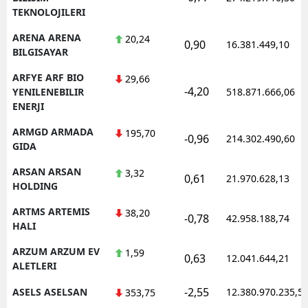
TEKNOLOJILERI
ARENA ARENA
20,24
0,90
16.381.449,10
BILGISAYAR
ARFYE ARF BIO
29,66
-4,20
YENILENEBILIR
518.871.666,06
ENERJI
ARMGD ARMADA
195,70
-0,96
214.302.490,60
GIDA
ARSAN ARSAN
3,32
0,61
21.970.628,13
HOLDING
ARTMS ARTEMIS
38,20
-0,78
42.958.188,74
HALI
ARZUM ARZUM EV
1,59
0,63
12.041.644,21
ALETLERI
-2,55
ASELS ASELSAN
12.380.970.235,5
353,75