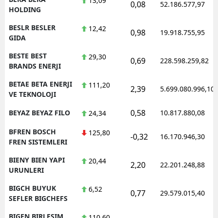
13,09
0,08
52.186.577,97
HOLDING
BESLR BESLER
12,42
0,98
19.918.755,95
GIDA
BESTE BEST
29,30
0,69
228.598.259,82
BRANDS ENERJI
BETAE BETA ENERJI
111,20
2,39
5.699.080.996,10
VE TEKNOLOJI
0,58
BEYAZ BEYAZ FILO
10.817.880,08
24,34
BFREN BOSCH
125,80
-0,32
16.170.946,30
FREN SISTEMLERI
BIENY BIEN YAPI
20,44
2,20
22.201.248,88
URUNLERI
BIGCH BUYUK
6,52
0,77
29.579.015,40
SEFLER BIGCHEFS
BIGEN BIRLESIM
110,60