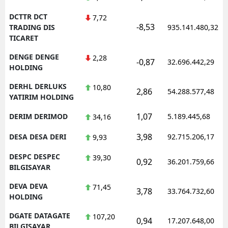
DCTTR DCT
7,72
-8,53
TRADING DIS
935.141.480,32
TICARET
DENGE DENGE
2,28
-0,87
32.696.442,29
HOLDING
DERHL DERLUKS
10,80
2,86
54.288.577,48
YATIRIM HOLDING
1,07
DERIM DERIMOD
5.189.445,68
34,16
3,98
DESA DESA DERI
92.715.206,17
9,93
DESPC DESPEC
39,30
0,92
36.201.759,66
BILGISAYAR
DEVA DEVA
71,45
3,78
33.764.732,60
HOLDING
DGATE DATAGATE
107,20
0,94
17.207.648,00
BILGISAYAR