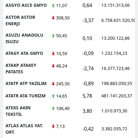
0,64
ASGYO ASCE GMYO
13.151.313,06
11,07
ASTOR ASTOR
308,50
-3,37
6.758.631.520,50
ENERJI
ASUZU ANADOLU
50,45
0,10
13.200.122,86
ISUZU
-0,09
ATAGY ATA GMYO
1.232.154,23
10,59
ATAKP ATAKEY
48,24
-2,74
16.377.723,46
PATATES
-0,89
ATATP ATP YAZILIM
198.883.050,55
245,50
5,78
ATATR ATA TURIZM
481.141.203,37
14,65
ATEKS AKIN
106,40
3,80
1.010.973,30
TEKSTIL
ATLAS ATLAS YAT.
7,13
-0,42
3.382.035,72
ORT.