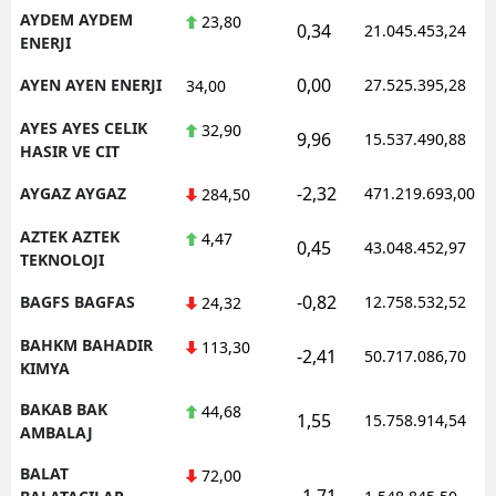
AYDEM AYDEM
23,80
0,34
21.045.453,24
ENERJI
0,00
AYEN AYEN ENERJI
27.525.395,28
34,00
AYES AYES CELIK
32,90
9,96
15.537.490,88
HASIR VE CIT
-2,32
AYGAZ AYGAZ
471.219.693,00
284,50
AZTEK AZTEK
4,47
0,45
43.048.452,97
TEKNOLOJI
-0,82
BAGFS BAGFAS
12.758.532,52
24,32
BAHKM BAHADIR
113,30
-2,41
50.717.086,70
KIMYA
BAKAB BAK
44,68
1,55
15.758.914,54
AMBALAJ
BALAT
72,00
-1,71