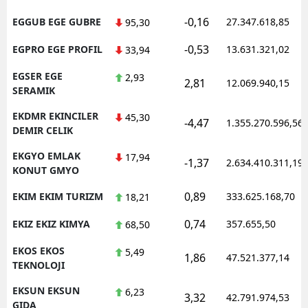
-0,16
EGGUB EGE GUBRE
27.347.618,85
95,30
-0,53
EGPRO EGE PROFIL
13.631.321,02
33,94
EGSER EGE
2,93
2,81
12.069.940,15
SERAMIK
EKDMR EKINCILER
45,30
-4,47
1.355.270.596,56
DEMIR CELIK
EKGYO EMLAK
17,94
-1,37
2.634.410.311,19
KONUT GMYO
0,89
EKIM EKIM TURIZM
333.625.168,70
18,21
0,74
EKIZ EKIZ KIMYA
357.655,50
68,50
EKOS EKOS
5,49
1,86
47.521.377,14
TEKNOLOJI
EKSUN EKSUN
6,23
3,32
42.791.974,53
GIDA