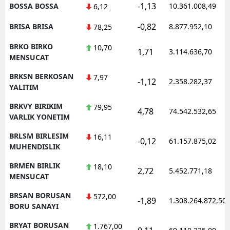
-1,13
BOSSA BOSSA
10.361.008,49
6,12
-0,82
BRISA BRISA
8.877.952,10
78,25
BRKO BIRKO
10,70
1,71
3.114.636,70
MENSUCAT
BRKSN BERKOSAN
7,97
-1,12
2.358.282,37
YALITIM
BRKVY BIRIKIM
79,95
4,78
74.542.532,65
VARLIK YONETIM
BRLSM BIRLESIM
16,11
-0,12
61.157.875,02
MUHENDISLIK
BRMEN BIRLIK
18,10
2,72
5.452.771,18
MENSUCAT
BRSAN BORUSAN
572,00
-1,89
1.308.264.872,50
BORU SANAYI
BRYAT BORUSAN
1.767,00