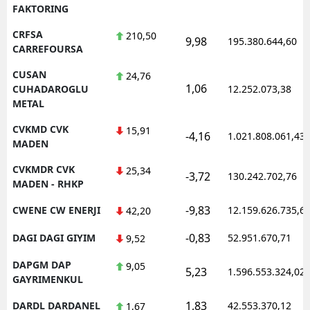
FAKTORING
CRFSA
210,50
9,98
195.380.644,60
CARREFOURSA
CUSAN
24,76
1,06
CUHADAROGLU
12.252.073,38
METAL
CVKMD CVK
15,91
-4,16
1.021.808.061,43
MADEN
CVKMDR CVK
25,34
-3,72
130.242.702,76
MADEN - RHKP
-9,83
CWENE CW ENERJI
12.159.626.735,6
42,20
-0,83
DAGI DAGI GIYIM
52.951.670,71
9,52
DAPGM DAP
9,05
5,23
1.596.553.324,02
GAYRIMENKUL
1,83
DARDL DARDANEL
42.553.370,12
1,67