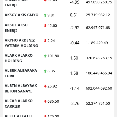
-4,99
497.090.250,75
ENERJI
0,51
AKSGY AKIS GMYO
25.719.982,12
9,81
AKSUE AKSU
42,60
-2,92
62.947.071,68
ENERJI
AKYHO AKDENIZ
2,24
-0,44
1.189.420,49
YATIRIM HOLDING
ALARK ALARKO
101,80
1,50
320.678.263,15
HOLDING
ALBRK ALBARAKA
8,35
1,58
106.449.455,94
TURK
ALBTN ALBAYRAK
25,92
-1,14
692.044.692,60
BETON SANAYI
ALCAR ALARKO
686,50
-2,76
52.374.751,50
CARRIER
ALCTL ALCATEL
175,00