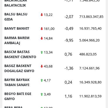
BALATACILAR
1.548.845,50
BALATACILIK
BALSU BALSU
13,22
-2,07
713.863.347,85
GIDA
-0,49
BANVT BANVIT
16.931.765,40
161,00
BARMA BAREM
14,84
-9,95
5.064.966,20
AMBALAJ
BASCM BASTAS
13,34
0,76
486.823,05
BASKENT CIMENTO
BASGZ BASKENT
43,68
-1,36
7.124.661,96
DOGALGAZ GMYO
BAYRK BAYRAK
4,17
0,24
16.349.928,80
TABAN SANAYI
BEGYO BATI EGE
3,49
1,16
11.902.813,59
GMYO
BERA BERA