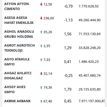
AFYON AFYON
12,56
-0,79
7.770.628,92
CIMENTO
AGESA AGESA
236,00
-1,13
49.260.444,90
HAYAT EMEKLILIK
AGHOL ANADOLU
35,26
1,56
71.553.130,84
GRUBU HOLDING
AGROT AGROTECH
2,35
1,29
33.828.248,20
TEKNOLOJI
AGYO ATAKULE
7,33
0,41
1.486.420,23
GMYO
AHGAZ AHLATCI
32,14
-0,25
45.407.680,74
DOGALGAZ
AHSGY AHES
19,36
1,79
29.155.635,80
GMYO
0,45
AKBNK AKBANK
7.971.197.000,85
67,40