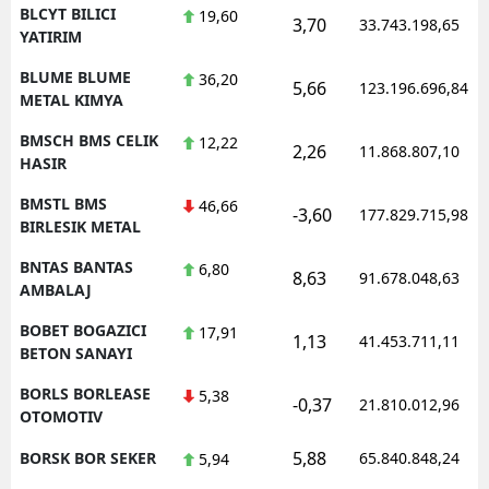
BLCYT BILICI
19,60
3,70
33.743.198,65
YATIRIM
BLUME BLUME
36,20
5,66
123.196.696,84
METAL KIMYA
BMSCH BMS CELIK
12,22
2,26
11.868.807,10
HASIR
BMSTL BMS
46,66
-3,60
177.829.715,98
BIRLESIK METAL
BNTAS BANTAS
6,80
8,63
91.678.048,63
AMBALAJ
BOBET BOGAZICI
17,91
1,13
41.453.711,11
BETON SANAYI
BORLS BORLEASE
5,38
-0,37
21.810.012,96
OTOMOTIV
5,88
BORSK BOR SEKER
65.840.848,24
5,94