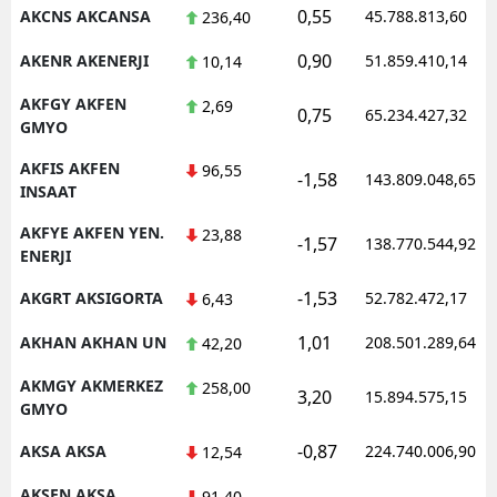
0,55
AKCNS AKCANSA
45.788.813,60
236,40
0,90
AKENR AKENERJI
51.859.410,14
10,14
AKFGY AKFEN
2,69
0,75
65.234.427,32
GMYO
AKFIS AKFEN
96,55
-1,58
143.809.048,65
INSAAT
AKFYE AKFEN YEN.
23,88
-1,57
138.770.544,92
ENERJI
-1,53
AKGRT AKSIGORTA
52.782.472,17
6,43
1,01
AKHAN AKHAN UN
208.501.289,64
42,20
AKMGY AKMERKEZ
258,00
3,20
15.894.575,15
GMYO
-0,87
AKSA AKSA
224.740.006,90
12,54
AKSEN AKSA
91,40