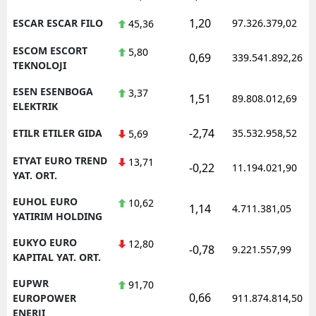
1,20
ESCAR ESCAR FILO
97.326.379,02
45,36
ESCOM ESCORT
5,80
0,69
339.541.892,26
TEKNOLOJI
ESEN ESENBOGA
3,37
1,51
89.808.012,69
ELEKTRIK
-2,74
ETILR ETILER GIDA
35.532.958,52
5,69
ETYAT EURO TREND
13,71
-0,22
11.194.021,90
YAT. ORT.
EUHOL EURO
10,62
1,14
4.711.381,05
YATIRIM HOLDING
EUKYO EURO
12,80
-0,78
9.221.557,99
KAPITAL YAT. ORT.
EUPWR
91,70
0,66
EUROPOWER
911.874.814,50
ENERJI