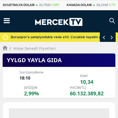
KANADA DOLARI
34,2339
0.73%
İSVIÇRE FRANKI
59,1179
0.82%
YU
cretsiz
Bursaspor'a şampiyonlukla veda etti: Çocukluk hayalini gerçekleşti
/
Hisse Senedi Fiyatları
YYLGD YAYLA GIDA
Son Güncelleme
FİYAT
18:10
10,34
DEĞİŞİM
HACİM(TL)
2,99%
60.132.389,82