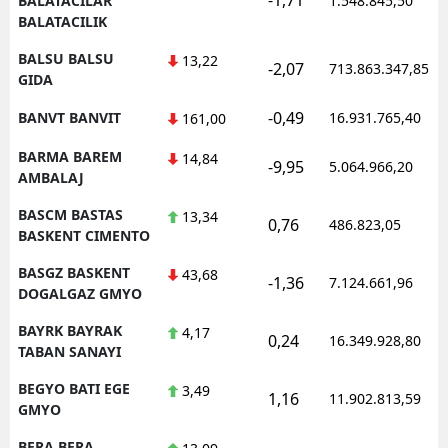
BALATACILAR
1.548.845,50
BALATACILIK
BALSU BALSU
13,22
-2,07
713.863.347,85
GIDA
-0,49
BANVT BANVIT
16.931.765,40
161,00
BARMA BAREM
14,84
-9,95
5.064.966,20
AMBALAJ
BASCM BASTAS
13,34
0,76
486.823,05
BASKENT CIMENTO
BASGZ BASKENT
43,68
-1,36
7.124.661,96
DOGALGAZ GMYO
BAYRK BAYRAK
4,17
0,24
16.349.928,80
TABAN SANAYI
BEGYO BATI EGE
3,49
1,16
11.902.813,59
GMYO
BERA BERA