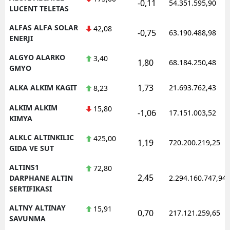
-0,11
54.351.595,90
LUCENT TELETAS
ALFAS ALFA SOLAR
42,08
-0,75
63.190.488,98
ENERJI
ALGYO ALARKO
3,40
1,80
68.184.250,48
GMYO
1,73
ALKA ALKIM KAGIT
21.693.762,43
8,23
ALKIM ALKIM
15,80
-1,06
17.151.003,52
KIMYA
ALKLC ALTINKILIC
425,00
1,19
720.200.219,25
GIDA VE SUT
ALTINS1
72,80
2,45
DARPHANE ALTIN
2.294.160.747,94
SERTIFIKASI
ALTNY ALTINAY
15,91
0,70
217.121.259,65
SAVUNMA