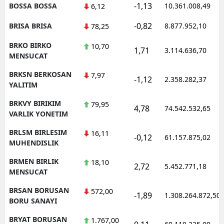
-1,13
BOSSA BOSSA
10.361.008,49
6,12
-0,82
BRISA BRISA
8.877.952,10
78,25
BRKO BIRKO
10,70
1,71
3.114.636,70
MENSUCAT
BRKSN BERKOSAN
7,97
-1,12
2.358.282,37
YALITIM
BRKVY BIRIKIM
79,95
4,78
74.542.532,65
VARLIK YONETIM
BRLSM BIRLESIM
16,11
-0,12
61.157.875,02
MUHENDISLIK
BRMEN BIRLIK
18,10
2,72
5.452.771,18
MENSUCAT
BRSAN BORUSAN
572,00
-1,89
1.308.264.872,50
BORU SANAYI
BRYAT BORUSAN
1.767,00