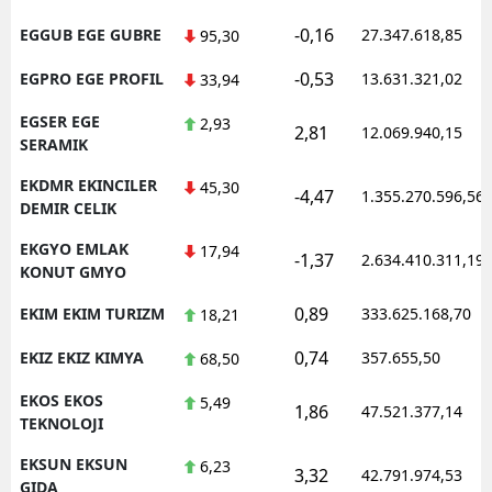
-0,16
EGGUB EGE GUBRE
27.347.618,85
95,30
-0,53
EGPRO EGE PROFIL
13.631.321,02
33,94
EGSER EGE
2,93
2,81
12.069.940,15
SERAMIK
EKDMR EKINCILER
45,30
-4,47
1.355.270.596,56
DEMIR CELIK
EKGYO EMLAK
17,94
-1,37
2.634.410.311,19
KONUT GMYO
0,89
EKIM EKIM TURIZM
333.625.168,70
18,21
0,74
EKIZ EKIZ KIMYA
357.655,50
68,50
EKOS EKOS
5,49
1,86
47.521.377,14
TEKNOLOJI
EKSUN EKSUN
6,23
3,32
42.791.974,53
GIDA