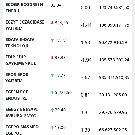
ECOGR ECOGREEN
33,94
0,00
123.749.581,50
ENERJI
ECZYT ECZACIBASI
324,25
-1,44
196.999.171,75
YATIRIM
EDATA E-DATA
19,19
1,53
90.472.910,39
TEKNOLOJI
EDIP EDIP
38,38
-1,94
135.573.300,24
GAYRIMENKUL
EFOR EFOR
19,77
3,67
985.371.910,85
YATIRIM
EGEEN EGE
5.272,50
0,81
39.131.285,00
ENDUSTRI
EGEGY EGEYAPI
29,40
1,31
29.776.579,96
AVRUPA GMYO
EGEPO NASMED
19,00
1,39
66.627.502,35
EGEPOL