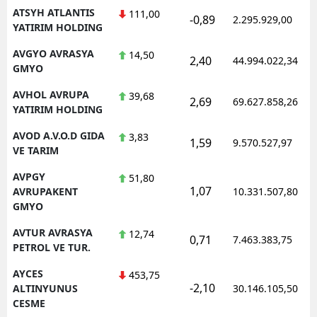
ATSYH ATLANTIS
111,00
-0,89
2.295.929,00
YATIRIM HOLDING
AVGYO AVRASYA
14,50
2,40
44.994.022,34
GMYO
AVHOL AVRUPA
39,68
2,69
69.627.858,26
YATIRIM HOLDING
AVOD A.V.O.D GIDA
3,83
1,59
9.570.527,97
VE TARIM
AVPGY
51,80
1,07
AVRUPAKENT
10.331.507,80
GMYO
AVTUR AVRASYA
12,74
0,71
7.463.383,75
PETROL VE TUR.
AYCES
453,75
-2,10
ALTINYUNUS
30.146.105,50
CESME