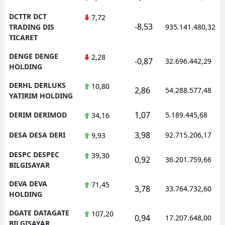
DCTTR DCT
7,72
-8,53
TRADING DIS
935.141.480,32
TICARET
DENGE DENGE
2,28
-0,87
32.696.442,29
HOLDING
DERHL DERLUKS
10,80
2,86
54.288.577,48
YATIRIM HOLDING
1,07
DERIM DERIMOD
5.189.445,68
34,16
3,98
DESA DESA DERI
92.715.206,17
9,93
DESPC DESPEC
39,30
0,92
36.201.759,66
BILGISAYAR
DEVA DEVA
71,45
3,78
33.764.732,60
HOLDING
DGATE DATAGATE
107,20
0,94
17.207.648,00
BILGISAYAR