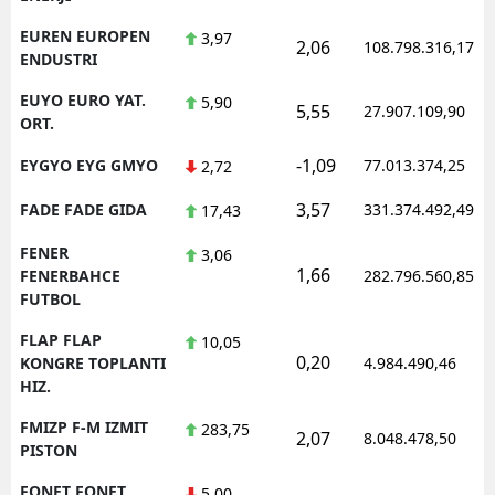
EUREN EUROPEN
3,97
2,06
108.798.316,17
ENDUSTRI
EUYO EURO YAT.
5,90
5,55
27.907.109,90
ORT.
-1,09
EYGYO EYG GMYO
77.013.374,25
2,72
3,57
FADE FADE GIDA
331.374.492,49
17,43
FENER
3,06
1,66
FENERBAHCE
282.796.560,85
FUTBOL
FLAP FLAP
10,05
0,20
KONGRE TOPLANTI
4.984.490,46
HIZ.
FMIZP F-M IZMIT
283,75
2,07
8.048.478,50
PISTON
FONET FONET
5,00