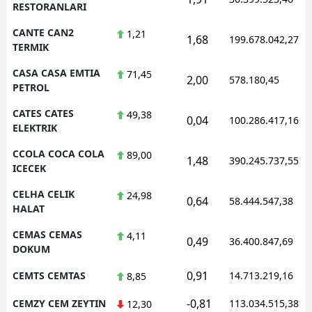
RESTORANLARI
CANTE CAN2
1,21
1,68
199.678.042,27
TERMIK
CASA CASA EMTIA
71,45
2,00
578.180,45
PETROL
CATES CATES
49,38
0,04
100.286.417,16
ELEKTRIK
CCOLA COCA COLA
89,00
1,48
390.245.737,55
ICECEK
CELHA CELIK
24,98
0,64
58.444.547,38
HALAT
CEMAS CEMAS
4,11
0,49
36.400.847,69
DOKUM
0,91
CEMTS CEMTAS
14.713.219,16
8,85
-0,81
CEMZY CEM ZEYTIN
113.034.515,38
12,30