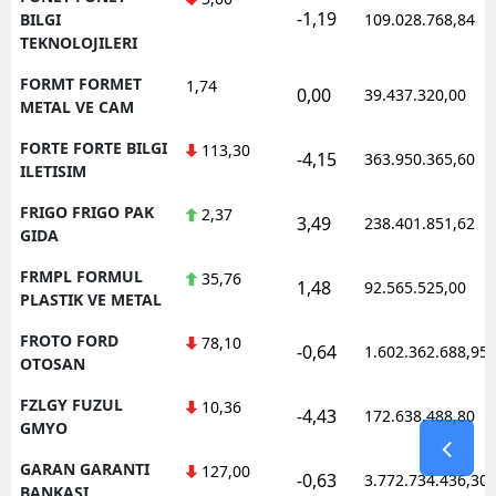
-1,19
BILGI
109.028.768,84
TEKNOLOJILERI
FORMT FORMET
1,74
0,00
39.437.320,00
METAL VE CAM
FORTE FORTE BILGI
113,30
-4,15
363.950.365,60
ILETISIM
FRIGO FRIGO PAK
2,37
3,49
238.401.851,62
GIDA
FRMPL FORMUL
35,76
1,48
92.565.525,00
PLASTIK VE METAL
FROTO FORD
78,10
-0,64
1.602.362.688,95
OTOSAN
FZLGY FUZUL
10,36
-4,43
172.638.488,80
GMYO
GARAN GARANTI
127,00
-0,63
3.772.734.436,30
BANKASI