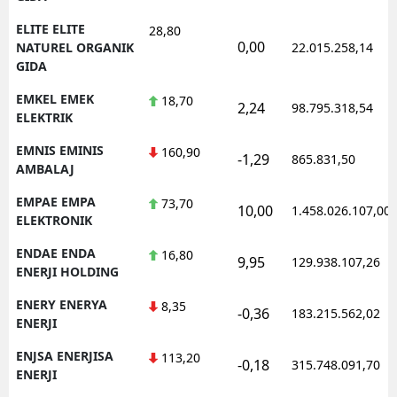
ELITE ELITE
28,80
0,00
NATUREL ORGANIK
22.015.258,14
GIDA
EMKEL EMEK
18,70
2,24
98.795.318,54
ELEKTRIK
EMNIS EMINIS
160,90
-1,29
865.831,50
AMBALAJ
EMPAE EMPA
73,70
10,00
1.458.026.107,00
ELEKTRONIK
ENDAE ENDA
16,80
9,95
129.938.107,26
ENERJI HOLDING
ENERY ENERYA
8,35
-0,36
183.215.562,02
ENERJI
ENJSA ENERJISA
113,20
-0,18
315.748.091,70
ENERJI