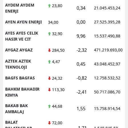
AYDEM AYDEM
23,80
0,34
21.045.453,24
ENERJI
0,00
AYEN AYEN ENERJI
27.525.395,28
34,00
AYES AYES CELIK
32,90
9,96
15.537.490,88
HASIR VE CIT
-2,32
AYGAZ AYGAZ
471.219.693,00
284,50
AZTEK AZTEK
4,47
0,45
43.048.452,97
TEKNOLOJI
-0,82
BAGFS BAGFAS
12.758.532,52
24,32
BAHKM BAHADIR
113,30
-2,41
50.717.086,70
KIMYA
BAKAB BAK
44,68
1,55
15.758.914,54
AMBALAJ
BALAT
72,00
-1,71