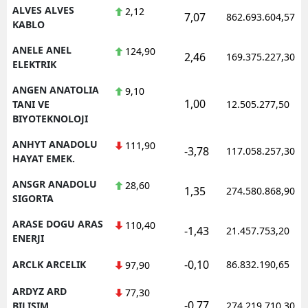
ALVES ALVES
2,12
7,07
862.693.604,57
KABLO
ANELE ANEL
124,90
2,46
169.375.227,30
ELEKTRIK
ANGEN ANATOLIA
9,10
1,00
TANI VE
12.505.277,50
BIYOTEKNOLOJI
ANHYT ANADOLU
111,90
-3,78
117.058.257,30
HAYAT EMEK.
ANSGR ANADOLU
28,60
1,35
274.580.868,90
SIGORTA
ARASE DOGU ARAS
110,40
-1,43
21.457.753,20
ENERJI
-0,10
ARCLK ARCELIK
86.832.190,65
97,90
ARDYZ ARD
77,30
-0,77
BILISIM
274.219.710,30