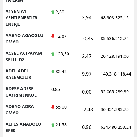
A1YEN A1
2,80
2,94
YENILENEBILIR
68.908.325,15
ENERJI
AAGYO AGAOGLU
12,87
-0,85
85.536.212,74
GMYO
ACSEL ACIPAYAM
128,50
2,47
26.128.191,00
SELULOZ
ADEL ADEL
32,42
9,97
149.318.118,44
KALEMCILIK
ADESE ADESE
0,85
0,00
52.065.239,39
GAYRIMENKUL
ADGYO ADRA
55,00
-2,48
36.451.393,75
GMYO
AEFES ANADOLU
21,58
0,56
634.480.253,24
EFES