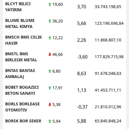
BLCYT BILICI
19,60
3,70
33.743.198,65
YATIRIM
BLUME BLUME
36,20
5,66
123.196.696,84
METAL KIMYA
BMSCH BMS CELIK
12,22
2,26
11.868.807,10
HASIR
BMSTL BMS
46,66
-3,60
177.829.715,98
BIRLESIK METAL
BNTAS BANTAS
6,80
8,63
91.678.048,63
AMBALAJ
BOBET BOGAZICI
17,91
1,13
41.453.711,11
BETON SANAYI
BORLS BORLEASE
5,38
-0,37
21.810.012,96
OTOMOTIV
5,88
BORSK BOR SEKER
65.840.848,24
5,94