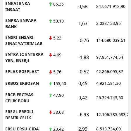
ENKAI ENKA
86,35
0,58
847.671.918,90
INSAAT
ENPRA ENPARA
59,10
1,63
2.038.133,95
BANK
ENSRI ENSARI
5,23
-0,76
114.680.039,61
SINAI YATIRIMLAR
ENTRA IC ENTERRA
4,69
-1,88
97.851.774,54
YEN. ENERJI
-0,52
EPLAS EGEPLAST
42.866.095,87
5,76
0,45
ERBOS ERBOSAN
4.921.581,30
155,50
ERCB ERCIYAS
47,90
0,42
26.324.743,60
CELIK BORU
EREGL EREGLI
38,68
-6,93
12.106.785.683,2
DEMIR CELIK
2,99
ERSU ERSU GIDA
8.513.734,00
23,42