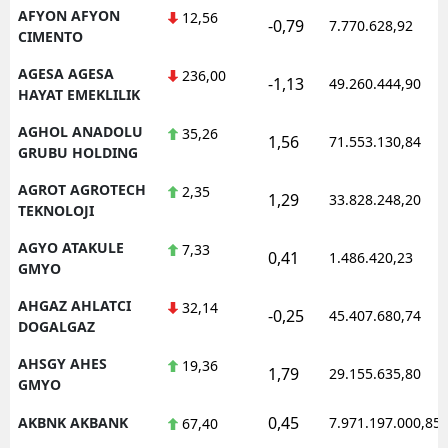
AFYON AFYON
12,56
-0,79
7.770.628,92
CIMENTO
AGESA AGESA
236,00
-1,13
49.260.444,90
HAYAT EMEKLILIK
AGHOL ANADOLU
35,26
1,56
71.553.130,84
GRUBU HOLDING
AGROT AGROTECH
2,35
1,29
33.828.248,20
TEKNOLOJI
AGYO ATAKULE
7,33
0,41
1.486.420,23
GMYO
AHGAZ AHLATCI
32,14
-0,25
45.407.680,74
DOGALGAZ
AHSGY AHES
19,36
1,79
29.155.635,80
GMYO
0,45
AKBNK AKBANK
7.971.197.000,85
67,40