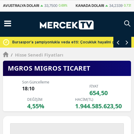
KANADA DOLARI
34,2339
0.73%
İSVIÇRE FRANKI
59,1179
0.82%
YU
cretsiz
Bursaspor'a şampiyonlukla veda etti: Çocukluk hayalini gerçekleşti
/
Hisse Senedi Fiyatları
MGROS MIGROS TICARET
Son Güncelleme
FİYAT
18:10
654,50
DEĞİŞİM
HACİM(TL)
4,55%
1.944.585.623,50