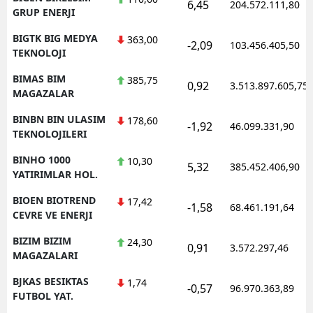
6,45
204.572.111,80
GRUP ENERJI
BIGTK BIG MEDYA
363,00
-2,09
103.456.405,50
TEKNOLOJI
BIMAS BIM
385,75
0,92
3.513.897.605,75
MAGAZALAR
BINBN BIN ULASIM
178,60
-1,92
46.099.331,90
TEKNOLOJILERI
BINHO 1000
10,30
5,32
385.452.406,90
YATIRIMLAR HOL.
BIOEN BIOTREND
17,42
-1,58
68.461.191,64
CEVRE VE ENERJI
BIZIM BIZIM
24,30
0,91
3.572.297,46
MAGAZALARI
BJKAS BESIKTAS
1,74
-0,57
96.970.363,89
FUTBOL YAT.