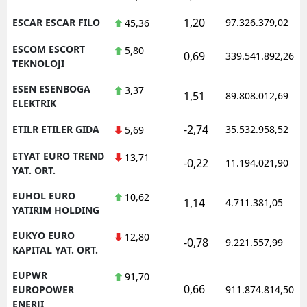
1,20
ESCAR ESCAR FILO
97.326.379,02
45,36
ESCOM ESCORT
5,80
0,69
339.541.892,26
TEKNOLOJI
ESEN ESENBOGA
3,37
1,51
89.808.012,69
ELEKTRIK
-2,74
ETILR ETILER GIDA
35.532.958,52
5,69
ETYAT EURO TREND
13,71
-0,22
11.194.021,90
YAT. ORT.
EUHOL EURO
10,62
1,14
4.711.381,05
YATIRIM HOLDING
EUKYO EURO
12,80
-0,78
9.221.557,99
KAPITAL YAT. ORT.
EUPWR
91,70
0,66
EUROPOWER
911.874.814,50
ENERJI