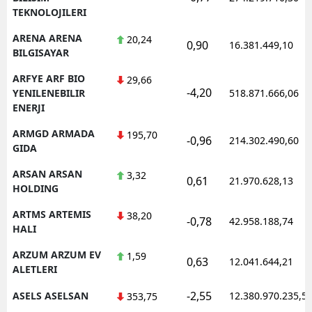
TEKNOLOJILERI
ARENA ARENA
20,24
0,90
16.381.449,10
BILGISAYAR
ARFYE ARF BIO
29,66
-4,20
YENILENEBILIR
518.871.666,06
ENERJI
ARMGD ARMADA
195,70
-0,96
214.302.490,60
GIDA
ARSAN ARSAN
3,32
0,61
21.970.628,13
HOLDING
ARTMS ARTEMIS
38,20
-0,78
42.958.188,74
HALI
ARZUM ARZUM EV
1,59
0,63
12.041.644,21
ALETLERI
-2,55
ASELS ASELSAN
12.380.970.235,5
353,75