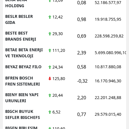
13,09
0,08
52.186.577,97
HOLDING
BESLR BESLER
12,42
0,98
19.918.755,95
GIDA
BESTE BEST
29,30
0,69
228.598.259,82
BRANDS ENERJI
BETAE BETA ENERJI
111,20
2,39
5.699.080.996,10
VE TEKNOLOJI
0,58
BEYAZ BEYAZ FILO
10.817.880,08
24,34
BFREN BOSCH
125,80
-0,32
16.170.946,30
FREN SISTEMLERI
BIENY BIEN YAPI
20,44
2,20
22.201.248,88
URUNLERI
BIGCH BUYUK
6,52
0,77
29.579.015,40
SEFLER BIGCHEFS
BIGEN BIRLESIM
110,60