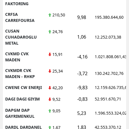
FAKTORING
CRFSA
210,50
9,98
195.380.644,60
CARREFOURSA
CUSAN
24,76
1,06
CUHADAROGLU
12.252.073,38
METAL
CVKMD CVK
15,91
-4,16
1.021.808.061,43
MADEN
CVKMDR CVK
25,34
-3,72
130.242.702,76
MADEN - RHKP
-9,83
CWENE CW ENERJI
12.159.626.735,6
42,20
-0,83
DAGI DAGI GIYIM
52.951.670,71
9,52
DAPGM DAP
9,05
5,23
1.596.553.324,02
GAYRIMENKUL
1,83
DARDL DARDANEL
42.553.370,12
1,67