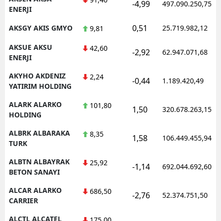
-4,99
497.090.250,75
ENERJI
0,51
AKSGY AKIS GMYO
25.719.982,12
9,81
AKSUE AKSU
42,60
-2,92
62.947.071,68
ENERJI
AKYHO AKDENIZ
2,24
-0,44
1.189.420,49
YATIRIM HOLDING
ALARK ALARKO
101,80
1,50
320.678.263,15
HOLDING
ALBRK ALBARAKA
8,35
1,58
106.449.455,94
TURK
ALBTN ALBAYRAK
25,92
-1,14
692.044.692,60
BETON SANAYI
ALCAR ALARKO
686,50
-2,76
52.374.751,50
CARRIER
ALCTL ALCATEL
175,00