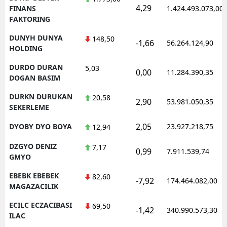
4,29
FINANS
1.424.493.073,00
FAKTORING
DUNYH DUNYA
148,50
-1,66
56.264.124,90
HOLDING
DURDO DURAN
5,03
0,00
11.284.390,35
DOGAN BASIM
DURKN DURUKAN
20,58
2,90
53.981.050,35
SEKERLEME
2,05
DYOBY DYO BOYA
23.927.218,75
12,94
DZGYO DENIZ
7,17
0,99
7.911.539,74
GMYO
EBEBK EBEBEK
82,60
-7,92
174.464.082,00
MAGAZACILIK
ECILC ECZACIBASI
69,50
-1,42
340.990.573,30
ILAC