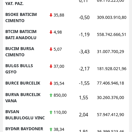
0,11
69.110.225,00
YAT. PAZ.
BSOKE BATICIM
35,88
-0,50
309.003.910,80
CIMENTO
BTCIM BATICIM
4,98
-1,19
558.742.666,51
BATI ANADOLU
BUCIM BURSA
5,07
-3,43
31.007.700,29
CIMENTO
BULGS BULLS
37,00
-2,17
181.928.021,96
GSYO
-1,55
BURCE BURCELIK
77.406.946,18
35,54
BURVA BURCELIK
850,00
1,55
30.260.376,00
VANA
BVSAN
110,00
2,04
57.947.412,90
BULBULOGLU VINC
BYDNR BAYDONER
38,34
1,91
36.399.523,46