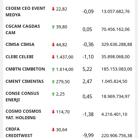
CEOEM CEO EVENT
22,82
-0,09
13.057.682,76
MEDYA
CGCAM CAGDAS
39,80
0,05
70.456.162,06
CAM
-0,36
CIMSA CIMSA
329.636.288,88
44,82
-1,10
CLEBI CELEBI
35.898.068,00
1.437,00
5,22
CMBTN CIMBETON
185.153.083,00
1.614,00
2,47
CMENT CIMENTAS
1.045.824,50
279,50
CONSE CONSUS
2,25
0,45
18.969.734,97
ENERJI
COSMO COSMOS
114,70
-1,38
4.216.401,10
YAT. HOLDING
CRDFA
30,64
-9,99
CREDITWEST
220.906.756,38