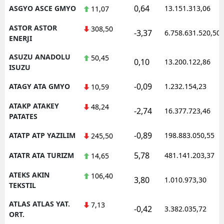
0,64
ASGYO ASCE GMYO
13.151.313,06
11,07
ASTOR ASTOR
308,50
-3,37
6.758.631.520,50
ENERJI
ASUZU ANADOLU
50,45
0,10
13.200.122,86
ISUZU
-0,09
ATAGY ATA GMYO
1.232.154,23
10,59
ATAKP ATAKEY
48,24
-2,74
16.377.723,46
PATATES
-0,89
ATATP ATP YAZILIM
198.883.050,55
245,50
5,78
ATATR ATA TURIZM
481.141.203,37
14,65
ATEKS AKIN
106,40
3,80
1.010.973,30
TEKSTIL
ATLAS ATLAS YAT.
7,13
-0,42
3.382.035,72
ORT.