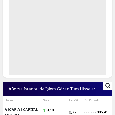
#Borsa İstanbulda İşlem Gören Tüm Hisseler
Hisse
Son
Fark%
En Düşük
A1CAP A1 CAPITAL
9,18
0,77
83.586.085,41
YATIRIM