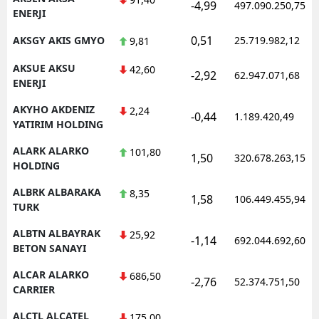
-4,99
497.090.250,75
ENERJI
0,51
AKSGY AKIS GMYO
25.719.982,12
9,81
AKSUE AKSU
42,60
-2,92
62.947.071,68
ENERJI
AKYHO AKDENIZ
2,24
-0,44
1.189.420,49
YATIRIM HOLDING
ALARK ALARKO
101,80
1,50
320.678.263,15
HOLDING
ALBRK ALBARAKA
8,35
1,58
106.449.455,94
TURK
ALBTN ALBAYRAK
25,92
-1,14
692.044.692,60
BETON SANAYI
ALCAR ALARKO
686,50
-2,76
52.374.751,50
CARRIER
ALCTL ALCATEL
175,00