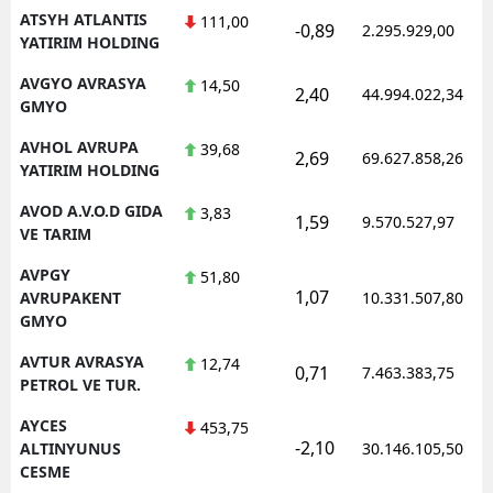
ATSYH ATLANTIS
111,00
-0,89
2.295.929,00
YATIRIM HOLDING
AVGYO AVRASYA
14,50
2,40
44.994.022,34
GMYO
AVHOL AVRUPA
39,68
2,69
69.627.858,26
YATIRIM HOLDING
AVOD A.V.O.D GIDA
3,83
1,59
9.570.527,97
VE TARIM
AVPGY
51,80
1,07
AVRUPAKENT
10.331.507,80
GMYO
AVTUR AVRASYA
12,74
0,71
7.463.383,75
PETROL VE TUR.
AYCES
453,75
-2,10
ALTINYUNUS
30.146.105,50
CESME