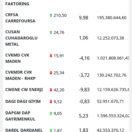
FAKTORING
CRFSA
210,50
9,98
195.380.644,60
CARREFOURSA
CUSAN
24,76
1,06
CUHADAROGLU
12.252.073,38
METAL
CVKMD CVK
15,91
-4,16
1.021.808.061,43
MADEN
CVKMDR CVK
25,34
-3,72
130.242.702,76
MADEN - RHKP
-9,83
CWENE CW ENERJI
12.159.626.735,6
42,20
-0,83
DAGI DAGI GIYIM
52.951.670,71
9,52
DAPGM DAP
9,05
5,23
1.596.553.324,02
GAYRIMENKUL
1,83
DARDL DARDANEL
42.553.370,12
1,67