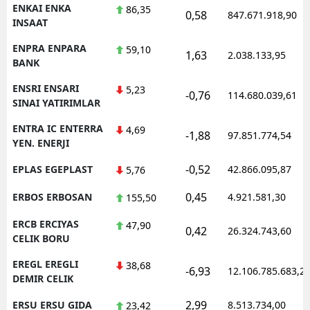
ENKAI ENKA
86,35
0,58
847.671.918,90
INSAAT
ENPRA ENPARA
59,10
1,63
2.038.133,95
BANK
ENSRI ENSARI
5,23
-0,76
114.680.039,61
SINAI YATIRIMLAR
ENTRA IC ENTERRA
4,69
-1,88
97.851.774,54
YEN. ENERJI
-0,52
EPLAS EGEPLAST
42.866.095,87
5,76
0,45
ERBOS ERBOSAN
4.921.581,30
155,50
ERCB ERCIYAS
47,90
0,42
26.324.743,60
CELIK BORU
EREGL EREGLI
38,68
-6,93
12.106.785.683,2
DEMIR CELIK
2,99
ERSU ERSU GIDA
8.513.734,00
23,42