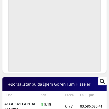
#Borsa İstanbulda İşlem Gören Tüm Hisseler
Hisse
Son
Fark%
En Düşük
A1CAP A1 CAPITAL
9,18
0,77
83.586.085,41
YATIRIM