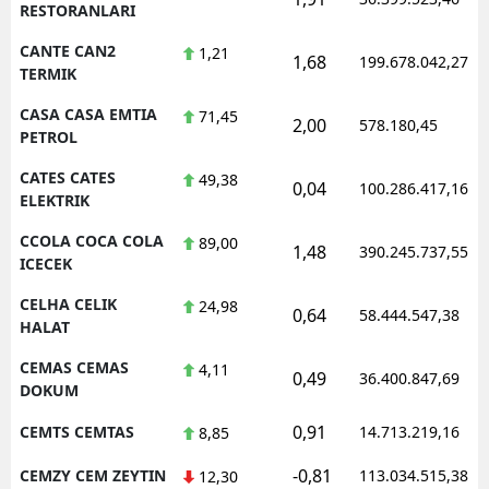
RESTORANLARI
CANTE CAN2
1,21
1,68
199.678.042,27
TERMIK
CASA CASA EMTIA
71,45
2,00
578.180,45
PETROL
CATES CATES
49,38
0,04
100.286.417,16
ELEKTRIK
CCOLA COCA COLA
89,00
1,48
390.245.737,55
ICECEK
CELHA CELIK
24,98
0,64
58.444.547,38
HALAT
CEMAS CEMAS
4,11
0,49
36.400.847,69
DOKUM
0,91
CEMTS CEMTAS
14.713.219,16
8,85
-0,81
CEMZY CEM ZEYTIN
113.034.515,38
12,30