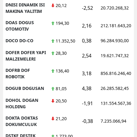
DNISI DINAMIK ISI
20,12
-2,52
20.720.268,32
MAKINA YALITIM
DOAS DOGUS
194,30
2,16
212.181.643,20
OTOMOTIV
0,38
DOCO DO-CO
96.284.930,00
11.352,50
DOFER DOFER YAPI
28,30
2,54
19.621.747,32
MALZEMELERI
DOFRB DOF
136,40
3,18
856.816.246,40
ROBOTIK
4,38
DOGUB DOGUSAN
26.285.582,45
81,05
DOHOL DOGAN
20,50
-1,91
131.554.567,36
HOLDING
DOKTA DOKTAS
21,20
-0,38
7.235.066,94
DOKUMCULUK
DSTKF DESTEK
1.773,00