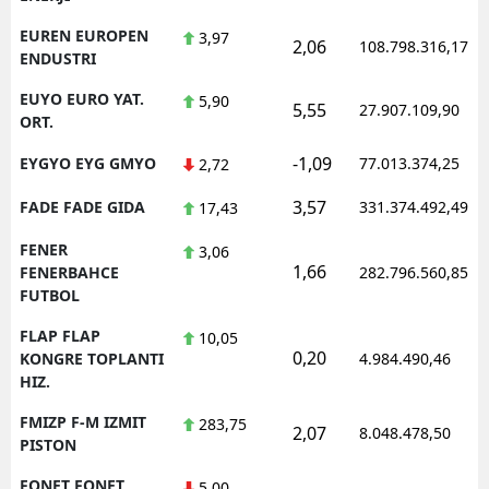
EUREN EUROPEN
3,97
2,06
108.798.316,17
ENDUSTRI
EUYO EURO YAT.
5,90
5,55
27.907.109,90
ORT.
-1,09
EYGYO EYG GMYO
77.013.374,25
2,72
3,57
FADE FADE GIDA
331.374.492,49
17,43
FENER
3,06
1,66
FENERBAHCE
282.796.560,85
FUTBOL
FLAP FLAP
10,05
0,20
KONGRE TOPLANTI
4.984.490,46
HIZ.
FMIZP F-M IZMIT
283,75
2,07
8.048.478,50
PISTON
FONET FONET
5,00