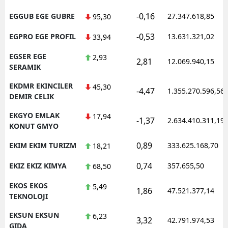
-0,16
EGGUB EGE GUBRE
27.347.618,85
95,30
-0,53
EGPRO EGE PROFIL
13.631.321,02
33,94
EGSER EGE
2,93
2,81
12.069.940,15
SERAMIK
EKDMR EKINCILER
45,30
-4,47
1.355.270.596,56
DEMIR CELIK
EKGYO EMLAK
17,94
-1,37
2.634.410.311,19
KONUT GMYO
0,89
EKIM EKIM TURIZM
333.625.168,70
18,21
0,74
EKIZ EKIZ KIMYA
357.655,50
68,50
EKOS EKOS
5,49
1,86
47.521.377,14
TEKNOLOJI
EKSUN EKSUN
6,23
3,32
42.791.974,53
GIDA