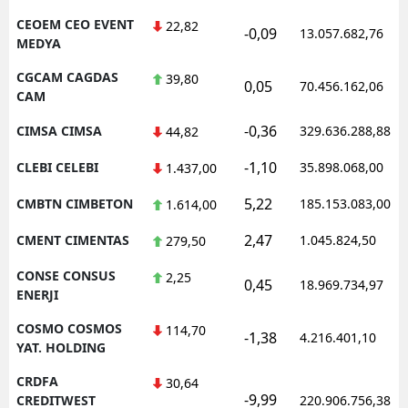
CEOEM CEO EVENT
22,82
-0,09
13.057.682,76
MEDYA
CGCAM CAGDAS
39,80
0,05
70.456.162,06
CAM
-0,36
CIMSA CIMSA
329.636.288,88
44,82
-1,10
CLEBI CELEBI
35.898.068,00
1.437,00
5,22
CMBTN CIMBETON
185.153.083,00
1.614,00
2,47
CMENT CIMENTAS
1.045.824,50
279,50
CONSE CONSUS
2,25
0,45
18.969.734,97
ENERJI
COSMO COSMOS
114,70
-1,38
4.216.401,10
YAT. HOLDING
CRDFA
30,64
-9,99
CREDITWEST
220.906.756,38