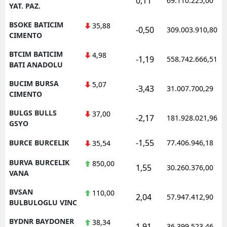
0,11
69.110.225,00
YAT. PAZ.
BSOKE BATICIM
35,88
-0,50
309.003.910,80
CIMENTO
BTCIM BATICIM
4,98
-1,19
558.742.666,51
BATI ANADOLU
BUCIM BURSA
5,07
-3,43
31.007.700,29
CIMENTO
BULGS BULLS
37,00
-2,17
181.928.021,96
GSYO
-1,55
BURCE BURCELIK
77.406.946,18
35,54
BURVA BURCELIK
850,00
1,55
30.260.376,00
VANA
BVSAN
110,00
2,04
57.947.412,90
BULBULOGLU VINC
BYDNR BAYDONER
38,34
1,91
36.399.523,46