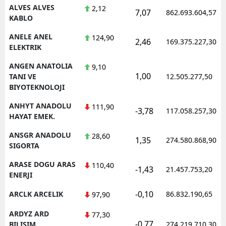
ALVES ALVES
2,12
7,07
862.693.604,57
KABLO
ANELE ANEL
124,90
2,46
169.375.227,30
ELEKTRIK
ANGEN ANATOLIA
9,10
1,00
TANI VE
12.505.277,50
BIYOTEKNOLOJI
ANHYT ANADOLU
111,90
-3,78
117.058.257,30
HAYAT EMEK.
ANSGR ANADOLU
28,60
1,35
274.580.868,90
SIGORTA
ARASE DOGU ARAS
110,40
-1,43
21.457.753,20
ENERJI
-0,10
ARCLK ARCELIK
86.832.190,65
97,90
ARDYZ ARD
77,30
-0,77
BILISIM
274.219.710,30