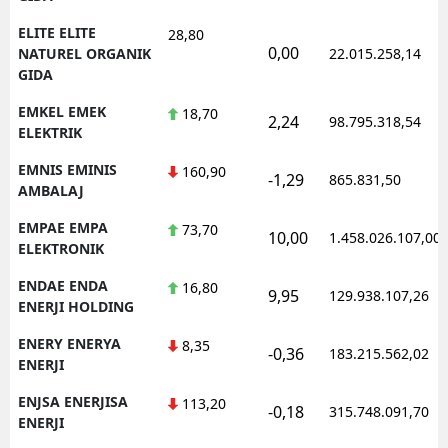
ELITE ELITE
28,80
0,00
NATUREL ORGANIK
22.015.258,14
GIDA
EMKEL EMEK
18,70
2,24
98.795.318,54
ELEKTRIK
EMNIS EMINIS
160,90
-1,29
865.831,50
AMBALAJ
EMPAE EMPA
73,70
10,00
1.458.026.107,00
ELEKTRONIK
ENDAE ENDA
16,80
9,95
129.938.107,26
ENERJI HOLDING
ENERY ENERYA
8,35
-0,36
183.215.562,02
ENERJI
ENJSA ENERJISA
113,20
-0,18
315.748.091,70
ENERJI