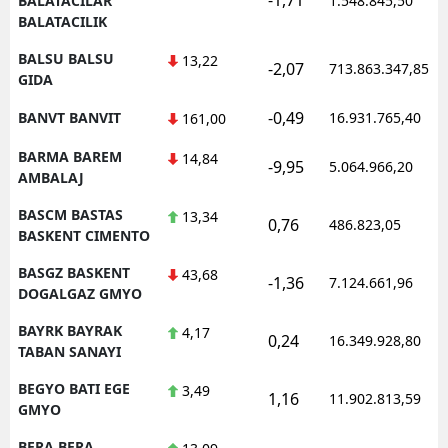
BALATACILAR
1.548.845,50
BALATACILIK
BALSU BALSU
13,22
-2,07
713.863.347,85
GIDA
-0,49
BANVT BANVIT
16.931.765,40
161,00
BARMA BAREM
14,84
-9,95
5.064.966,20
AMBALAJ
BASCM BASTAS
13,34
0,76
486.823,05
BASKENT CIMENTO
BASGZ BASKENT
43,68
-1,36
7.124.661,96
DOGALGAZ GMYO
BAYRK BAYRAK
4,17
0,24
16.349.928,80
TABAN SANAYI
BEGYO BATI EGE
3,49
1,16
11.902.813,59
GMYO
BERA BERA