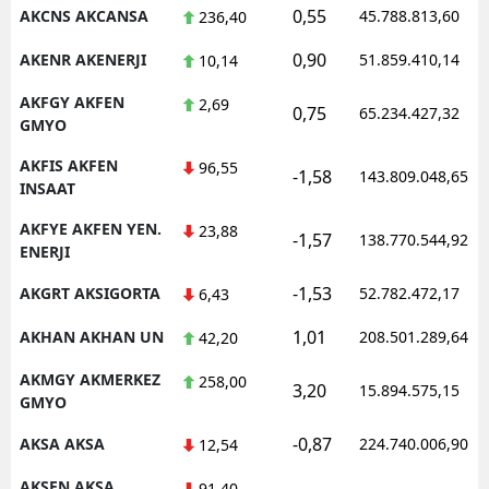
0,55
AKCNS AKCANSA
45.788.813,60
236,40
0,90
AKENR AKENERJI
51.859.410,14
10,14
AKFGY AKFEN
2,69
0,75
65.234.427,32
GMYO
AKFIS AKFEN
96,55
-1,58
143.809.048,65
INSAAT
AKFYE AKFEN YEN.
23,88
-1,57
138.770.544,92
ENERJI
-1,53
AKGRT AKSIGORTA
52.782.472,17
6,43
1,01
AKHAN AKHAN UN
208.501.289,64
42,20
AKMGY AKMERKEZ
258,00
3,20
15.894.575,15
GMYO
-0,87
AKSA AKSA
224.740.006,90
12,54
AKSEN AKSA
91,40