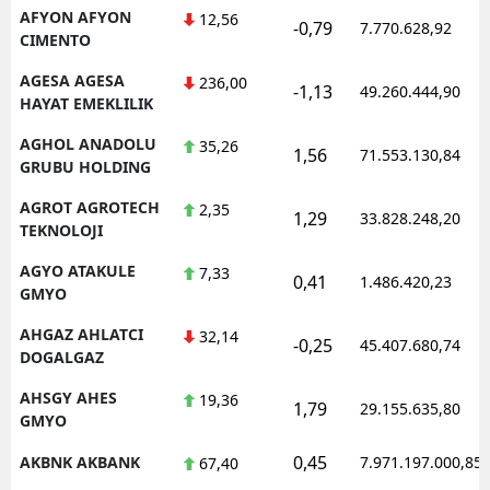
AFYON AFYON
12,56
-0,79
7.770.628,92
CIMENTO
AGESA AGESA
236,00
-1,13
49.260.444,90
HAYAT EMEKLILIK
AGHOL ANADOLU
35,26
1,56
71.553.130,84
GRUBU HOLDING
AGROT AGROTECH
2,35
1,29
33.828.248,20
TEKNOLOJI
AGYO ATAKULE
7,33
0,41
1.486.420,23
GMYO
AHGAZ AHLATCI
32,14
-0,25
45.407.680,74
DOGALGAZ
AHSGY AHES
19,36
1,79
29.155.635,80
GMYO
0,45
AKBNK AKBANK
7.971.197.000,85
67,40