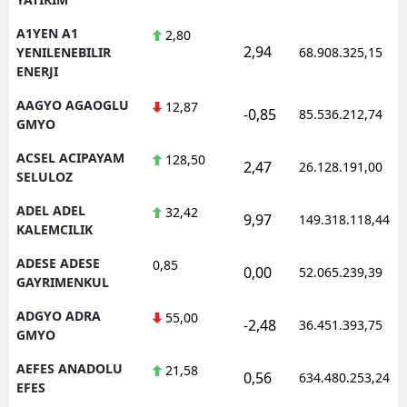
A1YEN A1
2,80
2,94
YENILENEBILIR
68.908.325,15
ENERJI
AAGYO AGAOGLU
12,87
-0,85
85.536.212,74
GMYO
ACSEL ACIPAYAM
128,50
2,47
26.128.191,00
SELULOZ
ADEL ADEL
32,42
9,97
149.318.118,44
KALEMCILIK
ADESE ADESE
0,85
0,00
52.065.239,39
GAYRIMENKUL
ADGYO ADRA
55,00
-2,48
36.451.393,75
GMYO
AEFES ANADOLU
21,58
0,56
634.480.253,24
EFES