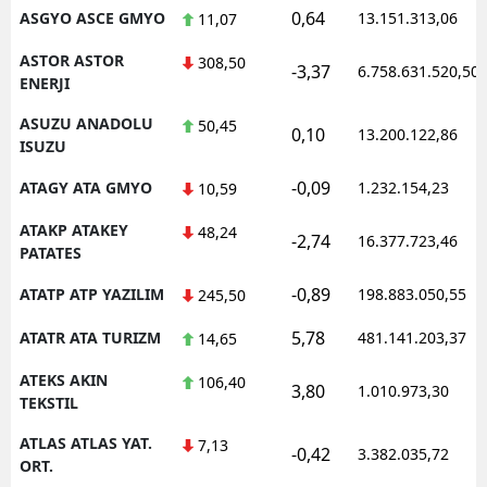
0,64
ASGYO ASCE GMYO
13.151.313,06
11,07
ASTOR ASTOR
308,50
-3,37
6.758.631.520,50
ENERJI
ASUZU ANADOLU
50,45
0,10
13.200.122,86
ISUZU
-0,09
ATAGY ATA GMYO
1.232.154,23
10,59
ATAKP ATAKEY
48,24
-2,74
16.377.723,46
PATATES
-0,89
ATATP ATP YAZILIM
198.883.050,55
245,50
5,78
ATATR ATA TURIZM
481.141.203,37
14,65
ATEKS AKIN
106,40
3,80
1.010.973,30
TEKSTIL
ATLAS ATLAS YAT.
7,13
-0,42
3.382.035,72
ORT.