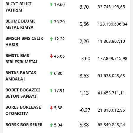
BLCYT BILICI
19,60
3,70
33.743.198,65
YATIRIM
BLUME BLUME
36,20
5,66
123.196.696,84
METAL KIMYA
BMSCH BMS CELIK
12,22
2,26
11.868.807,10
HASIR
BMSTL BMS
46,66
-3,60
177.829.715,98
BIRLESIK METAL
BNTAS BANTAS
6,80
8,63
91.678.048,63
AMBALAJ
BOBET BOGAZICI
17,91
1,13
41.453.711,11
BETON SANAYI
BORLS BORLEASE
5,38
-0,37
21.810.012,96
OTOMOTIV
5,88
BORSK BOR SEKER
65.840.848,24
5,94