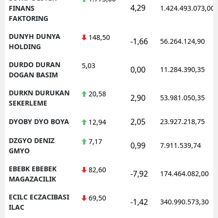
4,29
FINANS
1.424.493.073,00
FAKTORING
DUNYH DUNYA
148,50
-1,66
56.264.124,90
HOLDING
DURDO DURAN
5,03
0,00
11.284.390,35
DOGAN BASIM
DURKN DURUKAN
20,58
2,90
53.981.050,35
SEKERLEME
2,05
DYOBY DYO BOYA
23.927.218,75
12,94
DZGYO DENIZ
7,17
0,99
7.911.539,74
GMYO
EBEBK EBEBEK
82,60
-7,92
174.464.082,00
MAGAZACILIK
ECILC ECZACIBASI
69,50
-1,42
340.990.573,30
ILAC