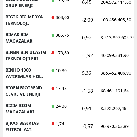
6,45
204.572.111,80
GRUP ENERJI
BIGTK BIG MEDYA
363,00
-2,09
103.456.405,50
TEKNOLOJI
BIMAS BIM
385,75
0,92
3.513.897.605,75
MAGAZALAR
BINBN BIN ULASIM
178,60
-1,92
46.099.331,90
TEKNOLOJILERI
BINHO 1000
10,30
5,32
385.452.406,90
YATIRIMLAR HOL.
BIOEN BIOTREND
17,42
-1,58
68.461.191,64
CEVRE VE ENERJI
BIZIM BIZIM
24,30
0,91
3.572.297,46
MAGAZALARI
BJKAS BESIKTAS
1,74
-0,57
96.970.363,89
FUTBOL YAT.