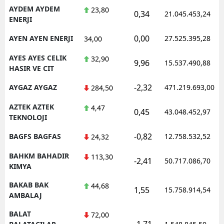
AYDEM AYDEM
23,80
0,34
21.045.453,24
ENERJI
0,00
AYEN AYEN ENERJI
27.525.395,28
34,00
AYES AYES CELIK
32,90
9,96
15.537.490,88
HASIR VE CIT
-2,32
AYGAZ AYGAZ
471.219.693,00
284,50
AZTEK AZTEK
4,47
0,45
43.048.452,97
TEKNOLOJI
-0,82
BAGFS BAGFAS
12.758.532,52
24,32
BAHKM BAHADIR
113,30
-2,41
50.717.086,70
KIMYA
BAKAB BAK
44,68
1,55
15.758.914,54
AMBALAJ
BALAT
72,00
-1,71