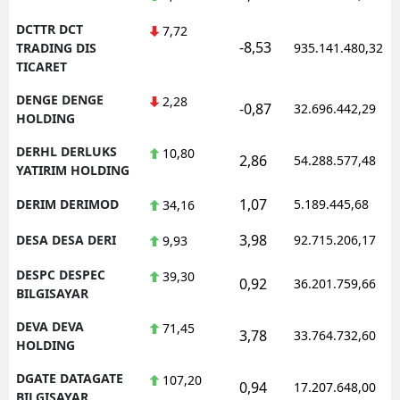
DCTTR DCT
7,72
-8,53
TRADING DIS
935.141.480,32
TICARET
DENGE DENGE
2,28
-0,87
32.696.442,29
HOLDING
DERHL DERLUKS
10,80
2,86
54.288.577,48
YATIRIM HOLDING
1,07
DERIM DERIMOD
5.189.445,68
34,16
3,98
DESA DESA DERI
92.715.206,17
9,93
DESPC DESPEC
39,30
0,92
36.201.759,66
BILGISAYAR
DEVA DEVA
71,45
3,78
33.764.732,60
HOLDING
DGATE DATAGATE
107,20
0,94
17.207.648,00
BILGISAYAR