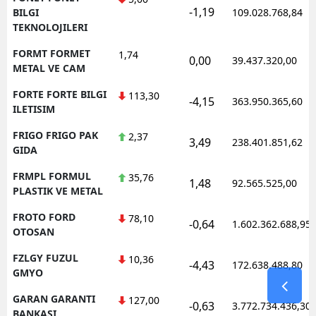
-1,19
BILGI
109.028.768,84
TEKNOLOJILERI
FORMT FORMET
1,74
0,00
39.437.320,00
METAL VE CAM
FORTE FORTE BILGI
113,30
-4,15
363.950.365,60
ILETISIM
FRIGO FRIGO PAK
2,37
3,49
238.401.851,62
GIDA
FRMPL FORMUL
35,76
1,48
92.565.525,00
PLASTIK VE METAL
FROTO FORD
78,10
-0,64
1.602.362.688,95
OTOSAN
FZLGY FUZUL
10,36
-4,43
172.638.488,80
GMYO
GARAN GARANTI
127,00
-0,63
3.772.734.436,30
BANKASI