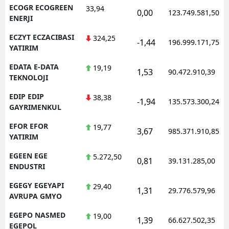
ECOGR ECOGREEN
33,94
0,00
123.749.581,50
ENERJI
ECZYT ECZACIBASI
324,25
-1,44
196.999.171,75
YATIRIM
EDATA E-DATA
19,19
1,53
90.472.910,39
TEKNOLOJI
EDIP EDIP
38,38
-1,94
135.573.300,24
GAYRIMENKUL
EFOR EFOR
19,77
3,67
985.371.910,85
YATIRIM
EGEEN EGE
5.272,50
0,81
39.131.285,00
ENDUSTRI
EGEGY EGEYAPI
29,40
1,31
29.776.579,96
AVRUPA GMYO
EGEPO NASMED
19,00
1,39
66.627.502,35
EGEPOL