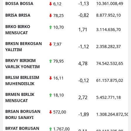
-1,13
BOSSA BOSSA
10.361.008,49
6,12
-0,82
BRISA BRISA
8.877.952,10
78,25
BRKO BIRKO
10,70
1,71
3.114.636,70
MENSUCAT
BRKSN BERKOSAN
7,97
-1,12
2.358.282,37
YALITIM
BRKVY BIRIKIM
79,95
4,78
74.542.532,65
VARLIK YONETIM
BRLSM BIRLESIM
16,11
-0,12
61.157.875,02
MUHENDISLIK
BRMEN BIRLIK
18,10
2,72
5.452.771,18
MENSUCAT
BRSAN BORUSAN
572,00
-1,89
1.308.264.872,50
BORU SANAYI
BRYAT BORUSAN
1.767,00