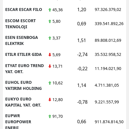
1,20
ESCAR ESCAR FILO
97.326.379,02
45,36
ESCOM ESCORT
5,80
0,69
339.541.892,26
TEKNOLOJI
ESEN ESENBOGA
3,37
1,51
89.808.012,69
ELEKTRIK
-2,74
ETILR ETILER GIDA
35.532.958,52
5,69
ETYAT EURO TREND
13,71
-0,22
11.194.021,90
YAT. ORT.
EUHOL EURO
10,62
1,14
4.711.381,05
YATIRIM HOLDING
EUKYO EURO
12,80
-0,78
9.221.557,99
KAPITAL YAT. ORT.
EUPWR
91,70
0,66
EUROPOWER
911.874.814,50
ENERJI