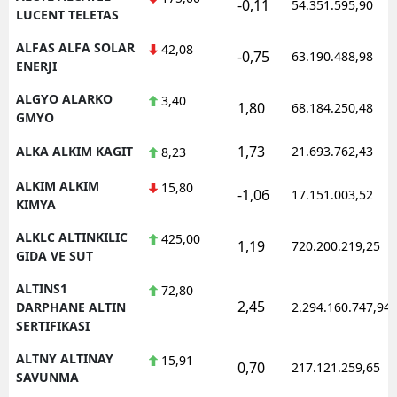
-0,11
54.351.595,90
LUCENT TELETAS
ALFAS ALFA SOLAR
42,08
-0,75
63.190.488,98
ENERJI
ALGYO ALARKO
3,40
1,80
68.184.250,48
GMYO
1,73
ALKA ALKIM KAGIT
21.693.762,43
8,23
ALKIM ALKIM
15,80
-1,06
17.151.003,52
KIMYA
ALKLC ALTINKILIC
425,00
1,19
720.200.219,25
GIDA VE SUT
ALTINS1
72,80
2,45
DARPHANE ALTIN
2.294.160.747,94
SERTIFIKASI
ALTNY ALTINAY
15,91
0,70
217.121.259,65
SAVUNMA