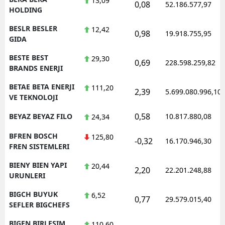
13,09
0,08
52.186.577,97
HOLDING
BESLR BESLER
12,42
0,98
19.918.755,95
GIDA
BESTE BEST
29,30
0,69
228.598.259,82
BRANDS ENERJI
BETAE BETA ENERJI
111,20
2,39
5.699.080.996,10
VE TEKNOLOJI
0,58
BEYAZ BEYAZ FILO
10.817.880,08
24,34
BFREN BOSCH
125,80
-0,32
16.170.946,30
FREN SISTEMLERI
BIENY BIEN YAPI
20,44
2,20
22.201.248,88
URUNLERI
BIGCH BUYUK
6,52
0,77
29.579.015,40
SEFLER BIGCHEFS
BIGEN BIRLESIM
110,60