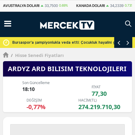
KANADA DOLARI
34,2339
0.73%
İSVIÇRE FRANKI
59,1179
0.82%
YU
cretsiz
Bursaspor'a şampiyonlukla veda etti: Çocukluk hayalini gerçekleşti
/
Hisse Senedi Fiyatları
ARDYZ ARD BILISIM TEKNOLOJILERI
Son Güncelleme
FİYAT
18:10
77,30
DEĞİŞİM
HACİM(TL)
-0,77%
274.219.710,30