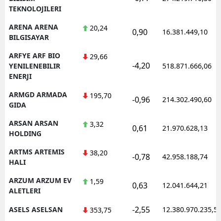
TEKNOLOJILERI
ARENA ARENA
20,24
0,90
16.381.449,10
BILGISAYAR
ARFYE ARF BIO
29,66
-4,20
YENILENEBILIR
518.871.666,06
ENERJI
ARMGD ARMADA
195,70
-0,96
214.302.490,60
GIDA
ARSAN ARSAN
3,32
0,61
21.970.628,13
HOLDING
ARTMS ARTEMIS
38,20
-0,78
42.958.188,74
HALI
ARZUM ARZUM EV
1,59
0,63
12.041.644,21
ALETLERI
-2,55
ASELS ASELSAN
12.380.970.235,5
353,75