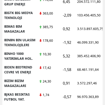
6,45
204.572.111,80
GRUP ENERJI
BIGTK BIG MEDYA
363,00
-2,09
103.456.405,50
TEKNOLOJI
BIMAS BIM
385,75
0,92
3.513.897.605,75
MAGAZALAR
BINBN BIN ULASIM
178,60
-1,92
46.099.331,90
TEKNOLOJILERI
BINHO 1000
10,30
5,32
385.452.406,90
YATIRIMLAR HOL.
BIOEN BIOTREND
17,42
-1,58
68.461.191,64
CEVRE VE ENERJI
BIZIM BIZIM
24,30
0,91
3.572.297,46
MAGAZALARI
BJKAS BESIKTAS
1,74
-0,57
96.970.363,89
FUTBOL YAT.