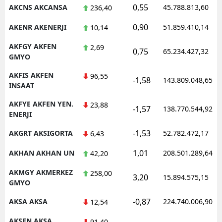
0,55
AKCNS AKCANSA
45.788.813,60
236,40
0,90
AKENR AKENERJI
51.859.410,14
10,14
AKFGY AKFEN
2,69
0,75
65.234.427,32
GMYO
AKFIS AKFEN
96,55
-1,58
143.809.048,65
INSAAT
AKFYE AKFEN YEN.
23,88
-1,57
138.770.544,92
ENERJI
-1,53
AKGRT AKSIGORTA
52.782.472,17
6,43
1,01
AKHAN AKHAN UN
208.501.289,64
42,20
AKMGY AKMERKEZ
258,00
3,20
15.894.575,15
GMYO
-0,87
AKSA AKSA
224.740.006,90
12,54
AKSEN AKSA
91,40