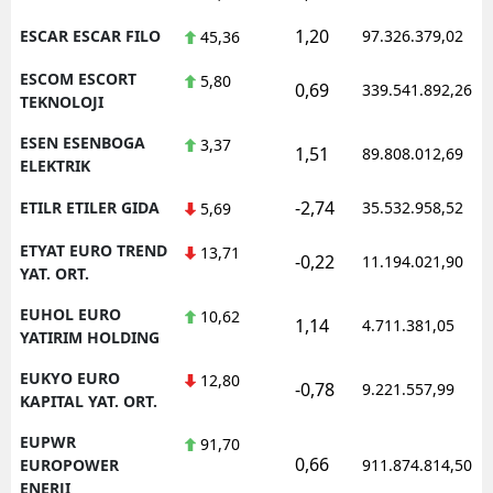
1,20
ESCAR ESCAR FILO
97.326.379,02
45,36
ESCOM ESCORT
5,80
0,69
339.541.892,26
TEKNOLOJI
ESEN ESENBOGA
3,37
1,51
89.808.012,69
ELEKTRIK
-2,74
ETILR ETILER GIDA
35.532.958,52
5,69
ETYAT EURO TREND
13,71
-0,22
11.194.021,90
YAT. ORT.
EUHOL EURO
10,62
1,14
4.711.381,05
YATIRIM HOLDING
EUKYO EURO
12,80
-0,78
9.221.557,99
KAPITAL YAT. ORT.
EUPWR
91,70
0,66
EUROPOWER
911.874.814,50
ENERJI