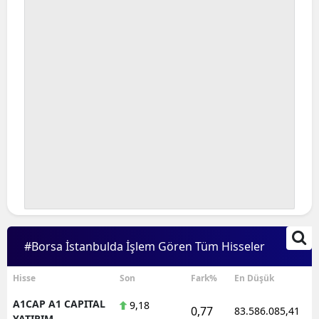
#Borsa İstanbulda İşlem Gören Tüm Hisseler
Hisse
Son
Fark%
En Düşük
A1CAP A1 CAPITAL
9,18
0,77
83.586.085,41
YATIRIM