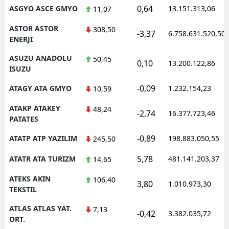
0,64
ASGYO ASCE GMYO
13.151.313,06
11,07
ASTOR ASTOR
308,50
-3,37
6.758.631.520,50
ENERJI
ASUZU ANADOLU
50,45
0,10
13.200.122,86
ISUZU
-0,09
ATAGY ATA GMYO
1.232.154,23
10,59
ATAKP ATAKEY
48,24
-2,74
16.377.723,46
PATATES
-0,89
ATATP ATP YAZILIM
198.883.050,55
245,50
5,78
ATATR ATA TURIZM
481.141.203,37
14,65
ATEKS AKIN
106,40
3,80
1.010.973,30
TEKSTIL
ATLAS ATLAS YAT.
7,13
-0,42
3.382.035,72
ORT.