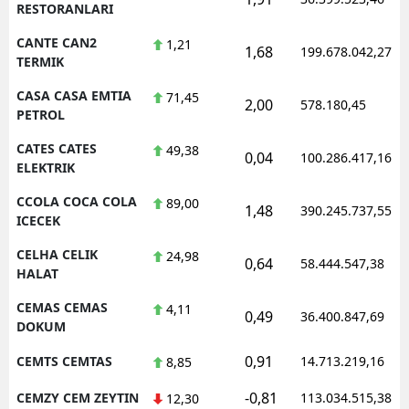
RESTORANLARI
CANTE CAN2
1,21
1,68
199.678.042,27
TERMIK
CASA CASA EMTIA
71,45
2,00
578.180,45
PETROL
CATES CATES
49,38
0,04
100.286.417,16
ELEKTRIK
CCOLA COCA COLA
89,00
1,48
390.245.737,55
ICECEK
CELHA CELIK
24,98
0,64
58.444.547,38
HALAT
CEMAS CEMAS
4,11
0,49
36.400.847,69
DOKUM
0,91
CEMTS CEMTAS
14.713.219,16
8,85
-0,81
CEMZY CEM ZEYTIN
113.034.515,38
12,30