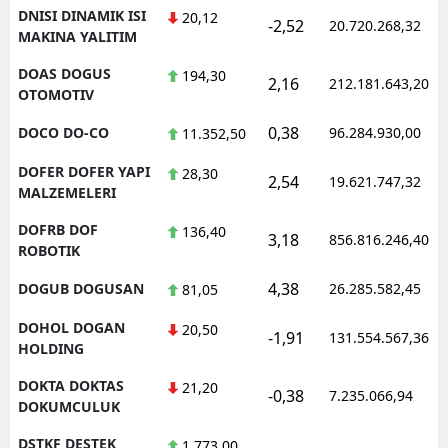
DNISI DINAMIK ISI
20,12
-2,52
20.720.268,32
MAKINA YALITIM
DOAS DOGUS
194,30
2,16
212.181.643,20
OTOMOTIV
0,38
DOCO DO-CO
96.284.930,00
11.352,50
DOFER DOFER YAPI
28,30
2,54
19.621.747,32
MALZEMELERI
DOFRB DOF
136,40
3,18
856.816.246,40
ROBOTIK
4,38
DOGUB DOGUSAN
26.285.582,45
81,05
DOHOL DOGAN
20,50
-1,91
131.554.567,36
HOLDING
DOKTA DOKTAS
21,20
-0,38
7.235.066,94
DOKUMCULUK
DSTKF DESTEK
1.773,00