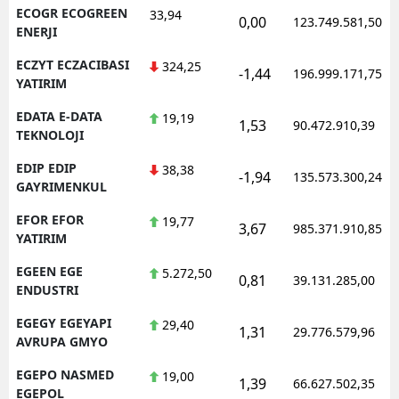
ECOGR ECOGREEN
33,94
0,00
123.749.581,50
ENERJI
ECZYT ECZACIBASI
324,25
-1,44
196.999.171,75
YATIRIM
EDATA E-DATA
19,19
1,53
90.472.910,39
TEKNOLOJI
EDIP EDIP
38,38
-1,94
135.573.300,24
GAYRIMENKUL
EFOR EFOR
19,77
3,67
985.371.910,85
YATIRIM
EGEEN EGE
5.272,50
0,81
39.131.285,00
ENDUSTRI
EGEGY EGEYAPI
29,40
1,31
29.776.579,96
AVRUPA GMYO
EGEPO NASMED
19,00
1,39
66.627.502,35
EGEPOL