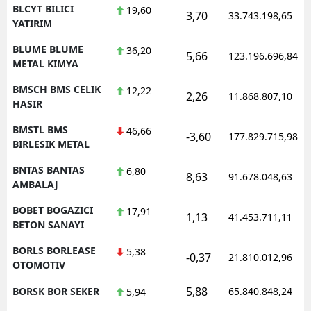
BLCYT BILICI
19,60
3,70
33.743.198,65
YATIRIM
BLUME BLUME
36,20
5,66
123.196.696,84
METAL KIMYA
BMSCH BMS CELIK
12,22
2,26
11.868.807,10
HASIR
BMSTL BMS
46,66
-3,60
177.829.715,98
BIRLESIK METAL
BNTAS BANTAS
6,80
8,63
91.678.048,63
AMBALAJ
BOBET BOGAZICI
17,91
1,13
41.453.711,11
BETON SANAYI
BORLS BORLEASE
5,38
-0,37
21.810.012,96
OTOMOTIV
5,88
BORSK BOR SEKER
65.840.848,24
5,94