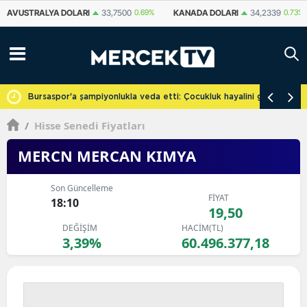
KANADA DOLARI
34,2339
0.73%
İSVIÇRE FRANKI
59,1179
0.82%
YU
cretsiz
Bursaspor'a şampiyonlukla veda etti: Çocukluk hayalini gerçekleşti
/
Hisse Senedi Fiyatları
MERCN MERCAN KIMYA
Son Güncelleme
FİYAT
18:10
19,50
DEĞİŞİM
HACİM(TL)
3,39%
60.496.377,18