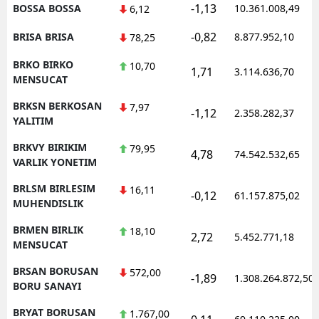
-1,13
BOSSA BOSSA
10.361.008,49
6,12
-0,82
BRISA BRISA
8.877.952,10
78,25
BRKO BIRKO
10,70
1,71
3.114.636,70
MENSUCAT
BRKSN BERKOSAN
7,97
-1,12
2.358.282,37
YALITIM
BRKVY BIRIKIM
79,95
4,78
74.542.532,65
VARLIK YONETIM
BRLSM BIRLESIM
16,11
-0,12
61.157.875,02
MUHENDISLIK
BRMEN BIRLIK
18,10
2,72
5.452.771,18
MENSUCAT
BRSAN BORUSAN
572,00
-1,89
1.308.264.872,50
BORU SANAYI
BRYAT BORUSAN
1.767,00