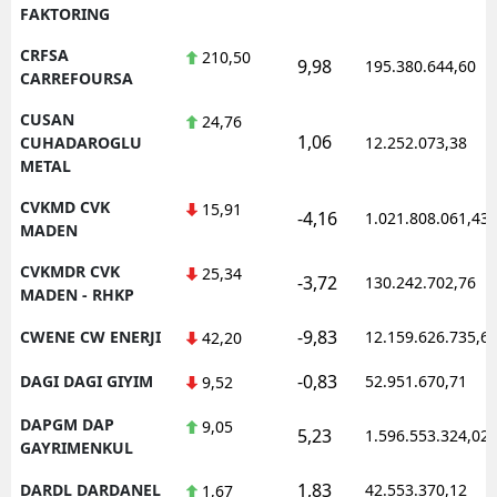
FAKTORING
CRFSA
210,50
9,98
195.380.644,60
CARREFOURSA
CUSAN
24,76
1,06
CUHADAROGLU
12.252.073,38
METAL
CVKMD CVK
15,91
-4,16
1.021.808.061,43
MADEN
CVKMDR CVK
25,34
-3,72
130.242.702,76
MADEN - RHKP
-9,83
CWENE CW ENERJI
12.159.626.735,6
42,20
-0,83
DAGI DAGI GIYIM
52.951.670,71
9,52
DAPGM DAP
9,05
5,23
1.596.553.324,02
GAYRIMENKUL
1,83
DARDL DARDANEL
42.553.370,12
1,67