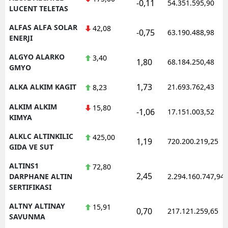
-0,11
54.351.595,90
LUCENT TELETAS
ALFAS ALFA SOLAR
42,08
-0,75
63.190.488,98
ENERJI
ALGYO ALARKO
3,40
1,80
68.184.250,48
GMYO
1,73
ALKA ALKIM KAGIT
21.693.762,43
8,23
ALKIM ALKIM
15,80
-1,06
17.151.003,52
KIMYA
ALKLC ALTINKILIC
425,00
1,19
720.200.219,25
GIDA VE SUT
ALTINS1
72,80
2,45
DARPHANE ALTIN
2.294.160.747,94
SERTIFIKASI
ALTNY ALTINAY
15,91
0,70
217.121.259,65
SAVUNMA