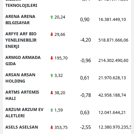
TEKNOLOJILERI
ARENA ARENA
20,24
0,90
16.381.449,10
BILGISAYAR
ARFYE ARF BIO
29,66
-4,20
YENILENEBILIR
518.871.666,06
ENERJI
ARMGD ARMADA
195,70
-0,96
214.302.490,60
GIDA
ARSAN ARSAN
3,32
0,61
21.970.628,13
HOLDING
ARTMS ARTEMIS
38,20
-0,78
42.958.188,74
HALI
ARZUM ARZUM EV
1,59
0,63
12.041.644,21
ALETLERI
-2,55
ASELS ASELSAN
12.380.970.235,5
353,75