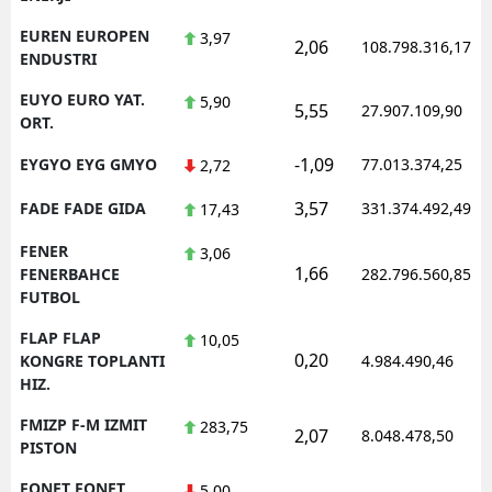
EUREN EUROPEN
3,97
2,06
108.798.316,17
ENDUSTRI
EUYO EURO YAT.
5,90
5,55
27.907.109,90
ORT.
-1,09
EYGYO EYG GMYO
77.013.374,25
2,72
3,57
FADE FADE GIDA
331.374.492,49
17,43
FENER
3,06
1,66
FENERBAHCE
282.796.560,85
FUTBOL
FLAP FLAP
10,05
0,20
KONGRE TOPLANTI
4.984.490,46
HIZ.
FMIZP F-M IZMIT
283,75
2,07
8.048.478,50
PISTON
FONET FONET
5,00