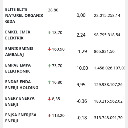
ELITE ELITE
28,80
0,00
NATUREL ORGANIK
22.015.258,14
GIDA
EMKEL EMEK
18,70
2,24
98.795.318,54
ELEKTRIK
EMNIS EMINIS
160,90
-1,29
865.831,50
AMBALAJ
EMPAE EMPA
73,70
10,00
1.458.026.107,00
ELEKTRONIK
ENDAE ENDA
16,80
9,95
129.938.107,26
ENERJI HOLDING
ENERY ENERYA
8,35
-0,36
183.215.562,02
ENERJI
ENJSA ENERJISA
113,20
-0,18
315.748.091,70
ENERJI