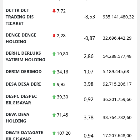
DCTTR DCT
7,72
-8,53
TRADING DIS
935.141.480,32
TICARET
DENGE DENGE
2,28
-0,87
32.696.442,29
HOLDING
DERHL DERLUKS
10,80
2,86
54.288.577,48
YATIRIM HOLDING
1,07
DERIM DERIMOD
5.189.445,68
34,16
3,98
DESA DESA DERI
92.715.206,17
9,93
DESPC DESPEC
39,30
0,92
36.201.759,66
BILGISAYAR
DEVA DEVA
71,45
3,78
33.764.732,60
HOLDING
DGATE DATAGATE
107,20
0,94
17.207.648,00
BILGISAYAR