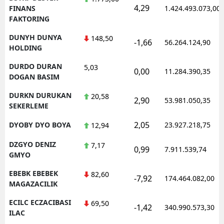
4,29
FINANS
1.424.493.073,00
FAKTORING
DUNYH DUNYA
148,50
-1,66
56.264.124,90
HOLDING
DURDO DURAN
5,03
0,00
11.284.390,35
DOGAN BASIM
DURKN DURUKAN
20,58
2,90
53.981.050,35
SEKERLEME
2,05
DYOBY DYO BOYA
23.927.218,75
12,94
DZGYO DENIZ
7,17
0,99
7.911.539,74
GMYO
EBEBK EBEBEK
82,60
-7,92
174.464.082,00
MAGAZACILIK
ECILC ECZACIBASI
69,50
-1,42
340.990.573,30
ILAC