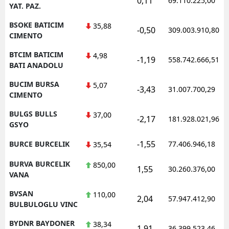
0,11
69.110.225,00
YAT. PAZ.
BSOKE BATICIM
35,88
-0,50
309.003.910,80
CIMENTO
BTCIM BATICIM
4,98
-1,19
558.742.666,51
BATI ANADOLU
BUCIM BURSA
5,07
-3,43
31.007.700,29
CIMENTO
BULGS BULLS
37,00
-2,17
181.928.021,96
GSYO
-1,55
BURCE BURCELIK
77.406.946,18
35,54
BURVA BURCELIK
850,00
1,55
30.260.376,00
VANA
BVSAN
110,00
2,04
57.947.412,90
BULBULOGLU VINC
BYDNR BAYDONER
38,34
1,91
36.399.523,46