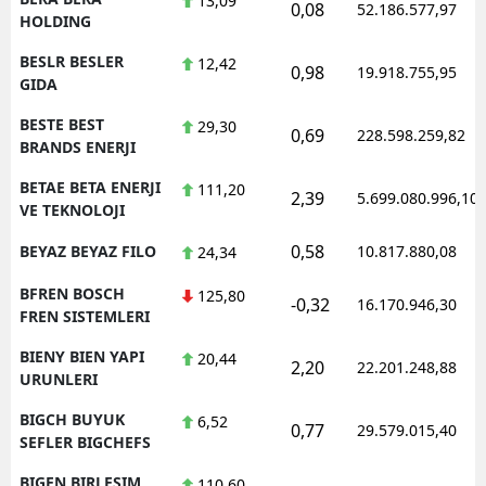
13,09
0,08
52.186.577,97
HOLDING
BESLR BESLER
12,42
0,98
19.918.755,95
GIDA
BESTE BEST
29,30
0,69
228.598.259,82
BRANDS ENERJI
BETAE BETA ENERJI
111,20
2,39
5.699.080.996,10
VE TEKNOLOJI
0,58
BEYAZ BEYAZ FILO
10.817.880,08
24,34
BFREN BOSCH
125,80
-0,32
16.170.946,30
FREN SISTEMLERI
BIENY BIEN YAPI
20,44
2,20
22.201.248,88
URUNLERI
BIGCH BUYUK
6,52
0,77
29.579.015,40
SEFLER BIGCHEFS
BIGEN BIRLESIM
110,60