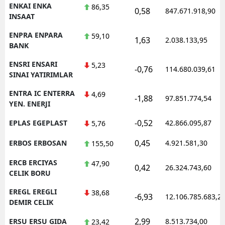
ENKAI ENKA
86,35
0,58
847.671.918,90
INSAAT
ENPRA ENPARA
59,10
1,63
2.038.133,95
BANK
ENSRI ENSARI
5,23
-0,76
114.680.039,61
SINAI YATIRIMLAR
ENTRA IC ENTERRA
4,69
-1,88
97.851.774,54
YEN. ENERJI
-0,52
EPLAS EGEPLAST
42.866.095,87
5,76
0,45
ERBOS ERBOSAN
4.921.581,30
155,50
ERCB ERCIYAS
47,90
0,42
26.324.743,60
CELIK BORU
EREGL EREGLI
38,68
-6,93
12.106.785.683,2
DEMIR CELIK
2,99
ERSU ERSU GIDA
8.513.734,00
23,42