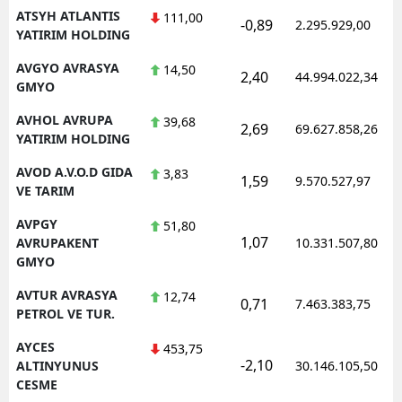
ATSYH ATLANTIS
111,00
-0,89
2.295.929,00
YATIRIM HOLDING
AVGYO AVRASYA
14,50
2,40
44.994.022,34
GMYO
AVHOL AVRUPA
39,68
2,69
69.627.858,26
YATIRIM HOLDING
AVOD A.V.O.D GIDA
3,83
1,59
9.570.527,97
VE TARIM
AVPGY
51,80
1,07
AVRUPAKENT
10.331.507,80
GMYO
AVTUR AVRASYA
12,74
0,71
7.463.383,75
PETROL VE TUR.
AYCES
453,75
-2,10
ALTINYUNUS
30.146.105,50
CESME