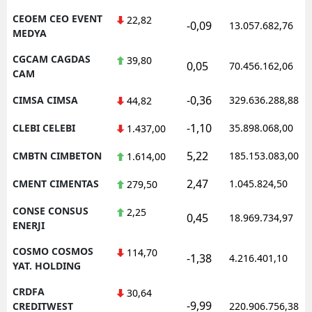
CEOEM CEO EVENT
22,82
-0,09
13.057.682,76
MEDYA
CGCAM CAGDAS
39,80
0,05
70.456.162,06
CAM
-0,36
CIMSA CIMSA
329.636.288,88
44,82
-1,10
CLEBI CELEBI
35.898.068,00
1.437,00
5,22
CMBTN CIMBETON
185.153.083,00
1.614,00
2,47
CMENT CIMENTAS
1.045.824,50
279,50
CONSE CONSUS
2,25
0,45
18.969.734,97
ENERJI
COSMO COSMOS
114,70
-1,38
4.216.401,10
YAT. HOLDING
CRDFA
30,64
-9,99
CREDITWEST
220.906.756,38