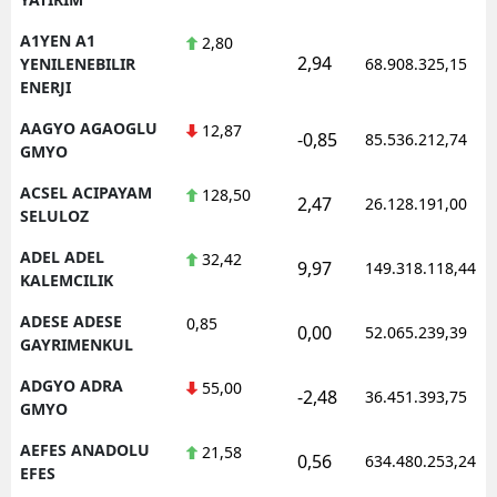
A1YEN A1
2,80
2,94
YENILENEBILIR
68.908.325,15
ENERJI
AAGYO AGAOGLU
12,87
-0,85
85.536.212,74
GMYO
ACSEL ACIPAYAM
128,50
2,47
26.128.191,00
SELULOZ
ADEL ADEL
32,42
9,97
149.318.118,44
KALEMCILIK
ADESE ADESE
0,85
0,00
52.065.239,39
GAYRIMENKUL
ADGYO ADRA
55,00
-2,48
36.451.393,75
GMYO
AEFES ANADOLU
21,58
0,56
634.480.253,24
EFES