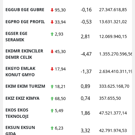
-0,16
EGGUB EGE GUBRE
27.347.618,85
95,30
-0,53
EGPRO EGE PROFIL
13.631.321,02
33,94
EGSER EGE
2,93
2,81
12.069.940,15
SERAMIK
EKDMR EKINCILER
45,30
-4,47
1.355.270.596,56
DEMIR CELIK
EKGYO EMLAK
17,94
-1,37
2.634.410.311,19
KONUT GMYO
0,89
EKIM EKIM TURIZM
333.625.168,70
18,21
0,74
EKIZ EKIZ KIMYA
357.655,50
68,50
EKOS EKOS
5,49
1,86
47.521.377,14
TEKNOLOJI
EKSUN EKSUN
6,23
3,32
42.791.974,53
GIDA