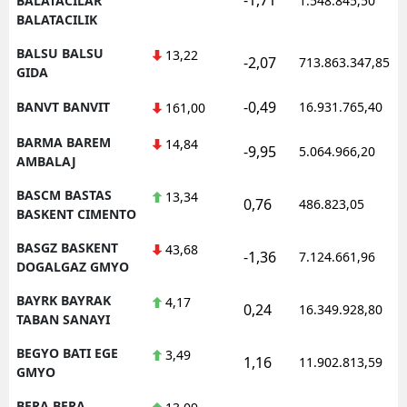
BALATACILAR
1.548.845,50
BALATACILIK
BALSU BALSU
13,22
-2,07
713.863.347,85
GIDA
-0,49
BANVT BANVIT
16.931.765,40
161,00
BARMA BAREM
14,84
-9,95
5.064.966,20
AMBALAJ
BASCM BASTAS
13,34
0,76
486.823,05
BASKENT CIMENTO
BASGZ BASKENT
43,68
-1,36
7.124.661,96
DOGALGAZ GMYO
BAYRK BAYRAK
4,17
0,24
16.349.928,80
TABAN SANAYI
BEGYO BATI EGE
3,49
1,16
11.902.813,59
GMYO
BERA BERA