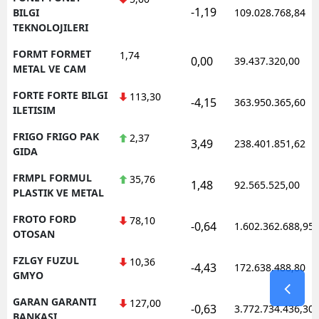
-1,19
BILGI
109.028.768,84
TEKNOLOJILERI
FORMT FORMET
1,74
0,00
39.437.320,00
METAL VE CAM
FORTE FORTE BILGI
113,30
-4,15
363.950.365,60
ILETISIM
FRIGO FRIGO PAK
2,37
3,49
238.401.851,62
GIDA
FRMPL FORMUL
35,76
1,48
92.565.525,00
PLASTIK VE METAL
FROTO FORD
78,10
-0,64
1.602.362.688,95
OTOSAN
FZLGY FUZUL
10,36
-4,43
172.638.488,80
GMYO
GARAN GARANTI
127,00
-0,63
3.772.734.436,30
BANKASI