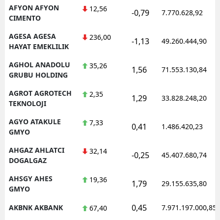
AFYON AFYON
12,56
-0,79
7.770.628,92
CIMENTO
AGESA AGESA
236,00
-1,13
49.260.444,90
HAYAT EMEKLILIK
AGHOL ANADOLU
35,26
1,56
71.553.130,84
GRUBU HOLDING
AGROT AGROTECH
2,35
1,29
33.828.248,20
TEKNOLOJI
AGYO ATAKULE
7,33
0,41
1.486.420,23
GMYO
AHGAZ AHLATCI
32,14
-0,25
45.407.680,74
DOGALGAZ
AHSGY AHES
19,36
1,79
29.155.635,80
GMYO
0,45
AKBNK AKBANK
7.971.197.000,85
67,40