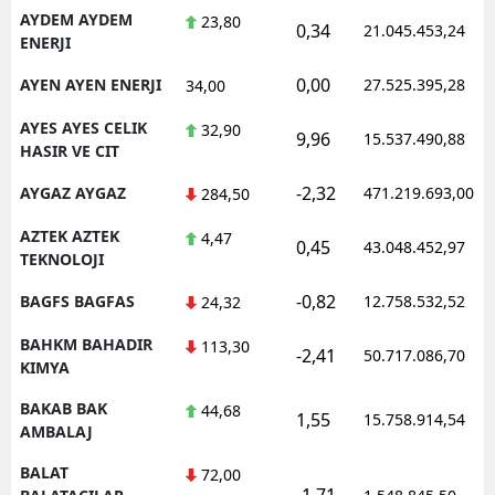
AYDEM AYDEM
23,80
0,34
21.045.453,24
ENERJI
0,00
AYEN AYEN ENERJI
27.525.395,28
34,00
AYES AYES CELIK
32,90
9,96
15.537.490,88
HASIR VE CIT
-2,32
AYGAZ AYGAZ
471.219.693,00
284,50
AZTEK AZTEK
4,47
0,45
43.048.452,97
TEKNOLOJI
-0,82
BAGFS BAGFAS
12.758.532,52
24,32
BAHKM BAHADIR
113,30
-2,41
50.717.086,70
KIMYA
BAKAB BAK
44,68
1,55
15.758.914,54
AMBALAJ
BALAT
72,00
-1,71