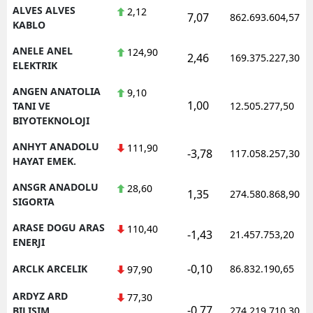
ALVES ALVES
2,12
7,07
862.693.604,57
KABLO
ANELE ANEL
124,90
2,46
169.375.227,30
ELEKTRIK
ANGEN ANATOLIA
9,10
1,00
TANI VE
12.505.277,50
BIYOTEKNOLOJI
ANHYT ANADOLU
111,90
-3,78
117.058.257,30
HAYAT EMEK.
ANSGR ANADOLU
28,60
1,35
274.580.868,90
SIGORTA
ARASE DOGU ARAS
110,40
-1,43
21.457.753,20
ENERJI
-0,10
ARCLK ARCELIK
86.832.190,65
97,90
ARDYZ ARD
77,30
-0,77
BILISIM
274.219.710,30