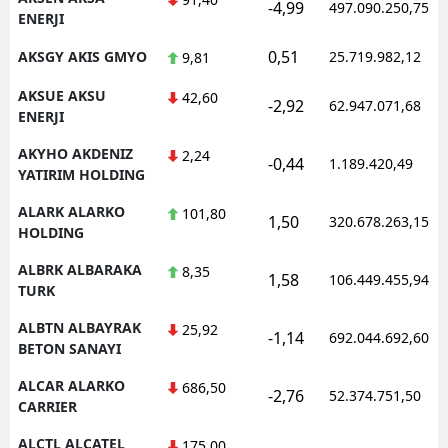
-4,99
497.090.250,75
ENERJI
0,51
AKSGY AKIS GMYO
25.719.982,12
9,81
AKSUE AKSU
42,60
-2,92
62.947.071,68
ENERJI
AKYHO AKDENIZ
2,24
-0,44
1.189.420,49
YATIRIM HOLDING
ALARK ALARKO
101,80
1,50
320.678.263,15
HOLDING
ALBRK ALBARAKA
8,35
1,58
106.449.455,94
TURK
ALBTN ALBAYRAK
25,92
-1,14
692.044.692,60
BETON SANAYI
ALCAR ALARKO
686,50
-2,76
52.374.751,50
CARRIER
ALCTL ALCATEL
175,00