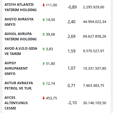
ATSYH ATLANTIS
111,00
-0,89
2.295.929,00
YATIRIM HOLDING
AVGYO AVRASYA
14,50
2,40
44.994.022,34
GMYO
AVHOL AVRUPA
39,68
2,69
69.627.858,26
YATIRIM HOLDING
AVOD A.V.O.D GIDA
3,83
1,59
9.570.527,97
VE TARIM
AVPGY
51,80
1,07
AVRUPAKENT
10.331.507,80
GMYO
AVTUR AVRASYA
12,74
0,71
7.463.383,75
PETROL VE TUR.
AYCES
453,75
-2,10
ALTINYUNUS
30.146.105,50
CESME