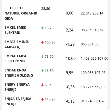
ELITE ELITE
28,80
0,00
NATUREL ORGANIK
22.015.258,14
GIDA
EMKEL EMEK
18,70
2,24
98.795.318,54
ELEKTRIK
EMNIS EMINIS
160,90
-1,29
865.831,50
AMBALAJ
EMPAE EMPA
73,70
10,00
1.458.026.107,00
ELEKTRONIK
ENDAE ENDA
16,80
9,95
129.938.107,26
ENERJI HOLDING
ENERY ENERYA
8,35
-0,36
183.215.562,02
ENERJI
ENJSA ENERJISA
113,20
-0,18
315.748.091,70
ENERJI