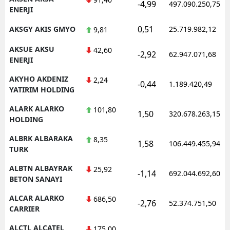
-4,99
497.090.250,75
ENERJI
0,51
AKSGY AKIS GMYO
25.719.982,12
9,81
AKSUE AKSU
42,60
-2,92
62.947.071,68
ENERJI
AKYHO AKDENIZ
2,24
-0,44
1.189.420,49
YATIRIM HOLDING
ALARK ALARKO
101,80
1,50
320.678.263,15
HOLDING
ALBRK ALBARAKA
8,35
1,58
106.449.455,94
TURK
ALBTN ALBAYRAK
25,92
-1,14
692.044.692,60
BETON SANAYI
ALCAR ALARKO
686,50
-2,76
52.374.751,50
CARRIER
ALCTL ALCATEL
175,00