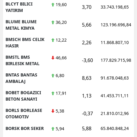
BLCYT BILICI
19,60
3,70
33.743.198,65
YATIRIM
BLUME BLUME
36,20
5,66
123.196.696,84
METAL KIMYA
BMSCH BMS CELIK
12,22
2,26
11.868.807,10
HASIR
BMSTL BMS
46,66
-3,60
177.829.715,98
BIRLESIK METAL
BNTAS BANTAS
6,80
8,63
91.678.048,63
AMBALAJ
BOBET BOGAZICI
17,91
1,13
41.453.711,11
BETON SANAYI
BORLS BORLEASE
5,38
-0,37
21.810.012,96
OTOMOTIV
5,88
BORSK BOR SEKER
65.840.848,24
5,94