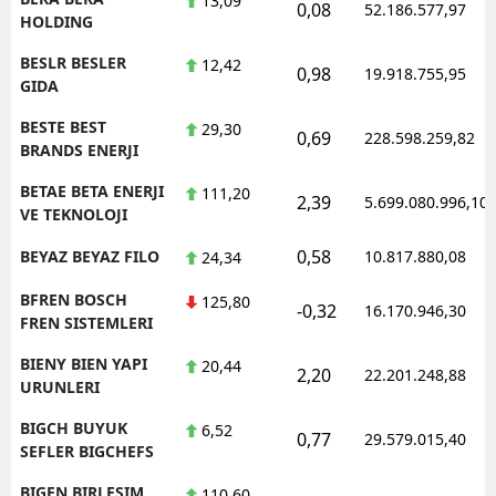
13,09
0,08
52.186.577,97
HOLDING
BESLR BESLER
12,42
0,98
19.918.755,95
GIDA
BESTE BEST
29,30
0,69
228.598.259,82
BRANDS ENERJI
BETAE BETA ENERJI
111,20
2,39
5.699.080.996,10
VE TEKNOLOJI
0,58
BEYAZ BEYAZ FILO
10.817.880,08
24,34
BFREN BOSCH
125,80
-0,32
16.170.946,30
FREN SISTEMLERI
BIENY BIEN YAPI
20,44
2,20
22.201.248,88
URUNLERI
BIGCH BUYUK
6,52
0,77
29.579.015,40
SEFLER BIGCHEFS
BIGEN BIRLESIM
110,60