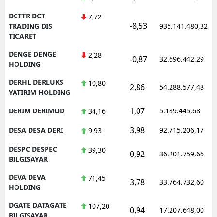
DCTTR DCT
7,72
-8,53
TRADING DIS
935.141.480,32
TICARET
DENGE DENGE
2,28
-0,87
32.696.442,29
HOLDING
DERHL DERLUKS
10,80
2,86
54.288.577,48
YATIRIM HOLDING
1,07
DERIM DERIMOD
5.189.445,68
34,16
3,98
DESA DESA DERI
92.715.206,17
9,93
DESPC DESPEC
39,30
0,92
36.201.759,66
BILGISAYAR
DEVA DEVA
71,45
3,78
33.764.732,60
HOLDING
DGATE DATAGATE
107,20
0,94
17.207.648,00
BILGISAYAR