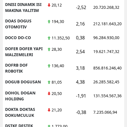
DNISI DINAMIK ISI
20,12
-2,52
20.720.268,32
MAKINA YALITIM
DOAS DOGUS
194,30
2,16
212.181.643,20
OTOMOTIV
0,38
DOCO DO-CO
96.284.930,00
11.352,50
DOFER DOFER YAPI
28,30
2,54
19.621.747,32
MALZEMELERI
DOFRB DOF
136,40
3,18
856.816.246,40
ROBOTIK
4,38
DOGUB DOGUSAN
26.285.582,45
81,05
DOHOL DOGAN
20,50
-1,91
131.554.567,36
HOLDING
DOKTA DOKTAS
21,20
-0,38
7.235.066,94
DOKUMCULUK
DSTKF DESTEK
1.773,00