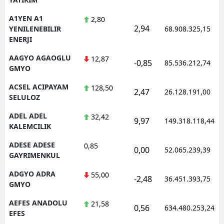
A1YEN A1
2,80
2,94
YENILENEBILIR
68.908.325,15
ENERJI
AAGYO AGAOGLU
12,87
-0,85
85.536.212,74
GMYO
ACSEL ACIPAYAM
128,50
2,47
26.128.191,00
SELULOZ
ADEL ADEL
32,42
9,97
149.318.118,44
KALEMCILIK
ADESE ADESE
0,85
0,00
52.065.239,39
GAYRIMENKUL
ADGYO ADRA
55,00
-2,48
36.451.393,75
GMYO
AEFES ANADOLU
21,58
0,56
634.480.253,24
EFES