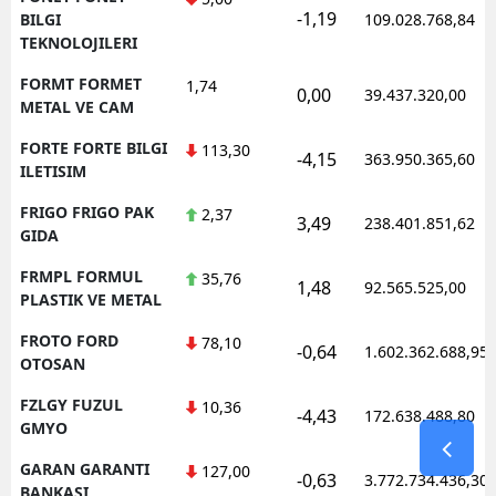
-1,19
BILGI
109.028.768,84
TEKNOLOJILERI
FORMT FORMET
1,74
0,00
39.437.320,00
METAL VE CAM
FORTE FORTE BILGI
113,30
-4,15
363.950.365,60
ILETISIM
FRIGO FRIGO PAK
2,37
3,49
238.401.851,62
GIDA
FRMPL FORMUL
35,76
1,48
92.565.525,00
PLASTIK VE METAL
FROTO FORD
78,10
-0,64
1.602.362.688,95
OTOSAN
FZLGY FUZUL
10,36
-4,43
172.638.488,80
GMYO
GARAN GARANTI
127,00
-0,63
3.772.734.436,30
BANKASI