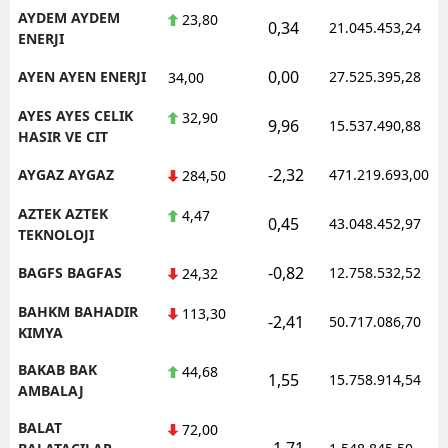
AYDEM AYDEM
23,80
0,34
21.045.453,24
ENERJI
0,00
AYEN AYEN ENERJI
27.525.395,28
34,00
AYES AYES CELIK
32,90
9,96
15.537.490,88
HASIR VE CIT
-2,32
AYGAZ AYGAZ
471.219.693,00
284,50
AZTEK AZTEK
4,47
0,45
43.048.452,97
TEKNOLOJI
-0,82
BAGFS BAGFAS
12.758.532,52
24,32
BAHKM BAHADIR
113,30
-2,41
50.717.086,70
KIMYA
BAKAB BAK
44,68
1,55
15.758.914,54
AMBALAJ
BALAT
72,00
-1,71