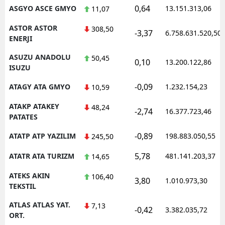
0,64
ASGYO ASCE GMYO
13.151.313,06
11,07
ASTOR ASTOR
308,50
-3,37
6.758.631.520,50
ENERJI
ASUZU ANADOLU
50,45
0,10
13.200.122,86
ISUZU
-0,09
ATAGY ATA GMYO
1.232.154,23
10,59
ATAKP ATAKEY
48,24
-2,74
16.377.723,46
PATATES
-0,89
ATATP ATP YAZILIM
198.883.050,55
245,50
5,78
ATATR ATA TURIZM
481.141.203,37
14,65
ATEKS AKIN
106,40
3,80
1.010.973,30
TEKSTIL
ATLAS ATLAS YAT.
7,13
-0,42
3.382.035,72
ORT.