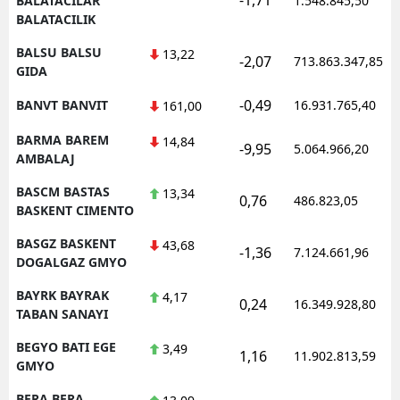
BALATACILAR
1.548.845,50
BALATACILIK
BALSU BALSU
13,22
-2,07
713.863.347,85
GIDA
-0,49
BANVT BANVIT
16.931.765,40
161,00
BARMA BAREM
14,84
-9,95
5.064.966,20
AMBALAJ
BASCM BASTAS
13,34
0,76
486.823,05
BASKENT CIMENTO
BASGZ BASKENT
43,68
-1,36
7.124.661,96
DOGALGAZ GMYO
BAYRK BAYRAK
4,17
0,24
16.349.928,80
TABAN SANAYI
BEGYO BATI EGE
3,49
1,16
11.902.813,59
GMYO
BERA BERA