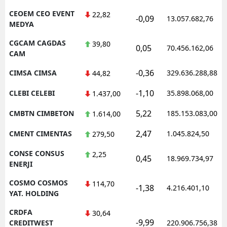
CEOEM CEO EVENT
22,82
-0,09
13.057.682,76
MEDYA
CGCAM CAGDAS
39,80
0,05
70.456.162,06
CAM
-0,36
CIMSA CIMSA
329.636.288,88
44,82
-1,10
CLEBI CELEBI
35.898.068,00
1.437,00
5,22
CMBTN CIMBETON
185.153.083,00
1.614,00
2,47
CMENT CIMENTAS
1.045.824,50
279,50
CONSE CONSUS
2,25
0,45
18.969.734,97
ENERJI
COSMO COSMOS
114,70
-1,38
4.216.401,10
YAT. HOLDING
CRDFA
30,64
-9,99
CREDITWEST
220.906.756,38