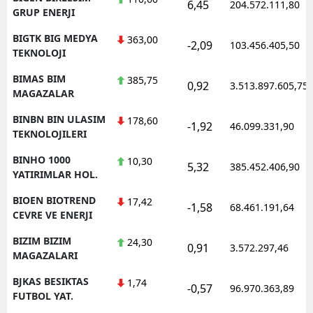
6,45
204.572.111,80
GRUP ENERJI
BIGTK BIG MEDYA
363,00
-2,09
103.456.405,50
TEKNOLOJI
BIMAS BIM
385,75
0,92
3.513.897.605,75
MAGAZALAR
BINBN BIN ULASIM
178,60
-1,92
46.099.331,90
TEKNOLOJILERI
BINHO 1000
10,30
5,32
385.452.406,90
YATIRIMLAR HOL.
BIOEN BIOTREND
17,42
-1,58
68.461.191,64
CEVRE VE ENERJI
BIZIM BIZIM
24,30
0,91
3.572.297,46
MAGAZALARI
BJKAS BESIKTAS
1,74
-0,57
96.970.363,89
FUTBOL YAT.