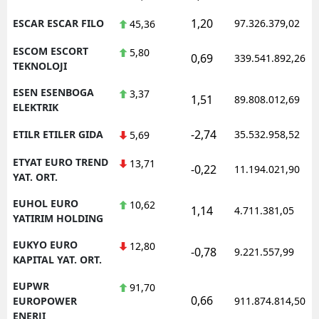
1,20
ESCAR ESCAR FILO
97.326.379,02
45,36
ESCOM ESCORT
5,80
0,69
339.541.892,26
TEKNOLOJI
ESEN ESENBOGA
3,37
1,51
89.808.012,69
ELEKTRIK
-2,74
ETILR ETILER GIDA
35.532.958,52
5,69
ETYAT EURO TREND
13,71
-0,22
11.194.021,90
YAT. ORT.
EUHOL EURO
10,62
1,14
4.711.381,05
YATIRIM HOLDING
EUKYO EURO
12,80
-0,78
9.221.557,99
KAPITAL YAT. ORT.
EUPWR
91,70
0,66
EUROPOWER
911.874.814,50
ENERJI