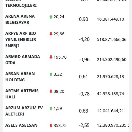
TEKNOLOJILERI
ARENA ARENA
20,24
0,90
16.381.449,10
BILGISAYAR
ARFYE ARF BIO
29,66
-4,20
YENILENEBILIR
518.871.666,06
ENERJI
ARMGD ARMADA
195,70
-0,96
214.302.490,60
GIDA
ARSAN ARSAN
3,32
0,61
21.970.628,13
HOLDING
ARTMS ARTEMIS
38,20
-0,78
42.958.188,74
HALI
ARZUM ARZUM EV
1,59
0,63
12.041.644,21
ALETLERI
-2,55
ASELS ASELSAN
12.380.970.235,5
353,75