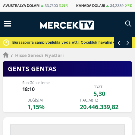
KANADA DOLARI
34,2339
0.73%
İSVIÇRE FRANKI
59,1179
0.82%
YU
cretsiz
Bursaspor'a şampiyonlukla veda etti: Çocukluk hayalini gerçekleşti
/
Hisse Senedi Fiyatları
GENTS GENTAS
Son Güncelleme
FİYAT
18:10
5,30
DEĞİŞİM
HACİM(TL)
1,15%
20.446.339,82