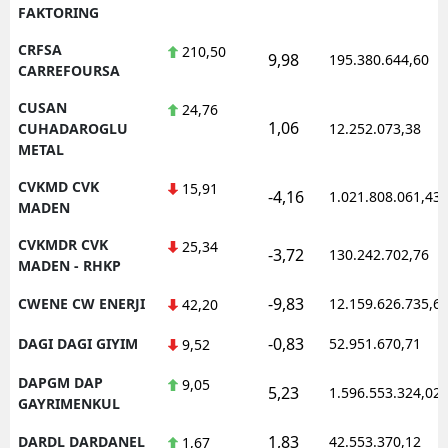
FAKTORING
CRFSA
210,50
9,98
195.380.644,60
CARREFOURSA
CUSAN
24,76
1,06
CUHADAROGLU
12.252.073,38
METAL
CVKMD CVK
15,91
-4,16
1.021.808.061,43
MADEN
CVKMDR CVK
25,34
-3,72
130.242.702,76
MADEN - RHKP
-9,83
CWENE CW ENERJI
12.159.626.735,6
42,20
-0,83
DAGI DAGI GIYIM
52.951.670,71
9,52
DAPGM DAP
9,05
5,23
1.596.553.324,02
GAYRIMENKUL
1,83
DARDL DARDANEL
42.553.370,12
1,67