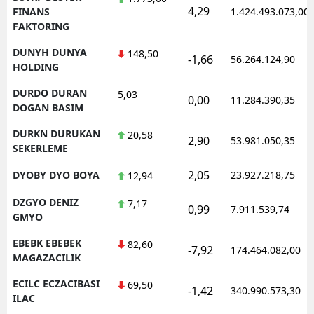
4,29
FINANS
1.424.493.073,00
FAKTORING
DUNYH DUNYA
148,50
-1,66
56.264.124,90
HOLDING
DURDO DURAN
5,03
0,00
11.284.390,35
DOGAN BASIM
DURKN DURUKAN
20,58
2,90
53.981.050,35
SEKERLEME
2,05
DYOBY DYO BOYA
23.927.218,75
12,94
DZGYO DENIZ
7,17
0,99
7.911.539,74
GMYO
EBEBK EBEBEK
82,60
-7,92
174.464.082,00
MAGAZACILIK
ECILC ECZACIBASI
69,50
-1,42
340.990.573,30
ILAC