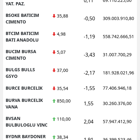
0,11
69.110.225,00
YAT. PAZ.
BSOKE BATICIM
35,88
-0,50
309.003.910,80
CIMENTO
BTCIM BATICIM
4,98
-1,19
558.742.666,51
BATI ANADOLU
BUCIM BURSA
5,07
-3,43
31.007.700,29
CIMENTO
BULGS BULLS
37,00
-2,17
181.928.021,96
GSYO
-1,55
BURCE BURCELIK
77.406.946,18
35,54
BURVA BURCELIK
850,00
1,55
30.260.376,00
VANA
BVSAN
110,00
2,04
57.947.412,90
BULBULOGLU VINC
BYDNR BAYDONER
38,34
1,91
36.399.523,46