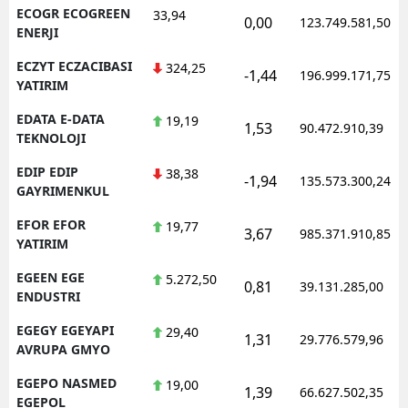
ECOGR ECOGREEN
33,94
0,00
123.749.581,50
ENERJI
ECZYT ECZACIBASI
324,25
-1,44
196.999.171,75
YATIRIM
EDATA E-DATA
19,19
1,53
90.472.910,39
TEKNOLOJI
EDIP EDIP
38,38
-1,94
135.573.300,24
GAYRIMENKUL
EFOR EFOR
19,77
3,67
985.371.910,85
YATIRIM
EGEEN EGE
5.272,50
0,81
39.131.285,00
ENDUSTRI
EGEGY EGEYAPI
29,40
1,31
29.776.579,96
AVRUPA GMYO
EGEPO NASMED
19,00
1,39
66.627.502,35
EGEPOL