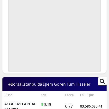
#Borsa İstanbulda İşlem Gören Tüm Hisseler
Hisse
Son
Fark%
En Düşük
A1CAP A1 CAPITAL
9,18
0,77
83.586.085,41
YATIRIM