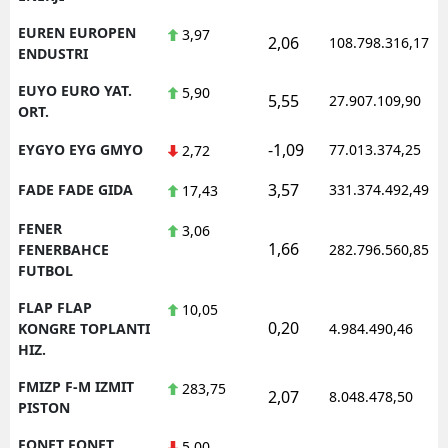
EUREN EUROPEN
3,97
2,06
108.798.316,17
ENDUSTRI
EUYO EURO YAT.
5,90
5,55
27.907.109,90
ORT.
-1,09
EYGYO EYG GMYO
77.013.374,25
2,72
3,57
FADE FADE GIDA
331.374.492,49
17,43
FENER
3,06
1,66
FENERBAHCE
282.796.560,85
FUTBOL
FLAP FLAP
10,05
0,20
KONGRE TOPLANTI
4.984.490,46
HIZ.
FMIZP F-M IZMIT
283,75
2,07
8.048.478,50
PISTON
FONET FONET
5,00