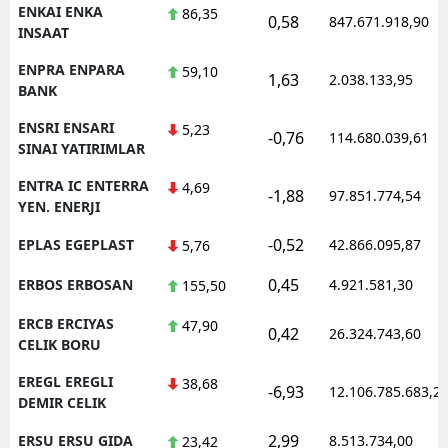
ENKAI ENKA
86,35
0,58
847.671.918,90
INSAAT
ENPRA ENPARA
59,10
1,63
2.038.133,95
BANK
ENSRI ENSARI
5,23
-0,76
114.680.039,61
SINAI YATIRIMLAR
ENTRA IC ENTERRA
4,69
-1,88
97.851.774,54
YEN. ENERJI
-0,52
EPLAS EGEPLAST
42.866.095,87
5,76
0,45
ERBOS ERBOSAN
4.921.581,30
155,50
ERCB ERCIYAS
47,90
0,42
26.324.743,60
CELIK BORU
EREGL EREGLI
38,68
-6,93
12.106.785.683,2
DEMIR CELIK
2,99
ERSU ERSU GIDA
8.513.734,00
23,42