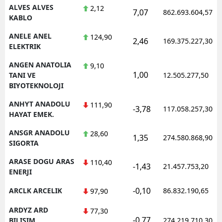
ALVES ALVES
2,12
7,07
862.693.604,57
KABLO
ANELE ANEL
124,90
2,46
169.375.227,30
ELEKTRIK
ANGEN ANATOLIA
9,10
1,00
TANI VE
12.505.277,50
BIYOTEKNOLOJI
ANHYT ANADOLU
111,90
-3,78
117.058.257,30
HAYAT EMEK.
ANSGR ANADOLU
28,60
1,35
274.580.868,90
SIGORTA
ARASE DOGU ARAS
110,40
-1,43
21.457.753,20
ENERJI
-0,10
ARCLK ARCELIK
86.832.190,65
97,90
ARDYZ ARD
77,30
-0,77
BILISIM
274.219.710,30