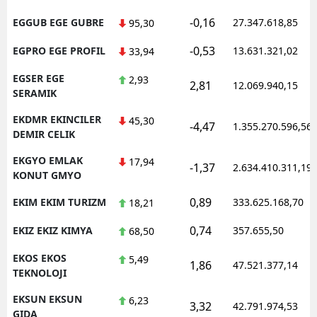
-0,16
EGGUB EGE GUBRE
27.347.618,85
95,30
-0,53
EGPRO EGE PROFIL
13.631.321,02
33,94
EGSER EGE
2,93
2,81
12.069.940,15
SERAMIK
EKDMR EKINCILER
45,30
-4,47
1.355.270.596,56
DEMIR CELIK
EKGYO EMLAK
17,94
-1,37
2.634.410.311,19
KONUT GMYO
0,89
EKIM EKIM TURIZM
333.625.168,70
18,21
0,74
EKIZ EKIZ KIMYA
357.655,50
68,50
EKOS EKOS
5,49
1,86
47.521.377,14
TEKNOLOJI
EKSUN EKSUN
6,23
3,32
42.791.974,53
GIDA