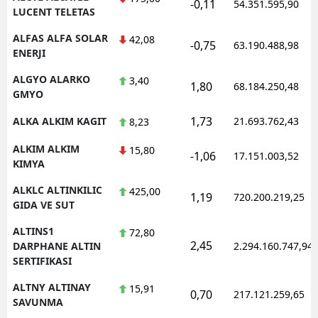
-0,11
54.351.595,90
LUCENT TELETAS
ALFAS ALFA SOLAR
42,08
-0,75
63.190.488,98
ENERJI
ALGYO ALARKO
3,40
1,80
68.184.250,48
GMYO
1,73
ALKA ALKIM KAGIT
21.693.762,43
8,23
ALKIM ALKIM
15,80
-1,06
17.151.003,52
KIMYA
ALKLC ALTINKILIC
425,00
1,19
720.200.219,25
GIDA VE SUT
ALTINS1
72,80
2,45
DARPHANE ALTIN
2.294.160.747,94
SERTIFIKASI
ALTNY ALTINAY
15,91
0,70
217.121.259,65
SAVUNMA