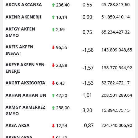
0,55
AKCNS AKCANSA
45.788.813,60
236,40
0,90
AKENR AKENERJI
51.859.410,14
10,14
AKFGY AKFEN
2,69
0,75
65.234.427,32
GMYO
AKFIS AKFEN
96,55
-1,58
143.809.048,65
INSAAT
AKFYE AKFEN YEN.
23,88
-1,57
138.770.544,92
ENERJI
-1,53
AKGRT AKSIGORTA
52.782.472,17
6,43
1,01
AKHAN AKHAN UN
208.501.289,64
42,20
AKMGY AKMERKEZ
258,00
3,20
15.894.575,15
GMYO
-0,87
AKSA AKSA
224.740.006,90
12,54
AKSEN AKSA
91,40