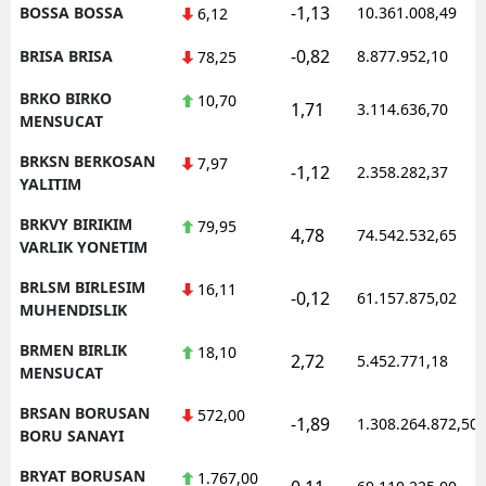
-1,13
BOSSA BOSSA
10.361.008,49
6,12
-0,82
BRISA BRISA
8.877.952,10
78,25
BRKO BIRKO
10,70
1,71
3.114.636,70
MENSUCAT
BRKSN BERKOSAN
7,97
-1,12
2.358.282,37
YALITIM
BRKVY BIRIKIM
79,95
4,78
74.542.532,65
VARLIK YONETIM
BRLSM BIRLESIM
16,11
-0,12
61.157.875,02
MUHENDISLIK
BRMEN BIRLIK
18,10
2,72
5.452.771,18
MENSUCAT
BRSAN BORUSAN
572,00
-1,89
1.308.264.872,50
BORU SANAYI
BRYAT BORUSAN
1.767,00