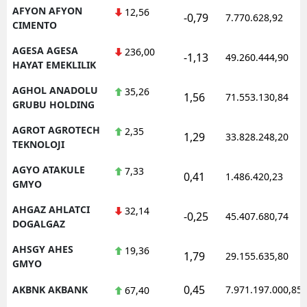
AFYON AFYON
12,56
-0,79
7.770.628,92
CIMENTO
AGESA AGESA
236,00
-1,13
49.260.444,90
HAYAT EMEKLILIK
AGHOL ANADOLU
35,26
1,56
71.553.130,84
GRUBU HOLDING
AGROT AGROTECH
2,35
1,29
33.828.248,20
TEKNOLOJI
AGYO ATAKULE
7,33
0,41
1.486.420,23
GMYO
AHGAZ AHLATCI
32,14
-0,25
45.407.680,74
DOGALGAZ
AHSGY AHES
19,36
1,79
29.155.635,80
GMYO
0,45
AKBNK AKBANK
7.971.197.000,85
67,40