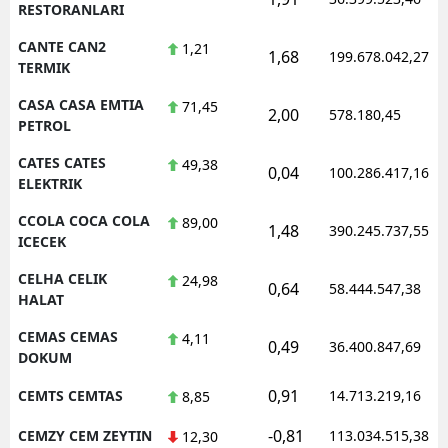
RESTORANLARI
CANTE CAN2
1,21
1,68
199.678.042,27
TERMIK
CASA CASA EMTIA
71,45
2,00
578.180,45
PETROL
CATES CATES
49,38
0,04
100.286.417,16
ELEKTRIK
CCOLA COCA COLA
89,00
1,48
390.245.737,55
ICECEK
CELHA CELIK
24,98
0,64
58.444.547,38
HALAT
CEMAS CEMAS
4,11
0,49
36.400.847,69
DOKUM
0,91
CEMTS CEMTAS
14.713.219,16
8,85
-0,81
CEMZY CEM ZEYTIN
113.034.515,38
12,30