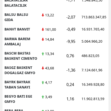
BALATACILAR
1.548.845,50
BALATACILIK
BALSU BALSU
13,22
-2,07
713.863.347,85
GIDA
-0,49
BANVT BANVIT
16.931.765,40
161,00
BARMA BAREM
14,84
-9,95
5.064.966,20
AMBALAJ
BASCM BASTAS
13,34
0,76
486.823,05
BASKENT CIMENTO
BASGZ BASKENT
43,68
-1,36
7.124.661,96
DOGALGAZ GMYO
BAYRK BAYRAK
4,17
0,24
16.349.928,80
TABAN SANAYI
BEGYO BATI EGE
3,49
1,16
11.902.813,59
GMYO
BERA BERA