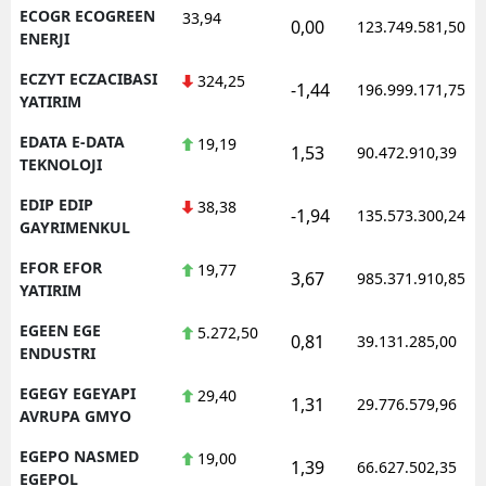
ECOGR ECOGREEN
33,94
0,00
123.749.581,50
ENERJI
ECZYT ECZACIBASI
324,25
-1,44
196.999.171,75
YATIRIM
EDATA E-DATA
19,19
1,53
90.472.910,39
TEKNOLOJI
EDIP EDIP
38,38
-1,94
135.573.300,24
GAYRIMENKUL
EFOR EFOR
19,77
3,67
985.371.910,85
YATIRIM
EGEEN EGE
5.272,50
0,81
39.131.285,00
ENDUSTRI
EGEGY EGEYAPI
29,40
1,31
29.776.579,96
AVRUPA GMYO
EGEPO NASMED
19,00
1,39
66.627.502,35
EGEPOL