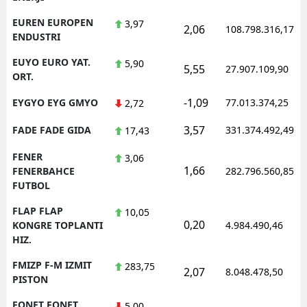
EUREN EUROPEN
3,97
2,06
108.798.316,17
ENDUSTRI
EUYO EURO YAT.
5,90
5,55
27.907.109,90
ORT.
-1,09
EYGYO EYG GMYO
77.013.374,25
2,72
3,57
FADE FADE GIDA
331.374.492,49
17,43
FENER
3,06
1,66
FENERBAHCE
282.796.560,85
FUTBOL
FLAP FLAP
10,05
0,20
KONGRE TOPLANTI
4.984.490,46
HIZ.
FMIZP F-M IZMIT
283,75
2,07
8.048.478,50
PISTON
FONET FONET
5,00