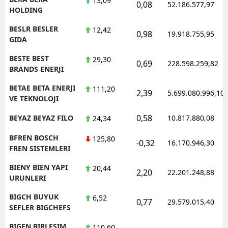
13,09
0,08
52.186.577,97
HOLDING
BESLR BESLER
12,42
0,98
19.918.755,95
GIDA
BESTE BEST
29,30
0,69
228.598.259,82
BRANDS ENERJI
BETAE BETA ENERJI
111,20
2,39
5.699.080.996,10
VE TEKNOLOJI
0,58
BEYAZ BEYAZ FILO
10.817.880,08
24,34
BFREN BOSCH
125,80
-0,32
16.170.946,30
FREN SISTEMLERI
BIENY BIEN YAPI
20,44
2,20
22.201.248,88
URUNLERI
BIGCH BUYUK
6,52
0,77
29.579.015,40
SEFLER BIGCHEFS
BIGEN BIRLESIM
110,60