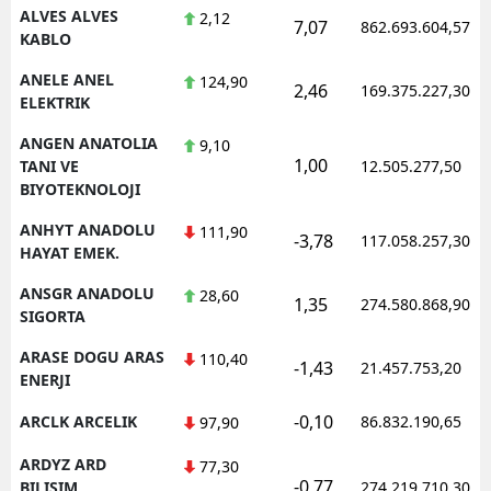
ALVES ALVES
2,12
7,07
862.693.604,57
KABLO
ANELE ANEL
124,90
2,46
169.375.227,30
ELEKTRIK
ANGEN ANATOLIA
9,10
1,00
TANI VE
12.505.277,50
BIYOTEKNOLOJI
ANHYT ANADOLU
111,90
-3,78
117.058.257,30
HAYAT EMEK.
ANSGR ANADOLU
28,60
1,35
274.580.868,90
SIGORTA
ARASE DOGU ARAS
110,40
-1,43
21.457.753,20
ENERJI
-0,10
ARCLK ARCELIK
86.832.190,65
97,90
ARDYZ ARD
77,30
-0,77
BILISIM
274.219.710,30