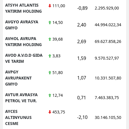
ATSYH ATLANTIS
111,00
-0,89
2.295.929,00
YATIRIM HOLDING
AVGYO AVRASYA
14,50
2,40
44.994.022,34
GMYO
AVHOL AVRUPA
39,68
2,69
69.627.858,26
YATIRIM HOLDING
AVOD A.V.O.D GIDA
3,83
1,59
9.570.527,97
VE TARIM
AVPGY
51,80
1,07
AVRUPAKENT
10.331.507,80
GMYO
AVTUR AVRASYA
12,74
0,71
7.463.383,75
PETROL VE TUR.
AYCES
453,75
-2,10
ALTINYUNUS
30.146.105,50
CESME