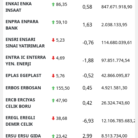
ENKAI ENKA
86,35
0,58
847.671.918,90
INSAAT
ENPRA ENPARA
59,10
1,63
2.038.133,95
BANK
ENSRI ENSARI
5,23
-0,76
114.680.039,61
SINAI YATIRIMLAR
ENTRA IC ENTERRA
4,69
-1,88
97.851.774,54
YEN. ENERJI
-0,52
EPLAS EGEPLAST
42.866.095,87
5,76
0,45
ERBOS ERBOSAN
4.921.581,30
155,50
ERCB ERCIYAS
47,90
0,42
26.324.743,60
CELIK BORU
EREGL EREGLI
38,68
-6,93
12.106.785.683,2
DEMIR CELIK
2,99
ERSU ERSU GIDA
8.513.734,00
23,42