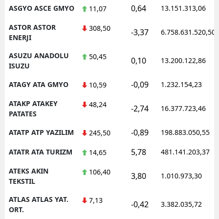
0,64
ASGYO ASCE GMYO
13.151.313,06
11,07
ASTOR ASTOR
308,50
-3,37
6.758.631.520,50
ENERJI
ASUZU ANADOLU
50,45
0,10
13.200.122,86
ISUZU
-0,09
ATAGY ATA GMYO
1.232.154,23
10,59
ATAKP ATAKEY
48,24
-2,74
16.377.723,46
PATATES
-0,89
ATATP ATP YAZILIM
198.883.050,55
245,50
5,78
ATATR ATA TURIZM
481.141.203,37
14,65
ATEKS AKIN
106,40
3,80
1.010.973,30
TEKSTIL
ATLAS ATLAS YAT.
7,13
-0,42
3.382.035,72
ORT.