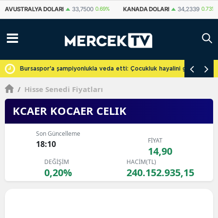
KANADA DOLARI
34,2339
0.73%
İSVIÇRE FRANKI
59,1179
0.82%
YU
cretsiz
Bursaspor'a şampiyonlukla veda etti: Çocukluk hayalini gerçekleşti
/
Hisse Senedi Fiyatları
KCAER KOCAER CELIK
Son Güncelleme
FİYAT
18:10
14,90
DEĞİŞİM
HACİM(TL)
0,20%
240.152.935,15