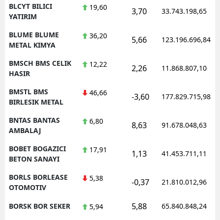
BLCYT BILICI
19,60
3,70
33.743.198,65
YATIRIM
BLUME BLUME
36,20
5,66
123.196.696,84
METAL KIMYA
BMSCH BMS CELIK
12,22
2,26
11.868.807,10
HASIR
BMSTL BMS
46,66
-3,60
177.829.715,98
BIRLESIK METAL
BNTAS BANTAS
6,80
8,63
91.678.048,63
AMBALAJ
BOBET BOGAZICI
17,91
1,13
41.453.711,11
BETON SANAYI
BORLS BORLEASE
5,38
-0,37
21.810.012,96
OTOMOTIV
5,88
BORSK BOR SEKER
65.840.848,24
5,94