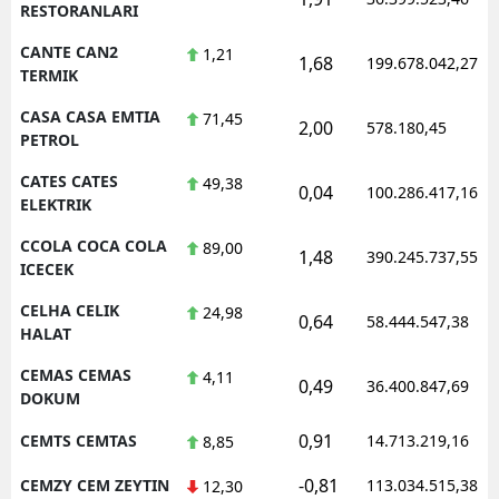
RESTORANLARI
CANTE CAN2
1,21
1,68
199.678.042,27
TERMIK
CASA CASA EMTIA
71,45
2,00
578.180,45
PETROL
CATES CATES
49,38
0,04
100.286.417,16
ELEKTRIK
CCOLA COCA COLA
89,00
1,48
390.245.737,55
ICECEK
CELHA CELIK
24,98
0,64
58.444.547,38
HALAT
CEMAS CEMAS
4,11
0,49
36.400.847,69
DOKUM
0,91
CEMTS CEMTAS
14.713.219,16
8,85
-0,81
CEMZY CEM ZEYTIN
113.034.515,38
12,30