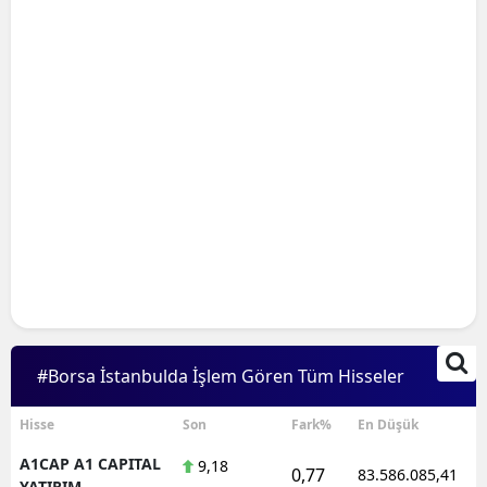
#Borsa İstanbulda İşlem Gören Tüm Hisseler
Hisse
Son
Fark%
En Düşük
A1CAP A1 CAPITAL
9,18
0,77
83.586.085,41
YATIRIM