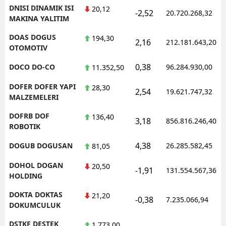
DNISI DINAMIK ISI
20,12
-2,52
20.720.268,32
MAKINA YALITIM
DOAS DOGUS
194,30
2,16
212.181.643,20
OTOMOTIV
0,38
DOCO DO-CO
96.284.930,00
11.352,50
DOFER DOFER YAPI
28,30
2,54
19.621.747,32
MALZEMELERI
DOFRB DOF
136,40
3,18
856.816.246,40
ROBOTIK
4,38
DOGUB DOGUSAN
26.285.582,45
81,05
DOHOL DOGAN
20,50
-1,91
131.554.567,36
HOLDING
DOKTA DOKTAS
21,20
-0,38
7.235.066,94
DOKUMCULUK
DSTKF DESTEK
1.773,00