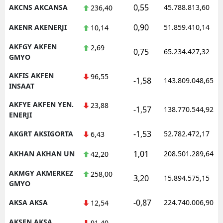
0,55
AKCNS AKCANSA
45.788.813,60
236,40
0,90
AKENR AKENERJI
51.859.410,14
10,14
AKFGY AKFEN
2,69
0,75
65.234.427,32
GMYO
AKFIS AKFEN
96,55
-1,58
143.809.048,65
INSAAT
AKFYE AKFEN YEN.
23,88
-1,57
138.770.544,92
ENERJI
-1,53
AKGRT AKSIGORTA
52.782.472,17
6,43
1,01
AKHAN AKHAN UN
208.501.289,64
42,20
AKMGY AKMERKEZ
258,00
3,20
15.894.575,15
GMYO
-0,87
AKSA AKSA
224.740.006,90
12,54
AKSEN AKSA
91,40