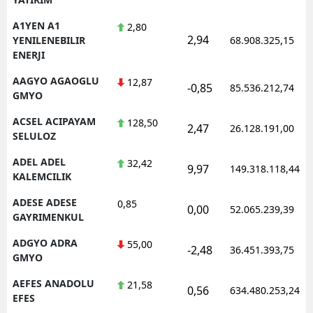
A1YEN A1
2,80
2,94
YENILENEBILIR
68.908.325,15
ENERJI
AAGYO AGAOGLU
12,87
-0,85
85.536.212,74
GMYO
ACSEL ACIPAYAM
128,50
2,47
26.128.191,00
SELULOZ
ADEL ADEL
32,42
9,97
149.318.118,44
KALEMCILIK
ADESE ADESE
0,85
0,00
52.065.239,39
GAYRIMENKUL
ADGYO ADRA
55,00
-2,48
36.451.393,75
GMYO
AEFES ANADOLU
21,58
0,56
634.480.253,24
EFES