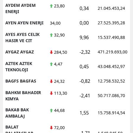
AYDEM AYDEM
23,80
0,34
21.045.453,24
ENERJI
0,00
AYEN AYEN ENERJI
27.525.395,28
34,00
AYES AYES CELIK
32,90
9,96
15.537.490,88
HASIR VE CIT
-2,32
AYGAZ AYGAZ
471.219.693,00
284,50
AZTEK AZTEK
4,47
0,45
43.048.452,97
TEKNOLOJI
-0,82
BAGFS BAGFAS
12.758.532,52
24,32
BAHKM BAHADIR
113,30
-2,41
50.717.086,70
KIMYA
BAKAB BAK
44,68
1,55
15.758.914,54
AMBALAJ
BALAT
72,00
-1,71