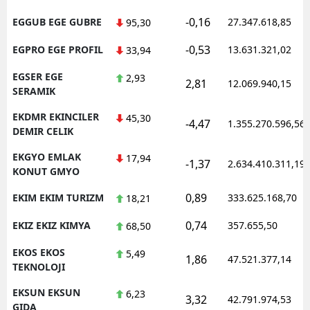
-0,16
EGGUB EGE GUBRE
27.347.618,85
95,30
-0,53
EGPRO EGE PROFIL
13.631.321,02
33,94
EGSER EGE
2,93
2,81
12.069.940,15
SERAMIK
EKDMR EKINCILER
45,30
-4,47
1.355.270.596,56
DEMIR CELIK
EKGYO EMLAK
17,94
-1,37
2.634.410.311,19
KONUT GMYO
0,89
EKIM EKIM TURIZM
333.625.168,70
18,21
0,74
EKIZ EKIZ KIMYA
357.655,50
68,50
EKOS EKOS
5,49
1,86
47.521.377,14
TEKNOLOJI
EKSUN EKSUN
6,23
3,32
42.791.974,53
GIDA