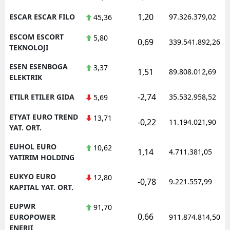
1,20
ESCAR ESCAR FILO
97.326.379,02
45,36
ESCOM ESCORT
5,80
0,69
339.541.892,26
TEKNOLOJI
ESEN ESENBOGA
3,37
1,51
89.808.012,69
ELEKTRIK
-2,74
ETILR ETILER GIDA
35.532.958,52
5,69
ETYAT EURO TREND
13,71
-0,22
11.194.021,90
YAT. ORT.
EUHOL EURO
10,62
1,14
4.711.381,05
YATIRIM HOLDING
EUKYO EURO
12,80
-0,78
9.221.557,99
KAPITAL YAT. ORT.
EUPWR
91,70
0,66
EUROPOWER
911.874.814,50
ENERJI