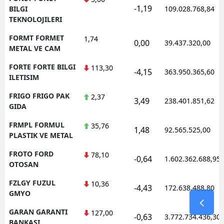
-1,19
BILGI
109.028.768,84
TEKNOLOJILERI
FORMT FORMET
1,74
0,00
39.437.320,00
METAL VE CAM
FORTE FORTE BILGI
113,30
-4,15
363.950.365,60
ILETISIM
FRIGO FRIGO PAK
2,37
3,49
238.401.851,62
GIDA
FRMPL FORMUL
35,76
1,48
92.565.525,00
PLASTIK VE METAL
FROTO FORD
78,10
-0,64
1.602.362.688,95
OTOSAN
FZLGY FUZUL
10,36
-4,43
172.638.488,80
GMYO
GARAN GARANTI
127,00
-0,63
3.772.734.436,30
BANKASI