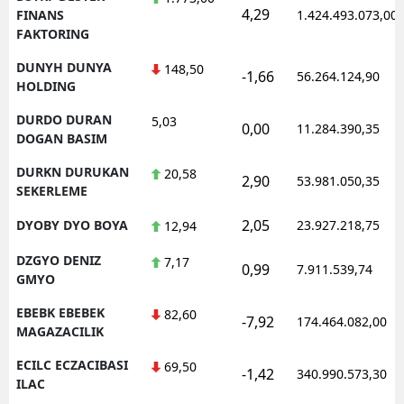
4,29
FINANS
1.424.493.073,00
FAKTORING
DUNYH DUNYA
148,50
-1,66
56.264.124,90
HOLDING
DURDO DURAN
5,03
0,00
11.284.390,35
DOGAN BASIM
DURKN DURUKAN
20,58
2,90
53.981.050,35
SEKERLEME
2,05
DYOBY DYO BOYA
23.927.218,75
12,94
DZGYO DENIZ
7,17
0,99
7.911.539,74
GMYO
EBEBK EBEBEK
82,60
-7,92
174.464.082,00
MAGAZACILIK
ECILC ECZACIBASI
69,50
-1,42
340.990.573,30
ILAC