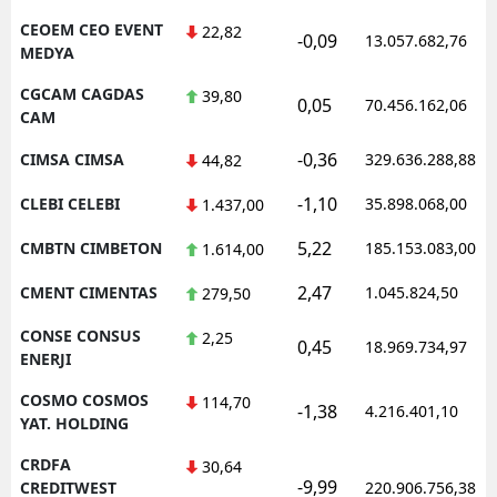
CEOEM CEO EVENT
22,82
-0,09
13.057.682,76
MEDYA
CGCAM CAGDAS
39,80
0,05
70.456.162,06
CAM
-0,36
CIMSA CIMSA
329.636.288,88
44,82
-1,10
CLEBI CELEBI
35.898.068,00
1.437,00
5,22
CMBTN CIMBETON
185.153.083,00
1.614,00
2,47
CMENT CIMENTAS
1.045.824,50
279,50
CONSE CONSUS
2,25
0,45
18.969.734,97
ENERJI
COSMO COSMOS
114,70
-1,38
4.216.401,10
YAT. HOLDING
CRDFA
30,64
-9,99
CREDITWEST
220.906.756,38