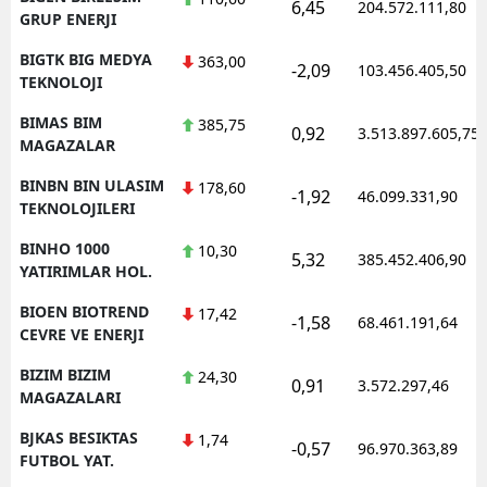
6,45
204.572.111,80
GRUP ENERJI
BIGTK BIG MEDYA
363,00
-2,09
103.456.405,50
TEKNOLOJI
BIMAS BIM
385,75
0,92
3.513.897.605,75
MAGAZALAR
BINBN BIN ULASIM
178,60
-1,92
46.099.331,90
TEKNOLOJILERI
BINHO 1000
10,30
5,32
385.452.406,90
YATIRIMLAR HOL.
BIOEN BIOTREND
17,42
-1,58
68.461.191,64
CEVRE VE ENERJI
BIZIM BIZIM
24,30
0,91
3.572.297,46
MAGAZALARI
BJKAS BESIKTAS
1,74
-0,57
96.970.363,89
FUTBOL YAT.