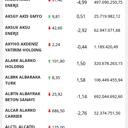
-4,99
497.090.250,75
ENERJI
0,51
AKSGY AKIS GMYO
25.719.982,12
9,81
AKSUE AKSU
42,60
-2,92
62.947.071,68
ENERJI
AKYHO AKDENIZ
2,24
-0,44
1.189.420,49
YATIRIM HOLDING
ALARK ALARKO
101,80
1,50
320.678.263,15
HOLDING
ALBRK ALBARAKA
8,35
1,58
106.449.455,94
TURK
ALBTN ALBAYRAK
25,92
-1,14
692.044.692,60
BETON SANAYI
ALCAR ALARKO
686,50
-2,76
52.374.751,50
CARRIER
ALCTL ALCATEL
175,00