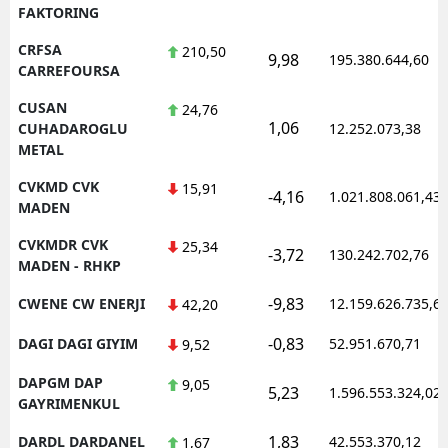
FAKTORING
CRFSA
210,50
9,98
195.380.644,60
CARREFOURSA
CUSAN
24,76
1,06
CUHADAROGLU
12.252.073,38
METAL
CVKMD CVK
15,91
-4,16
1.021.808.061,43
MADEN
CVKMDR CVK
25,34
-3,72
130.242.702,76
MADEN - RHKP
-9,83
CWENE CW ENERJI
12.159.626.735,6
42,20
-0,83
DAGI DAGI GIYIM
52.951.670,71
9,52
DAPGM DAP
9,05
5,23
1.596.553.324,02
GAYRIMENKUL
1,83
DARDL DARDANEL
42.553.370,12
1,67