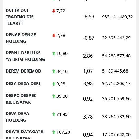
DCTTR DCT
7,72
-8,53
TRADING DIS
935.141.480,32
TICARET
DENGE DENGE
2,28
-0,87
32.696.442,29
HOLDING
DERHL DERLUKS
10,80
2,86
54.288.577,48
YATIRIM HOLDING
1,07
DERIM DERIMOD
5.189.445,68
34,16
3,98
DESA DESA DERI
92.715.206,17
9,93
DESPC DESPEC
39,30
0,92
36.201.759,66
BILGISAYAR
DEVA DEVA
71,45
3,78
33.764.732,60
HOLDING
DGATE DATAGATE
107,20
0,94
17.207.648,00
BILGISAYAR