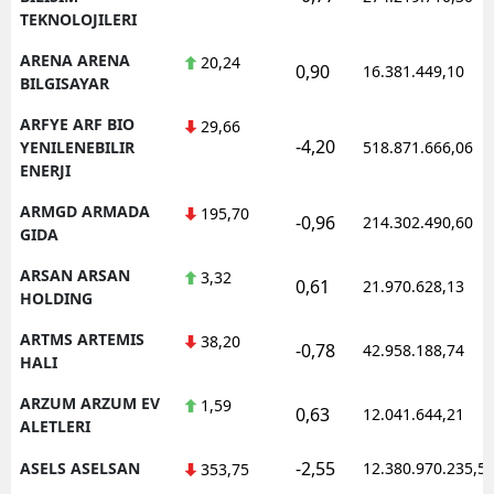
TEKNOLOJILERI
ARENA ARENA
20,24
0,90
16.381.449,10
BILGISAYAR
ARFYE ARF BIO
29,66
-4,20
YENILENEBILIR
518.871.666,06
ENERJI
ARMGD ARMADA
195,70
-0,96
214.302.490,60
GIDA
ARSAN ARSAN
3,32
0,61
21.970.628,13
HOLDING
ARTMS ARTEMIS
38,20
-0,78
42.958.188,74
HALI
ARZUM ARZUM EV
1,59
0,63
12.041.644,21
ALETLERI
-2,55
ASELS ASELSAN
12.380.970.235,5
353,75