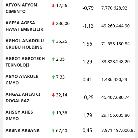
AFYON AFYON
12,56
-0,79
7.770.628,92
CIMENTO
AGESA AGESA
236,00
-1,13
49.260.444,90
HAYAT EMEKLILIK
AGHOL ANADOLU
35,26
1,56
71.553.130,84
GRUBU HOLDING
AGROT AGROTECH
2,35
1,29
33.828.248,20
TEKNOLOJI
AGYO ATAKULE
7,33
0,41
1.486.420,23
GMYO
AHGAZ AHLATCI
32,14
-0,25
45.407.680,74
DOGALGAZ
AHSGY AHES
19,36
1,79
29.155.635,80
GMYO
0,45
AKBNK AKBANK
7.971.197.000,85
67,40