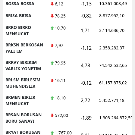
-1,13
BOSSA BOSSA
10.361.008,49
6,12
-0,82
BRISA BRISA
8.877.952,10
78,25
BRKO BIRKO
10,70
1,71
3.114.636,70
MENSUCAT
BRKSN BERKOSAN
7,97
-1,12
2.358.282,37
YALITIM
BRKVY BIRIKIM
79,95
4,78
74.542.532,65
VARLIK YONETIM
BRLSM BIRLESIM
16,11
-0,12
61.157.875,02
MUHENDISLIK
BRMEN BIRLIK
18,10
2,72
5.452.771,18
MENSUCAT
BRSAN BORUSAN
572,00
-1,89
1.308.264.872,50
BORU SANAYI
BRYAT BORUSAN
1.767,00