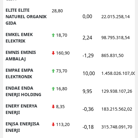
ELITE ELITE
28,80
0,00
NATUREL ORGANIK
22.015.258,14
GIDA
EMKEL EMEK
18,70
2,24
98.795.318,54
ELEKTRIK
EMNIS EMINIS
160,90
-1,29
865.831,50
AMBALAJ
EMPAE EMPA
73,70
10,00
1.458.026.107,00
ELEKTRONIK
ENDAE ENDA
16,80
9,95
129.938.107,26
ENERJI HOLDING
ENERY ENERYA
8,35
-0,36
183.215.562,02
ENERJI
ENJSA ENERJISA
113,20
-0,18
315.748.091,70
ENERJI