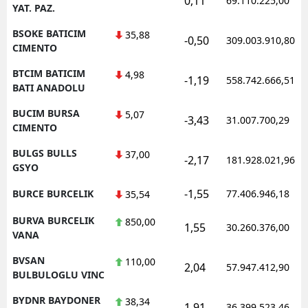
0,11
69.110.225,00
YAT. PAZ.
BSOKE BATICIM
35,88
-0,50
309.003.910,80
CIMENTO
BTCIM BATICIM
4,98
-1,19
558.742.666,51
BATI ANADOLU
BUCIM BURSA
5,07
-3,43
31.007.700,29
CIMENTO
BULGS BULLS
37,00
-2,17
181.928.021,96
GSYO
-1,55
BURCE BURCELIK
77.406.946,18
35,54
BURVA BURCELIK
850,00
1,55
30.260.376,00
VANA
BVSAN
110,00
2,04
57.947.412,90
BULBULOGLU VINC
BYDNR BAYDONER
38,34
1,91
36.399.523,46