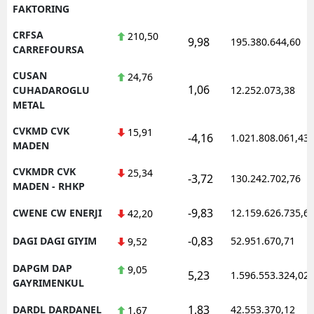
FAKTORING
CRFSA
210,50
9,98
195.380.644,60
CARREFOURSA
CUSAN
24,76
1,06
CUHADAROGLU
12.252.073,38
METAL
CVKMD CVK
15,91
-4,16
1.021.808.061,43
MADEN
CVKMDR CVK
25,34
-3,72
130.242.702,76
MADEN - RHKP
-9,83
CWENE CW ENERJI
12.159.626.735,6
42,20
-0,83
DAGI DAGI GIYIM
52.951.670,71
9,52
DAPGM DAP
9,05
5,23
1.596.553.324,02
GAYRIMENKUL
1,83
DARDL DARDANEL
42.553.370,12
1,67