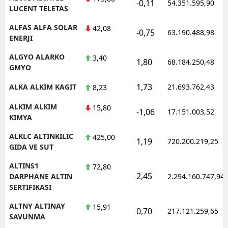
-0,11
54.351.595,90
LUCENT TELETAS
ALFAS ALFA SOLAR
42,08
-0,75
63.190.488,98
ENERJI
ALGYO ALARKO
3,40
1,80
68.184.250,48
GMYO
1,73
ALKA ALKIM KAGIT
21.693.762,43
8,23
ALKIM ALKIM
15,80
-1,06
17.151.003,52
KIMYA
ALKLC ALTINKILIC
425,00
1,19
720.200.219,25
GIDA VE SUT
ALTINS1
72,80
2,45
DARPHANE ALTIN
2.294.160.747,94
SERTIFIKASI
ALTNY ALTINAY
15,91
0,70
217.121.259,65
SAVUNMA