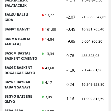
BALATACILAR
1.548.845,50
BALATACILIK
BALSU BALSU
13,22
-2,07
713.863.347,85
GIDA
-0,49
BANVT BANVIT
16.931.765,40
161,00
BARMA BAREM
14,84
-9,95
5.064.966,20
AMBALAJ
BASCM BASTAS
13,34
0,76
486.823,05
BASKENT CIMENTO
BASGZ BASKENT
43,68
-1,36
7.124.661,96
DOGALGAZ GMYO
BAYRK BAYRAK
4,17
0,24
16.349.928,80
TABAN SANAYI
BEGYO BATI EGE
3,49
1,16
11.902.813,59
GMYO
BERA BERA