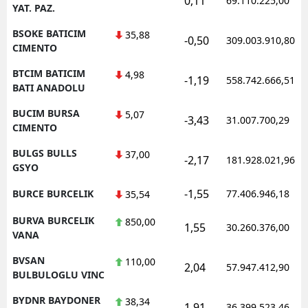
0,11
69.110.225,00
YAT. PAZ.
BSOKE BATICIM
35,88
-0,50
309.003.910,80
CIMENTO
BTCIM BATICIM
4,98
-1,19
558.742.666,51
BATI ANADOLU
BUCIM BURSA
5,07
-3,43
31.007.700,29
CIMENTO
BULGS BULLS
37,00
-2,17
181.928.021,96
GSYO
-1,55
BURCE BURCELIK
77.406.946,18
35,54
BURVA BURCELIK
850,00
1,55
30.260.376,00
VANA
BVSAN
110,00
2,04
57.947.412,90
BULBULOGLU VINC
BYDNR BAYDONER
38,34
1,91
36.399.523,46