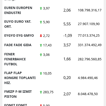
EUREN EUROPEN
3,97
2,06
108.798.316,17
ENDUSTRI
EUYO EURO YAT.
5,90
5,55
27.907.109,90
ORT.
-1,09
EYGYO EYG GMYO
77.013.374,25
2,72
3,57
FADE FADE GIDA
331.374.492,49
17,43
FENER
3,06
1,66
FENERBAHCE
282.796.560,85
FUTBOL
FLAP FLAP
10,05
0,20
KONGRE TOPLANTI
4.984.490,46
HIZ.
FMIZP F-M IZMIT
283,75
2,07
8.048.478,50
PISTON
FONET FONET
5,00