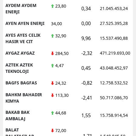
AYDEM AYDEM
23,80
0,34
21.045.453,24
ENERJI
0,00
AYEN AYEN ENERJI
27.525.395,28
34,00
AYES AYES CELIK
32,90
9,96
15.537.490,88
HASIR VE CIT
-2,32
AYGAZ AYGAZ
471.219.693,00
284,50
AZTEK AZTEK
4,47
0,45
43.048.452,97
TEKNOLOJI
-0,82
BAGFS BAGFAS
12.758.532,52
24,32
BAHKM BAHADIR
113,30
-2,41
50.717.086,70
KIMYA
BAKAB BAK
44,68
1,55
15.758.914,54
AMBALAJ
BALAT
72,00
-1,71