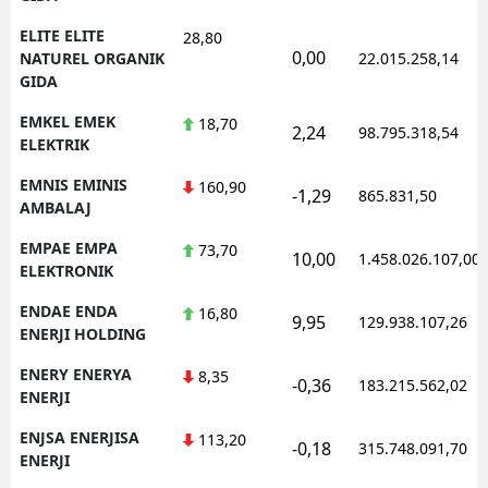
ELITE ELITE
28,80
0,00
NATUREL ORGANIK
22.015.258,14
GIDA
EMKEL EMEK
18,70
2,24
98.795.318,54
ELEKTRIK
EMNIS EMINIS
160,90
-1,29
865.831,50
AMBALAJ
EMPAE EMPA
73,70
10,00
1.458.026.107,00
ELEKTRONIK
ENDAE ENDA
16,80
9,95
129.938.107,26
ENERJI HOLDING
ENERY ENERYA
8,35
-0,36
183.215.562,02
ENERJI
ENJSA ENERJISA
113,20
-0,18
315.748.091,70
ENERJI