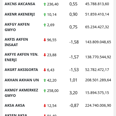
0,55
AKCNS AKCANSA
45.788.813,60
236,40
0,90
AKENR AKENERJI
51.859.410,14
10,14
AKFGY AKFEN
2,69
0,75
65.234.427,32
GMYO
AKFIS AKFEN
96,55
-1,58
143.809.048,65
INSAAT
AKFYE AKFEN YEN.
23,88
-1,57
138.770.544,92
ENERJI
-1,53
AKGRT AKSIGORTA
52.782.472,17
6,43
1,01
AKHAN AKHAN UN
208.501.289,64
42,20
AKMGY AKMERKEZ
258,00
3,20
15.894.575,15
GMYO
-0,87
AKSA AKSA
224.740.006,90
12,54
AKSEN AKSA
91,40