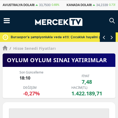
KANADA DOLARI
34,2339
0.73%
İSVIÇRE FRANKI
59,1179
0.82%
YU
cretsiz
Bursaspor'a şampiyonlukla veda etti: Çocukluk hayalini gerçekleşti
/
Hisse Senedi Fiyatları
OYLUM OYLUM SINAI YATIRIMLAR
Son Güncelleme
FİYAT
18:10
7,48
DEĞİŞİM
HACİM(TL)
-0,27%
1.422.189,71