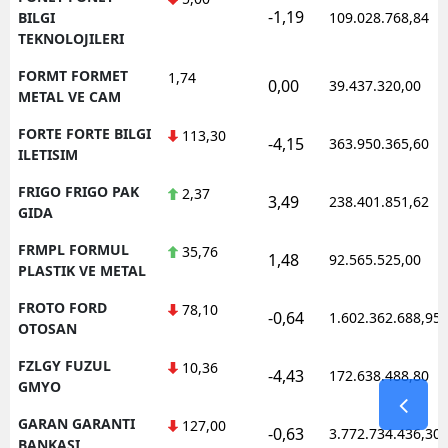
-1,19
BILGI
109.028.768,84
TEKNOLOJILERI
FORMT FORMET
1,74
0,00
39.437.320,00
METAL VE CAM
FORTE FORTE BILGI
113,30
-4,15
363.950.365,60
ILETISIM
FRIGO FRIGO PAK
2,37
3,49
238.401.851,62
GIDA
FRMPL FORMUL
35,76
1,48
92.565.525,00
PLASTIK VE METAL
FROTO FORD
78,10
-0,64
1.602.362.688,95
OTOSAN
FZLGY FUZUL
10,36
-4,43
172.638.488,80
GMYO
GARAN GARANTI
127,00
-0,63
3.772.734.436,30
BANKASI