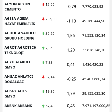
AFYON AFYON
12,56
-0,79
7.770.628,92
CIMENTO
AGESA AGESA
236,00
-1,13
49.260.444,90
HAYAT EMEKLILIK
AGHOL ANADOLU
35,26
1,56
71.553.130,84
GRUBU HOLDING
AGROT AGROTECH
2,35
1,29
33.828.248,20
TEKNOLOJI
AGYO ATAKULE
7,33
0,41
1.486.420,23
GMYO
AHGAZ AHLATCI
32,14
-0,25
45.407.680,74
DOGALGAZ
AHSGY AHES
19,36
1,79
29.155.635,80
GMYO
0,45
AKBNK AKBANK
7.971.197.000,85
67,40