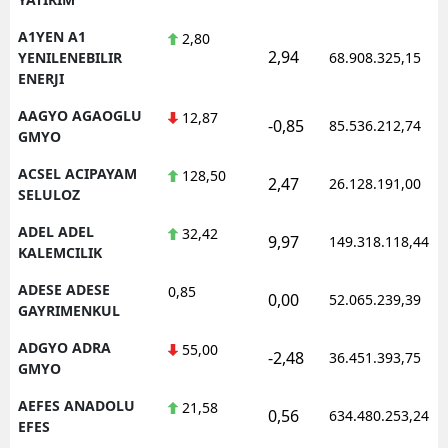
A1YEN A1
2,80
2,94
YENILENEBILIR
68.908.325,15
ENERJI
AAGYO AGAOGLU
12,87
-0,85
85.536.212,74
GMYO
ACSEL ACIPAYAM
128,50
2,47
26.128.191,00
SELULOZ
ADEL ADEL
32,42
9,97
149.318.118,44
KALEMCILIK
ADESE ADESE
0,85
0,00
52.065.239,39
GAYRIMENKUL
ADGYO ADRA
55,00
-2,48
36.451.393,75
GMYO
AEFES ANADOLU
21,58
0,56
634.480.253,24
EFES