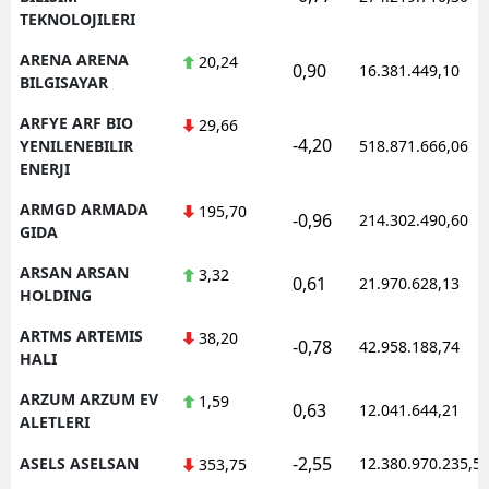
TEKNOLOJILERI
ARENA ARENA
20,24
0,90
16.381.449,10
BILGISAYAR
ARFYE ARF BIO
29,66
-4,20
YENILENEBILIR
518.871.666,06
ENERJI
ARMGD ARMADA
195,70
-0,96
214.302.490,60
GIDA
ARSAN ARSAN
3,32
0,61
21.970.628,13
HOLDING
ARTMS ARTEMIS
38,20
-0,78
42.958.188,74
HALI
ARZUM ARZUM EV
1,59
0,63
12.041.644,21
ALETLERI
-2,55
ASELS ASELSAN
12.380.970.235,5
353,75