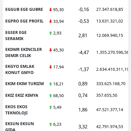
-0,16
EGGUB EGE GUBRE
27.347.618,85
95,30
-0,53
EGPRO EGE PROFIL
13.631.321,02
33,94
EGSER EGE
2,93
2,81
12.069.940,15
SERAMIK
EKDMR EKINCILER
45,30
-4,47
1.355.270.596,56
DEMIR CELIK
EKGYO EMLAK
17,94
-1,37
2.634.410.311,19
KONUT GMYO
0,89
EKIM EKIM TURIZM
333.625.168,70
18,21
0,74
EKIZ EKIZ KIMYA
357.655,50
68,50
EKOS EKOS
5,49
1,86
47.521.377,14
TEKNOLOJI
EKSUN EKSUN
6,23
3,32
42.791.974,53
GIDA