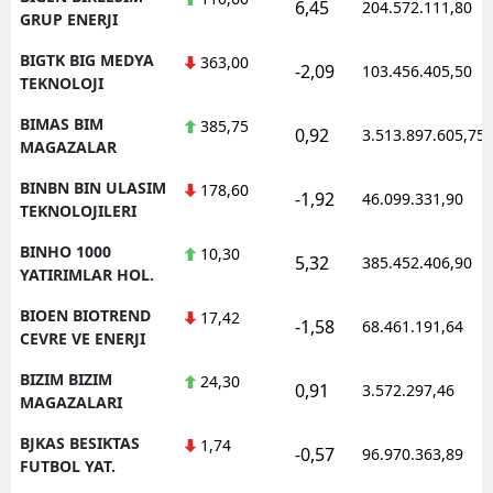
6,45
204.572.111,80
GRUP ENERJI
BIGTK BIG MEDYA
363,00
-2,09
103.456.405,50
TEKNOLOJI
BIMAS BIM
385,75
0,92
3.513.897.605,75
MAGAZALAR
BINBN BIN ULASIM
178,60
-1,92
46.099.331,90
TEKNOLOJILERI
BINHO 1000
10,30
5,32
385.452.406,90
YATIRIMLAR HOL.
BIOEN BIOTREND
17,42
-1,58
68.461.191,64
CEVRE VE ENERJI
BIZIM BIZIM
24,30
0,91
3.572.297,46
MAGAZALARI
BJKAS BESIKTAS
1,74
-0,57
96.970.363,89
FUTBOL YAT.