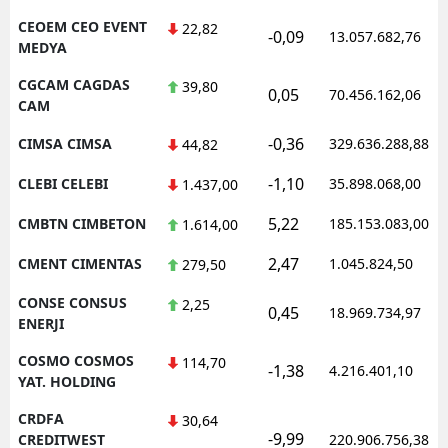
CEOEM CEO EVENT
22,82
-0,09
13.057.682,76
MEDYA
CGCAM CAGDAS
39,80
0,05
70.456.162,06
CAM
-0,36
CIMSA CIMSA
329.636.288,88
44,82
-1,10
CLEBI CELEBI
35.898.068,00
1.437,00
5,22
CMBTN CIMBETON
185.153.083,00
1.614,00
2,47
CMENT CIMENTAS
1.045.824,50
279,50
CONSE CONSUS
2,25
0,45
18.969.734,97
ENERJI
COSMO COSMOS
114,70
-1,38
4.216.401,10
YAT. HOLDING
CRDFA
30,64
-9,99
CREDITWEST
220.906.756,38