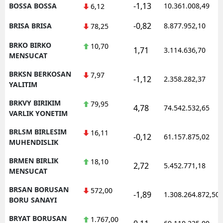
-1,13
BOSSA BOSSA
10.361.008,49
6,12
-0,82
BRISA BRISA
8.877.952,10
78,25
BRKO BIRKO
10,70
1,71
3.114.636,70
MENSUCAT
BRKSN BERKOSAN
7,97
-1,12
2.358.282,37
YALITIM
BRKVY BIRIKIM
79,95
4,78
74.542.532,65
VARLIK YONETIM
BRLSM BIRLESIM
16,11
-0,12
61.157.875,02
MUHENDISLIK
BRMEN BIRLIK
18,10
2,72
5.452.771,18
MENSUCAT
BRSAN BORUSAN
572,00
-1,89
1.308.264.872,50
BORU SANAYI
BRYAT BORUSAN
1.767,00