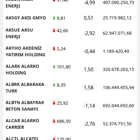
-4,99
497.090.250,75
ENERJI
0,51
AKSGY AKIS GMYO
25.719.982,12
9,81
AKSUE AKSU
42,60
-2,92
62.947.071,68
ENERJI
AKYHO AKDENIZ
2,24
-0,44
1.189.420,49
YATIRIM HOLDING
ALARK ALARKO
101,80
1,50
320.678.263,15
HOLDING
ALBRK ALBARAKA
8,35
1,58
106.449.455,94
TURK
ALBTN ALBAYRAK
25,92
-1,14
692.044.692,60
BETON SANAYI
ALCAR ALARKO
686,50
-2,76
52.374.751,50
CARRIER
ALCTL ALCATEL
175,00