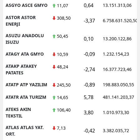
0,64
ASGYO ASCE GMYO
13.151.313,06
11,07
ASTOR ASTOR
308,50
-3,37
6.758.631.520,50
ENERJI
ASUZU ANADOLU
50,45
0,10
13.200.122,86
ISUZU
-0,09
ATAGY ATA GMYO
1.232.154,23
10,59
ATAKP ATAKEY
48,24
-2,74
16.377.723,46
PATATES
-0,89
ATATP ATP YAZILIM
198.883.050,55
245,50
5,78
ATATR ATA TURIZM
481.141.203,37
14,65
ATEKS AKIN
106,40
3,80
1.010.973,30
TEKSTIL
ATLAS ATLAS YAT.
7,13
-0,42
3.382.035,72
ORT.