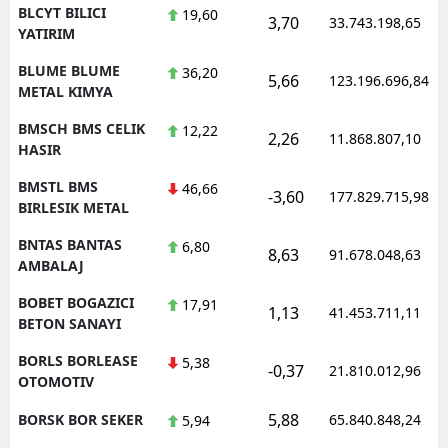
BLCYT BILICI
19,60
3,70
33.743.198,65
YATIRIM
BLUME BLUME
36,20
5,66
123.196.696,84
METAL KIMYA
BMSCH BMS CELIK
12,22
2,26
11.868.807,10
HASIR
BMSTL BMS
46,66
-3,60
177.829.715,98
BIRLESIK METAL
BNTAS BANTAS
6,80
8,63
91.678.048,63
AMBALAJ
BOBET BOGAZICI
17,91
1,13
41.453.711,11
BETON SANAYI
BORLS BORLEASE
5,38
-0,37
21.810.012,96
OTOMOTIV
5,88
BORSK BOR SEKER
65.840.848,24
5,94