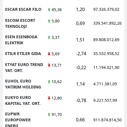
1,20
ESCAR ESCAR FILO
97.326.379,02
45,36
ESCOM ESCORT
5,80
0,69
339.541.892,26
TEKNOLOJI
ESEN ESENBOGA
3,37
1,51
89.808.012,69
ELEKTRIK
-2,74
ETILR ETILER GIDA
35.532.958,52
5,69
ETYAT EURO TREND
13,71
-0,22
11.194.021,90
YAT. ORT.
EUHOL EURO
10,62
1,14
4.711.381,05
YATIRIM HOLDING
EUKYO EURO
12,80
-0,78
9.221.557,99
KAPITAL YAT. ORT.
EUPWR
91,70
0,66
EUROPOWER
911.874.814,50
ENERJI