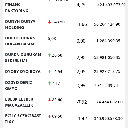
4,29
FINANS
1.424.493.073,00
FAKTORING
DUNYH DUNYA
148,50
-1,66
56.264.124,90
HOLDING
DURDO DURAN
5,03
0,00
11.284.390,35
DOGAN BASIM
DURKN DURUKAN
20,58
2,90
53.981.050,35
SEKERLEME
2,05
DYOBY DYO BOYA
23.927.218,75
12,94
DZGYO DENIZ
7,17
0,99
7.911.539,74
GMYO
EBEBK EBEBEK
82,60
-7,92
174.464.082,00
MAGAZACILIK
ECILC ECZACIBASI
69,50
-1,42
340.990.573,30
ILAC