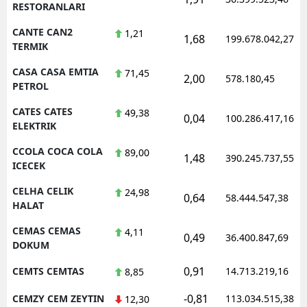
RESTORANLARI
CANTE CAN2
1,21
1,68
199.678.042,27
TERMIK
CASA CASA EMTIA
71,45
2,00
578.180,45
PETROL
CATES CATES
49,38
0,04
100.286.417,16
ELEKTRIK
CCOLA COCA COLA
89,00
1,48
390.245.737,55
ICECEK
CELHA CELIK
24,98
0,64
58.444.547,38
HALAT
CEMAS CEMAS
4,11
0,49
36.400.847,69
DOKUM
0,91
CEMTS CEMTAS
14.713.219,16
8,85
-0,81
CEMZY CEM ZEYTIN
113.034.515,38
12,30