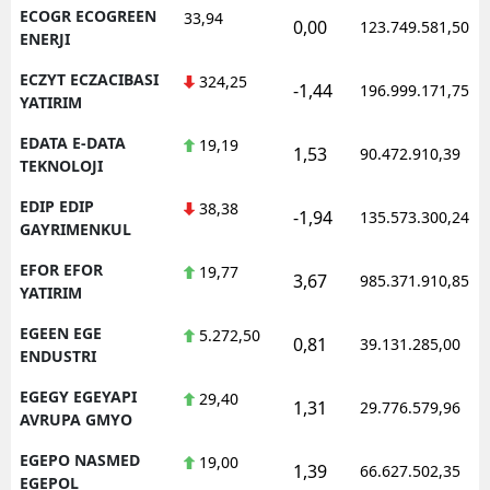
ECOGR ECOGREEN
33,94
0,00
123.749.581,50
ENERJI
ECZYT ECZACIBASI
324,25
-1,44
196.999.171,75
YATIRIM
EDATA E-DATA
19,19
1,53
90.472.910,39
TEKNOLOJI
EDIP EDIP
38,38
-1,94
135.573.300,24
GAYRIMENKUL
EFOR EFOR
19,77
3,67
985.371.910,85
YATIRIM
EGEEN EGE
5.272,50
0,81
39.131.285,00
ENDUSTRI
EGEGY EGEYAPI
29,40
1,31
29.776.579,96
AVRUPA GMYO
EGEPO NASMED
19,00
1,39
66.627.502,35
EGEPOL