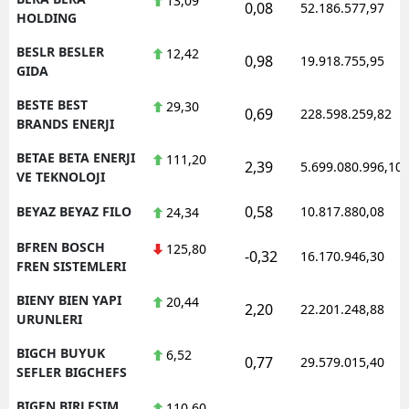
13,09
0,08
52.186.577,97
HOLDING
BESLR BESLER
12,42
0,98
19.918.755,95
GIDA
BESTE BEST
29,30
0,69
228.598.259,82
BRANDS ENERJI
BETAE BETA ENERJI
111,20
2,39
5.699.080.996,10
VE TEKNOLOJI
0,58
BEYAZ BEYAZ FILO
10.817.880,08
24,34
BFREN BOSCH
125,80
-0,32
16.170.946,30
FREN SISTEMLERI
BIENY BIEN YAPI
20,44
2,20
22.201.248,88
URUNLERI
BIGCH BUYUK
6,52
0,77
29.579.015,40
SEFLER BIGCHEFS
BIGEN BIRLESIM
110,60