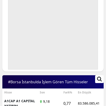
#Borsa İstanbulda İşlem Gören Tüm Hisseler
Hisse
Son
Fark%
En Düşük
A1CAP A1 CAPITAL
9,18
0,77
83.586.085,41
YATIRIM