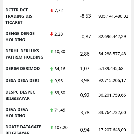
DCTTR DCT
7,72
-8,53
TRADING DIS
935.141.480,32
TICARET
DENGE DENGE
2,28
-0,87
32.696.442,29
HOLDING
DERHL DERLUKS
10,80
2,86
54.288.577,48
YATIRIM HOLDING
1,07
DERIM DERIMOD
5.189.445,68
34,16
3,98
DESA DESA DERI
92.715.206,17
9,93
DESPC DESPEC
39,30
0,92
36.201.759,66
BILGISAYAR
DEVA DEVA
71,45
3,78
33.764.732,60
HOLDING
DGATE DATAGATE
107,20
0,94
17.207.648,00
BILGISAYAR