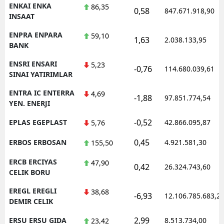
ENKAI ENKA
86,35
0,58
847.671.918,90
INSAAT
ENPRA ENPARA
59,10
1,63
2.038.133,95
BANK
ENSRI ENSARI
5,23
-0,76
114.680.039,61
SINAI YATIRIMLAR
ENTRA IC ENTERRA
4,69
-1,88
97.851.774,54
YEN. ENERJI
-0,52
EPLAS EGEPLAST
42.866.095,87
5,76
0,45
ERBOS ERBOSAN
4.921.581,30
155,50
ERCB ERCIYAS
47,90
0,42
26.324.743,60
CELIK BORU
EREGL EREGLI
38,68
-6,93
12.106.785.683,2
DEMIR CELIK
2,99
ERSU ERSU GIDA
8.513.734,00
23,42