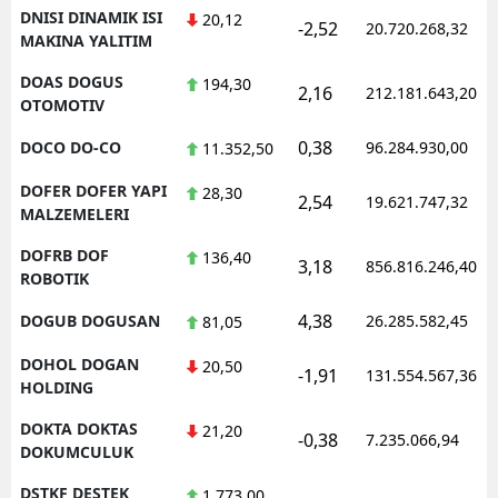
DNISI DINAMIK ISI
20,12
-2,52
20.720.268,32
MAKINA YALITIM
DOAS DOGUS
194,30
2,16
212.181.643,20
OTOMOTIV
0,38
DOCO DO-CO
96.284.930,00
11.352,50
DOFER DOFER YAPI
28,30
2,54
19.621.747,32
MALZEMELERI
DOFRB DOF
136,40
3,18
856.816.246,40
ROBOTIK
4,38
DOGUB DOGUSAN
26.285.582,45
81,05
DOHOL DOGAN
20,50
-1,91
131.554.567,36
HOLDING
DOKTA DOKTAS
21,20
-0,38
7.235.066,94
DOKUMCULUK
DSTKF DESTEK
1.773,00