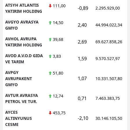
ATSYH ATLANTIS
111,00
-0,89
2.295.929,00
YATIRIM HOLDING
AVGYO AVRASYA
14,50
2,40
44.994.022,34
GMYO
AVHOL AVRUPA
39,68
2,69
69.627.858,26
YATIRIM HOLDING
AVOD A.V.O.D GIDA
3,83
1,59
9.570.527,97
VE TARIM
AVPGY
51,80
1,07
AVRUPAKENT
10.331.507,80
GMYO
AVTUR AVRASYA
12,74
0,71
7.463.383,75
PETROL VE TUR.
AYCES
453,75
-2,10
ALTINYUNUS
30.146.105,50
CESME