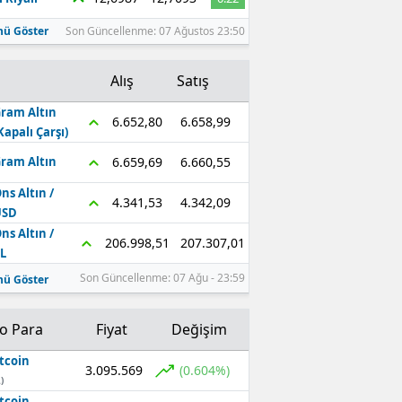
ü Göster
Son Güncellenme: 07 Ağustos 23:50
Alış
Satış
ram Altın
6.658,99
6.652,80
Kapalı Çarşı)
6.660,55
6.659,69
ram Altın
ns Altın /
4.342,09
4.341,53
USD
ns Altın /
207.307,01
206.998,51
L
Son Güncellenme: 07 Ağu - 23:59
ü Göster
to Para
Fiyat
Değişim
tcoin
3.095.569
(0.604%)
)
tcoin