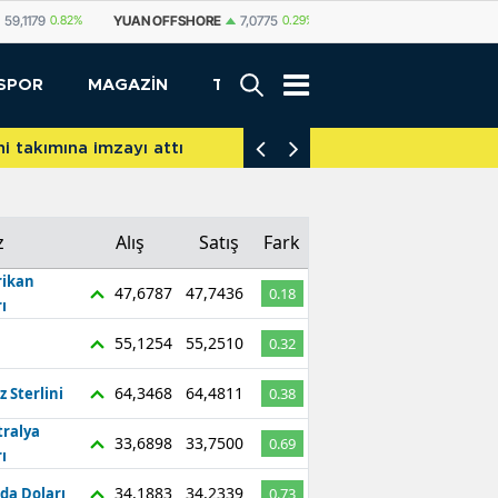
SHORE
7,0775
0.29%
YUAN
7,0812
0.29%
RUBLE
0,5825
0.65%
SPOR
MAGAZİN
TEKNOLOJİ
akımına imzayı attı
İniş takımları yere d
z
Alış
Satış
Fark
ikan
47,6787
47,7436
0.18
ı
55,1254
55,2510
0.32
64,3468
64,4811
z Sterlini
0.38
tralya
33,6898
33,7500
0.69
ı
34,1883
34,2339
da Doları
0.73