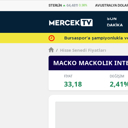
STERLIN
64,4811
0.38%
AVUSTRALYA DOLARI
33,7500
0.69%
KANA
SON
DAKİKA
Bursaspor'a şampiyonlukla veda 
/
Hisse Senedi Fiyatları
MACKO MACKOLIK INTE
FİYAT
DEĞİŞİM
33,18
2,41