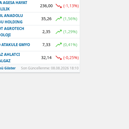
A AGESA HAYAT
236,00
(-1,13%)
LILIK
OL ANADOLU
35,26
(1,56%)
BU HOLDING
T AGROTECH
2,35
(1,29%)
OLOJI
7,33
(0,41%)
 ATAKULE GMYO
Z AHLATCI
32,14
(-0,25%)
ALGAZ
ü Göster
Son Güncellenme: 08.08.2026 18:10