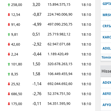
GIPT
3,20
15.894.575,15
18:10
258,00
-0,87
224.740.006,90
18:10
12,54
MRS
-4,99
497.090.250,75
18:10
91,40
CRFS
0,51
25.719.982,12
18:10
9,81
KARC
-2,92
62.947.071,68
18:10
42,60
ADEL
-0,44
1.189.420,49
18:10
2,24
Tümün
1,50
320.678.263,15
18:10
101,80
Hisse
1,58
106.449.455,94
18:10
8,35
ADGY
-1,14
692.044.692,60
18:10
25,92
-2,76
52.374.751,50
18:10
686,50
AEFE
-0,11
54.351.595,90
18:10
175,00
AFYO