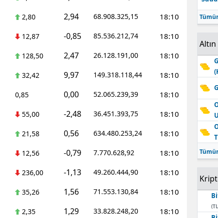
2,94
68.908.325,15
18:10
2,80
Tümün
-0,85
85.536.212,74
18:10
12,87
Altın
2,47
26.128.191,00
18:10
128,50
G
(
9,97
149.318.118,44
18:10
32,42
G
0,00
52.065.239,39
18:10
0,85
O
-2,48
36.451.393,75
18:10
55,00
O
0,56
634.480.253,24
18:10
21,58
T
-0,79
Tümün
7.770.628,92
18:10
12,56
-1,13
49.260.444,90
18:10
236,00
Krip
1,56
71.553.130,84
18:10
35,26
Bi
(TL
1,29
33.828.248,20
18:10
2,35
Bi