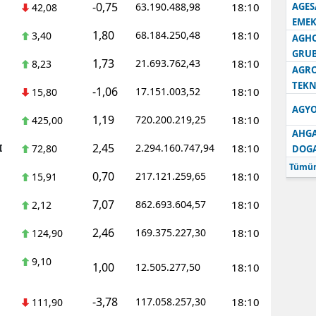
-0,75
63.190.488,98
18:10
AGES
42,08
EMEK
1,80
68.184.250,48
18:10
3,40
AGH
GRU
1,73
21.693.762,43
18:10
8,23
AGRO
TEKN
-1,06
17.151.003,52
18:10
15,80
AGYO
1,19
720.200.219,25
18:10
425,00
AHGA
2,45
I
2.294.160.747,94
18:10
72,80
DOG
Tümün
0,70
217.121.259,65
18:10
15,91
7,07
862.693.604,57
18:10
2,12
2,46
169.375.227,30
18:10
124,90
9,10
1,00
12.505.277,50
18:10
-3,78
117.058.257,30
18:10
111,90