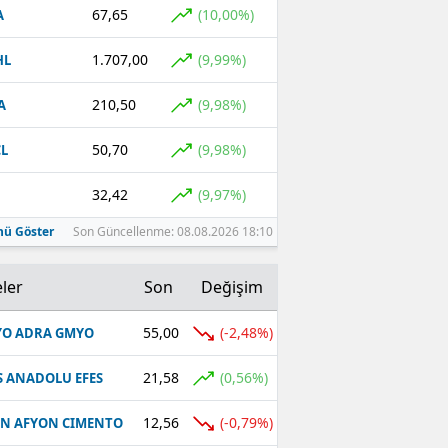
67,65
(10,00%)
A
1.707,00
(9,99%)
HL
210,50
(9,98%)
A
50,70
(9,98%)
L
32,42
(9,97%)
ü Göster
Son Güncellenme: 08.08.2026 18:10
ler
Son
Değişim
55,00
(-2,48%)
O ADRA GMYO
21,58
(0,56%)
S ANADOLU EFES
12,56
(-0,79%)
N AFYON CIMENTO