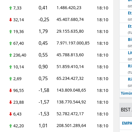
(U
0,41
1.486.420,23
18:10
7,33
E
-0,25
45.407.680,74
18:10
32,14
(U
E
1,79
29.155.635,80
18:10
19,36
(TL
Bi
0,45
7.971.197.000,85
18:10
67,40
(U
Li
0,55
45.788.813,60
18:10
236,40
(U
0,90
Ri
51.859.410,14
18:10
10,14
(TL
0,75
65.234.427,32
18:10
2,69
Ri
(U
-1,58
143.809.048,65
18:10
96,55
Tümün
-1,57
138.770.544,92
18:10
23,88
BIST 
-1,53
52.782.472,17
18:10
6,43
EMPA
1,01
208.501.289,64
18:10
42,20