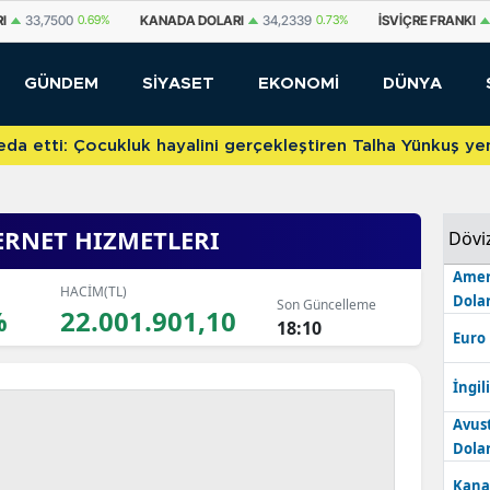
DA DOLARI
34,2339
0.73%
İSVIÇRE FRANKI
59,1179
0.82%
YUAN OFF
GÜNDEM
SİYASET
EKONOMİ
DÜNYA
etti: Çocukluk hayalini gerçekleştiren Talha Yünkuş yeni t
RNET HIZMETLERI
Dövi
Amer
HACİM(TL)
Dolar
Son Güncelleme
%
22.001.901,10
18:10
Euro
İngili
Avus
Dolar
Kana