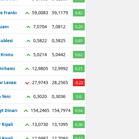
59,0083
59,1179
re Frankı
0.82
7,0704
7,0812
Yuanı
0.29
0,5822
0,5825
ublesi
0.65
5,0214
5,0442
ç Kronu
0.62
12,9805
12,9992
Dirhemi
0.21
27,9743
28,2565
r Levası
-0.22
0,3020
0,3036
 Yeni
0.6
154,2465
154,7974
yt Dinarı
0.54
13,0730
13,1095
 Riyali
0.36
12,6987
12,7093
 Riyali
0.22