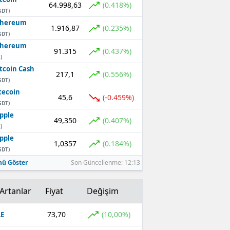
64.998,63
(0.418%)
SDT)
thereum
1.916,87
(0.235%)
SDT)
thereum
91.315
(0.437%)
)
tcoin Cash
217,1
(0.556%)
SDT)
tecoin
45,6
(-0.459%)
SDT)
pple
49,350
(0.407%)
)
pple
1,0357
(0.184%)
SDT)
ü Göster
Son Güncellenme: 12:13
Artanlar
Fiyat
Değişim
73,70
(10,00%)
E