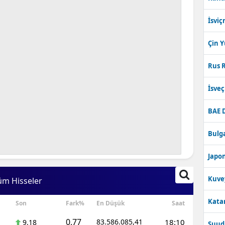
İsviç
Çin 
Rus R
İsve
BAE 
Bulga
Japon
Kuve
üm Hisseler
Katar
Son
Fark%
En Düşük
Saat
0,77
83.586.085,41
18:10
9,18
Suudi