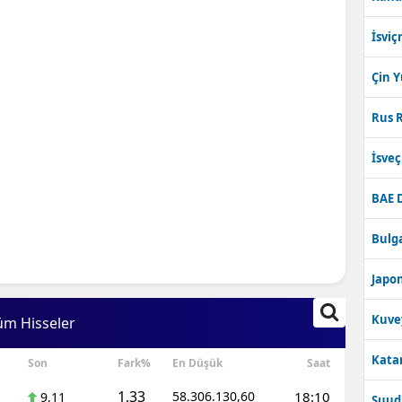
İsviç
Çin 
Rus R
İsve
BAE 
Bulga
Japon
Kuve
üm Hisseler
Katar
Son
Fark%
En Düşük
Saat
1,33
58.306.130,60
18:10
9,11
Suudi