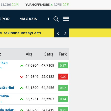
SHORE
7,0715
0.23%
YUAN
7,0706
0.2%
RUBLE
0,5780
-0.34%
İ
SPOR
MAGAZİN
TEKNOLOJİ
akımına imzayı attı
İniş takımları yere d
z
Alış
Satış
Fark
ikan
47,6964
47,7109
0.17
ı
54,9846
55,0182
-0.02
64,1890
64,2456
z Sterlini
0.07
tralya
33,5231
33,5507
0.14
ı
34,0268
34,0419
da Doları
0.21