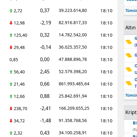
0,37
39.223.614,80
18:10
2,72
Tümün
-2,19
82.916.817,33
18:10
12,98
Altın
0,32
14.782.542,00
18:10
125,40
G
(
-0,14
36.025.357,50
18:10
29,48
G
0,00
47.888.896,78
18:10
0,85
O
2,45
52.579.398,20
18:10
56,40
O
0,66
861.993.485,64
18:10
21,46
T
0,88
Tümün
25.842.691,94
18:10
12,66
-2,41
166.209.655,25
18:10
238,70
Krip
-1,48
91.358.768,56
18:10
34,72
Bi
(TL
0,43
34.100.258,91
18:10
2,32
Bi