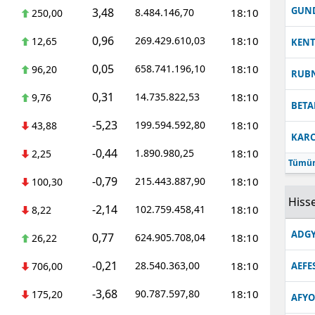
GUN
3,48
8.484.146,70
18:10
250,00
0,96
269.429.610,03
18:10
12,65
KEN
0,05
658.741.196,10
18:10
96,20
RUB
0,31
14.735.822,53
18:10
9,76
BETA
-5,23
199.594.592,80
18:10
43,88
KARC
-0,44
1.890.980,25
18:10
2,25
Tümün
-0,79
215.443.887,90
18:10
100,30
Hisse
-2,14
102.759.458,41
18:10
8,22
ADGY
0,77
624.905.708,04
18:10
26,22
-0,21
28.540.363,00
18:10
706,00
AEFE
-3,68
90.787.597,80
18:10
175,20
AFYO