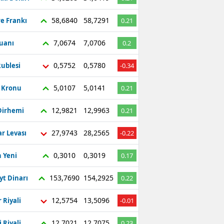
58,6840
58,7291
re Frankı
0.21
7,0674
7,0706
Yuanı
0.2
0,5752
0,5780
ublesi
-0.34
5,0107
5,0141
ç Kronu
0.21
12,9821
12,9963
Dirhemi
0.21
27,9743
28,2565
r Levası
-0.22
0,3010
0,3019
 Yeni
0.17
153,7690
154,2925
yt Dinarı
0.22
12,5754
13,5096
 Riyali
-0.01
12,7021
12,7075
 Riyali
0.23