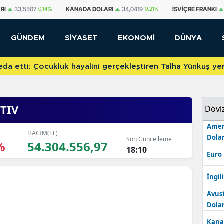
A DOLARI
34,0419
0.21%
İSVIÇRE FRANKI
58,7291
0.21%
YUAN OFF
GÜNDEM
SİYASET
EKONOMİ
DÜNYA
etti: Çocukluk hayalini gerçekleştiren Talha Yünkuş yeni t
TIV
Dövi
Amer
HACİM(TL)
Dolar
Son Güncelleme
%
54.304.556,97
18:10
Euro
İngili
Avus
Dolar
Kana