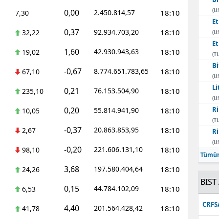
(U
0,00
2.450.814,57
18:10
7,30
E
0,37
92.934.703,20
18:10
32,22
(U
E
1,60
42.930.943,63
18:10
19,02
(TL
Bi
-0,67
8.774.651.783,65
18:10
67,10
(U
Li
0,21
76.153.504,90
18:10
235,10
(U
0,20
Ri
55.814.941,90
18:10
10,05
(TL
-0,37
20.863.853,95
18:10
2,67
Ri
(U
-0,20
221.606.131,10
18:10
98,10
Tümün
3,68
197.580.404,64
18:10
24,26
BIST 
0,15
44.784.102,09
18:10
6,53
CRFS
4,40
201.564.428,42
18:10
41,78