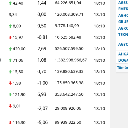
1,44
64.226.651,94
18:10
AGES
42,40
EMEK
0,00
120.008.309,71
18:10
3,34
AGH
GRU
0,50
9.778.140,99
18:10
8,09
AGRO
TEKN
-0,81
16.525.582,48
18:10
15,97
AGYO
2,69
526.507.599,50
18:10
420,00
AHGA
1,08
I
1.382.998.966,67
18:10
71,06
DOG
Tümün
0,70
139.880.639,33
18:10
15,80
-1,00
175.850.365,38
18:10
1,98
6,93
353.642.247,50
18:10
121,90
9,01
-2,07
29.008.926,06
18:10
-5,06
99.939.322,50
18:10
116,30