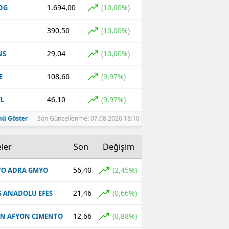
1.694,00
(10,00%)
DG
390,50
(10,00%)
T
29,04
(10,00%)
NS
108,60
(9,97%)
E
46,10
(9,97%)
L
ü Göster
Son Güncellenme: 07.08.2026 18:10
ler
Son
Değişim
56,40
(2,45%)
O ADRA GMYO
21,46
(0,66%)
S ANADOLU EFES
12,66
(0,88%)
N AFYON CIMENTO