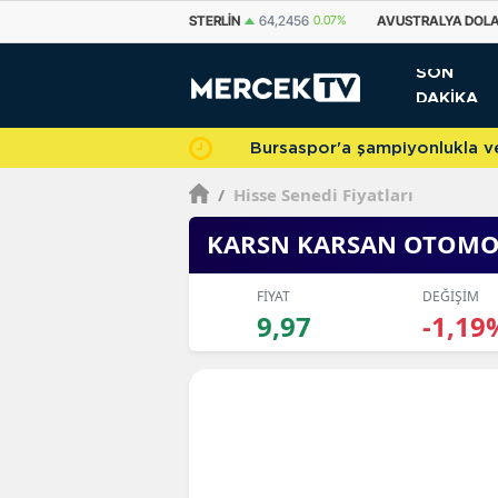
STERLIN
64,2456
0.07%
AVUSTRALYA DOLARI
33,5507
0.14%
KANAD
SON
DAKİKA
Bursaspor'a şampiyonlukla veda 
/
Hisse Senedi Fiyatları
KARSN KARSAN OTOMO
FİYAT
DEĞİŞİM
9,97
-1,19