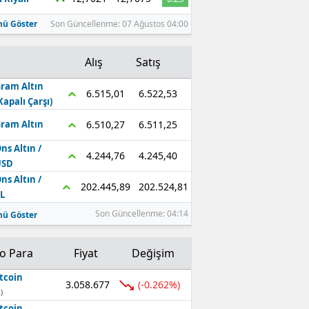
ü Göster
Son Güncellenme: 07 Ağustos 04:00
Alış
Satış
ram Altın
6.522,53
6.515,01
Kapalı Çarşı)
6.511,25
6.510,27
ram Altın
ns Altın /
4.245,40
4.244,76
USD
ns Altın /
202.524,81
202.445,89
L
Son Güncellenme: 04:14
ü Göster
to Para
Fiyat
Değişim
tcoin
3.058.677
(-0.262%)
)
tcoin