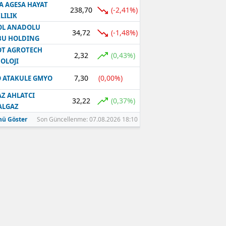
A AGESA HAYAT
238,70
(-2,41%)
LILIK
OL ANADOLU
34,72
(-1,48%)
BU HOLDING
T AGROTECH
2,32
(0,43%)
OLOJI
7,30
(0,00%)
 ATAKULE GMYO
Z AHLATCI
32,22
(0,37%)
ALGAZ
ü Göster
Son Güncellenme: 07.08.2026 18:10