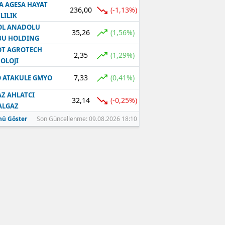
A AGESA HAYAT
236,00
(-1,13%)
LILIK
OL ANADOLU
35,26
(1,56%)
BU HOLDING
T AGROTECH
2,35
(1,29%)
OLOJI
7,33
(0,41%)
 ATAKULE GMYO
Z AHLATCI
32,14
(-0,25%)
ALGAZ
ü Göster
Son Güncellenme: 09.08.2026 18:10