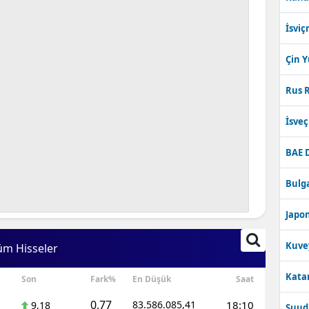
İsviç
Çin 
Rus R
İsve
BAE 
Bulga
Japon
Kuve
üm Hisseler
Katar
Son
Fark%
En Düşük
Saat
0,77
83.586.085,41
18:10
9,18
Suudi