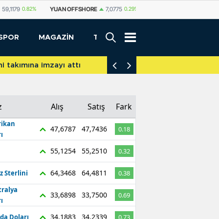
SHORE
7,0775
0.29%
YUAN
7,0812
0.29%
RUBLE
0,5825
0.65%
SPOR
MAGAZİN
TEKNOLOJİ
akımına imzayı attı
İniş takımları yere d
z
Alış
Satış
Fark
ikan
47,6787
47,7436
0.18
ı
55,1254
55,2510
0.32
64,3468
64,4811
z Sterlini
0.38
tralya
33,6898
33,7500
0.69
ı
34,1883
34,2339
da Doları
0.73