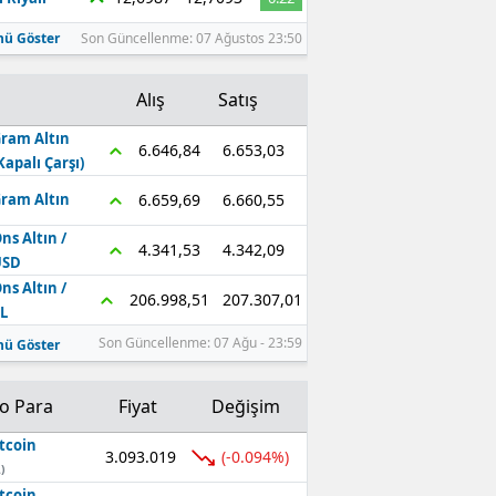
ü Göster
Son Güncellenme: 07 Ağustos 23:50
Alış
Satış
ram Altın
6.653,03
6.646,84
Kapalı Çarşı)
6.660,55
6.659,69
ram Altın
ns Altın /
4.342,09
4.341,53
USD
ns Altın /
207.307,01
206.998,51
L
Son Güncellenme: 07 Ağu - 23:59
ü Göster
to Para
Fiyat
Değişim
tcoin
3.093.019
(-0.094%)
)
tcoin