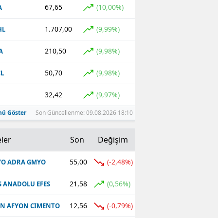
67,65
(10,00%)
A
1.707,00
(9,99%)
HL
210,50
(9,98%)
A
50,70
(9,98%)
L
32,42
(9,97%)
ü Göster
Son Güncellenme: 09.08.2026 18:10
ler
Son
Değişim
55,00
(-2,48%)
O ADRA GMYO
21,58
(0,56%)
S ANADOLU EFES
12,56
(-0,79%)
N AFYON CIMENTO