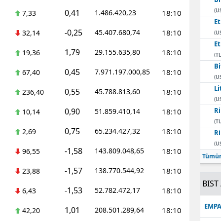
(U
0,41
1.486.420,23
18:10
7,33
E
-0,25
45.407.680,74
18:10
32,14
(U
E
1,79
29.155.635,80
18:10
19,36
(TL
Bi
0,45
7.971.197.000,85
18:10
67,40
(U
Li
0,55
45.788.813,60
18:10
236,40
(U
0,90
Ri
51.859.410,14
18:10
10,14
(TL
0,75
65.234.427,32
18:10
2,69
Ri
(U
-1,58
143.809.048,65
18:10
96,55
Tümün
-1,57
138.770.544,92
18:10
23,88
BIST 
-1,53
52.782.472,17
18:10
6,43
EMPA
1,01
208.501.289,64
18:10
42,20