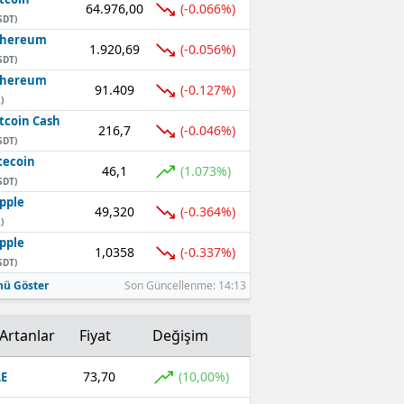
64.976,00
(-0.066%)
SDT)
thereum
1.920,69
(-0.056%)
SDT)
thereum
91.409
(-0.127%)
)
tcoin Cash
216,7
(-0.046%)
SDT)
tecoin
46,1
(1.073%)
SDT)
pple
49,320
(-0.364%)
)
pple
1,0358
(-0.337%)
SDT)
ü Göster
Son Güncellenme: 14:13
Artanlar
Fiyat
Değişim
73,70
(10,00%)
E