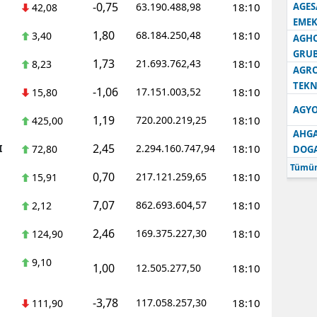
-0,75
63.190.488,98
18:10
AGES
42,08
EMEK
1,80
68.184.250,48
18:10
3,40
AGH
GRU
1,73
21.693.762,43
18:10
8,23
AGRO
TEKN
-1,06
17.151.003,52
18:10
15,80
AGYO
1,19
720.200.219,25
18:10
425,00
AHGA
2,45
I
2.294.160.747,94
18:10
72,80
DOG
Tümün
0,70
217.121.259,65
18:10
15,91
7,07
862.693.604,57
18:10
2,12
2,46
169.375.227,30
18:10
124,90
9,10
1,00
12.505.277,50
18:10
-3,78
117.058.257,30
18:10
111,90