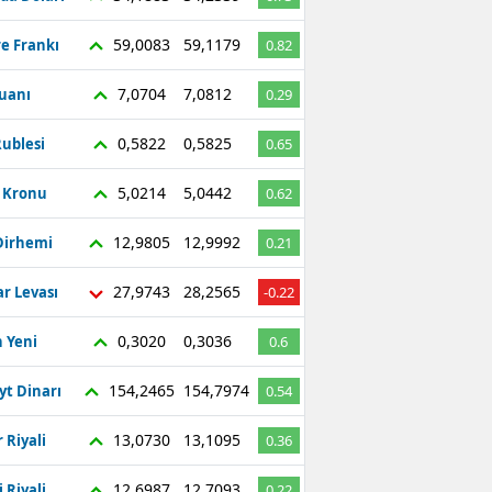
59,0083
59,1179
re Frankı
0.82
7,0704
7,0812
Yuanı
0.29
0,5822
0,5825
ublesi
0.65
5,0214
5,0442
ç Kronu
0.62
12,9805
12,9992
Dirhemi
0.21
27,9743
28,2565
r Levası
-0.22
0,3020
0,3036
 Yeni
0.6
154,2465
154,7974
yt Dinarı
0.54
13,0730
13,1095
 Riyali
0.36
12,6987
12,7093
 Riyali
0.22