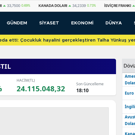
DA DOLARI
34,2339
0.73%
İSVIÇRE FRANKI
59,1179
0.82%
YUAN OFF
GÜNDEM
SİYASET
EKONOMİ
DÜNYA
etti: Çocukluk hayalini gerçekleştiren Talha Yünkuş yeni t
TIL
Dövi
Amer
HACİM(TL)
Dolar
Son Güncelleme
%
24.115.048,32
18:10
Euro
İngili
Avus
Dolar
Kana