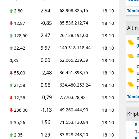
2,94
68.908.325,15
18:10
2,80
Tümün
-0,85
85.536.212,74
18:10
12,87
Altın
2,47
26.128.191,00
18:10
128,50
G
(
9,97
149.318.118,44
18:10
32,42
G
0,00
52.065.239,39
18:10
0,85
O
-2,48
36.451.393,75
18:10
55,00
O
0,56
634.480.253,24
18:10
21,58
T
-0,79
Tümün
7.770.628,92
18:10
12,56
-1,13
49.260.444,90
18:10
236,00
Krip
1,56
71.553.130,84
18:10
35,26
Bi
(TL
1,29
33.828.248,20
18:10
2,35
Bi