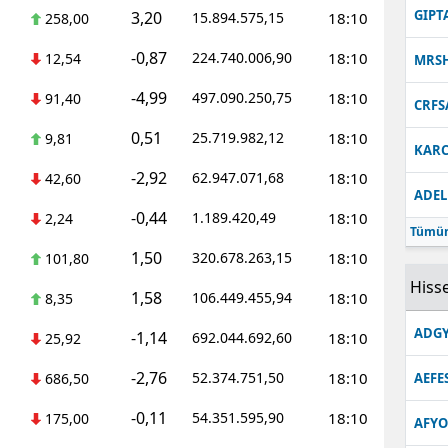
GIPT
3,20
15.894.575,15
18:10
258,00
-0,87
224.740.006,90
18:10
12,54
MRS
-4,99
497.090.250,75
18:10
91,40
CRFS
0,51
25.719.982,12
18:10
9,81
KARC
-2,92
62.947.071,68
18:10
42,60
ADEL
-0,44
1.189.420,49
18:10
2,24
Tümün
1,50
320.678.263,15
18:10
101,80
Hisse
1,58
106.449.455,94
18:10
8,35
ADGY
-1,14
692.044.692,60
18:10
25,92
-2,76
52.374.751,50
18:10
686,50
AEFE
-0,11
54.351.595,90
18:10
175,00
AFYO