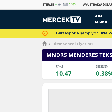
STERLIN
64,4811
0.38%
AVUSTRALYA DOLARI
33,7500
0.69%
KANA
SON
DAKİKA
Bursaspor'a şampiyonlukla veda 
/
Hisse Senedi Fiyatları
MNDRS MENDERES TEKS
FİYAT
DEĞİŞİM
10,47
0,38