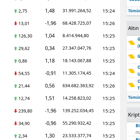
1,48
31.991.264,52
15:24
2,75
Tümün
-1,96
68.428.725,07
15:26
13,01
Altın
1,04
8.414.944,80
15:25
126,30
G
(
0,34
27.347.047,76
15:25
29,62
G
1,18
18.143.067,88
15:25
0,86
O
-0,91
11.305.174,45
15:24
54,55
O
0,56
634.682.363,92
15:26
21,44
T
1,51
Tümün
14.258.823,02
15:25
12,74
-1,96
139.252.034,45
15:25
239,80
Krip
-0,96
55.290.932,42
15:25
34,90
Bi
(TL
1,30
23.533.377,74
15:25
2,34
Bi