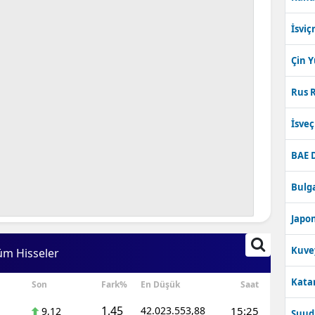
İsviç
Çin 
Rus R
İsve
BAE 
Bulga
Japon
Kuve
üm Hisseler
Katar
Son
Fark%
En Düşük
Saat
1,45
42.023.553,88
15:25
9,12
Suudi