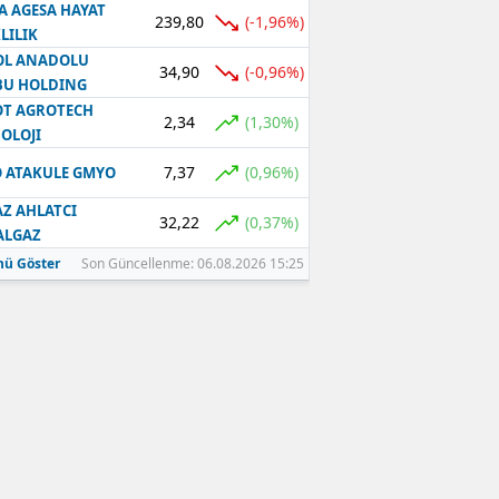
A AGESA HAYAT
239,80
(-1,96%)
LILIK
OL ANADOLU
34,90
(-0,96%)
BU HOLDING
T AGROTECH
2,34
(1,30%)
OLOJI
7,37
(0,96%)
 ATAKULE GMYO
Z AHLATCI
32,22
(0,37%)
ALGAZ
ü Göster
Son Güncellenme: 06.08.2026 15:25