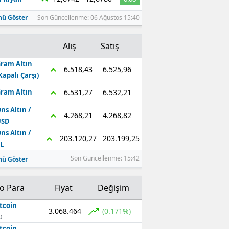
ü Göster
Son Güncellenme: 06 Ağustos 15:40
Alış
Satış
ram Altın
6.525,96
6.518,43
Kapalı Çarşı)
6.532,21
6.531,27
ram Altın
ns Altın /
4.268,82
4.268,21
USD
ns Altın /
203.199,25
203.120,27
L
Son Güncellenme: 15:42
ü Göster
to Para
Fiyat
Değişim
tcoin
3.068.464
(0.171%)
)
tcoin