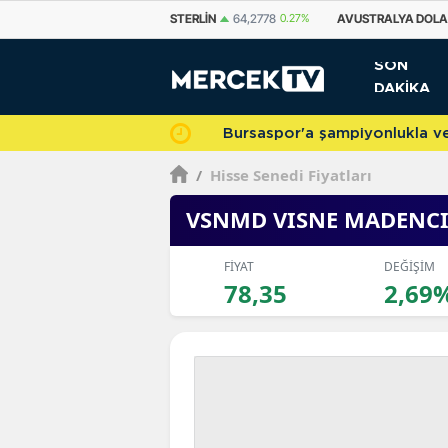
STERLIN
64,2778
0.27%
AVUSTRALYA DOLARI
33,5252
-0.18%
KANA
SON
DAKİKA
Bursaspor'a şampiyonlukla veda 
/
Hisse Senedi Fiyatları
VSNMD VISNE MADENCI
FİYAT
DEĞİŞİM
78,35
2,69