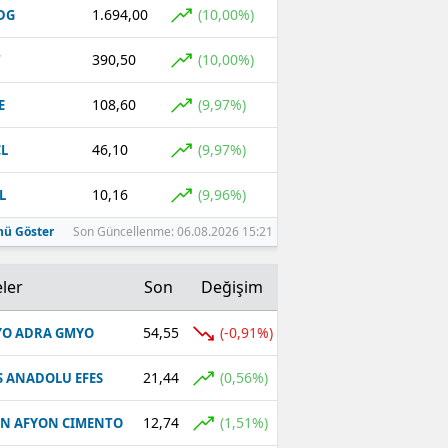
1.694,00
(10,00%)
DG
390,50
(10,00%)
T
108,60
(9,97%)
E
46,10
(9,97%)
L
10,16
(9,96%)
L
ü Göster
Son Güncellenme: 06.08.2026 15:21
ler
Son
Değişim
54,55
(-0,91%)
O ADRA GMYO
21,44
(0,56%)
S ANADOLU EFES
12,74
(1,51%)
N AFYON CIMENTO