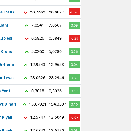
58,7665
58,8027
re Frankı
-0.26
7,0541
7,0567
Yuanı
0.09
0,5826
0,5849
ublesi
-0.29
5,0260
5,0286
ç Kronu
0.26
12,9543
12,9653
Dirhemi
0.04
28,0626
28,2946
r Levası
0.37
0,3018
0,3026
 Yeni
0.17
153,7921
154,3397
yt Dinarı
0.16
12,5747
13,5049
 Riyali
-0.07
12,6742
12,6780
 Riyali
0.08