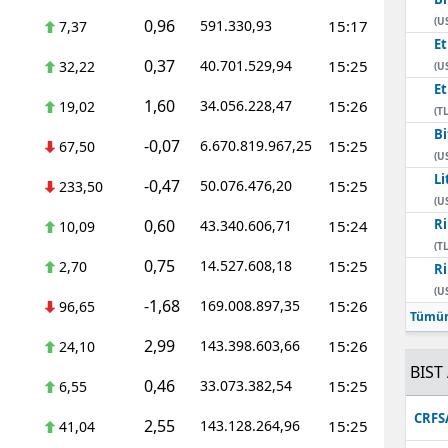
(U
0,96
591.330,93
15:17
7,37
E
0,37
40.701.529,94
15:25
32,22
(U
E
1,60
34.056.228,47
15:26
19,02
(TL
Bi
-0,07
6.670.819.967,25
15:25
67,50
(U
Li
-0,47
50.076.476,20
15:25
233,50
(U
0,60
Ri
43.340.606,71
15:24
10,09
(TL
0,75
14.527.608,18
15:25
2,70
Ri
(U
-1,68
169.008.897,35
15:26
96,65
Tümün
2,99
143.398.603,66
15:26
24,10
BIST 
0,46
33.073.382,54
15:25
6,55
CRFS
2,55
143.128.264,96
15:25
41,04