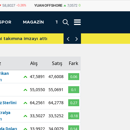
FFSHORE
7,0572
0.08%
YUAN
7,0567
0.09%
RUBLE
0,5849
-0.29%
SPOR
MAGAZİN
TEKNOLOJİ
akımına imzayı attı
İniş takımları yere d
z
Alış
Satış
Fark
ikan
47,5891
47,6008
0.06
ı
55,0550
55,0691
0.1
64,2561
64,2778
z Sterlini
0.27
tralya
33,5027
33,5252
-0.18
ı
33,9922
34,0079
da Doları
0.14