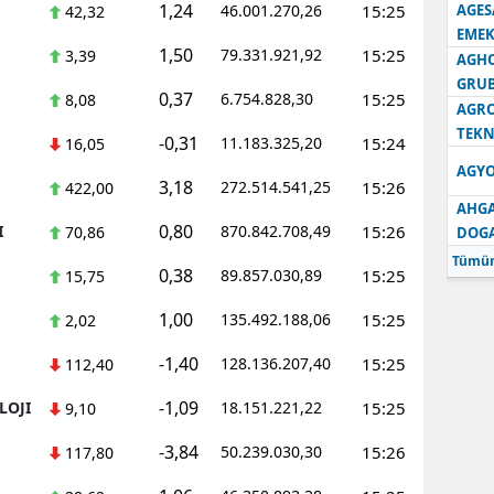
1,24
46.001.270,26
15:25
AGES
42,32
EMEK
1,50
79.331.921,92
15:25
3,39
AGH
GRU
0,37
6.754.828,30
15:25
8,08
AGRO
TEKN
-0,31
11.183.325,20
15:24
16,05
AGYO
3,18
272.514.541,25
15:26
422,00
AHGA
0,80
I
870.842.708,49
15:26
70,86
DOG
Tümün
0,38
89.857.030,89
15:25
15,75
1,00
135.492.188,06
15:25
2,02
-1,40
128.136.207,40
15:25
112,40
-1,09
LOJI
18.151.221,22
15:25
9,10
-3,84
50.239.030,30
15:26
117,80