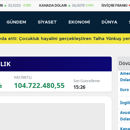
DA DOLARI
34,0079
0.14%
İSVIÇRE FRANKI
58,8027
-0.26%
YUAN O
GÜNDEM
SİYASET
EKONOMİ
DÜNYA
etti: Çocukluk hayalini gerçekleştiren Talha Yünkuş yeni t
LIK
Dövi
Amer
HACİM(TL)
Dolar
Son Güncelleme
%
104.722.480,55
15:26
Euro
İngili
Avus
Dolar
Kana