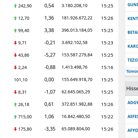
GUN
0,54
3.180.208,10
15:25
242,90
1,36
181.926.672,22
15:26
12,70
KEN
3,38
396.013.184,05
15:25
99,40
BETA
-0,21
3.692.102,58
15:23
9,71
KARC
-5,27
153.587.279,84
15:25
43,86
TEZO
-0,88
1.413.498,76
15:16
2,24
Tümün
0,00
155.649.918,70
15:25
101,10
Hisse
-1,07
62.645.065,29
15:25
8,31
ADGY
0,61
372.851.982,88
15:26
26,18
1,06
16.842.480,50
15:22
715,00
AEFE
-3,35
65.089.804,00
15:26
175,80
AFYO