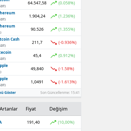
64.547,58
(0.058%)
SDT)
thereum
1.904,24
(1.236%)
SDT)
thereum
90.526
(1.355%)
)
tcoin Cash
211,7
(-0.936%)
SDT)
tecoin
45,4
(0.912%)
SDT)
pple
49,840
(-1.58%)
)
pple
1,0491
(-1.613%)
SDT)
ü Göster
Son Güncellenme: 15:41
Artanlar
Fiyat
Değişim
191,40
(10,00%)
A