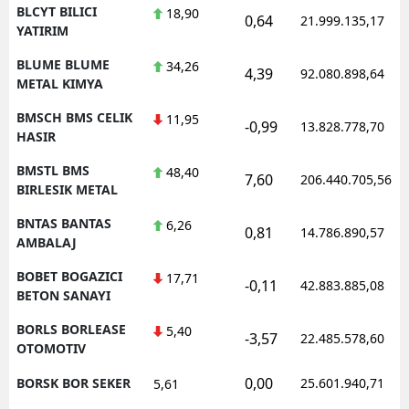
BLCYT BILICI
18,90
0,64
21.999.135,17
YATIRIM
BLUME BLUME
34,26
4,39
92.080.898,64
METAL KIMYA
BMSCH BMS CELIK
11,95
-0,99
13.828.778,70
HASIR
BMSTL BMS
48,40
7,60
206.440.705,56
BIRLESIK METAL
BNTAS BANTAS
6,26
0,81
14.786.890,57
AMBALAJ
BOBET BOGAZICI
17,71
-0,11
42.883.885,08
BETON SANAYI
BORLS BORLEASE
5,40
-3,57
22.485.578,60
OTOMOTIV
0,00
BORSK BOR SEKER
25.601.940,71
5,61