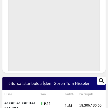
#Borsa İstanbulda İşlem Gören Tüm Hisseler
Hisse
Son
Fark%
En Düşük
A1CAP A1 CAPITAL
9,11
1,33
58.306.130,60
YATIRIM