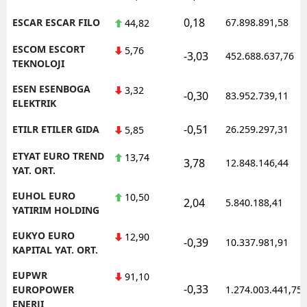
0,18
ESCAR ESCAR FILO
67.898.891,58
44,82
ESCOM ESCORT
5,76
-3,03
452.688.637,76
TEKNOLOJI
ESEN ESENBOGA
3,32
-0,30
83.952.739,11
ELEKTRIK
-0,51
ETILR ETILER GIDA
26.259.297,31
5,85
ETYAT EURO TREND
13,74
3,78
12.848.146,44
YAT. ORT.
EUHOL EURO
10,50
2,04
5.840.188,41
YATIRIM HOLDING
EUKYO EURO
12,90
-0,39
10.337.981,91
KAPITAL YAT. ORT.
EUPWR
91,10
-0,33
EUROPOWER
1.274.003.441,75
ENERJI