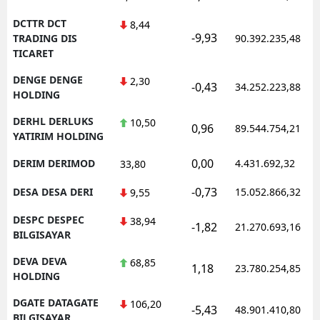
DCTTR DCT
8,44
-9,93
TRADING DIS
90.392.235,48
TICARET
DENGE DENGE
2,30
-0,43
34.252.223,88
HOLDING
DERHL DERLUKS
10,50
0,96
89.544.754,21
YATIRIM HOLDING
0,00
DERIM DERIMOD
4.431.692,32
33,80
-0,73
DESA DESA DERI
15.052.866,32
9,55
DESPC DESPEC
38,94
-1,82
21.270.693,16
BILGISAYAR
DEVA DEVA
68,85
1,18
23.780.254,85
HOLDING
DGATE DATAGATE
106,20
-5,43
48.901.410,80
BILGISAYAR