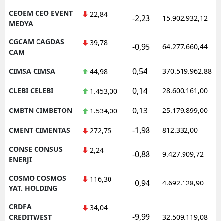
CEOEM CEO EVENT
22,84
-2,23
15.902.932,12
MEDYA
CGCAM CAGDAS
39,78
-0,95
64.277.660,44
CAM
0,54
CIMSA CIMSA
370.519.962,88
44,98
0,14
CLEBI CELEBI
28.600.161,00
1.453,00
0,13
CMBTN CIMBETON
25.179.899,00
1.534,00
-1,98
CMENT CIMENTAS
812.332,00
272,75
CONSE CONSUS
2,24
-0,88
9.427.909,72
ENERJI
COSMO COSMOS
116,30
-0,94
4.692.128,90
YAT. HOLDING
CRDFA
34,04
-9,99
CREDITWEST
32.509.119,08