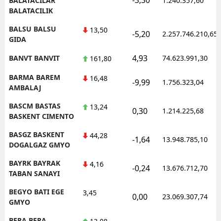
BALATACILAR
1.240.357,60
BALATACILIK
BALSU BALSU
13,50
-5,20
2.257.746.210,65
GIDA
4,93
BANVT BANVIT
74.623.991,30
161,80
BARMA BAREM
16,48
-9,99
1.756.323,04
AMBALAJ
BASCM BASTAS
13,24
0,30
1.214.225,68
BASKENT CIMENTO
BASGZ BASKENT
44,28
-1,64
13.948.785,10
DOGALGAZ GMYO
BAYRK BAYRAK
4,16
-0,24
13.676.712,70
TABAN SANAYI
BEGYO BATI EGE
3,45
0,00
23.069.307,74
GMYO
BERA BERA