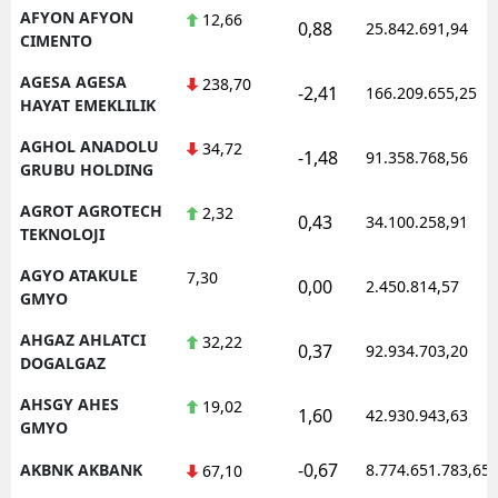
AFYON AFYON
12,66
0,88
25.842.691,94
CIMENTO
AGESA AGESA
238,70
-2,41
166.209.655,25
HAYAT EMEKLILIK
AGHOL ANADOLU
34,72
-1,48
91.358.768,56
GRUBU HOLDING
AGROT AGROTECH
2,32
0,43
34.100.258,91
TEKNOLOJI
AGYO ATAKULE
7,30
0,00
2.450.814,57
GMYO
AHGAZ AHLATCI
32,22
0,37
92.934.703,20
DOGALGAZ
AHSGY AHES
19,02
1,60
42.930.943,63
GMYO
-0,67
AKBNK AKBANK
8.774.651.783,65
67,10