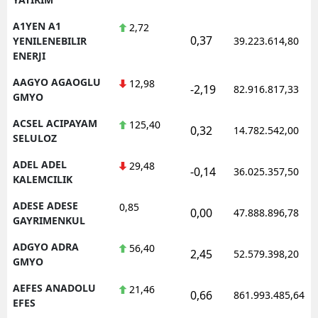
A1YEN A1
2,72
0,37
YENILENEBILIR
39.223.614,80
ENERJI
AAGYO AGAOGLU
12,98
-2,19
82.916.817,33
GMYO
ACSEL ACIPAYAM
125,40
0,32
14.782.542,00
SELULOZ
ADEL ADEL
29,48
-0,14
36.025.357,50
KALEMCILIK
ADESE ADESE
0,85
0,00
47.888.896,78
GAYRIMENKUL
ADGYO ADRA
56,40
2,45
52.579.398,20
GMYO
AEFES ANADOLU
21,46
0,66
861.993.485,64
EFES