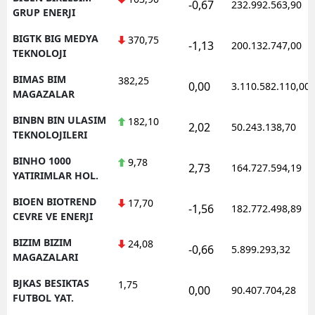
-0,67
232.992.563,90
GRUP ENERJI
BIGTK BIG MEDYA
370,75
-1,13
200.132.747,00
TEKNOLOJI
BIMAS BIM
382,25
0,00
3.110.582.110,00
MAGAZALAR
BINBN BIN ULASIM
182,10
2,02
50.243.138,70
TEKNOLOJILERI
BINHO 1000
9,78
2,73
164.727.594,19
YATIRIMLAR HOL.
BIOEN BIOTREND
17,70
-1,56
182.772.498,89
CEVRE VE ENERJI
BIZIM BIZIM
24,08
-0,66
5.899.293,32
MAGAZALARI
BJKAS BESIKTAS
1,75
0,00
90.407.704,28
FUTBOL YAT.