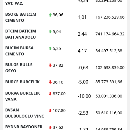
-0,34
85.294.269,00
YAT. PAZ.
BSOKE BATICIM
36,06
1,01
167.236.529,66
CIMENTO
BTCIM BATICIM
5,04
2,44
741.174.664,32
BATI ANADOLU
BUCIM BURSA
5,25
4,17
34.497.512,38
CIMENTO
BULGS BULLS
37,82
-0,63
102.638.839,00
GSYO
-5,00
BURCE BURCELIK
85.773.391,66
36,10
BURVA BURCELIK
837,00
-10,00
53.091.336,00
VANA
BVSAN
107,80
-2,53
50.610.116,00
BULBULOGLU VINC
BYDNR BAYDONER
37,62
-1,72
14.989.759,34