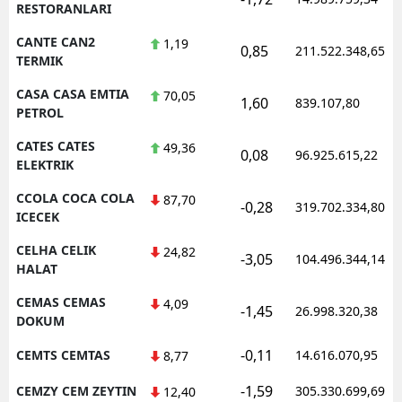
RESTORANLARI
CANTE CAN2
1,19
0,85
211.522.348,65
TERMIK
CASA CASA EMTIA
70,05
1,60
839.107,80
PETROL
CATES CATES
49,36
0,08
96.925.615,22
ELEKTRIK
CCOLA COCA COLA
87,70
-0,28
319.702.334,80
ICECEK
CELHA CELIK
24,82
-3,05
104.496.344,14
HALAT
CEMAS CEMAS
4,09
-1,45
26.998.320,38
DOKUM
-0,11
CEMTS CEMTAS
14.616.070,95
8,77
-1,59
CEMZY CEM ZEYTIN
305.330.699,69
12,40