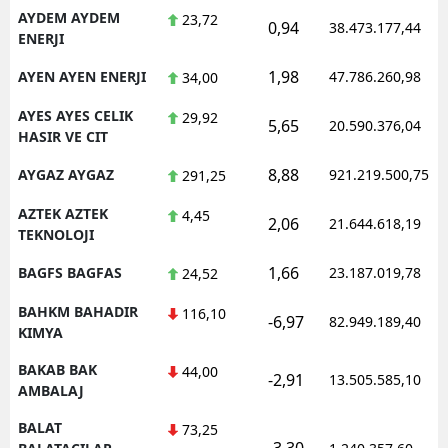
AYDEM AYDEM
23,72
0,94
38.473.177,44
ENERJI
1,98
AYEN AYEN ENERJI
47.786.260,98
34,00
AYES AYES CELIK
29,92
5,65
20.590.376,04
HASIR VE CIT
8,88
AYGAZ AYGAZ
921.219.500,75
291,25
AZTEK AZTEK
4,45
2,06
21.644.618,19
TEKNOLOJI
1,66
BAGFS BAGFAS
23.187.019,78
24,52
BAHKM BAHADIR
116,10
-6,97
82.949.189,40
KIMYA
BAKAB BAK
44,00
-2,91
13.505.585,10
AMBALAJ
BALAT
73,25
-3,30