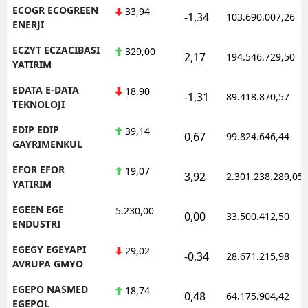
ECOGR ECOGREEN
33,94
-1,34
103.690.007,26
ENERJI
ECZYT ECZACIBASI
329,00
2,17
194.546.729,50
YATIRIM
EDATA E-DATA
18,90
-1,31
89.418.870,57
TEKNOLOJI
EDIP EDIP
39,14
0,67
99.824.646,44
GAYRIMENKUL
EFOR EFOR
19,07
3,92
2.301.238.289,05
YATIRIM
EGEEN EGE
5.230,00
0,00
33.500.412,50
ENDUSTRI
EGEGY EGEYAPI
29,02
-0,34
28.671.215,98
AVRUPA GMYO
EGEPO NASMED
18,74
0,48
64.175.904,42
EGEPOL