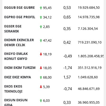
0,53
EGGUB EGE GUBRE
19.929.684,50
95,45
0,65
EGPRO EGE PROFIL
14.978.735,98
34,12
EGSER EGE
2,85
0,35
7.126.304,54
SERAMIK
EKDMR EKINCILER
47,42
0,42
719.231.090,10
DEMIR CELIK
EKGYO EMLAK
18,19
-0,49
1.805.208.458,95
KONUT GMYO
-1,74
EKIM EKIM TURIZM
351.512.916,19
18,05
1,57
EKIZ EKIZ KIMYA
1.049.628,60
68,00
EKOS EKOS
5,39
-0,74
46.846.671,69
TEKNOLOJI
EKSUN EKSUN
6,03
0,33
36.960.955,05
GIDA