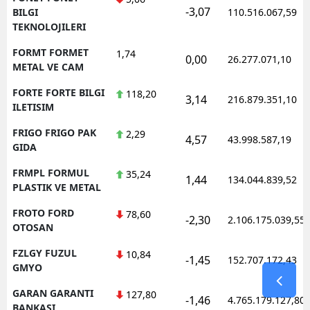
-3,07
BILGI
110.516.067,59
TEKNOLOJILERI
FORMT FORMET
1,74
0,00
26.277.071,10
METAL VE CAM
FORTE FORTE BILGI
118,20
3,14
216.879.351,10
ILETISIM
FRIGO FRIGO PAK
2,29
4,57
43.998.587,19
GIDA
FRMPL FORMUL
35,24
1,44
134.044.839,52
PLASTIK VE METAL
FROTO FORD
78,60
-2,30
2.106.175.039,55
OTOSAN
FZLGY FUZUL
10,84
-1,45
152.707.172,43
GMYO
GARAN GARANTI
127,80
-1,46
4.765.179.127,80
BANKASI