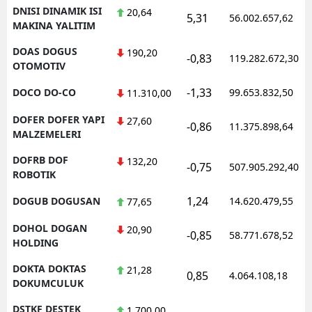
DNISI DINAMIK ISI
20,64
5,31
56.002.657,62
MAKINA YALITIM
DOAS DOGUS
190,20
-0,83
119.282.672,30
OTOMOTIV
-1,33
DOCO DO-CO
99.653.832,50
11.310,00
DOFER DOFER YAPI
27,60
-0,86
11.375.898,64
MALZEMELERI
DOFRB DOF
132,20
-0,75
507.905.292,40
ROBOTIK
1,24
DOGUB DOGUSAN
14.620.479,55
77,65
DOHOL DOGAN
20,90
-0,85
58.771.678,52
HOLDING
DOKTA DOKTAS
21,28
0,85
4.064.108,18
DOKUMCULUK
DSTKF DESTEK
1.700,00