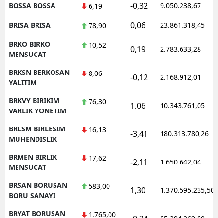
-0,32
BOSSA BOSSA
9.050.238,67
6,19
0,06
BRISA BRISA
23.861.318,45
78,90
BRKO BIRKO
10,52
0,19
2.783.633,28
MENSUCAT
BRKSN BERKOSAN
8,06
-0,12
2.168.912,01
YALITIM
BRKVY BIRIKIM
76,30
1,06
10.343.761,05
VARLIK YONETIM
BRLSM BIRLESIM
16,13
-3,41
180.313.780,26
MUHENDISLIK
BRMEN BIRLIK
17,62
-2,11
1.650.642,04
MENSUCAT
BRSAN BORUSAN
583,00
1,30
1.370.595.235,50
BORU SANAYI
BRYAT BORUSAN
1.765,00