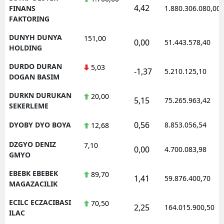
4,42
FINANS
1.880.306.080,00
FAKTORING
DUNYH DUNYA
151,00
0,00
51.443.578,40
HOLDING
DURDO DURAN
5,03
-1,37
5.210.125,10
DOGAN BASIM
DURKN DURUKAN
20,00
5,15
75.265.963,42
SEKERLEME
0,56
DYOBY DYO BOYA
8.853.056,54
12,68
DZGYO DENIZ
7,10
0,00
4.700.083,98
GMYO
EBEBK EBEBEK
89,70
1,41
59.876.400,70
MAGAZACILIK
ECILC ECZACIBASI
70,50
2,25
164.015.900,50
ILAC