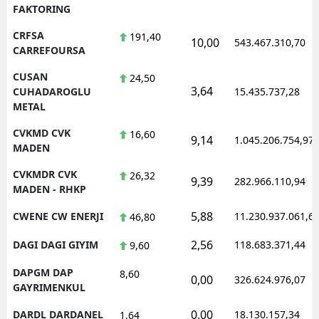
FAKTORING
CRFSA
191,40
10,00
543.467.310,70
CARREFOURSA
CUSAN
24,50
3,64
CUHADAROGLU
15.435.737,28
METAL
CVKMD CVK
16,60
9,14
1.045.206.754,97
MADEN
CVKMDR CVK
26,32
9,39
282.966.110,94
MADEN - RHKP
5,88
CWENE CW ENERJI
11.230.937.061,6
46,80
2,56
DAGI DAGI GIYIM
118.683.371,44
9,60
DAPGM DAP
8,60
0,00
326.624.976,07
GAYRIMENKUL
0,00
DARDL DARDANEL
18.130.157,34
1,64