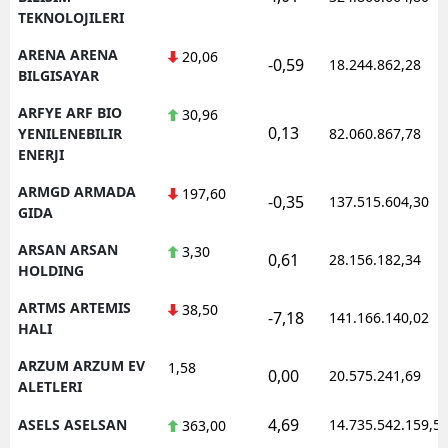
TEKNOLOJILERI
ARENA ARENA
20,06
-0,59
18.244.862,28
BILGISAYAR
ARFYE ARF BIO
30,96
0,13
YENILENEBILIR
82.060.867,78
ENERJI
ARMGD ARMADA
197,60
-0,35
137.515.604,30
GIDA
ARSAN ARSAN
3,30
0,61
28.156.182,34
HOLDING
ARTMS ARTEMIS
38,50
-7,18
141.166.140,02
HALI
ARZUM ARZUM EV
1,58
0,00
20.575.241,69
ALETLERI
4,69
ASELS ASELSAN
14.735.542.159,5
363,00