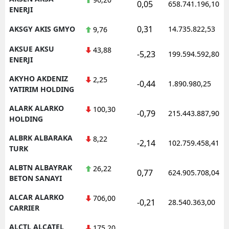
0,05
658.741.196,10
ENERJI
0,31
AKSGY AKIS GMYO
14.735.822,53
9,76
AKSUE AKSU
43,88
-5,23
199.594.592,80
ENERJI
AKYHO AKDENIZ
2,25
-0,44
1.890.980,25
YATIRIM HOLDING
ALARK ALARKO
100,30
-0,79
215.443.887,90
HOLDING
ALBRK ALBARAKA
8,22
-2,14
102.759.458,41
TURK
ALBTN ALBAYRAK
26,22
0,77
624.905.708,04
BETON SANAYI
ALCAR ALARKO
706,00
-0,21
28.540.363,00
CARRIER
ALCTL ALCATEL
175,20