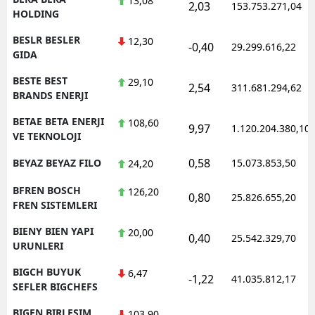
13,08
2,03
153.753.271,04
HOLDING
BESLR BESLER
12,30
-0,40
29.299.616,22
GIDA
BESTE BEST
29,10
2,54
311.681.294,62
BRANDS ENERJI
BETAE BETA ENERJI
108,60
9,97
1.120.204.380,10
VE TEKNOLOJI
0,58
BEYAZ BEYAZ FILO
15.073.853,50
24,20
BFREN BOSCH
126,20
0,80
25.826.655,20
FREN SISTEMLERI
BIENY BIEN YAPI
20,00
0,40
25.542.329,70
URUNLERI
BIGCH BUYUK
6,47
-1,22
41.035.812,17
SEFLER BIGCHEFS
BIGEN BIRLESIM
103,90