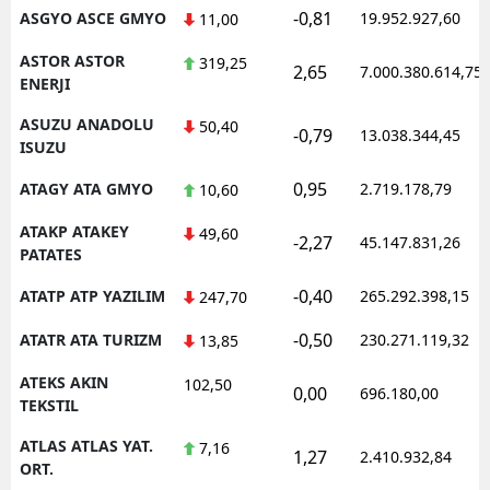
-0,81
ASGYO ASCE GMYO
19.952.927,60
11,00
ASTOR ASTOR
319,25
2,65
7.000.380.614,75
ENERJI
ASUZU ANADOLU
50,40
-0,79
13.038.344,45
ISUZU
0,95
ATAGY ATA GMYO
2.719.178,79
10,60
ATAKP ATAKEY
49,60
-2,27
45.147.831,26
PATATES
-0,40
ATATP ATP YAZILIM
265.292.398,15
247,70
-0,50
ATATR ATA TURIZM
230.271.119,32
13,85
ATEKS AKIN
102,50
0,00
696.180,00
TEKSTIL
ATLAS ATLAS YAT.
7,16
1,27
2.410.932,84
ORT.