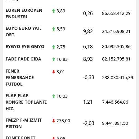
EUREN EUROPEN
3,89
0,26
86.658.412,29
ENDUSTRI
EUYO EURO YAT.
5,59
9,82
24.216.908,21
ORT.
6,18
EYGYO EYG GMYO
80.092.305,86
2,75
8,93
FADE FADE GIDA
82.152.795,81
16,83
FENER
3,01
-0,33
FENERBAHCE
238.030.015,39
FUTBOL
FLAP FLAP
10,03
1,21
KONGRE TOPLANTI
7.446.564,86
HIZ.
FMIZP F-M IZMIT
278,00
-2,03
9.441.891,50
PISTON
FONET FONET
5,06