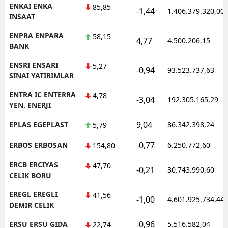
ENKAI ENKA
85,85
-1,44
1.406.379.320,00
INSAAT
ENPRA ENPARA
58,15
4,77
4.500.206,15
BANK
ENSRI ENSARI
5,27
-0,94
93.523.737,63
SINAI YATIRIMLAR
ENTRA IC ENTERRA
4,78
-3,04
192.305.165,29
YEN. ENERJI
9,04
EPLAS EGEPLAST
86.342.398,24
5,79
-0,77
ERBOS ERBOSAN
6.250.772,60
154,80
ERCB ERCIYAS
47,70
-0,21
30.743.990,60
CELIK BORU
EREGL EREGLI
41,56
-1,00
4.601.925.734,44
DEMIR CELIK
-0,96
ERSU ERSU GIDA
5.516.582,04
22,74