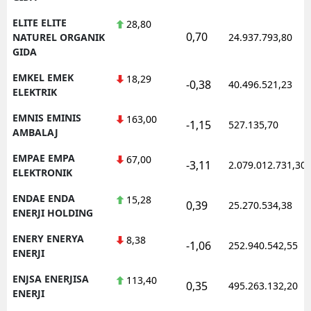
ELITE ELITE
28,80
0,70
NATUREL ORGANIK
24.937.793,80
GIDA
EMKEL EMEK
18,29
-0,38
40.496.521,23
ELEKTRIK
EMNIS EMINIS
163,00
-1,15
527.135,70
AMBALAJ
EMPAE EMPA
67,00
-3,11
2.079.012.731,30
ELEKTRONIK
ENDAE ENDA
15,28
0,39
25.270.534,38
ENERJI HOLDING
ENERY ENERYA
8,38
-1,06
252.940.542,55
ENERJI
ENJSA ENERJISA
113,40
0,35
495.263.132,20
ENERJI