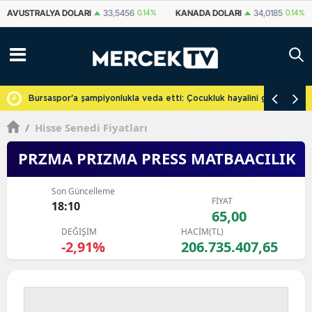
KANADA DOLARI
34,0185
0.14%
İSVIÇRE FRANKI
58,7432
0.25%
YU
cretsiz
Bursaspor'a şampiyonlukla veda etti: Çocukluk hayalini gerçekleşti
/
Hisse Senedi Fiyatları
PRZMA PRIZMA PRESS MATBAACILIK
Son Güncelleme
FİYAT
18:10
65,00
DEĞİŞİM
HACİM(TL)
-2,91%
206.735.407,65