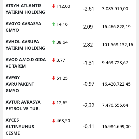
ATSYH ATLANTIS
112,00
-2,61
3.085.919,00
YATIRIM HOLDING
AVGYO AVRASYA
14,16
2,09
16.466.828,19
GMYO
AVHOL AVRUPA
38,64
2,82
101.568.132,16
YATIRIM HOLDING
AVOD A.V.O.D GIDA
3,77
-1,31
9.463.723,67
VE TARIM
AVPGY
51,25
-0,97
AVRUPAKENT
16.420.722,45
GMYO
AVTUR AVRASYA
12,65
-2,32
7.476.555,64
PETROL VE TUR.
AYCES
463,50
-0,11
ALTINYUNUS
16.984.699,00
CESME