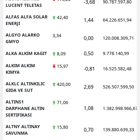
-3,68
90.787.597,80
LUCENT TELETAS
ALFAS ALFA SOLAR
42,40
1,44
64.226.651,94
ENERJI
ALGYO ALARKO
3,34
0,00
120.008.309,71
GMYO
0,50
ALKA ALKIM KAGIT
9.778.140,99
8,09
ALKIM ALKIM
15,97
-0,81
16.525.582,48
KIMYA
ALKLC ALTINKILIC
420,00
2,69
526.507.599,50
GIDA VE SUT
ALTINS1
71,06
1,08
DARPHANE ALTIN
1.382.998.966,67
SERTIFIKASI
ALTNY ALTINAY
15,80
0,70
139.880.639,33
SAVUNMA