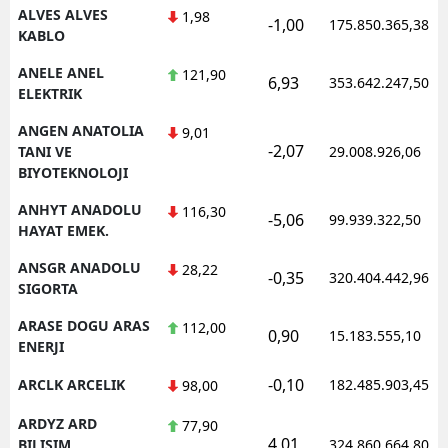
ALVES ALVES
1,98
-1,00
175.850.365,38
KABLO
ANELE ANEL
121,90
6,93
353.642.247,50
ELEKTRIK
ANGEN ANATOLIA
9,01
-2,07
TANI VE
29.008.926,06
BIYOTEKNOLOJI
ANHYT ANADOLU
116,30
-5,06
99.939.322,50
HAYAT EMEK.
ANSGR ANADOLU
28,22
-0,35
320.404.442,96
SIGORTA
ARASE DOGU ARAS
112,00
0,90
15.183.555,10
ENERJI
-0,10
ARCLK ARCELIK
182.485.903,45
98,00
ARDYZ ARD
77,90
4,01
BILISIM
324.860.664,80