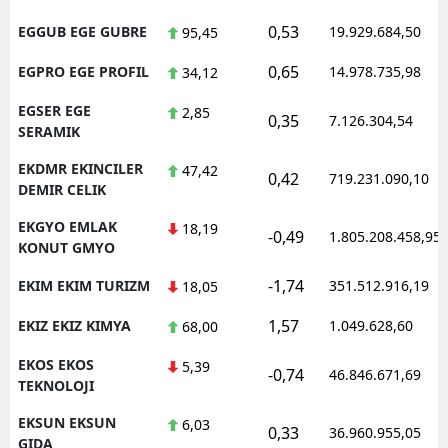
0,53
EGGUB EGE GUBRE
19.929.684,50
95,45
0,65
EGPRO EGE PROFIL
14.978.735,98
34,12
EGSER EGE
2,85
0,35
7.126.304,54
SERAMIK
EKDMR EKINCILER
47,42
0,42
719.231.090,10
DEMIR CELIK
EKGYO EMLAK
18,19
-0,49
1.805.208.458,95
KONUT GMYO
-1,74
EKIM EKIM TURIZM
351.512.916,19
18,05
1,57
EKIZ EKIZ KIMYA
1.049.628,60
68,00
EKOS EKOS
5,39
-0,74
46.846.671,69
TEKNOLOJI
EKSUN EKSUN
6,03
0,33
36.960.955,05
GIDA