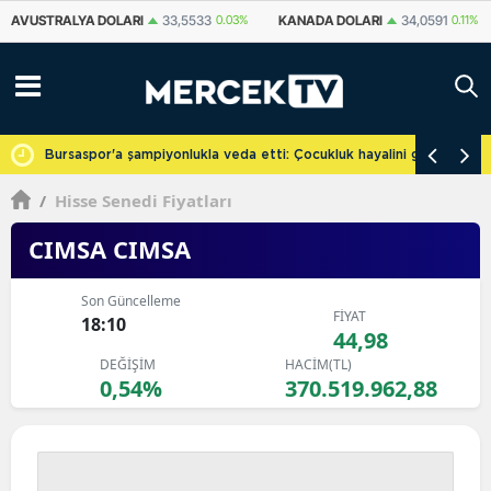
KANADA DOLARI
34,0591
0.11%
İSVIÇRE FRANKI
58,7335
0.09%
YU
cretsiz
Bursaspor'a şampiyonlukla veda etti: Çocukluk hayalini gerçekleşti
/
Hisse Senedi Fiyatları
CIMSA CIMSA
Son Güncelleme
FİYAT
18:10
44,98
DEĞİŞİM
HACİM(TL)
0,54%
370.519.962,88