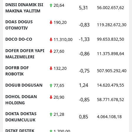
DNISI DINAMIK ISI
20,64
5,31
56.002.657,62
MAKINA YALITIM
DOAS DOGUS
190,20
-0,83
119.282.672,30
OTOMOTIV
-1,33
DOCO DO-CO
99.653.832,50
11.310,00
DOFER DOFER YAPI
27,60
-0,86
11.375.898,64
MALZEMELERI
DOFRB DOF
132,20
-0,75
507.905.292,40
ROBOTIK
1,24
DOGUB DOGUSAN
14.620.479,55
77,65
DOHOL DOGAN
20,90
-0,85
58.771.678,52
HOLDING
DOKTA DOKTAS
21,28
0,85
4.064.108,18
DOKUMCULUK
DSTKF DESTEK
1.700,00