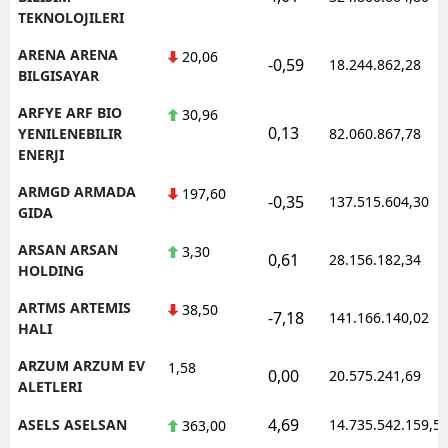
TEKNOLOJILERI
ARENA ARENA
20,06
-0,59
18.244.862,28
BILGISAYAR
ARFYE ARF BIO
30,96
0,13
YENILENEBILIR
82.060.867,78
ENERJI
ARMGD ARMADA
197,60
-0,35
137.515.604,30
GIDA
ARSAN ARSAN
3,30
0,61
28.156.182,34
HOLDING
ARTMS ARTEMIS
38,50
-7,18
141.166.140,02
HALI
ARZUM ARZUM EV
1,58
0,00
20.575.241,69
ALETLERI
4,69
ASELS ASELSAN
14.735.542.159,5
363,00