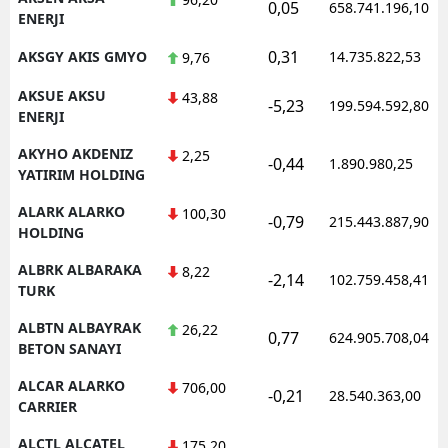
0,05
658.741.196,10
ENERJI
0,31
AKSGY AKIS GMYO
14.735.822,53
9,76
AKSUE AKSU
43,88
-5,23
199.594.592,80
ENERJI
AKYHO AKDENIZ
2,25
-0,44
1.890.980,25
YATIRIM HOLDING
ALARK ALARKO
100,30
-0,79
215.443.887,90
HOLDING
ALBRK ALBARAKA
8,22
-2,14
102.759.458,41
TURK
ALBTN ALBAYRAK
26,22
0,77
624.905.708,04
BETON SANAYI
ALCAR ALARKO
706,00
-0,21
28.540.363,00
CARRIER
ALCTL ALCATEL
175,20