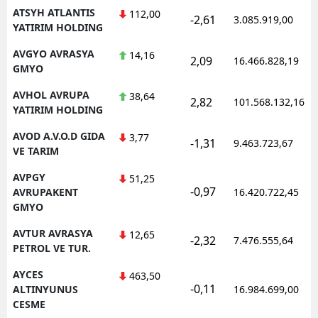
ATSYH ATLANTIS
112,00
-2,61
3.085.919,00
YATIRIM HOLDING
AVGYO AVRASYA
14,16
2,09
16.466.828,19
GMYO
AVHOL AVRUPA
38,64
2,82
101.568.132,16
YATIRIM HOLDING
AVOD A.V.O.D GIDA
3,77
-1,31
9.463.723,67
VE TARIM
AVPGY
51,25
-0,97
AVRUPAKENT
16.420.722,45
GMYO
AVTUR AVRASYA
12,65
-2,32
7.476.555,64
PETROL VE TUR.
AYCES
463,50
-0,11
ALTINYUNUS
16.984.699,00
CESME