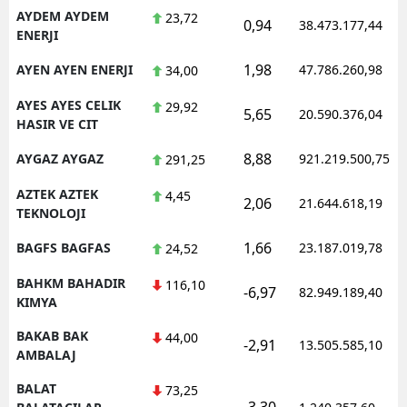
AYDEM AYDEM
23,72
0,94
38.473.177,44
ENERJI
1,98
AYEN AYEN ENERJI
47.786.260,98
34,00
AYES AYES CELIK
29,92
5,65
20.590.376,04
HASIR VE CIT
8,88
AYGAZ AYGAZ
921.219.500,75
291,25
AZTEK AZTEK
4,45
2,06
21.644.618,19
TEKNOLOJI
1,66
BAGFS BAGFAS
23.187.019,78
24,52
BAHKM BAHADIR
116,10
-6,97
82.949.189,40
KIMYA
BAKAB BAK
44,00
-2,91
13.505.585,10
AMBALAJ
BALAT
73,25
-3,30