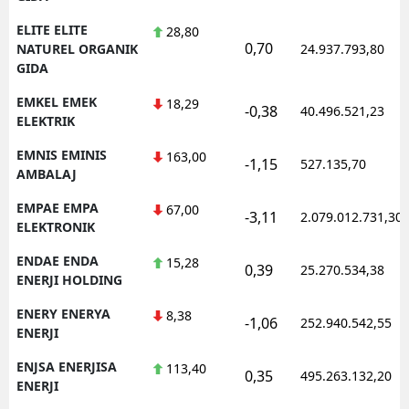
ELITE ELITE
28,80
0,70
NATUREL ORGANIK
24.937.793,80
GIDA
EMKEL EMEK
18,29
-0,38
40.496.521,23
ELEKTRIK
EMNIS EMINIS
163,00
-1,15
527.135,70
AMBALAJ
EMPAE EMPA
67,00
-3,11
2.079.012.731,30
ELEKTRONIK
ENDAE ENDA
15,28
0,39
25.270.534,38
ENERJI HOLDING
ENERY ENERYA
8,38
-1,06
252.940.542,55
ENERJI
ENJSA ENERJISA
113,40
0,35
495.263.132,20
ENERJI