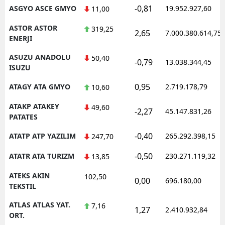
-0,81
ASGYO ASCE GMYO
19.952.927,60
11,00
ASTOR ASTOR
319,25
2,65
7.000.380.614,75
ENERJI
ASUZU ANADOLU
50,40
-0,79
13.038.344,45
ISUZU
0,95
ATAGY ATA GMYO
2.719.178,79
10,60
ATAKP ATAKEY
49,60
-2,27
45.147.831,26
PATATES
-0,40
ATATP ATP YAZILIM
265.292.398,15
247,70
-0,50
ATATR ATA TURIZM
230.271.119,32
13,85
ATEKS AKIN
102,50
0,00
696.180,00
TEKSTIL
ATLAS ATLAS YAT.
7,16
1,27
2.410.932,84
ORT.