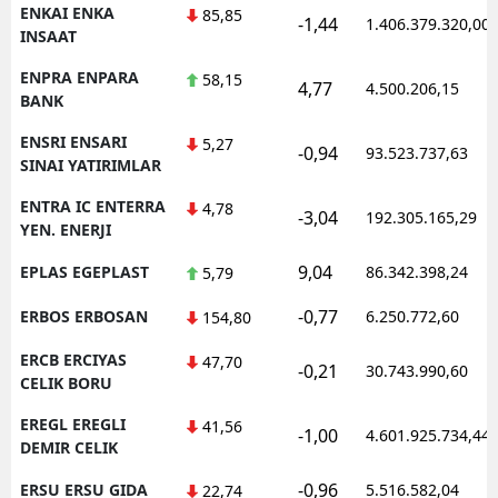
ENKAI ENKA
85,85
-1,44
1.406.379.320,00
INSAAT
ENPRA ENPARA
58,15
4,77
4.500.206,15
BANK
ENSRI ENSARI
5,27
-0,94
93.523.737,63
SINAI YATIRIMLAR
ENTRA IC ENTERRA
4,78
-3,04
192.305.165,29
YEN. ENERJI
9,04
EPLAS EGEPLAST
86.342.398,24
5,79
-0,77
ERBOS ERBOSAN
6.250.772,60
154,80
ERCB ERCIYAS
47,70
-0,21
30.743.990,60
CELIK BORU
EREGL EREGLI
41,56
-1,00
4.601.925.734,44
DEMIR CELIK
-0,96
ERSU ERSU GIDA
5.516.582,04
22,74