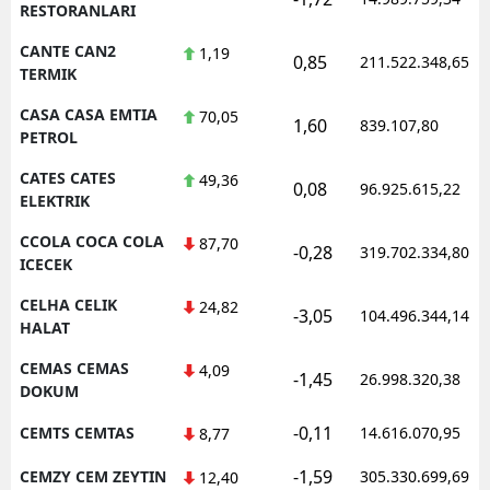
RESTORANLARI
CANTE CAN2
1,19
0,85
211.522.348,65
TERMIK
CASA CASA EMTIA
70,05
1,60
839.107,80
PETROL
CATES CATES
49,36
0,08
96.925.615,22
ELEKTRIK
CCOLA COCA COLA
87,70
-0,28
319.702.334,80
ICECEK
CELHA CELIK
24,82
-3,05
104.496.344,14
HALAT
CEMAS CEMAS
4,09
-1,45
26.998.320,38
DOKUM
-0,11
CEMTS CEMTAS
14.616.070,95
8,77
-1,59
CEMZY CEM ZEYTIN
305.330.699,69
12,40