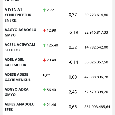
A1YEN A1
2,72
0,37
YENILENEBILIR
39.223.614,80
ENERJI
AAGYO AGAOGLU
12,98
-2,19
82.916.817,33
GMYO
ACSEL ACIPAYAM
125,40
0,32
14.782.542,00
SELULOZ
ADEL ADEL
29,48
-0,14
36.025.357,50
KALEMCILIK
ADESE ADESE
0,85
0,00
47.888.896,78
GAYRIMENKUL
ADGYO ADRA
56,40
2,45
52.579.398,20
GMYO
AEFES ANADOLU
21,46
0,66
861.993.485,64
EFES