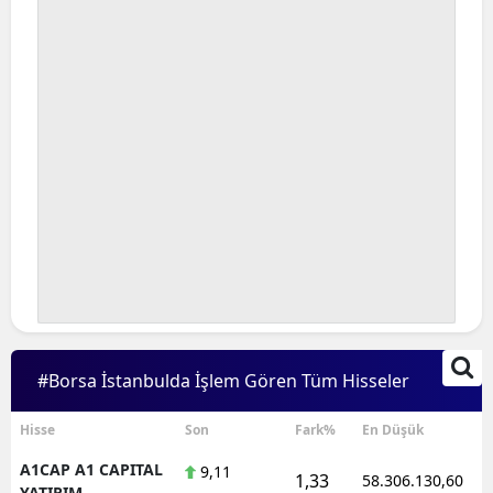
#Borsa İstanbulda İşlem Gören Tüm Hisseler
Hisse
Son
Fark%
En Düşük
A1CAP A1 CAPITAL
9,11
1,33
58.306.130,60
YATIRIM