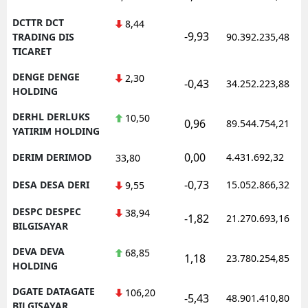
DCTTR DCT
8,44
-9,93
TRADING DIS
90.392.235,48
TICARET
DENGE DENGE
2,30
-0,43
34.252.223,88
HOLDING
DERHL DERLUKS
10,50
0,96
89.544.754,21
YATIRIM HOLDING
0,00
DERIM DERIMOD
4.431.692,32
33,80
-0,73
DESA DESA DERI
15.052.866,32
9,55
DESPC DESPEC
38,94
-1,82
21.270.693,16
BILGISAYAR
DEVA DEVA
68,85
1,18
23.780.254,85
HOLDING
DGATE DATAGATE
106,20
-5,43
48.901.410,80
BILGISAYAR