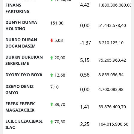
4,42
FINANS
1.880.306.080,00
FAKTORING
DUNYH DUNYA
151,00
0,00
51.443.578,40
HOLDING
DURDO DURAN
5,03
-1,37
5.210.125,10
DOGAN BASIM
DURKN DURUKAN
20,00
5,15
75.265.963,42
SEKERLEME
0,56
DYOBY DYO BOYA
8.853.056,54
12,68
DZGYO DENIZ
7,10
0,00
4.700.083,98
GMYO
EBEBK EBEBEK
89,70
1,41
59.876.400,70
MAGAZACILIK
ECILC ECZACIBASI
70,50
2,25
164.015.900,50
ILAC