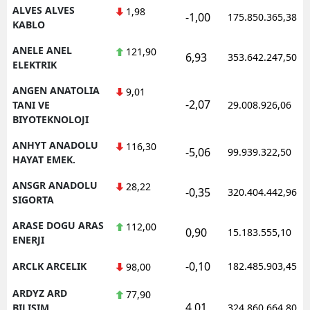
ALVES ALVES
1,98
-1,00
175.850.365,38
KABLO
ANELE ANEL
121,90
6,93
353.642.247,50
ELEKTRIK
ANGEN ANATOLIA
9,01
-2,07
TANI VE
29.008.926,06
BIYOTEKNOLOJI
ANHYT ANADOLU
116,30
-5,06
99.939.322,50
HAYAT EMEK.
ANSGR ANADOLU
28,22
-0,35
320.404.442,96
SIGORTA
ARASE DOGU ARAS
112,00
0,90
15.183.555,10
ENERJI
-0,10
ARCLK ARCELIK
182.485.903,45
98,00
ARDYZ ARD
77,90
4,01
BILISIM
324.860.664,80