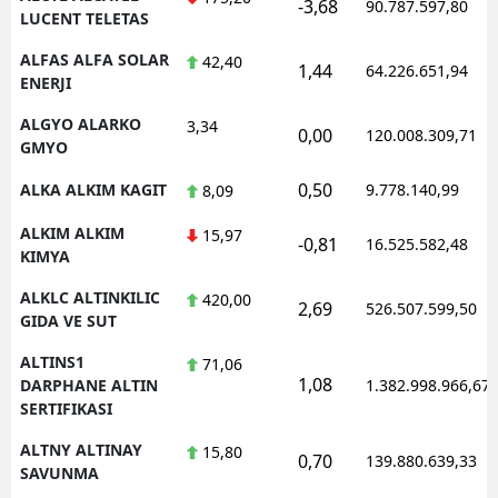
-3,68
90.787.597,80
LUCENT TELETAS
ALFAS ALFA SOLAR
42,40
1,44
64.226.651,94
ENERJI
ALGYO ALARKO
3,34
0,00
120.008.309,71
GMYO
0,50
ALKA ALKIM KAGIT
9.778.140,99
8,09
ALKIM ALKIM
15,97
-0,81
16.525.582,48
KIMYA
ALKLC ALTINKILIC
420,00
2,69
526.507.599,50
GIDA VE SUT
ALTINS1
71,06
1,08
DARPHANE ALTIN
1.382.998.966,67
SERTIFIKASI
ALTNY ALTINAY
15,80
0,70
139.880.639,33
SAVUNMA