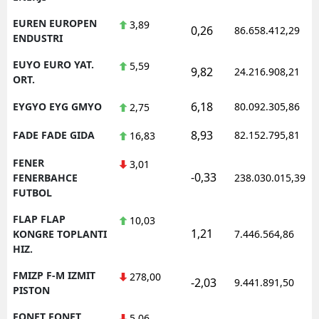
EUREN EUROPEN
3,89
0,26
86.658.412,29
ENDUSTRI
EUYO EURO YAT.
5,59
9,82
24.216.908,21
ORT.
6,18
EYGYO EYG GMYO
80.092.305,86
2,75
8,93
FADE FADE GIDA
82.152.795,81
16,83
FENER
3,01
-0,33
FENERBAHCE
238.030.015,39
FUTBOL
FLAP FLAP
10,03
1,21
KONGRE TOPLANTI
7.446.564,86
HIZ.
FMIZP F-M IZMIT
278,00
-2,03
9.441.891,50
PISTON
FONET FONET
5,06