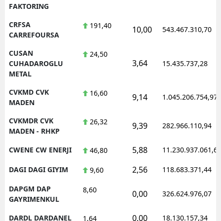
FAKTORING
CRFSA
191,40
10,00
543.467.310,70
CARREFOURSA
CUSAN
24,50
3,64
CUHADAROGLU
15.435.737,28
METAL
CVKMD CVK
16,60
9,14
1.045.206.754,97
MADEN
CVKMDR CVK
26,32
9,39
282.966.110,94
MADEN - RHKP
5,88
CWENE CW ENERJI
11.230.937.061,6
46,80
2,56
DAGI DAGI GIYIM
118.683.371,44
9,60
DAPGM DAP
8,60
0,00
326.624.976,07
GAYRIMENKUL
0,00
DARDL DARDANEL
18.130.157,34
1,64