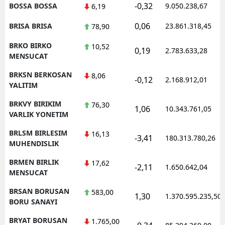
-0,32
BOSSA BOSSA
9.050.238,67
6,19
0,06
BRISA BRISA
23.861.318,45
78,90
BRKO BIRKO
10,52
0,19
2.783.633,28
MENSUCAT
BRKSN BERKOSAN
8,06
-0,12
2.168.912,01
YALITIM
BRKVY BIRIKIM
76,30
1,06
10.343.761,05
VARLIK YONETIM
BRLSM BIRLESIM
16,13
-3,41
180.313.780,26
MUHENDISLIK
BRMEN BIRLIK
17,62
-2,11
1.650.642,04
MENSUCAT
BRSAN BORUSAN
583,00
1,30
1.370.595.235,50
BORU SANAYI
BRYAT BORUSAN
1.765,00