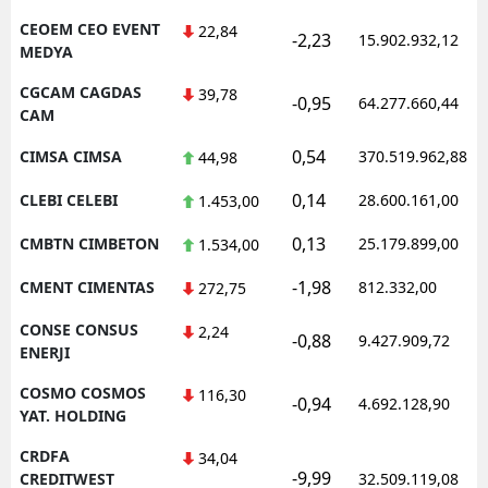
CEOEM CEO EVENT
22,84
-2,23
15.902.932,12
MEDYA
CGCAM CAGDAS
39,78
-0,95
64.277.660,44
CAM
0,54
CIMSA CIMSA
370.519.962,88
44,98
0,14
CLEBI CELEBI
28.600.161,00
1.453,00
0,13
CMBTN CIMBETON
25.179.899,00
1.534,00
-1,98
CMENT CIMENTAS
812.332,00
272,75
CONSE CONSUS
2,24
-0,88
9.427.909,72
ENERJI
COSMO COSMOS
116,30
-0,94
4.692.128,90
YAT. HOLDING
CRDFA
34,04
-9,99
CREDITWEST
32.509.119,08