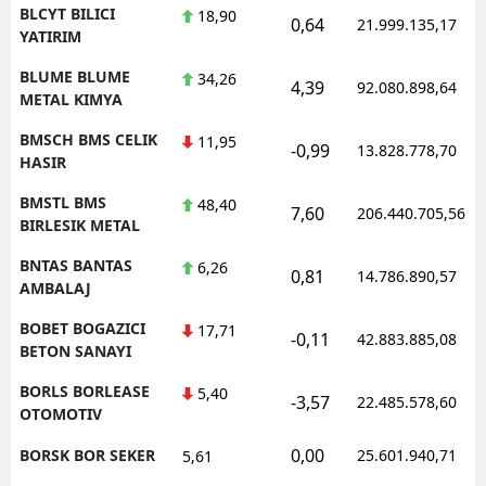
BLCYT BILICI
18,90
0,64
21.999.135,17
YATIRIM
BLUME BLUME
34,26
4,39
92.080.898,64
METAL KIMYA
BMSCH BMS CELIK
11,95
-0,99
13.828.778,70
HASIR
BMSTL BMS
48,40
7,60
206.440.705,56
BIRLESIK METAL
BNTAS BANTAS
6,26
0,81
14.786.890,57
AMBALAJ
BOBET BOGAZICI
17,71
-0,11
42.883.885,08
BETON SANAYI
BORLS BORLEASE
5,40
-3,57
22.485.578,60
OTOMOTIV
0,00
BORSK BOR SEKER
25.601.940,71
5,61