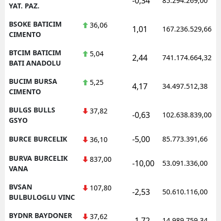
-0,34
85.294.269,00
YAT. PAZ.
BSOKE BATICIM
36,06
1,01
167.236.529,66
CIMENTO
BTCIM BATICIM
5,04
2,44
741.174.664,32
BATI ANADOLU
BUCIM BURSA
5,25
4,17
34.497.512,38
CIMENTO
BULGS BULLS
37,82
-0,63
102.638.839,00
GSYO
-5,00
BURCE BURCELIK
85.773.391,66
36,10
BURVA BURCELIK
837,00
-10,00
53.091.336,00
VANA
BVSAN
107,80
-2,53
50.610.116,00
BULBULOGLU VINC
BYDNR BAYDONER
37,62
-1,72
14.989.759,34