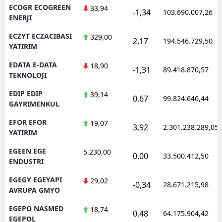
ECOGR ECOGREEN
33,94
-1,34
103.690.007,26
ENERJI
ECZYT ECZACIBASI
329,00
2,17
194.546.729,50
YATIRIM
EDATA E-DATA
18,90
-1,31
89.418.870,57
TEKNOLOJI
EDIP EDIP
39,14
0,67
99.824.646,44
GAYRIMENKUL
EFOR EFOR
19,07
3,92
2.301.238.289,05
YATIRIM
EGEEN EGE
5.230,00
0,00
33.500.412,50
ENDUSTRI
EGEGY EGEYAPI
29,02
-0,34
28.671.215,98
AVRUPA GMYO
EGEPO NASMED
18,74
0,48
64.175.904,42
EGEPOL