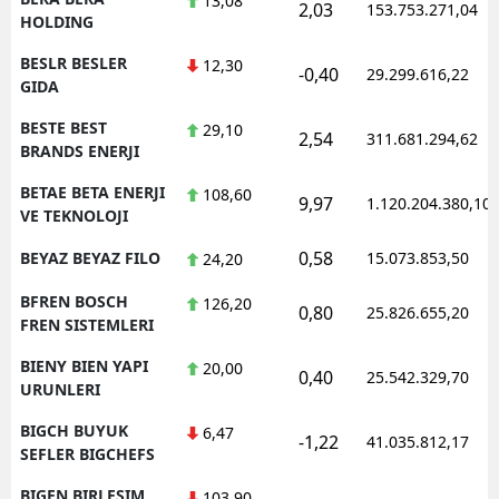
13,08
2,03
153.753.271,04
HOLDING
BESLR BESLER
12,30
-0,40
29.299.616,22
GIDA
BESTE BEST
29,10
2,54
311.681.294,62
BRANDS ENERJI
BETAE BETA ENERJI
108,60
9,97
1.120.204.380,10
VE TEKNOLOJI
0,58
BEYAZ BEYAZ FILO
15.073.853,50
24,20
BFREN BOSCH
126,20
0,80
25.826.655,20
FREN SISTEMLERI
BIENY BIEN YAPI
20,00
0,40
25.542.329,70
URUNLERI
BIGCH BUYUK
6,47
-1,22
41.035.812,17
SEFLER BIGCHEFS
BIGEN BIRLESIM
103,90