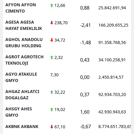
AFYON AFYON
12,66
0,88
25.842.691,94
CIMENTO
AGESA AGESA
238,70
-2,41
166.209.655,25
HAYAT EMEKLILIK
AGHOL ANADOLU
34,72
-1,48
91.358.768,56
GRUBU HOLDING
AGROT AGROTECH
2,32
0,43
34.100.258,91
TEKNOLOJI
AGYO ATAKULE
7,30
0,00
2.450.814,57
GMYO
AHGAZ AHLATCI
32,22
0,37
92.934.703,20
DOGALGAZ
AHSGY AHES
19,02
1,60
42.930.943,63
GMYO
-0,67
AKBNK AKBANK
8.774.651.783,65
67,10