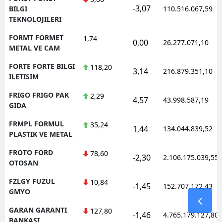
-3,07
BILGI
110.516.067,59
TEKNOLOJILERI
FORMT FORMET
1,74
0,00
26.277.071,10
METAL VE CAM
FORTE FORTE BILGI
118,20
3,14
216.879.351,10
ILETISIM
FRIGO FRIGO PAK
2,29
4,57
43.998.587,19
GIDA
FRMPL FORMUL
35,24
1,44
134.044.839,52
PLASTIK VE METAL
FROTO FORD
78,60
-2,30
2.106.175.039,55
OTOSAN
FZLGY FUZUL
10,84
-1,45
152.707.172,43
GMYO
GARAN GARANTI
127,80
-1,46
4.765.179.127,80
BANKASI