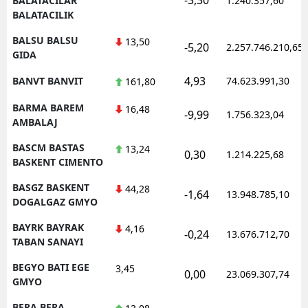
BALATACILAR
1.240.357,60
BALATACILIK
BALSU BALSU
13,50
-5,20
2.257.746.210,65
GIDA
4,93
BANVT BANVIT
74.623.991,30
161,80
BARMA BAREM
16,48
-9,99
1.756.323,04
AMBALAJ
BASCM BASTAS
13,24
0,30
1.214.225,68
BASKENT CIMENTO
BASGZ BASKENT
44,28
-1,64
13.948.785,10
DOGALGAZ GMYO
BAYRK BAYRAK
4,16
-0,24
13.676.712,70
TABAN SANAYI
BEGYO BATI EGE
3,45
0,00
23.069.307,74
GMYO
BERA BERA