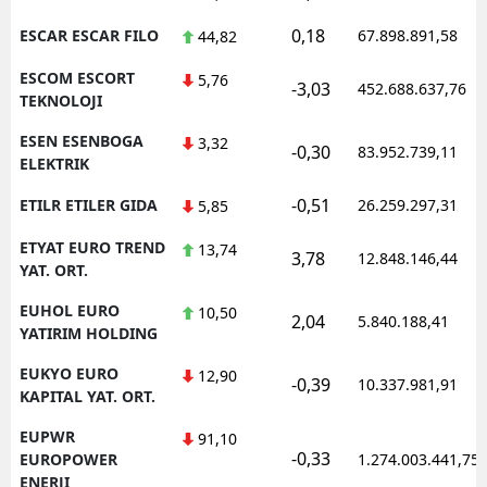
0,18
ESCAR ESCAR FILO
67.898.891,58
44,82
ESCOM ESCORT
5,76
-3,03
452.688.637,76
TEKNOLOJI
ESEN ESENBOGA
3,32
-0,30
83.952.739,11
ELEKTRIK
-0,51
ETILR ETILER GIDA
26.259.297,31
5,85
ETYAT EURO TREND
13,74
3,78
12.848.146,44
YAT. ORT.
EUHOL EURO
10,50
2,04
5.840.188,41
YATIRIM HOLDING
EUKYO EURO
12,90
-0,39
10.337.981,91
KAPITAL YAT. ORT.
EUPWR
91,10
-0,33
EUROPOWER
1.274.003.441,75
ENERJI