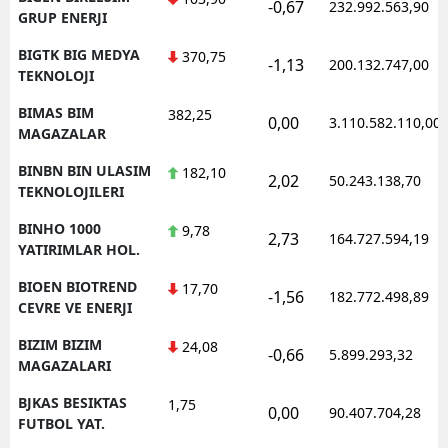
-0,67
232.992.563,90
GRUP ENERJI
BIGTK BIG MEDYA
370,75
-1,13
200.132.747,00
TEKNOLOJI
BIMAS BIM
382,25
0,00
3.110.582.110,00
MAGAZALAR
BINBN BIN ULASIM
182,10
2,02
50.243.138,70
TEKNOLOJILERI
BINHO 1000
9,78
2,73
164.727.594,19
YATIRIMLAR HOL.
BIOEN BIOTREND
17,70
-1,56
182.772.498,89
CEVRE VE ENERJI
BIZIM BIZIM
24,08
-0,66
5.899.293,32
MAGAZALARI
BJKAS BESIKTAS
1,75
0,00
90.407.704,28
FUTBOL YAT.