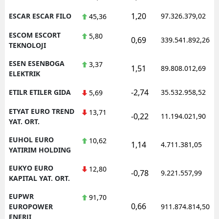
1,20
ESCAR ESCAR FILO
97.326.379,02
45,36
ESCOM ESCORT
5,80
0,69
339.541.892,26
TEKNOLOJI
ESEN ESENBOGA
3,37
1,51
89.808.012,69
ELEKTRIK
-2,74
ETILR ETILER GIDA
35.532.958,52
5,69
ETYAT EURO TREND
13,71
-0,22
11.194.021,90
YAT. ORT.
EUHOL EURO
10,62
1,14
4.711.381,05
YATIRIM HOLDING
EUKYO EURO
12,80
-0,78
9.221.557,99
KAPITAL YAT. ORT.
EUPWR
91,70
0,66
EUROPOWER
911.874.814,50
ENERJI