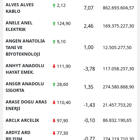
ALVES ALVES
2,12
7,07
862.693.604,57
KABLO
ANELE ANEL
124,90
2,46
169.375.227,30
ELEKTRIK
ANGEN ANATOLIA
9,10
1,00
TANI VE
12.505.277,50
BIYOTEKNOLOJI
ANHYT ANADOLU
111,90
-3,78
117.058.257,30
HAYAT EMEK.
ANSGR ANADOLU
28,60
1,35
274.580.868,90
SIGORTA
ARASE DOGU ARAS
110,40
-1,43
21.457.753,20
ENERJI
-0,10
ARCLK ARCELIK
86.832.190,65
97,90
ARDYZ ARD
77,30
-0,77
BILISIM
274.219.710,30