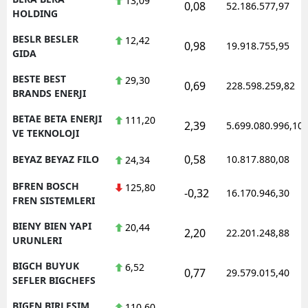
13,09
0,08
52.186.577,97
HOLDING
BESLR BESLER
12,42
0,98
19.918.755,95
GIDA
BESTE BEST
29,30
0,69
228.598.259,82
BRANDS ENERJI
BETAE BETA ENERJI
111,20
2,39
5.699.080.996,10
VE TEKNOLOJI
0,58
BEYAZ BEYAZ FILO
10.817.880,08
24,34
BFREN BOSCH
125,80
-0,32
16.170.946,30
FREN SISTEMLERI
BIENY BIEN YAPI
20,44
2,20
22.201.248,88
URUNLERI
BIGCH BUYUK
6,52
0,77
29.579.015,40
SEFLER BIGCHEFS
BIGEN BIRLESIM
110,60