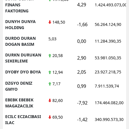
4,29
FINANS
1.424.493.073,00
FAKTORING
DUNYH DUNYA
148,50
-1,66
56.264.124,90
HOLDING
DURDO DURAN
5,03
0,00
11.284.390,35
DOGAN BASIM
DURKN DURUKAN
20,58
2,90
53.981.050,35
SEKERLEME
2,05
DYOBY DYO BOYA
23.927.218,75
12,94
DZGYO DENIZ
7,17
0,99
7.911.539,74
GMYO
EBEBK EBEBEK
82,60
-7,92
174.464.082,00
MAGAZACILIK
ECILC ECZACIBASI
69,50
-1,42
340.990.573,30
ILAC