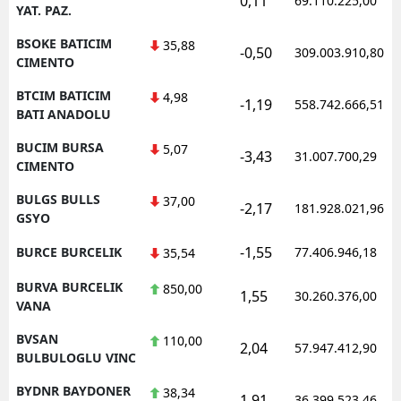
0,11
69.110.225,00
YAT. PAZ.
BSOKE BATICIM
35,88
-0,50
309.003.910,80
CIMENTO
BTCIM BATICIM
4,98
-1,19
558.742.666,51
BATI ANADOLU
BUCIM BURSA
5,07
-3,43
31.007.700,29
CIMENTO
BULGS BULLS
37,00
-2,17
181.928.021,96
GSYO
-1,55
BURCE BURCELIK
77.406.946,18
35,54
BURVA BURCELIK
850,00
1,55
30.260.376,00
VANA
BVSAN
110,00
2,04
57.947.412,90
BULBULOGLU VINC
BYDNR BAYDONER
38,34
1,91
36.399.523,46