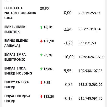
ELITE ELITE
28,80
0,00
NATUREL ORGANIK
22.015.258,14
GIDA
EMKEL EMEK
18,70
2,24
98.795.318,54
ELEKTRIK
EMNIS EMINIS
160,90
-1,29
865.831,50
AMBALAJ
EMPAE EMPA
73,70
10,00
1.458.026.107,00
ELEKTRONIK
ENDAE ENDA
16,80
9,95
129.938.107,26
ENERJI HOLDING
ENERY ENERYA
8,35
-0,36
183.215.562,02
ENERJI
ENJSA ENERJISA
113,20
-0,18
315.748.091,70
ENERJI