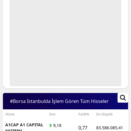
#Borsa İstanbulda İşlem Gören Tüm Hisseler
Hisse
Son
Fark%
En Düşük
A1CAP A1 CAPITAL
9,18
0,77
83.586.085,41
YATIRIM