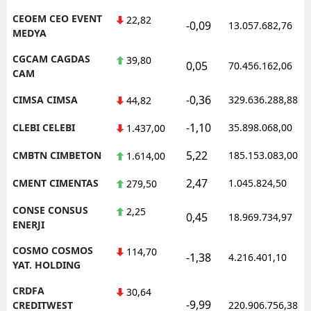
CEOEM CEO EVENT
22,82
-0,09
13.057.682,76
MEDYA
CGCAM CAGDAS
39,80
0,05
70.456.162,06
CAM
-0,36
CIMSA CIMSA
329.636.288,88
44,82
-1,10
CLEBI CELEBI
35.898.068,00
1.437,00
5,22
CMBTN CIMBETON
185.153.083,00
1.614,00
2,47
CMENT CIMENTAS
1.045.824,50
279,50
CONSE CONSUS
2,25
0,45
18.969.734,97
ENERJI
COSMO COSMOS
114,70
-1,38
4.216.401,10
YAT. HOLDING
CRDFA
30,64
-9,99
CREDITWEST
220.906.756,38