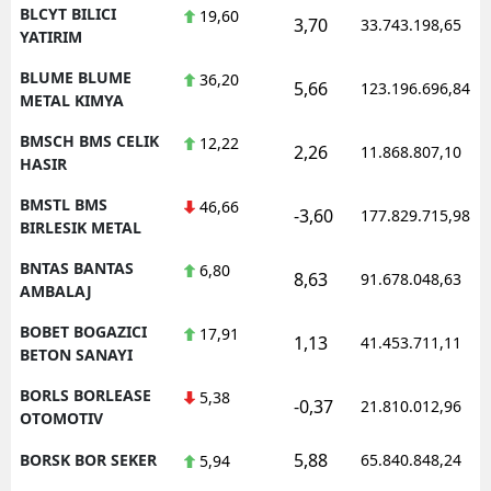
BLCYT BILICI
19,60
3,70
33.743.198,65
YATIRIM
BLUME BLUME
36,20
5,66
123.196.696,84
METAL KIMYA
BMSCH BMS CELIK
12,22
2,26
11.868.807,10
HASIR
BMSTL BMS
46,66
-3,60
177.829.715,98
BIRLESIK METAL
BNTAS BANTAS
6,80
8,63
91.678.048,63
AMBALAJ
BOBET BOGAZICI
17,91
1,13
41.453.711,11
BETON SANAYI
BORLS BORLEASE
5,38
-0,37
21.810.012,96
OTOMOTIV
5,88
BORSK BOR SEKER
65.840.848,24
5,94