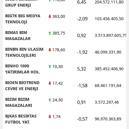
6,45
204.572.111,80
GRUP ENERJI
BIGTK BIG MEDYA
363,00
-2,09
103.456.405,50
TEKNOLOJI
BIMAS BIM
385,75
0,92
3.513.897.605,75
MAGAZALAR
BINBN BIN ULASIM
178,60
-1,92
46.099.331,90
TEKNOLOJILERI
BINHO 1000
10,30
5,32
385.452.406,90
YATIRIMLAR HOL.
BIOEN BIOTREND
17,42
-1,58
68.461.191,64
CEVRE VE ENERJI
BIZIM BIZIM
24,30
0,91
3.572.297,46
MAGAZALARI
BJKAS BESIKTAS
1,74
-0,57
96.970.363,89
FUTBOL YAT.