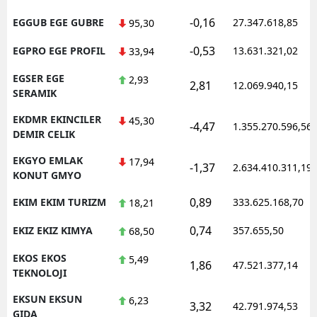
-0,16
EGGUB EGE GUBRE
27.347.618,85
95,30
-0,53
EGPRO EGE PROFIL
13.631.321,02
33,94
EGSER EGE
2,93
2,81
12.069.940,15
SERAMIK
EKDMR EKINCILER
45,30
-4,47
1.355.270.596,56
DEMIR CELIK
EKGYO EMLAK
17,94
-1,37
2.634.410.311,19
KONUT GMYO
0,89
EKIM EKIM TURIZM
333.625.168,70
18,21
0,74
EKIZ EKIZ KIMYA
357.655,50
68,50
EKOS EKOS
5,49
1,86
47.521.377,14
TEKNOLOJI
EKSUN EKSUN
6,23
3,32
42.791.974,53
GIDA