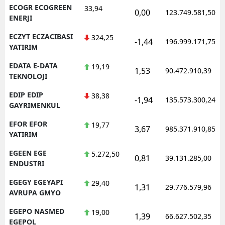
ECOGR ECOGREEN
33,94
0,00
123.749.581,50
ENERJI
ECZYT ECZACIBASI
324,25
-1,44
196.999.171,75
YATIRIM
EDATA E-DATA
19,19
1,53
90.472.910,39
TEKNOLOJI
EDIP EDIP
38,38
-1,94
135.573.300,24
GAYRIMENKUL
EFOR EFOR
19,77
3,67
985.371.910,85
YATIRIM
EGEEN EGE
5.272,50
0,81
39.131.285,00
ENDUSTRI
EGEGY EGEYAPI
29,40
1,31
29.776.579,96
AVRUPA GMYO
EGEPO NASMED
19,00
1,39
66.627.502,35
EGEPOL