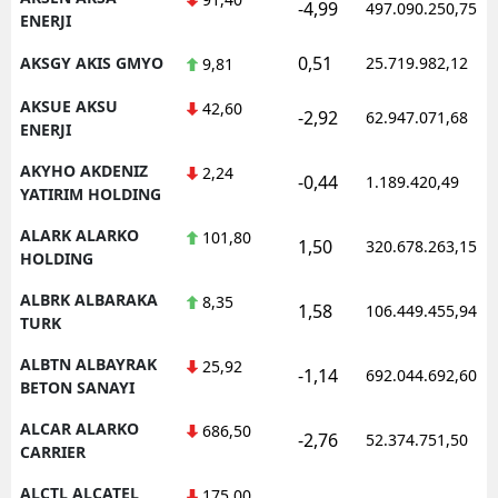
-4,99
497.090.250,75
ENERJI
0,51
AKSGY AKIS GMYO
25.719.982,12
9,81
AKSUE AKSU
42,60
-2,92
62.947.071,68
ENERJI
AKYHO AKDENIZ
2,24
-0,44
1.189.420,49
YATIRIM HOLDING
ALARK ALARKO
101,80
1,50
320.678.263,15
HOLDING
ALBRK ALBARAKA
8,35
1,58
106.449.455,94
TURK
ALBTN ALBAYRAK
25,92
-1,14
692.044.692,60
BETON SANAYI
ALCAR ALARKO
686,50
-2,76
52.374.751,50
CARRIER
ALCTL ALCATEL
175,00