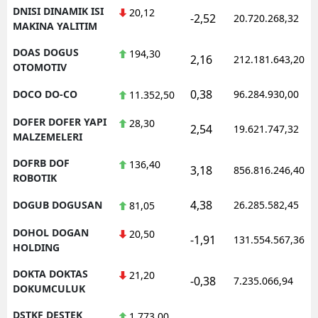
DNISI DINAMIK ISI
20,12
-2,52
20.720.268,32
MAKINA YALITIM
DOAS DOGUS
194,30
2,16
212.181.643,20
OTOMOTIV
0,38
DOCO DO-CO
96.284.930,00
11.352,50
DOFER DOFER YAPI
28,30
2,54
19.621.747,32
MALZEMELERI
DOFRB DOF
136,40
3,18
856.816.246,40
ROBOTIK
4,38
DOGUB DOGUSAN
26.285.582,45
81,05
DOHOL DOGAN
20,50
-1,91
131.554.567,36
HOLDING
DOKTA DOKTAS
21,20
-0,38
7.235.066,94
DOKUMCULUK
DSTKF DESTEK
1.773,00