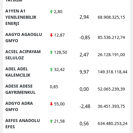
A1YEN A1
2,80
2,94
YENILENEBILIR
68.908.325,15
ENERJI
AAGYO AGAOGLU
12,87
-0,85
85.536.212,74
GMYO
ACSEL ACIPAYAM
128,50
2,47
26.128.191,00
SELULOZ
ADEL ADEL
32,42
9,97
149.318.118,44
KALEMCILIK
ADESE ADESE
0,85
0,00
52.065.239,39
GAYRIMENKUL
ADGYO ADRA
55,00
-2,48
36.451.393,75
GMYO
AEFES ANADOLU
21,58
0,56
634.480.253,24
EFES