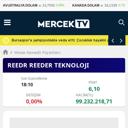
KANADA DOLARI
34,2339
0.73%
İSVIÇRE FRANKI
59,1179
0.82%
YU
cretsiz
Bursaspor'a şampiyonlukla veda etti: Çocukluk hayalini gerçekleşti
/
Hisse Senedi Fiyatları
REEDR REEDER TEKNOLOJI
Son Güncelleme
FİYAT
18:10
6,10
DEĞİŞİM
HACİM(TL)
0,00%
99.232.218,71