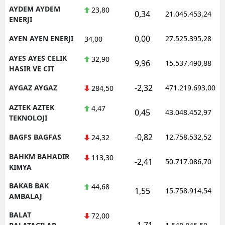
AYDEM AYDEM
23,80
0,34
21.045.453,24
ENERJI
0,00
AYEN AYEN ENERJI
27.525.395,28
34,00
AYES AYES CELIK
32,90
9,96
15.537.490,88
HASIR VE CIT
-2,32
AYGAZ AYGAZ
471.219.693,00
284,50
AZTEK AZTEK
4,47
0,45
43.048.452,97
TEKNOLOJI
-0,82
BAGFS BAGFAS
12.758.532,52
24,32
BAHKM BAHADIR
113,30
-2,41
50.717.086,70
KIMYA
BAKAB BAK
44,68
1,55
15.758.914,54
AMBALAJ
BALAT
72,00
-1,71