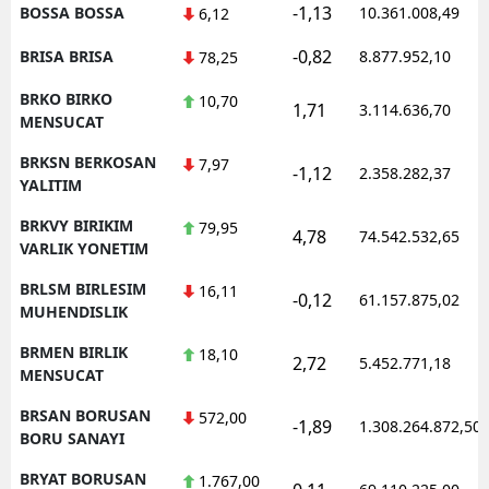
-1,13
BOSSA BOSSA
10.361.008,49
6,12
-0,82
BRISA BRISA
8.877.952,10
78,25
BRKO BIRKO
10,70
1,71
3.114.636,70
MENSUCAT
BRKSN BERKOSAN
7,97
-1,12
2.358.282,37
YALITIM
BRKVY BIRIKIM
79,95
4,78
74.542.532,65
VARLIK YONETIM
BRLSM BIRLESIM
16,11
-0,12
61.157.875,02
MUHENDISLIK
BRMEN BIRLIK
18,10
2,72
5.452.771,18
MENSUCAT
BRSAN BORUSAN
572,00
-1,89
1.308.264.872,50
BORU SANAYI
BRYAT BORUSAN
1.767,00