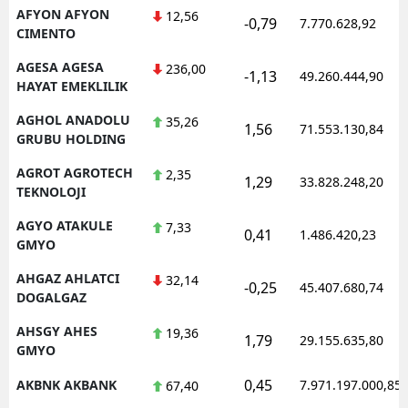
AFYON AFYON
12,56
-0,79
7.770.628,92
CIMENTO
AGESA AGESA
236,00
-1,13
49.260.444,90
HAYAT EMEKLILIK
AGHOL ANADOLU
35,26
1,56
71.553.130,84
GRUBU HOLDING
AGROT AGROTECH
2,35
1,29
33.828.248,20
TEKNOLOJI
AGYO ATAKULE
7,33
0,41
1.486.420,23
GMYO
AHGAZ AHLATCI
32,14
-0,25
45.407.680,74
DOGALGAZ
AHSGY AHES
19,36
1,79
29.155.635,80
GMYO
0,45
AKBNK AKBANK
7.971.197.000,85
67,40