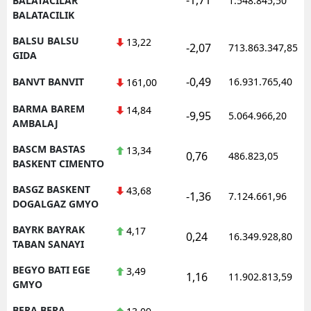
BALATACILAR
1.548.845,50
BALATACILIK
BALSU BALSU
13,22
-2,07
713.863.347,85
GIDA
-0,49
BANVT BANVIT
16.931.765,40
161,00
BARMA BAREM
14,84
-9,95
5.064.966,20
AMBALAJ
BASCM BASTAS
13,34
0,76
486.823,05
BASKENT CIMENTO
BASGZ BASKENT
43,68
-1,36
7.124.661,96
DOGALGAZ GMYO
BAYRK BAYRAK
4,17
0,24
16.349.928,80
TABAN SANAYI
BEGYO BATI EGE
3,49
1,16
11.902.813,59
GMYO
BERA BERA