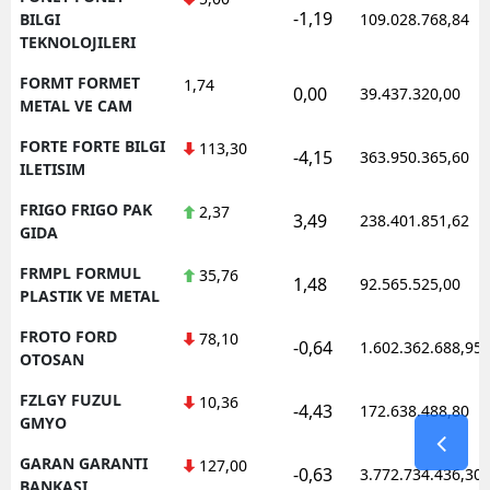
-1,19
BILGI
109.028.768,84
TEKNOLOJILERI
FORMT FORMET
1,74
0,00
39.437.320,00
METAL VE CAM
FORTE FORTE BILGI
113,30
-4,15
363.950.365,60
ILETISIM
FRIGO FRIGO PAK
2,37
3,49
238.401.851,62
GIDA
FRMPL FORMUL
35,76
1,48
92.565.525,00
PLASTIK VE METAL
FROTO FORD
78,10
-0,64
1.602.362.688,95
OTOSAN
FZLGY FUZUL
10,36
-4,43
172.638.488,80
GMYO
GARAN GARANTI
127,00
-0,63
3.772.734.436,30
BANKASI