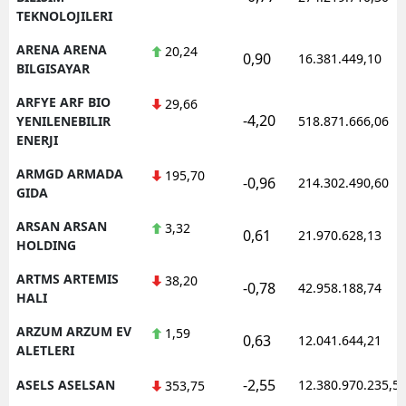
TEKNOLOJILERI
ARENA ARENA
20,24
0,90
16.381.449,10
BILGISAYAR
ARFYE ARF BIO
29,66
-4,20
YENILENEBILIR
518.871.666,06
ENERJI
ARMGD ARMADA
195,70
-0,96
214.302.490,60
GIDA
ARSAN ARSAN
3,32
0,61
21.970.628,13
HOLDING
ARTMS ARTEMIS
38,20
-0,78
42.958.188,74
HALI
ARZUM ARZUM EV
1,59
0,63
12.041.644,21
ALETLERI
-2,55
ASELS ASELSAN
12.380.970.235,5
353,75