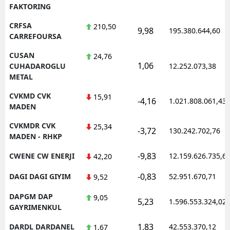
FAKTORING
CRFSA
210,50
9,98
195.380.644,60
CARREFOURSA
CUSAN
24,76
1,06
CUHADAROGLU
12.252.073,38
METAL
CVKMD CVK
15,91
-4,16
1.021.808.061,43
MADEN
CVKMDR CVK
25,34
-3,72
130.242.702,76
MADEN - RHKP
-9,83
CWENE CW ENERJI
12.159.626.735,6
42,20
-0,83
DAGI DAGI GIYIM
52.951.670,71
9,52
DAPGM DAP
9,05
5,23
1.596.553.324,02
GAYRIMENKUL
1,83
DARDL DARDANEL
42.553.370,12
1,67