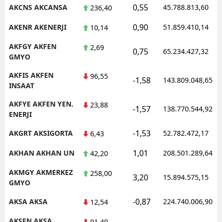
0,55
AKCNS AKCANSA
45.788.813,60
236,40
0,90
AKENR AKENERJI
51.859.410,14
10,14
AKFGY AKFEN
2,69
0,75
65.234.427,32
GMYO
AKFIS AKFEN
96,55
-1,58
143.809.048,65
INSAAT
AKFYE AKFEN YEN.
23,88
-1,57
138.770.544,92
ENERJI
-1,53
AKGRT AKSIGORTA
52.782.472,17
6,43
1,01
AKHAN AKHAN UN
208.501.289,64
42,20
AKMGY AKMERKEZ
258,00
3,20
15.894.575,15
GMYO
-0,87
AKSA AKSA
224.740.006,90
12,54
AKSEN AKSA
91,40