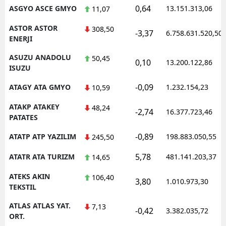
0,64
ASGYO ASCE GMYO
13.151.313,06
11,07
ASTOR ASTOR
308,50
-3,37
6.758.631.520,50
ENERJI
ASUZU ANADOLU
50,45
0,10
13.200.122,86
ISUZU
-0,09
ATAGY ATA GMYO
1.232.154,23
10,59
ATAKP ATAKEY
48,24
-2,74
16.377.723,46
PATATES
-0,89
ATATP ATP YAZILIM
198.883.050,55
245,50
5,78
ATATR ATA TURIZM
481.141.203,37
14,65
ATEKS AKIN
106,40
3,80
1.010.973,30
TEKSTIL
ATLAS ATLAS YAT.
7,13
-0,42
3.382.035,72
ORT.