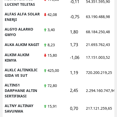
-0,11
54.351.595,90
LUCENT TELETAS
ALFAS ALFA SOLAR
42,08
-0,75
63.190.488,98
ENERJI
ALGYO ALARKO
3,40
1,80
68.184.250,48
GMYO
1,73
ALKA ALKIM KAGIT
21.693.762,43
8,23
ALKIM ALKIM
15,80
-1,06
17.151.003,52
KIMYA
ALKLC ALTINKILIC
425,00
1,19
720.200.219,25
GIDA VE SUT
ALTINS1
72,80
2,45
DARPHANE ALTIN
2.294.160.747,94
SERTIFIKASI
ALTNY ALTINAY
15,91
0,70
217.121.259,65
SAVUNMA