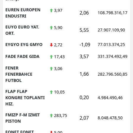
EUREN EUROPEN
3,97
2,06
108.798.316,17
ENDUSTRI
EUYO EURO YAT.
5,90
5,55
27.907.109,90
ORT.
-1,09
EYGYO EYG GMYO
77.013.374,25
2,72
3,57
FADE FADE GIDA
331.374.492,49
17,43
FENER
3,06
1,66
FENERBAHCE
282.796.560,85
FUTBOL
FLAP FLAP
10,05
0,20
KONGRE TOPLANTI
4.984.490,46
HIZ.
FMIZP F-M IZMIT
283,75
2,07
8.048.478,50
PISTON
FONET FONET
5,00