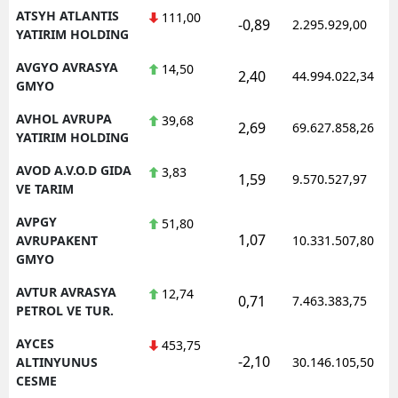
ATSYH ATLANTIS
111,00
-0,89
2.295.929,00
YATIRIM HOLDING
AVGYO AVRASYA
14,50
2,40
44.994.022,34
GMYO
AVHOL AVRUPA
39,68
2,69
69.627.858,26
YATIRIM HOLDING
AVOD A.V.O.D GIDA
3,83
1,59
9.570.527,97
VE TARIM
AVPGY
51,80
1,07
AVRUPAKENT
10.331.507,80
GMYO
AVTUR AVRASYA
12,74
0,71
7.463.383,75
PETROL VE TUR.
AYCES
453,75
-2,10
ALTINYUNUS
30.146.105,50
CESME