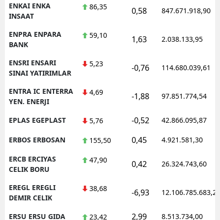
ENKAI ENKA
86,35
0,58
847.671.918,90
INSAAT
ENPRA ENPARA
59,10
1,63
2.038.133,95
BANK
ENSRI ENSARI
5,23
-0,76
114.680.039,61
SINAI YATIRIMLAR
ENTRA IC ENTERRA
4,69
-1,88
97.851.774,54
YEN. ENERJI
-0,52
EPLAS EGEPLAST
42.866.095,87
5,76
0,45
ERBOS ERBOSAN
4.921.581,30
155,50
ERCB ERCIYAS
47,90
0,42
26.324.743,60
CELIK BORU
EREGL EREGLI
38,68
-6,93
12.106.785.683,2
DEMIR CELIK
2,99
ERSU ERSU GIDA
8.513.734,00
23,42