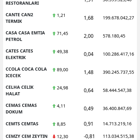
RESTORANLARI
CANTE CAN2
1,21
1,68
199.678.042,27
TERMIK
CASA CASA EMTIA
71,45
2,00
578.180,45
PETROL
CATES CATES
49,38
0,04
100.286.417,16
ELEKTRIK
CCOLA COCA COLA
89,00
1,48
390.245.737,55
ICECEK
CELHA CELIK
24,98
0,64
58.444.547,38
HALAT
CEMAS CEMAS
4,11
0,49
36.400.847,69
DOKUM
0,91
CEMTS CEMTAS
14.713.219,16
8,85
-0,81
CEMZY CEM ZEYTIN
113.034.515,38
12,30