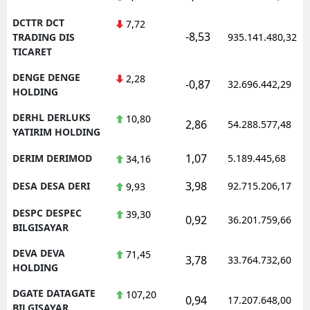
DCTTR DCT
7,72
-8,53
TRADING DIS
935.141.480,32
TICARET
DENGE DENGE
2,28
-0,87
32.696.442,29
HOLDING
DERHL DERLUKS
10,80
2,86
54.288.577,48
YATIRIM HOLDING
1,07
DERIM DERIMOD
5.189.445,68
34,16
3,98
DESA DESA DERI
92.715.206,17
9,93
DESPC DESPEC
39,30
0,92
36.201.759,66
BILGISAYAR
DEVA DEVA
71,45
3,78
33.764.732,60
HOLDING
DGATE DATAGATE
107,20
0,94
17.207.648,00
BILGISAYAR