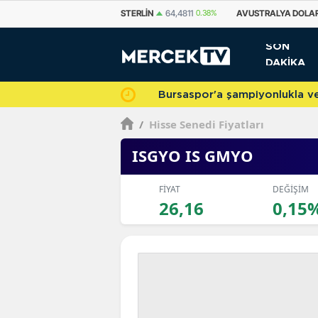
STERLIN
64,4811
0.38%
AVUSTRALYA DOLARI
33,7500
0.69%
KANA
SON
DAKİKA
Bursaspor'a şampiyonlukla veda 
/
Hisse Senedi Fiyatları
ISGYO IS GMYO
FİYAT
DEĞİŞİM
26,16
0,15