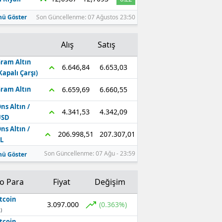
ü Göster
Son Güncellenme: 07 Ağustos 23:50
Alış
Satış
ram Altın
6.653,03
6.646,84
Kapalı Çarşı)
6.660,55
6.659,69
ram Altın
ns Altın /
4.342,09
4.341,53
USD
ns Altın /
207.307,01
206.998,51
L
Son Güncellenme: 07 Ağu - 23:59
ü Göster
to Para
Fiyat
Değişim
tcoin
3.097.000
(0.363%)
)
tcoin