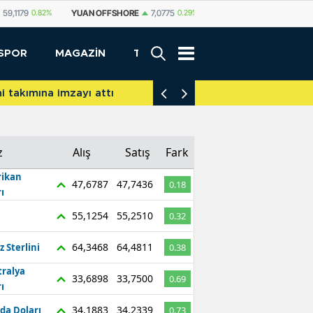
SHORE
7,0775
0.29%
YUAN
7,0812
0.29%
RUBLE
0,5825
0.65%
SPOR
MAGAZİN
TEKNOLOJİ
akımına imzayı attı
İniş takımları yere d
z
Alış
Satış
Fark
ikan
47,6787
47,7436
0.18
ı
55,1254
55,2510
0.32
64,3468
64,4811
z Sterlini
0.38
tralya
33,6898
33,7500
0.69
ı
34,1883
34,2339
da Doları
0.73