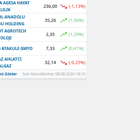
A AGESA HAYAT
236,00
(-1,13%)
LILIK
OL ANADOLU
35,26
(1,56%)
BU HOLDING
T AGROTECH
2,35
(1,29%)
OLOJI
7,33
(0,41%)
 ATAKULE GMYO
Z AHLATCI
32,14
(-0,25%)
ALGAZ
ü Göster
Son Güncellenme: 08.08.2026 18:10