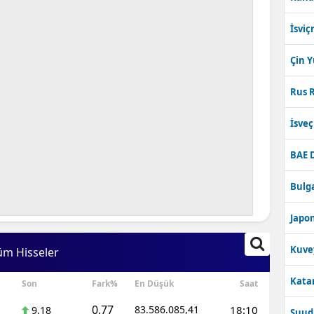
İsviç
Çin 
Rus R
İsve
BAE 
Bulga
Japon
Kuve
üm Hisseler
Katar
Son
Fark%
En Düşük
Saat
0,77
83.586.085,41
18:10
9,18
Suudi