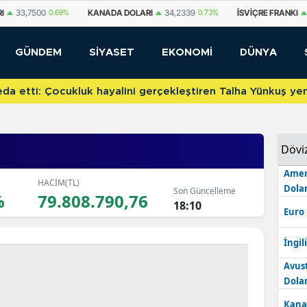
DA DOLARI
34,2339
0.73%
İSVIÇRE FRANKI
59,1179
0.82%
YUAN OFF
GÜNDEM
SİYASET
EKONOMİ
DÜNYA
etti: Çocukluk hayalini gerçekleştiren Talha Yünkuş yeni t
Dövi
Amer
HACİM(TL)
Dolar
Son Güncelleme
%
79.808.790,76
18:10
Euro
İngili
Avus
Dolar
Kana