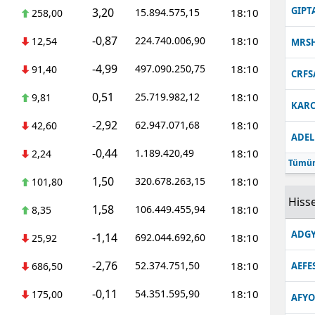
GIPT
3,20
15.894.575,15
18:10
258,00
-0,87
224.740.006,90
18:10
12,54
MRS
-4,99
497.090.250,75
18:10
91,40
CRFS
0,51
25.719.982,12
18:10
9,81
KARC
-2,92
62.947.071,68
18:10
42,60
ADEL
-0,44
1.189.420,49
18:10
2,24
Tümün
1,50
320.678.263,15
18:10
101,80
Hisse
1,58
106.449.455,94
18:10
8,35
ADGY
-1,14
692.044.692,60
18:10
25,92
-2,76
52.374.751,50
18:10
686,50
AEFE
-0,11
54.351.595,90
18:10
175,00
AFYO