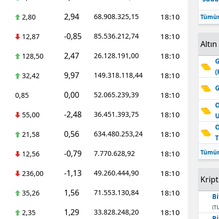
2,94
68.908.325,15
18:10
2,80
Tümün
-0,85
85.536.212,74
18:10
12,87
Altın
2,47
26.128.191,00
18:10
128,50
G
(
9,97
149.318.118,44
18:10
32,42
G
0,00
52.065.239,39
18:10
0,85
O
-2,48
36.451.393,75
18:10
55,00
O
0,56
634.480.253,24
18:10
21,58
T
-0,79
Tümün
7.770.628,92
18:10
12,56
-1,13
49.260.444,90
18:10
236,00
Krip
1,56
71.553.130,84
18:10
35,26
Bi
(TL
1,29
33.828.248,20
18:10
2,35
Bi