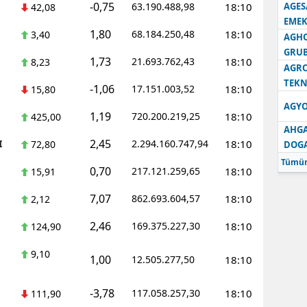
-0,75
63.190.488,98
18:10
AGES
42,08
EMEK
1,80
68.184.250,48
18:10
3,40
AGH
GRU
1,73
21.693.762,43
18:10
8,23
AGRO
TEKN
-1,06
17.151.003,52
18:10
15,80
AGYO
1,19
720.200.219,25
18:10
425,00
AHGA
2,45
I
2.294.160.747,94
18:10
72,80
DOG
Tümün
0,70
217.121.259,65
18:10
15,91
7,07
862.693.604,57
18:10
2,12
2,46
169.375.227,30
18:10
124,90
9,10
1,00
12.505.277,50
18:10
-3,78
117.058.257,30
18:10
111,90