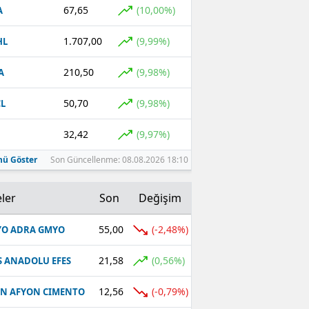
67,65
(10,00%)
A
1.707,00
(9,99%)
HL
210,50
(9,98%)
A
50,70
(9,98%)
L
32,42
(9,97%)
ü Göster
Son Güncellenme: 08.08.2026 18:10
ler
Son
Değişim
55,00
(-2,48%)
O ADRA GMYO
21,58
(0,56%)
S ANADOLU EFES
12,56
(-0,79%)
N AFYON CIMENTO