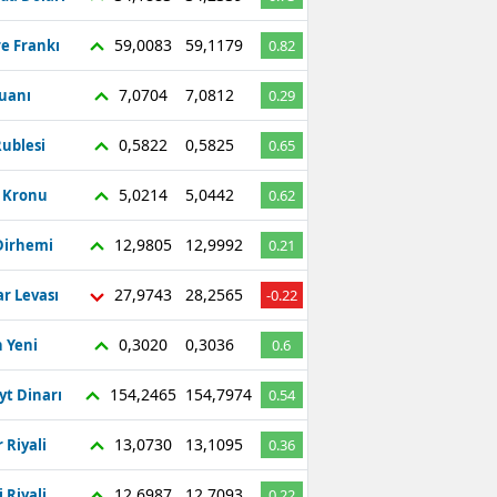
59,0083
59,1179
re Frankı
0.82
7,0704
7,0812
Yuanı
0.29
0,5822
0,5825
ublesi
0.65
5,0214
5,0442
ç Kronu
0.62
12,9805
12,9992
Dirhemi
0.21
27,9743
28,2565
r Levası
-0.22
0,3020
0,3036
 Yeni
0.6
154,2465
154,7974
yt Dinarı
0.54
13,0730
13,1095
 Riyali
0.36
12,6987
12,7093
 Riyali
0.22