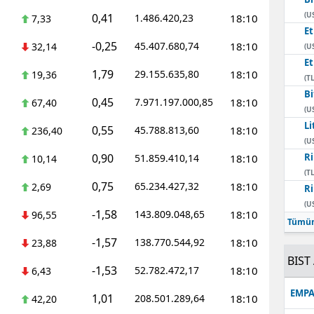
(U
0,41
1.486.420,23
18:10
7,33
E
-0,25
45.407.680,74
18:10
32,14
(U
E
1,79
29.155.635,80
18:10
19,36
(TL
Bi
0,45
7.971.197.000,85
18:10
67,40
(U
Li
0,55
45.788.813,60
18:10
236,40
(U
0,90
Ri
51.859.410,14
18:10
10,14
(TL
0,75
65.234.427,32
18:10
2,69
Ri
(U
-1,58
143.809.048,65
18:10
96,55
Tümün
-1,57
138.770.544,92
18:10
23,88
BIST 
-1,53
52.782.472,17
18:10
6,43
EMPA
1,01
208.501.289,64
18:10
42,20