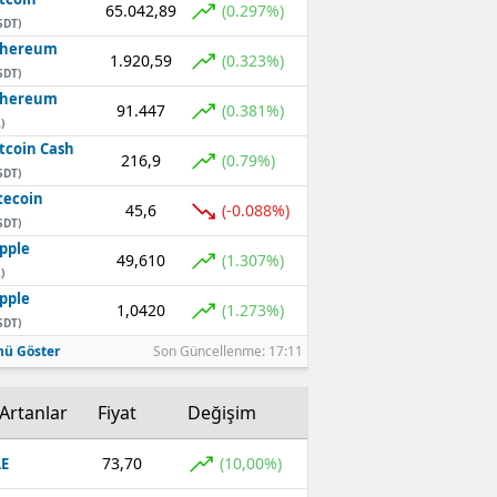
65.042,89
(0.297%)
SDT)
thereum
1.920,59
(0.323%)
SDT)
thereum
91.447
(0.381%)
)
tcoin Cash
216,9
(0.79%)
SDT)
tecoin
45,6
(-0.088%)
SDT)
pple
49,610
(1.307%)
)
pple
1,0420
(1.273%)
SDT)
ü Göster
Son Güncellenme: 17:11
Artanlar
Fiyat
Değişim
73,70
(10,00%)
E