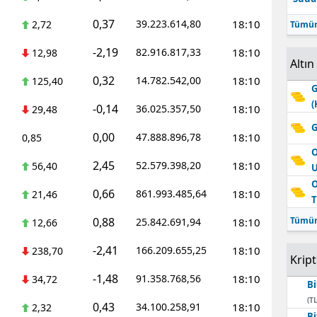
0,37
39.223.614,80
18:10
2,72
Tümün
-2,19
82.916.817,33
18:10
12,98
Altın
0,32
14.782.542,00
18:10
125,40
G
(
-0,14
36.025.357,50
18:10
29,48
G
0,00
47.888.896,78
18:10
0,85
O
2,45
52.579.398,20
18:10
56,40
O
0,66
861.993.485,64
18:10
21,46
T
0,88
Tümün
25.842.691,94
18:10
12,66
-2,41
166.209.655,25
18:10
238,70
Krip
-1,48
91.358.768,56
18:10
34,72
Bi
(TL
0,43
34.100.258,91
18:10
2,32
Bi