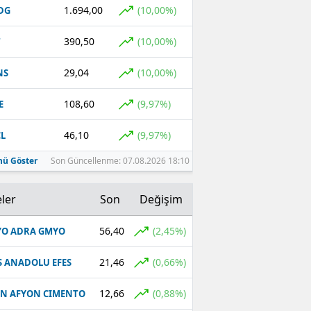
1.694,00
(10,00%)
DG
390,50
(10,00%)
T
29,04
(10,00%)
NS
108,60
(9,97%)
E
46,10
(9,97%)
L
ü Göster
Son Güncellenme: 07.08.2026 18:10
ler
Son
Değişim
56,40
(2,45%)
O ADRA GMYO
21,46
(0,66%)
S ANADOLU EFES
12,66
(0,88%)
N AFYON CIMENTO