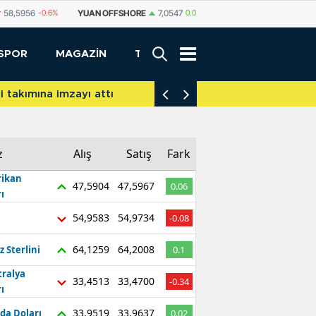
FSHORE
7,0547
0.04%
YUAN
7,0535
0.04%
RUBLE
0,5790
-1.17%
SPOR
MAGAZİN
TEKNOLOJİ
akımına imzayı attı
İniş takımları yere d
z
Alış
Satış
Fark
ikan
47,5904
47,5967
0.06
ı
54,9583
54,9734
-0.08
64,1259
64,2008
z Sterlini
0.1
tralya
33,4513
33,4700
-0.34
ı
33,9519
33,9637
da Doları
0.02