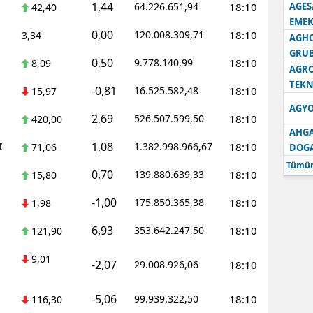
1,44
64.226.651,94
18:10
AGES
42,40
EMEK
0,00
120.008.309,71
18:10
3,34
AGH
GRU
0,50
9.778.140,99
18:10
8,09
AGRO
TEKN
-0,81
16.525.582,48
18:10
15,97
AGYO
2,69
526.507.599,50
18:10
420,00
AHGA
1,08
I
1.382.998.966,67
18:10
71,06
DOG
Tümün
0,70
139.880.639,33
18:10
15,80
-1,00
175.850.365,38
18:10
1,98
6,93
353.642.247,50
18:10
121,90
9,01
-2,07
29.008.926,06
18:10
-5,06
99.939.322,50
18:10
116,30