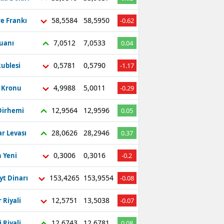
58,5584
58,5950
re Frankı
-0.62
7,0512
7,0533
Yuanı
0.04
0,5781
0,5790
ublesi
-1.17
4,9988
5,0011
ç Kronu
-0.29
12,9564
12,9596
Dirhemi
0.05
28,0626
28,2946
r Levası
0.37
0,3006
0,3016
 Yeni
-0.2
153,4265
153,9554
yt Dinarı
-0.08
12,5751
13,5038
 Riyali
-0.07
12,6743
12,6781
 Riyali
0.08