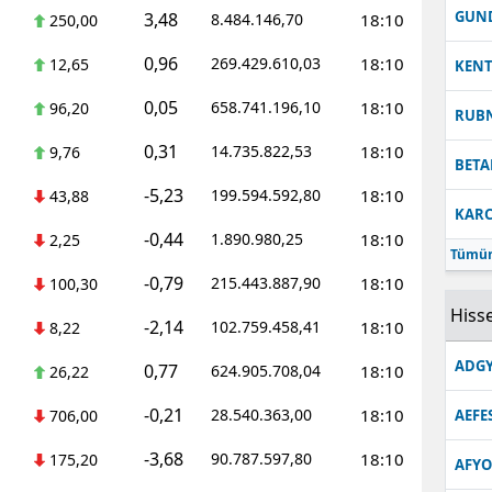
GUN
3,48
8.484.146,70
18:10
250,00
0,96
269.429.610,03
18:10
12,65
KEN
0,05
658.741.196,10
18:10
96,20
RUB
0,31
14.735.822,53
18:10
9,76
BETA
-5,23
199.594.592,80
18:10
43,88
KARC
-0,44
1.890.980,25
18:10
2,25
Tümün
-0,79
215.443.887,90
18:10
100,30
Hisse
-2,14
102.759.458,41
18:10
8,22
ADGY
0,77
624.905.708,04
18:10
26,22
-0,21
28.540.363,00
18:10
706,00
AEFE
-3,68
90.787.597,80
18:10
175,20
AFYO