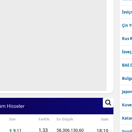
İsviç
Çin 
Rus R
İsve
BAE 
Bulga
Japon
Kuve
üm Hisseler
Katar
Son
Fark%
En Düşük
Saat
1,33
58.306.130,60
18:10
9,11
Suudi