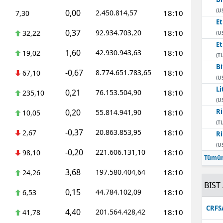
(U
0,00
2.450.814,57
18:10
7,30
E
0,37
92.934.703,20
18:10
32,22
(U
E
1,60
42.930.943,63
18:10
19,02
(TL
Bi
-0,67
8.774.651.783,65
18:10
67,10
(U
Li
0,21
76.153.504,90
18:10
235,10
(U
0,20
Ri
55.814.941,90
18:10
10,05
(TL
-0,37
20.863.853,95
18:10
2,67
Ri
(U
-0,20
221.606.131,10
18:10
98,10
Tümün
3,68
197.580.404,64
18:10
24,26
BIST 
0,15
44.784.102,09
18:10
6,53
CRFS
4,40
201.564.428,42
18:10
41,78