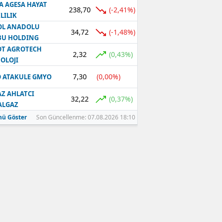
A AGESA HAYAT
238,70
(-2,41%)
LILIK
OL ANADOLU
34,72
(-1,48%)
BU HOLDING
T AGROTECH
2,32
(0,43%)
OLOJI
7,30
(0,00%)
 ATAKULE GMYO
Z AHLATCI
32,22
(0,37%)
ALGAZ
ü Göster
Son Güncellenme: 07.08.2026 18:10