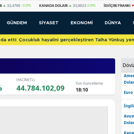
DA DOLARI
33,9623
0.01%
İSVIÇRE FRANKI
58,5956
-0.6%
YUAN OF
GÜNDEM
SİYASET
EKONOMİ
DÜNYA
etti: Çocukluk hayalini gerçekleştiren Talha Yünkuş yeni t
Dövi
Amer
HACİM(TL)
Dolar
Son Güncelleme
%
44.784.102,09
18:10
Euro
İngili
Avus
Dolar
Kana