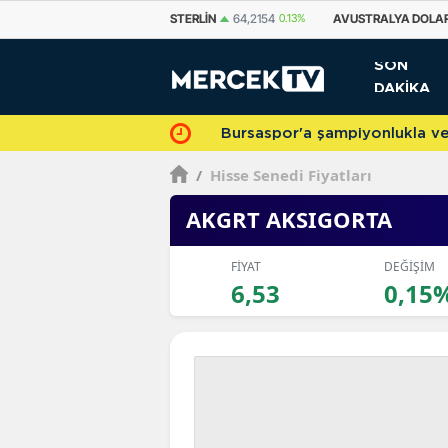
STERLIN
64,2154
0.13%
AVUSTRALYA DOLARI
33,4799
-0.31%
KANA
SON
DAKİKA
Bursaspor'a şampiyonlukla veda 
/
Hisse Senedi Fiyatları
AKGRT AKSIGORTA
FİYAT
DEĞİŞİM
6,53
0,15