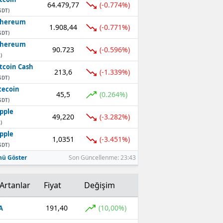
64.479,77
(-0.774%)
SDT)
thereum
1.908,44
(-0.771%)
SDT)
thereum
90.723
(-0.596%)
)
tcoin Cash
213,6
(-1.339%)
SDT)
tecoin
45,5
(0.264%)
SDT)
pple
49,220
(-3.282%)
)
pple
1,0351
(-3.451%)
SDT)
ü Göster
Son Güncellenme: 23:43
Artanlar
Fiyat
Değişim
191,40
(10,00%)
A