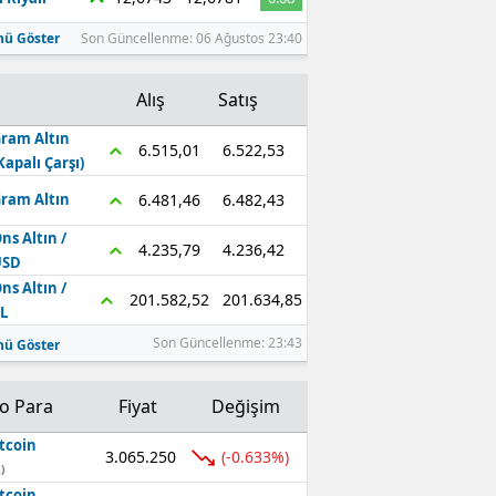
ü Göster
Son Güncellenme: 06 Ağustos 23:40
Alış
Satış
ram Altın
6.522,53
6.515,01
Kapalı Çarşı)
6.482,43
6.481,46
ram Altın
ns Altın /
4.236,42
4.235,79
USD
ns Altın /
201.634,85
201.582,52
L
Son Güncellenme: 23:43
ü Göster
to Para
Fiyat
Değişim
tcoin
3.065.250
(-0.633%)
)
tcoin